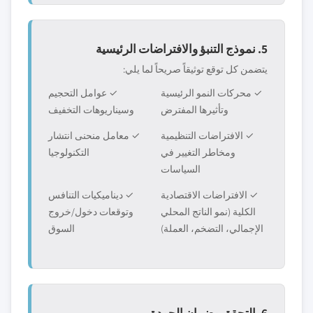
5. نموذج التنبؤ والافتراضات الرئيسية
يتضمن كل توقع توثيقاً صريحاً لما يلي:
✓ محركات النمو الرئيسية
✓ عوامل التحجيم
وتأثيرها المفترض
وسيناريوهات التخفيف
✓ الافتراضات التنظيمية
✓ معامل منحنى انتشار
ومخاطر التغيير في
التكنولوجيا
السياسات
✓ الافتراضات الاقتصادية
✓ ديناميكيات التنافس
الكلية (نمو الناتج المحلي
وتوقعات دخول/خروج
الإجمالي، التضخم، العملة)
السوق
6. التحقق وضمان الجودة