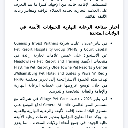
المستشفى لإقامة خالية من الإجهاد. كثيرا ما يتم التعرف
على العلامة التجارية لخدمة العملاء الراقية ومعايير رعاية
الأليفة الفائقة.
أخبار صناعة الرعاية النهارية للحيوانات الأليفة في
الولايات المتحدة
في يناير 2024 ، أعلنت شركة Trivest Partners و Queens
Court Capital و Pet Resort Hospitality Group (PRHG)
عن الاستحواذ على خمس علامات تجارية رائدة في
منتجعات الأليفة: Meadowlake Pet Resort and Training
Center و Olde Towne Pet Resorts و Playtime Pet Resort
و Paws 'n' Rec و Williamsburg Pet Hotel and Suites.
تهدف هذه الخطوة الاستراتيجية إلى تعزيز محفظة PRHG
من خلال توسيع عروضها في خدمات الرعاية النهارية
والإقامة والعناية الشخصية والتدريب.
في يناير 2023 ، دخلت Village Pet Care في شراكة مع
مستثمر النمو العالمي General Atlantic لدفع التوسع على
مستوى البلاد لمنصة إقامة الأليفة والرعاية النهارية والعناية
بها. يؤكد هذا التعاون التزامها بتقديم خدمات رعاية الأليفة
عالية الجودة في جميع أنحاء الولايات المتحدة ، مما يعزز