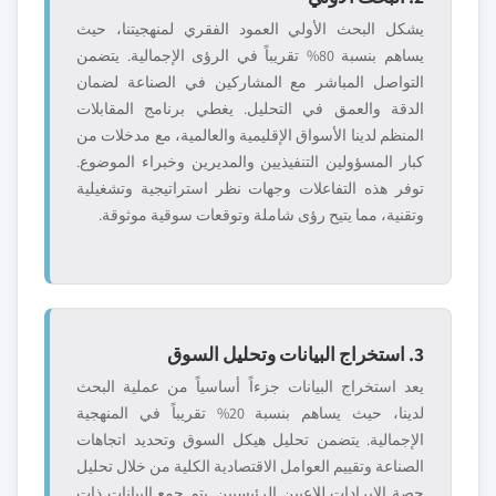
يشكل البحث الأولي العمود الفقري لمنهجيتنا، حيث
يساهم بنسبة 80% تقريباً في الرؤى الإجمالية. يتضمن
التواصل المباشر مع المشاركين في الصناعة لضمان
الدقة والعمق في التحليل. يغطي برنامج المقابلات
المنظم لدينا الأسواق الإقليمية والعالمية، مع مدخلات من
كبار المسؤولين التنفيذيين والمديرين وخبراء الموضوع.
توفر هذه التفاعلات وجهات نظر استراتيجية وتشغيلية
وتقنية، مما يتيح رؤى شاملة وتوقعات سوقية موثوقة.
3. استخراج البيانات وتحليل السوق
يعد استخراج البيانات جزءاً أساسياً من عملية البحث
لدينا، حيث يساهم بنسبة 20% تقريباً في المنهجية
الإجمالية. يتضمن تحليل هيكل السوق وتحديد اتجاهات
الصناعة وتقييم العوامل الاقتصادية الكلية من خلال تحليل
حصة الإيرادات للاعبين الرئيسيين. يتم جمع البيانات ذات