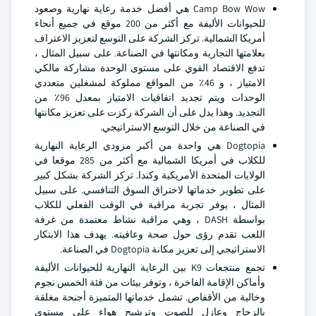
Camp Bow Wow هي أفضل خدمة رعاية نهارية وصعود
للحيوانات الأليفة مع أكثر من 200 موقع في جميع أنحاء
أمريكا الشمالية. تركز الشركة على التوسع لتعزيز الاعتراف
بعلامتها التجارية ومكانتها في الصناعة. على سبيل المثال ،
تدفع الاقتصاد القوي على مستوى الوحدة مشاركة مالكي
الامتياز ، و 46٪ من المواقع مملوكة لمشغلين متعددي
الوحدات ويتم تجديد اتفاقيات الامتياز بمعدل 96٪ من
التجديد. وهذا يدل على أن الشركة ركزت على تعزيز مكانتها
في الصناعة من خلال التوسع الاستراتيجي.
Dogtopia هي واحدة من أكبر مزودي الرعاية النهارية
للكلاب في أمريكا الشمالية مع أكثر من 285 موقعا في
الولايات المتحدة الأمريكية وكندا. تركز الشركة بشكل كبير
على تطوير خدماتها لاختراق السوق التنافسي. على سبيل
المثال ، يوفر تجربة مراقبة في الوقت الفعلي للكلاب
بواسطة DASH ، وهي مراقبة نشاط معتمدة من غرفة
اللعب تقدم رؤى حول صحة وعافيته. يهدف هذا الابتكار
الاستراتيجي إلى تعزيز مكانة Dogtopia في الصناعة.
تجمع منتجعات K9 بين الرعاية النهارية للحيوانات الأليفة
وأماكن الإقامة الفاخرة ، وتوفر بيئات من فئة الخمس نجوم
وخالية من الأقفاص. تشمل خدماتها المتميزة أجنحة مغلقة
بالزجاج وعازل للصوت وترشيح هواء على مستوى