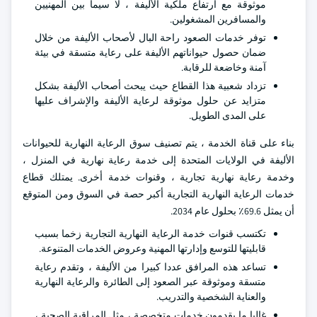
موثوقة مع ارتفاع ملكية الأليفة ، لا سيما بين المهنيين
والمسافرين المشغولين.
توفر خدمات الصعود راحة البال لأصحاب الأليفة من خلال
ضمان حصول حيواناتهم الأليفة على رعاية متسقة في بيئة
آمنة وخاضعة للرقابة.
تزداد شعبية هذا القطاع حيث يبحث أصحاب الأليفة بشكل
متزايد عن حلول موثوقة لرعاية الأليفة والإشراف عليها
على المدى الطويل.
بناء على قناة الخدمة ، يتم تصنيف سوق الرعاية النهارية للحيوانات
الأليفة في الولايات المتحدة إلى خدمة رعاية نهارية في المنزل ،
وخدمة رعاية نهارية تجارية ، وقنوات خدمة أخرى. يمتلك قطاع
خدمات الرعاية النهارية التجارية أكبر حصة في السوق ومن المتوقع
أن يمثل 69.6٪ بحلول عام 2034.
تكتسب قنوات خدمة الرعاية النهارية التجارية زخما بسبب
قابليتها للتوسع وإدارتها المهنية وعروض الخدمات المتنوعة.
تساعد هذه المرافق عددا كبيرا من الأليفة ، وتقدم رعاية
متسقة وموثوقة عبر الصعود إلى الطائرة والرعاية النهارية
والعناية الشخصية والتدريب.
غالبا ما يقدمون خدمات متخصصة ، مثل المراقبة الصحية ،