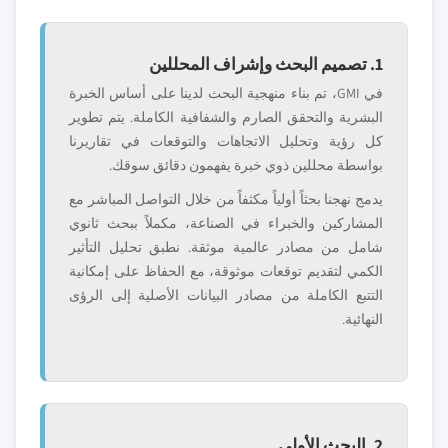
1. تصميم البحث وإشراف المحللين
في GMI، تم بناء منهجية البحث لدينا على أساس الخبرة
البشرية والتحقق الصارم والشفافية الكاملة. يتم تطوير
كل رؤية وتحليل الاتجاهات والتوقعات في تقاريرنا
بواسطة محللين ذوي خبرة يفهمون دقائق سوقك.
يدمج نهجنا بحثاً أولياً مكثفاً من خلال التواصل المباشر مع
المشاركين والخبراء في الصناعة، مكملاً ببحث ثانوي
شامل من مصادر عالمية موثقة. نطبق تحليل التأثير
الكمي لتقديم توقعات موثوقة، مع الحفاظ على إمكانية
التتبع الكاملة من مصادر البيانات الأصلية إلى الرؤى
النهائية.
2. البحث الأولي