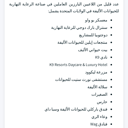
عدد قليل من اللاعبين البارزين العاملين في صناعة الرعاية النهارية
للحيوانات الأليفة في الولايات المتحدة يشمل:
معسكر بو واو
سنترال بارك دوجي للرعاية النهارية
دوجتوبيا للمشاريع
منتجعات إيلين للحيوانات الأليفة
بيت حيواني الأليف
نادي K9
K9 Resorts Daycare & Luxury Hotel
مزرعة ليكوود
مستشفى نورث ستيت للحيوانات
سلالة الأليفة
الصغيرات
حارس
فندق باركلي للحيوانات الأليفة وسبا داي
وعاء الري
فنادق Wag