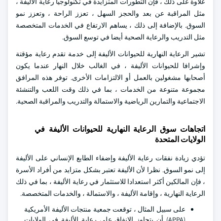
علاوة على ذلك ، فإن التطورات المتزايدة في تكنولوجيا رعاية الأليفة ،
مثل المراقبة عن بعد والحجز السهل ، تعزز الراحة ، وتعزز نمو
السوق. بالإضافة إلى ذلك ، يساهم الارتفاع في الخدمات المتخصصة
مثل التدريب والرعاية الصحية أيضا في توسع السوق.
تشير الرعاية النهارية للحيوانات الأليفة إلى خدمة تقدم رعاية مؤقتة
وإشرافا للحيوانات الأليفة ، في الغالب خلال النهار عندما يكون
أصحابها مشغولين بالعمل أو الالتزامات الأخرى. توفر هذه المرافق
مجموعة متنوعة من الخدمات ، بما في ذلك وقت اللعب والتنشئة
الاجتماعية والتمارين الرياضية والاستمالة والتدريب والمراقبة الصحية.
اتجاهات سوق الرعاية النهارية للحيوانات الأليفة في
الولايات المتحدة
تؤدي زيادة نفقات رعاية الأليفة وإضفاء الطابع الإنساني على الأليفة
إلى نمو السوق. نظرا لأن الأليفة تعتبر بشكل متزايد من أفراد الأسرة
، فإن المالكين أكثر استعدادا للاستثمار في رعاية الأليفة ، بما في ذلك
الرعاية النهارية ، وإقامة الأليفة ، والاستمالة ، والخدمات المتخصصة.
على سبيل المثال ، توقعت جمعية منتجات الأليفة الأمريكية
(APPA) أن يتجاوز الإنفاق على رعاية الأليفة في الولايات