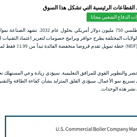
لقطاعات الرئيسية التي تشكل هذا السوق
ت الدفاع الشعبي مجانا
من المقرر أن يتجاوز سوق الغلايات التجارية في جنوب المحيط الأطلسي 750 مليون دولار أ
لايات المختلفة بطرح حوافز وبرامج خصومات لتعزيز اعتماد التقنيات ا
سبيل المثال ، في يناير 2023 ، بدأ الصندوق الوطني لتحسين الطاق
West South  بسبب زيادة معدل التحضر والتطوير القوي للمرافق التعليمية. سيؤدي زيادة وعي المست
ى تسريع نمو الأعمال. سيؤدي القلق المتزايد بشأن كفاءة الطاقة والتق
 نشر هذه الوحدات.