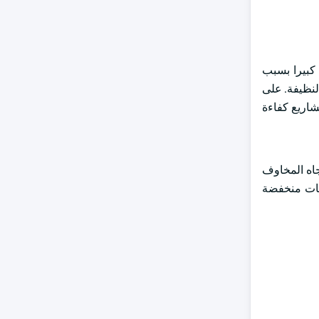
مريكي بحلول عام 2032. تشهد الصناعة نموا كبيرا بسبب
لنظيفة. على
ة (NEIF) خطة تمويل تقدم قروضا منخفضة الفائدة تبدأ من 1.99٪ فقط لمشاريع كفاءة
هلك تجاه المخاوف
نيات منخفضة