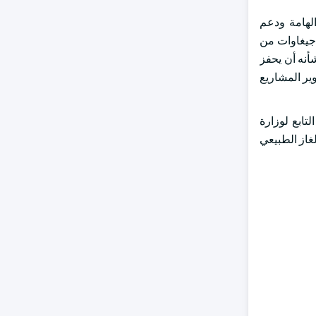
. وتهدف الاستثمارات الهامة ودعم
ات الموجهة نحو تطوير بنية تحتية متينة للهيدروجين، بما في ذلك استراتيجية الاتحاد الأوروبي للهيدروجين، إلى تركيب ما لا يقل عن 40 جيغاوات من
 من شأنه أن يحفز
ير المشاريع
تابع لوزارة
غاز الطبيعي