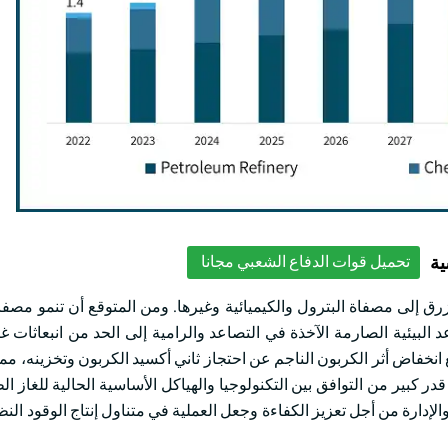
ية
تحميل قوات الدفاع الشعبي مجانا
لأزرق إلى مصفاة البترول والكيميائية وغيرها. ومن المتوقع أن تنمو مصف
. ومن المقرر أن تؤدي القواعد البيئية الصارمة الآخذة في التصاعد والرامية إلى الحد من انبعاث
 مع انخفاض أثر الكربون الناجم عن احتجاز ثاني أكسيد الكربون وتخزينه، مم
ر كبير من التوافق بين التكنولوجيا والهياكل الأساسية الحالية للغاز ا
الإدارة من أجل تعزيز الكفاءة وجعل العملية في متناول إنتاج الوقود ال