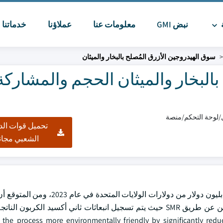
ة
نبض GMI
معلومات عنا
عملاؤنا
خدماتنا
ا
سوق الهيدروجين الأزرق المُصلح بالبخار والميثان
البخار والميثان الحجم والمشاركة
تحميل قوات الد
الشعبي مجان
Steam Methane Reforming Blue Hydrogen وبلغت قيمة السوق 1.5 بليون دولار من دولا
8.9 في المائة بين عامي 2024 و2032. وهي تشير إلى إنتاج الهيدروجين عن طريق SMR حيث يتم تسجيل انبعاثات ثاني أكسيد ا
he process more environmentally friendly by significantly reducing t