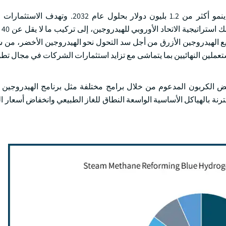
ومن المتوقع أن ينمو أكثر من 1.2 بليون دولار بحلول عام 2032
السياس
ل عام 2030، إلى جانب زيادة مشاريع الهيدروجين الأزرق من أجل سد التحول نحو الهيدروجين الأخضر،
ملين النهائيين بما يتماشى مع تزايد استثمارات الشركات في مجال تطو
خفض الكربون المدعوم من خلال برامج مختلفة مثل برنامج الهيدروجين ال
نة بالهياكل الأساسية الواسعة النطاق للغاز الطبيعي وانخفاض أسعار ال