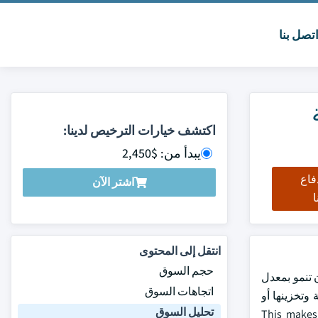
تصل بنا
اكتشف خيارات الترخيص لدينا:
يبدأ من: $2,450
فاع
اشتر الآن
ا
انتقل إلى المحتوى
حجم السوق
رات الولايات المتحدة في عام 2023، ومن المتوقع أن تنمو بمعدل
اتجاهات السوق
لكربون الناتجة وتخزينها أو
تحليل السوق
This makes t