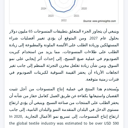
وينبغي أن يتجاوز الجزء المتعلق بتطبيقات المنسوجات 65 مليون دولار
بحلول عام 2027. ومن المتوقع أن يؤدي تغيير أفضليات شراء
المستهلكين وزيادة الطلب على الألبسة الملونة والمطبوعة إلى زيادة
الطلب على طلاءات المنسوجات، مما يزيد من استخدام كبريت
الصوديوم في عملية صبغ النسيج، إلى إحداث أثر إيجابي على نمو
السوق. ومن شأن زيادة تغلغل مخزن التجزئة المنظم إلى جانب تغير
اتجاهات الأزياء أن يحفز القيمة السوقية لكبريتات الصوديوم في
فترات زمنية متوقعة.
ويُستخدم هذا المنتج في عملية إنتاج المنسوجات من أجل تثبيت
القضبان واستيعابها بكفاءة عن طريق العمل كعامل حفاز من شأنه أن
يحفز الطلب على المنتجات من صناعة النسيج. وينبغي أن يؤدي ارتفاع
مستوى الدخل في البلدان المتقدمة النمو والبلدان النامية، إلى جانب
ارتفاع إنتاج المنسوجات، إلى تسريع نمو الأعمال التجارية. In 2020,
the global textile industry was estimated to be over USD 590