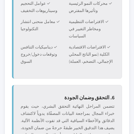
✓ محركات النمو الرئيسية
✓ عوامل التحجيم
وتأثيرها المفترض
وسيناريوهات التخفيف
✓ الافتراضات التنظيمية
✓ معامل منحنى انتشار
ومخاطر التغيير في
التكنولوجيا
السياسات
✓ الافتراضات الاقتصادية
✓ ديناميكيات التنافس
الكلية (نمو الناتج المحلي
وتوقعات دخول/خروج
الإجمالي، التضخم، العملة)
السوق
6. التحقق وضمان الجودة
تتضمن المراحل النهائية التحقق البشري، حيث يقوم
خبراء المجال بمراجعة البيانات المصفّاة يدوياً لاكتشاف
الدقائق والأخطاء السياقية التي قد تفوت الأنظمة الآلية.
يضيف هذا التدقيق الخبير طبقةً حرجةً من ضمان الجودة،