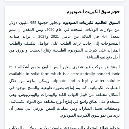
حجم سوق الكبريت الصوديوم
السوق العالمية لكبريتات الصوديوم
وتجاوز حجمها 955 مليون دولار
من دولارات الولايات المتحدة في عام 2020، ومن المقدر أن تنمو
بمعدل 4.4 في المائة بين عامي 2021 و2027. :: تزايد صناعة
المنسوجات إلى جانب تزايد الطلب على عوامل التكييف والطلب
المتزايد على كبريتات الصوديوم الطبيعية لإنتاج الخشب والورق من
أجل دفع نمو الصناعة.
المنتج هو مركب غير عضوي يظهر أبيض اللون بجميع أشكاله It is
available in solid form which is electrostatically bonded ionic
ulphate and is highly water soluble. ويمكن إنتاجه من خلال
العمليات الكيميائية، كما يتم إنتاجه بصورة طبيعية. والمنتج موجود في
أشكال مختلفة من قبيل التهاب الكبد والهيدرات والهيدرووس. وهي
تستخدم على نطاق واسع في إنتاج أنواع مختلفة من المواد الكيميائية،
ومنظفات غسيل المنازل، وفي عمليات النبض الورقي التي ينبغي أن
تزيد من نمو سوق الكبريت الصوديوم.
وتجاوز قطاع المنتجات الطبيعية 640 مليون دولار من دولارات الولايات