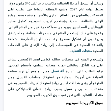
وينبغي أن تسجل أمريكا الشمالية مكاسب تزيد على 340 مليون دولار
بحلول نهاية عام 2027. وتشهد المنطقة ارتفاعا في الطلب على
المنظفات والصابون من القطاع التجاري والأسر المعيشية بسبب زيادة
الوعي بالنظافة الصحية. ويُستخدم كبريت الصوديوم كعامل محايد
للبيوتادايين السداسيين ويزيد من سماكة جزء كبير من المنتج النهائي.
وعلاوة على ذلك، يُستخدم المنتج في مسحوقات منظفة لجعله يتدفق
بحرية دون أي تشكيل مقطوع. وقد أدت اللوائح الصارمة المتعلقة
بالنظافة الصحية في المؤسسات إلى زيادة الإنفاق على الخدمات
الصحية
منتجات التنظيف
.
ويُستخدم المنتج في منظفات سائلة كعامل لصيد الأكسجين يساعد
على منع التآكل، وبالتالي حماية معدات التنظيف وأسطح المعادن.
تزايد الطلب على التجارة
آلة غسل
ومن المتوقع أن تزيد صناعة
الضيافة في أمريكا الشمالية من استهلاك منظفات الغسيل. ومن
المتوقع أن يؤدي هذا الاتجاه إلى زيادة استهلاك كبريتات الصوديوم في
منظفات الصابون والغسيل بسبب زيادة الإنفاق الاستهلاكي على
منتجات التنظيف التي تعزز نمو سوق الكبريت الصوديوم.
سوق الكبريت الصوديوم