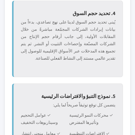
4. تحديد حجم السوق
يُبنى تحديد حجم السوق لدينا على نهج تصاعدي، بدءاً من
بيانات إيرادات الشركات المجمّعة مباشرةً من خلال
المقابلات الأولية، إلى جانب أرقام حجم الإنتاج من
الشركات المصنّعة وإحصاءات التثبيت أو النشر. ثم يتم
تجميع هذه المدخلات عبر الأسواق الإقليمية للوصول إلى
تقدير عالمي مستند إلى النشاط الفعلي للصناعة.
5. نموذج التنبؤ والافتراضات الرئيسية
يتضمن كل توقع توثيقاً صريحاً لما يلي:
✓ محركات النمو الرئيسية
✓ عوامل التحجيم
وتأثيرها المفترض
وسيناريوهات التخفيف
✓ الافتراضات التنظيمية
✓ معامل منحنى انتشار