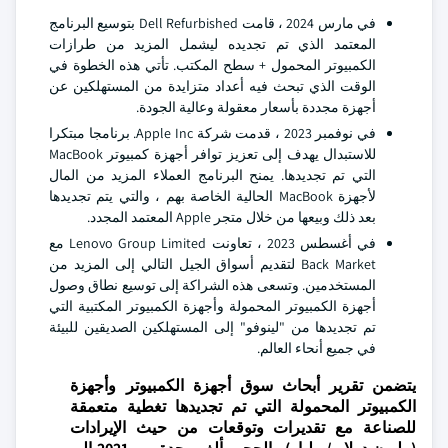
في مارس 2024 ، قامت Dell Refurbished بتوسيع البرنامج
المعتمد الذي تم تجديده ليشمل المزيد من طرازات
الكمبيوتر المحمول + سطح المكتب. تأتي هذه الخطوة في
الوقت الذي تبحث فيه أعداد متزايدة من المستهلكين عن
أجهزة مجددة بأسعار معقولة وعالية الجودة.
في نوفمبر 2023 ، قدمت شركة Apple Inc. برنامجا مبتكرا
للاستبدال يهدف إلى تعزيز توافر أجهزة كمبيوتر MacBook
التي تم تجديدها. يمنح البرنامج العملاء المزيد من المال
لأجهزة MacBook الحالية الخاصة بهم ، والتي يتم تجديدها
بعد ذلك وبيعها من خلال متجر Apple المعتمد المجدد.
في أغسطس 2023 ، تعاونت Lenovo Group Limited مع
Back Market لتقديم أسواق الجيل التالي إلى المزيد من
المستخدمين. وتسعى هذه الشراكة إلى توسيع نطاق وصول
أجهزة الكمبيوتر المحمولة وأجهزة الكمبيوتر المكتبية التي
تم تجديدها من "لينوفو" إلى المستهلكين الصديقين للبيئة
في جميع أنحاء العالم.
يتضمن تقرير أبحاث سوق أجهزة الكمبيوتر وأجهزة
الكمبيوتر المحمولة التي تم تجديدها تغطية متعمقة
للصناعة مع تقديرات وتوقعات من حيث الإيرادات