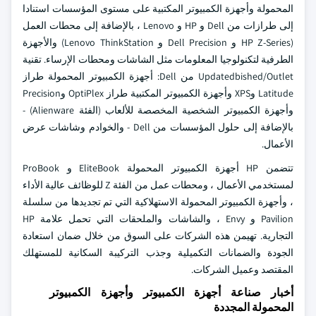
المحمولة وأجهزة الكمبيوتر المكتبية على مستوى المؤسسات استنادا
إلى طرازات من Dell و HP و Lenovo ، بالإضافة إلى محطات العمل
(HP Z-Series و Dell Precision و Lenovo ThinkStation) والأجهزة
الطرفية لتكنولوجيا المعلومات مثل الشاشات ومحطات الإرساء. تقنية
Updatedbished/Outlet من Dell: أجهزة الكمبيوتر المحمولة طراز
Latitude وXPS وأجهزة الكمبيوتر المكتبية طراز OptiPlex وPrecision
وأجهزة الكمبيوتر الشخصية المخصصة للألعاب (الفئة Alienware) -
بالإضافة إلى حلول المؤسسات من Dell - والخوادم وشاشات عرض
الأعمال.
تتضمن HP أجهزة الكمبيوتر المحمولة EliteBook و ProBook
لمستخدمي الأعمال ، ومحطات عمل من الفئة Z للوظائف عالية الأداء
، وأجهزة الكمبيوتر المحمولة الاستهلاكية التي تم تجديدها من سلسلة
Pavilion و Envy ، والشاشات والملحقات التي تحمل علامة HP
التجارية. تهيمن هذه الشركات على السوق من خلال ضمان استعادة
الجودة والضمانات التكميلية وجذب التركيبة السكانية للمستهلك
المقتصد وعميل الشركات.
أخبار صناعة أجهزة الكمبيوتر وأجهزة الكمبيوتر
المحمولة المجددة