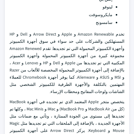
لينوفو
مايكروسوفت
سامسونج
تخدم Amazon Renewable و Apple و Arrow Direct و Dell و HP
المستهلكين والشركات على حد سواء في سوق أجهزة الكمبيوتر
وأجهزة الكمبيوتر المحمولة التي تم تجديدها. تقدم Amazon Renewed
مجموعة كبيرة من أجهزة الكمبيوتر المحمولة وأجهزة الكمبيوتر
المكتبية التي تم تجديدها من Apple و Dell و HP و Lenovo و Acer ،
بالإضافة إلى أجهزة الكمبيوتر المحمولة المخصصة للألعاب من Razer
و MSI و ASUS و Alienware. كما يوفر أجهزة Chromebook للعملاء
المهتمين بالتكلفة والأجهزة الطرفية للكمبيوتر الشخصي مثل
الشاشات ولوحات المفاتيح ومحطات الإرساء.
يتخصص متجر Apple المعتمد الذي تم تجديده في أجهزة MacBook
(كل من MacBook Air و MacBook Pro) و iMac و Mac Minis ، وكلها تم
تجديدها إلى مستوى من الجودة الممتازة ، وتأتي مع ضمانات مثل
الأجهزة الجديدة ، بالإضافة إلى الملحقات التي تم تجديدها مثل Magic
Mouse و Keyboard. يركز Arrow Direct على أجهزة الكمبيوتر