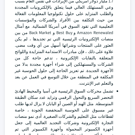
1.7 مليار دولار أمريكي من الإيرادات في نفس العام بسبب
وعي المستهلك العالي فيما يتعلق بالإلكترونيات المجددة
والطلب المتزايد على حلول تكنولوجيا المعلومات الفعالة
من حيث التكلفة بين الأفراد والشركات والمؤسسات
التعليمية التي تقود السوق في أمريكا الشمالية. مع أمثال
Amazon Renewaled و Best Buy و Back Market من بين
منصات الإلكترونيات الرئيسية التي تم تجديدها ، لم يكن
العثور على المنتجات وشرائها أسهل من أي وقت مضى.
علاوة على ذلك ، فإن مبادرات الاستدامة المتزايدة واللوائح
المتعلقة بالنفايات الإلكترونية ، تدعم حاجة كل من
الشركات والمستهلكين إلى شراء أجهزة مجددة بدلا من
الأجهزة الجديدة. تم تعزيز الحاجة إلى حلول الحوسبة غير
المكلفة في المنطقة من خلال التوسع في العمل عن بعد
والتعلم عبر الإنترنت.
تشمل محركات السوق الرئيسية في آسيا والمحيط الهادئ
التحضر السريع والتحول الرقمي وتزايد عدد سكان الطبقة
المتوسطة. مثل الهند أو الصين أو اليابان لا يزال لديها طلب
غير مسبوق على الحوسبة المنخفضة الجودة ، خاصة
لقطاعات مثل التعليم والشركات الصغيرة. أدى نمو منصات
التجارة الإلكترونية وشركات التجديد العالمية إلى جعل
أجهزة الكمبيوتر المحمولة وأجهزة الكمبيوتر التي تم