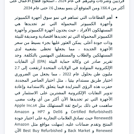
فرديين وشركات وغيرهم. في عام 2024 ، استحوذ قطاع الأعمال على
أكثر من 66.4٪ ومن المتوقع أن ينمو بمعدل 6٪ حتى عام 2034.
أهم القطاعات التي تساهم في نمو سوق أجهزة الكمبيوتر
وأجهزة الكمبيوتر المحمولة التي تم تجديدها هي
المستهلكون الأفراد ، حيث يجدون أجهزة الكمبيوتر وأجهزة
الكمبيوتر المحمولة التي تم تجديدها اقتصادية وصديقة للبيئة
وذات جودة أعلى. يمكن العثور عليها بجزء بسيط من سعر
الأجهزة الجديدة ، مما يجعلها تحظى بشعبية لدى
المستهلكين والطلاب والمستقلين المهتمين بالتكلفة. وجد
تقرير صادر عن وكالة حماية البيئة (EPA) أن النفايات
الإلكترونية المتولدة في الولايات المتحدة ارتفعت إلى 2.7
مليون طن بحلول عام 2022 ، مما يجعل من الضروري
اختيار طريق مستدام بيئيا ، مثل اختيار العناصر المجددة.
حفزت هذه الرؤى المتزايدة فيما يتعلق بالاستدامة وإعادة
تدوير النفايات الإلكترونية المشترين على الاستثمار في
الأجهزة التي تم تجديدها الآن أكثر من أي وقت مضى.
ساهمت في ذلك برامج ثقة المستهلك مثل Apple Inc.s4
Certified Refurbished5 و Dell6 و HP7 و Amazon
Renewed8 حيث تصادق العلامات التجارية على اختبار جودة
المنتج وتقدم ضمانات عليه. (سهلت مواقع مثل Amazon
Renewed و Back Market و Best Buy Refurbished الآن