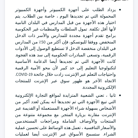
يزداد الطلب على أجهزة الكمبيوتر وأجهزة الكمبيوتر
المحمولة التي تم تجديدها اليوم ، خاصة بين الطلاب. يتم
اختيار هذه الأجهزة من قبل المدارس في البلدان النامية
لأنها أقل تكلفة. تمول السلطات والمنظمات غير الحكومية
برامج تقدم أجهزة مجددة للمدارس والأسر ذات الدخل
المنخفض. ووفقا لليونسكو، فإن أكثر من 50٪ من المدارس
في البلدان منخفضة الدخل لا تستطيع الوصول إلى الأدوات
الرقمية، وتسعى المبادرات الحكومية إلى سد هذه الفجوة.
كانت الأجهزة التي تم تجديدها أيضا الدعامة الأساسية
لتكنولوجيا التعليم إلى حد كبير لأن محو الأمية الرقمية
واحتياجات التعلم عبر الإنترنت زادت خلال جائحة COVID-19.
الاتجاه الآخر هو ظهور سوق عبر الإنترنت للمنتجات
الإلكترونية المجددة.
ثانيا ، تعني الشعبية المتزايدة لمواقع التجارة الإلكترونية
التي تبيع الأجهزة التي تم تجديدها أنه يمكن لعدد أكبر من
الأشخاص بسهولة شراء الأجهزة المستعملة أو القديمة عبر
الإنترنت مقارنة بزيارة المتجر. مع مجموعة متنوعة من
المنتجات والأوصاف الشاملة ومراجعات المستخدمين
والأسعار التنافسية ، تعمل هذه الوسائط على تحسين عملية
الشراء. ستسمح الأسواق عبر الإنترنت أيضا لعمليات