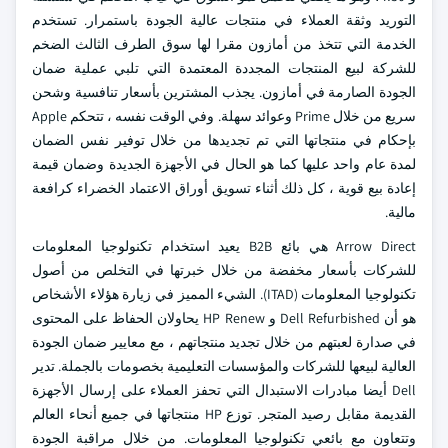
التوريد وثقة العملاء في منتجات عالية الجودة باستمرار. تستخدم
الخدمة التي تتخذ من أمازون مقرا لها سوق الطرف الثالث الضخم
للشركة لبيع المنتجات المجددة المعتمدة التي تلبي عملية ضمان
الجودة الصارمة في أمازون. يجذب المشترين بأسعار تنافسية وشحن
سريع من خلال Prime وعوائد سهلة. وفي الوقت نفسه ، تتحكم Apple
بإحكام في منتجاتها التي تم تجديدها من خلال توفير نفس الضمان
لمدة عام واحد عليها كما هو الحال في الأجهزة الجديدة وضمان قيمة
إعادة بيع قوية ، كل ذلك أثناء تسويق أوراق الاعتماد الخضراء كرافعة
مالية.
Arrow Direct هي بائع B2B يعيد استخدام تكنولوجيا المعلومات
للشركات بأسعار مخفضة من خلال خبرتها في التخلص من أصول
تكنولوجيا المعلومات (ITAD). الشيء المميز في زيارة هؤلاء الأشخاص
هو أن Dell Refurbished و HP Renew يحاولان الحفاظ على المحتوى
في صدارة لعبتهم من خلال تجديد منتجاتهم ، مع معايير ضمان الجودة
العالية لبيعها للشركات والمؤسسات التعليمية بخصومات بالجملة. تدير
Dell أيضا مبادرات الاستبدال التي تحفز العملاء على إرسال الأجهزة
القديمة مقابل رصيد المتجر. توزع HP منتجاتها في جميع أنحاء العالم
وتتعاون مع بائعي تكنولوجيا المعلومات. من خلال مراقبة الجودة