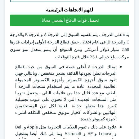
لفهم الاتجاهات الرئيسية
تحميل قوات الدفاع الشعبي مجانا
بناء على الدرجة ، يتم تقسيم السوق إلى الدرجة A والدرجة B والدرجة
C والدرجة D. في عام 2024 ، حقق قطاع الدرجة الأولى إيرادات قدرها
2.58 مليار دولار أمريكي ومن المتوقع أن ينمو بمعدل نمو سنوي
مركب يبلغ حوالي 6.1٪ خلال فترة التوقعات.
تمتلك الدرجة A أعلى حصة في السوق من حيث قطاع
الدرجات نظرا لجودتها الفائقة بسعر منخفض ، وبالتالي فهي
تقود سوق أجهزة الكمبيوتر وأجهزة الكمبيوتر المحمولة
العالمية المجددة. عادة ما يتم استخدام منتجات الدرجة أ
بلطف مع عدد قليل جدا من علامات البلى ، وتعمل تقريبا
مثل المنتجات الجديدة التي لا تحتوي على عيوب تجميلية
كبيرة. هذا يجعلها جذابة للغاية لكل من المستخدمين
النهائيين والشركات كخيار موثوق منخفض التكلفة لشراء
أجهزة كمبيوتر جديدة.
علاوة على ذلك ، تقوم العلامات التجارية مثل Apple و Dell
و Lenovo و HP و Microsoft وما إلى ذلك أيضا بتشغيل