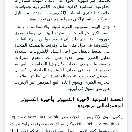
تجديدها أكثر سهولة. علاوة على ذلك ، سهلت المبادرات
الحكومية المتنامية لإدارة النفايات الإلكترونية وسياسات
الاقتصاد الدائري اعتماد الإلكترونيات المجددة من قبل
الشركات والمستهلكين ، مما ساهم في نمو السوق.
تؤدي البيئة التنظيمية القوية للبيئة والاستدامة ، واتجاه
المستهلكين نحو المنتجات الصديقة للبيئة إلى ارتفاع السوق
الأوروبية. وقد أدى ذلك إلى تشديد قوانين إدارة النفايات
الإلكترونية في دول مثل ألمانيا وفرنسا والمملكة المتحدة
التي تضغط بالفعل من أجل اعتماد الإلكترونيات المجددة
لتقليل الضرر البيئي. علاوة على ذلك ، تقوم الشركات
والمؤسسات بطي معدات تكنولوجيا المعلومات التي تم
تجديدها تدريجيا في أهداف الاستدامة الخاصة بها. كما أن
النمو في عدد برامج التجديد المعتمدة التي أطلقتها العلامات
التجارية الكبرى وسوق إعادة البيع المزدهر عبر الإنترنت
يعزز نمو السوق في أوروبا.
الحصة السوقية لأجهزة الكمبيوتر وأجهزة الكمبيوتر
المحمولة التي تم تجديدها
يتكون سوق الإلكترونيات المجددة من Amazon Renewable و Apple
و Arrow Direct و Dell و HP ، وكلها تمتلك حصة سوقية تتراوح بين 25
و 30٪ ، وهو ما يكفي لتحمل نمو السوق في غياب التحكم في سلسلة