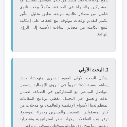
يدمج نهجنا بحثاً أولياً مكثفاً من خلال التواصل المباشر مع
المشاركين والخبراء في الصناعة، مكملاً ببحث ثانوي
شامل من مصادر عالمية موثقة. نطبق تحليل التأثير
الكمي لتقديم توقعات موثوقة، مع الحفاظ على إمكانية
التتبع الكاملة من مصادر البيانات الأصلية إلى الرؤى
النهائية.
2. البحث الأولي
يشكل البحث الأولي العمود الفقري لمنهجيتنا، حيث
يساهم بنسبة 80% تقريباً في الرؤى الإجمالية. يتضمن
التواصل المباشر مع المشاركين في الصناعة لضمان
الدقة والعمق في التحليل. يغطي برنامج المقابلات
المنظم لدينا الأسواق الإقليمية والعالمية، مع مدخلات من
كبار المسؤولين التنفيذيين والمديرين وخبراء الموضوع.
توفر هذه التفاعلات وجهات نظر استراتيجية وتشغيلية
وتقنية، مما يتيح رؤى شاملة وتوقعات سوقية موثوقة.