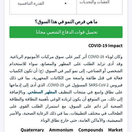
العقبات والتحديات
القدرة التنافسية
ما هي فرص النمو في هذا السوق؟
تحميل قوات الدفاع الشعبي مجانا
COVID-19 Impact
وكان لوباء COVID-19 أثر كبير على سوق مركبات الأمونيوم الرباعية.
وقد أدى تزايد الطلب على المطهر والمصانع، سواء للاستخدام
الشخصي أو الصناعي، إلى نمو كبير في السوق. (ج) أن تكون الكميات
فعالة في قتل طائفة واسعة من الكائنات المجهرية، بما في ذلك
فيروس SARS-CoV-2 المسؤول عن COVID-19، الذي أدى إلى إدماجها
على نطاق واسع في منتجات التنظيف
المطهر السطحي
. وبالإضافة
إلى ذلك، من المتوقع أن يكون لزيادة الوعي بأهمية النظافة والنظافة
الصحية أثر دائم على السوق، مع استمرار الطلب القوي على
الطحالب في مختلف التطبيقات، بما في ذلك الرعاية الصحية، والأسر
المعيشية، والأماكن العامة، حتى خارج نطاق الوباء.
Quaternary Ammonium Compounds Market