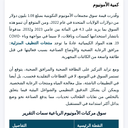
كمية الأمونيوم
وقُدرت قيمة سوق مجمعات الأمونيوم التكوينية بمبلغ 1.08 بليون دولار
من دولارات الولايات المتحدة في عام 2022، ومن المتوقع أن تنمو هذه
السوق بما يزيد على 4.3 في المائة بين عامي 2023 و2032. مدفوعاً
بانتشار استخدامها كمبيدات وناقلات، لا سيما في مواجهة وباء COVID-
19. هذه المواد الكيميائية عادةً ما توجد
منتجات التنظيف المنزلية
::
مرافق الرعاية الصحية والأوضاع الصناعية بسبب فعاليتها في قتل
طائفة واسعة من الكائنات المجهرية.
ومع تزايد التركيز على النظافة الصحية والمرافق الصحية، يتوقع أن
تستمر السوق في التوسع، لا في القطاعات التقليدية فحسب، بل أيضا
في التطبيقات الناشئة، مثل معالجة المياه ومنتجات الرعاية الشخصية.
ويمكن أن يشكل التدقيق التنظيمي والشواغل البيئية فيما يتعلق
بالتخلص من نفايات الطحالب تحديات، مما يدفع الصناعة نحو وضع
بدائل أكثر استدامة في المستقبل.
سوق مركبات الأمونيوم الرباعية سمات التقرير
النقطة الرئيسية
التفاصيل