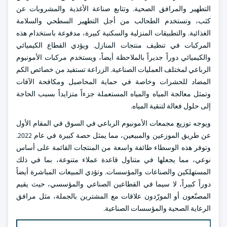
التطهير والمرافق الصحية. وتتابع صناعة الأغذية والمشروبات عن
كثب، وتستخدم الطحالب من أجل التطهير السطحي والسلامة
الغذائية. والتطبيقات المنزلية والسكنية كبيرة، مدفوعة باستخدام هذه
المركبات في تنظيف منتجات المنازل. ويؤدي القطاع الكيميائي
والكيميائي دوراً جديراً بالملاحظة أيضاً، ويستخدم مركبات الأمونيوم
الرباعي لمختلف العمليات الصناعية. الزراعة تستفيد من خصائص الكم
المضاد للحشرات وخاصة في حماية المحاصيل ومكافحة الآفات
وتمثل معالجة المياه والمياه المستعملة جزءاً متزايداً بسبب الحاجة
إلى حلول فعالة لتنقية المياه.
ويوجه توزيع مجمعات الأمونيوم الرباعي في السوق في المقام الأول
عن طريق الموزعين والمبيعين، مما يمثل حصة كبيرة في عام 2022.
وتوفر هذه الوسطاء طائفة واسعة من المنتجات القائمة على أساس
نوعي، مما يجعلها في متناول قاعدة عملاء متنوعة، بما في ذلك
المستهلكين والصناعات والمؤسسات. وتؤدي المبيعات المباشرة أيضاً
دوراً كبيراً، لا سيما في القطاعين الصناعي والمؤسسي، حيث يقيم
المصنّعون أو المورّدون علاقات مع المشترين بالجملة، مثل مرافق
الرعاية الصحية والمؤسسات الصناعية.