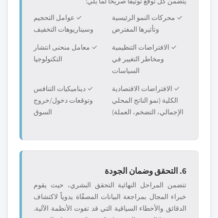
يتضمن كل توقع توثيقاً صريحاً لما يلي:
✓ محركات النمو الرئيسية
✓ عوامل التحجيم
وتأثيرها المفترض
وسيناريوهات التخفيف
✓ الافتراضات التنظيمية
✓ معامل منحنى انتشار
ومخاطر التغيير في
التكنولوجيا
السياسات
✓ الافتراضات الاقتصادية
✓ ديناميكيات التنافس
الكلية (نمو الناتج المحلي
وتوقعات دخول/خروج
الإجمالي، التضخم، العملة)
السوق
6. التحقق وضمان الجودة
تتضمن المراحل النهائية التحقق البشري، حيث يقوم
خبراء المجال بمراجعة البيانات المصفّاة يدوياً لاكتشاف
الدقائق والأخطاء السياقية التي قد تفوت الأنظمة الآلية.