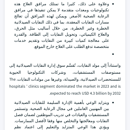
وعلاوة على ذلك، كثيرا ما تمتلك مرافق العلاج هذه
تكنولوجيات ومعدات متقدمة لا يمكن تنفيذها في مرافق
الرعاية الصحية الأصغر. ويمكن لهذه المرافق أن تعالج
مسارات النفايات المعقدة، بما في ذلك النفايات الصيدلانية
الخطرة وغير الخطرة، من خلال أساليب مثل الحرق،
والعلاج الكيميائي، وتحويل النفايات إلى الطاقة. والقدرة
على معالجة كميات كبيرة من النفايات وتقديم خدمات
متخصصة تدفع الطلب على العلاج خارج الموقع.
واستناداً إلى مولد النفايات، تُقسَّم سوق إدارة النفايات الصيدلانية إلى
مستوصفات المستشفيات، وشركات التكنولوجيا الحيوية
للمستحضرات الصيدلانية، والصيدلة، وغيرها من مولدات النفايات. The
hospitals ' clinics segment dominated the market in 2023 and is
expected to reach USD 4.3 billion by 2032.
ويتزايد الوعي بأهمية الإدارة السليمة للنفايات الصيدلانية
بين المهنيين العاملين في مجال الرعاية الصحية. وتستثمر
المستشفيات والعيادات في تدريب الموظفين لضمان فصل
النفايات ومعالجتها والتخلص منها وفقا لأفضل الممارسات.
ويؤدي هذا الوعي المتزايد والتعليم إلى اعتماد نظم