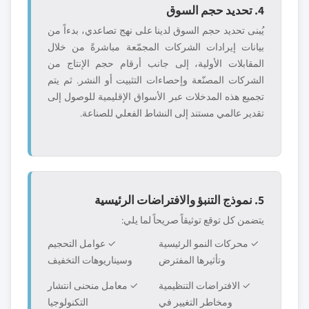
4. تحديد حجم السوق
يُبنى تحديد حجم السوق لدينا على نهج تصاعدي، بدءاً من
بيانات إيرادات الشركات المجمّعة مباشرةً من خلال
المقابلات الأولية، إلى جانب أرقام حجم الإنتاج من
الشركات المصنّعة وإحصاءات التثبيت أو النشر. ثم يتم
تجميع هذه المدخلات عبر الأسواق الإقليمية للوصول إلى
تقدير عالمي مستند إلى النشاط الفعلي للصناعة.
5. نموذج التنبؤ والافتراضات الرئيسية
يتضمن كل توقع توثيقاً صريحاً لما يلي:
✓ محركات النمو الرئيسية
✓ عوامل التحجيم
وتأثيرها المفترض
وسيناريوهات التخفيف
✓ الافتراضات التنظيمية
✓ معامل منحنى انتشار
ومخاطر التغيير في
التكنولوجيا