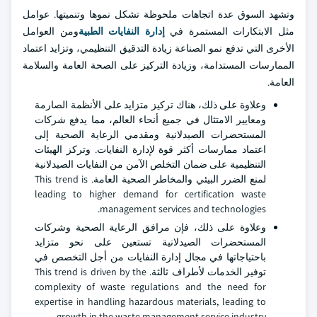
وتشهد السوق عدة اتجاهات ملحوظة تشكل نموها وتنميتها. عوامل
مثل الابتكارات المستمرة في
إدارة النفايات الطبية
ومن العوامل
الأخرى التي تدفع نمو الصناعة زيادة التدقيق التنظيمي، وتزايد اعتماد
الممارسات المستدامة، وزيادة التركيز على الصحة العامة والسلامة
العامة.
وعلاوة على ذلك، هناك تركيز متزايد على الأنظمة الصارمة
ومعايير الامتثال في جميع أنحاء العالم، مما يدفع شركات
المستحضرات الصيدلانية ومقدمي الرعاية الصحية إلى
اعتماد ممارسات أكثر قوة لإدارة النفايات. وتركز الهيئات
التنظيمية على ضمان التخلص الآمن من النفايات الصيدلانية
لمنع الضرر البيئي والمخاطر الصحية العامة. This trend is
leading to higher demand for certification waste
management services and technologies.
وعلاوة على ذلك، فإن مرافق الرعاية الصحية وشركات
المستحضرات الصيدلانية تستعين على نحو متزايد
باحتياجاتها في مجال إدارة النفايات من أجل التخصص في
توفير الخدمات لأطراف ثالثة. This trend is driven by the
complexity of waste regulations and the need for
expertise in handling hazardous materials, leading to
growth in the waste management service industry.