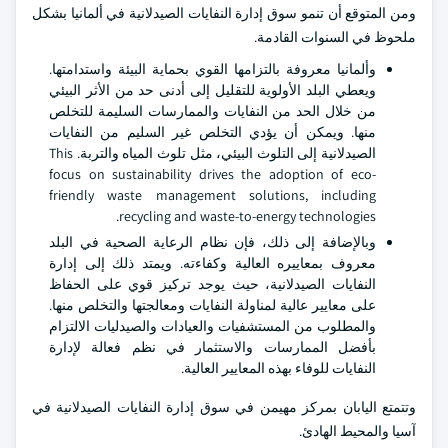
ومن المتوقع أن تنمو سوق إدارة النفايات الصيدلانية في ألمانيا بشكل
ملحوظ في السنوات القادمة.
وألمانيا معروفة بالتزامها القوي بحماية البيئة واستدامتها.
ويعطي البلد الأولوية للتقليل إلى أدنى حد من الأثر البيئي
من خلال الحد من النفايات والممارسات السليمة للتخلص
منها. ويمكن أن يؤدي التخلص غير السليم من النفايات
الصيدلانية إلى التلوث البيئي، مثل تلوث المياه والتربة. This
focus on sustainability drives the adoption of eco-
friendly waste management solutions, including
recycling and waste-to-energy technologies.
وبالإضافة إلى ذلك، فإن نظام الرعاية الصحية في البلد
معروف بمعاييره العالية وكفاءته. ويمتد ذلك إلى إدارة
النفايات الصيدلانية، حيث يوجد تركيز قوي على الحفاظ
على معايير عالية لمناولة النفايات ومعالجتها والتخلص منها.
والمطلوب من المستشفيات والعيادات والصيدليات الالتزام
بأفضل الممارسات والاستثمار في نظم فعالة لإدارة
النفايات للوفاء بهذه المعايير العالية.
وتتمتع اليابان بمركز مهيمن في سوق إدارة النفايات الصيدلانية في
آسيا والمحيط الهادئ.