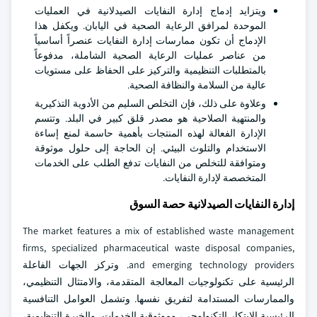
ويتزايد إدماج إدارة النفايات الصيدلانية في العمليات
الموحدة لمرافق الرعاية الصحية في اليابان. ويكفل هذا
الإدماج أن تكون ممارسات إدارة النفايات عنصراً أساسياً
من عناصر عمليات الرعاية الصحية الشاملة، مدفوعاً
بالمتطلبات التنظيمية والتركيز على الحفاظ على مستويات
عالية من السلامة والنظافة الصحية.
وعلاوة على ذلك، فإن التخلص السليم من الأدوية التذكيرية
والمنتهية الصلاحية هو مصدر قلق كبير في البلد. وتتسم
الإدارة الفعالة لهذه المنتجات بأهمية حاسمة لمنع إساءة
الاستخدام والتلوث البيئي. إن الحاجة إلى حلول موثوقة
ومتوافقة للتخلص من النفايات تدفع الطلب على الخدمات
المتخصصة لإدارة النفايات.
إدارة النفايات الصيدلانية حصة السوق
The market features a mix of established waste management
firms, specialized pharmaceutical waste disposal companies,
and emerging technology providers. وتركز الجهات الفاعلة
الرئيسية على تكنولوجيات المعالجة المتقدمة، والامتثال التنظيمي،
والممارسات المستدامة لتفريق نفسها. وتشمل العوامل التنافسية
الرئيسية الابتكار التكنولوجي، وموثوقية الخدمات، والخبرة التنظيمية،