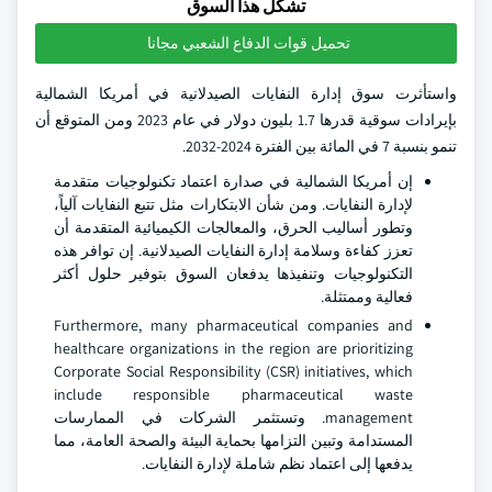
تشكل هذا السوق
تحميل قوات الدفاع الشعبي مجانا
واستأثرت سوق إدارة النفايات الصيدلانية في أمريكا الشمالية
بإيرادات سوقية قدرها 1.7 بليون دولار في عام 2023 ومن المتوقع أن
تنمو بنسبة 7 في المائة بين الفترة 2024-2032.
إن أمريكا الشمالية في صدارة اعتماد تكنولوجيات متقدمة
لإدارة النفايات. ومن شأن الابتكارات مثل تتبع النفايات آلياً،
وتطور أساليب الحرق، والمعالجات الكيميائية المتقدمة أن
تعزز كفاءة وسلامة إدارة النفايات الصيدلانية. إن توافر هذه
التكنولوجيات وتنفيذها يدفعان السوق بتوفير حلول أكثر
فعالية وممتثلة.
Furthermore, many pharmaceutical companies and
healthcare organizations in the region are prioritizing
Corporate Social Responsibility (CSR) initiatives, which
include responsible pharmaceutical waste
management. وتستثمر الشركات في الممارسات
المستدامة وتبين التزامها بحماية البيئة والصحة العامة، مما
يدفعها إلى اعتماد نظم شاملة لإدارة النفايات.