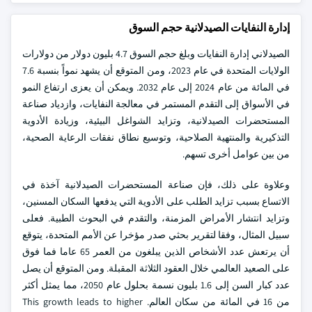
إدارة النفايات الصيدلانية حجم السوق
الصيدلاني إدارة النفايات وبلغ حجم السوق 4.7 بليون دولار من دولارات
الولايات المتحدة في عام 2023، ومن المتوقع أن يشهد نمواً بنسبة 7.6
في المائة من عام 2024 إلى عام 2032. ويمكن أن يعزى ارتفاع النمو
في الأسواق إلى التقدم المستمر في معالجة النفايات، وازدياد صناعة
المستحضرات الصيدلانية، وتزايد الشواغل البيئية، وزيادة الأدوية
التذكيرية والمنتهية الصلاحية، وتوسيع نطاق نفقات الرعاية الصحية،
من بين عوامل أخرى تسهم.
وعلاوة على ذلك، فإن صناعة المستحضرات الصيدلانية آخذة في
الاتساع بسبب تزايد الطلب على الأدوية التي يدفعها السكان المسنين،
وتزايد انتشار الأمراض المزمنة، والتقدم في البحوث الطبية. فعلى
سبيل المثال، وفقا لتقرير بحثي صدر مؤخرا عن الأمم المتحدة، يتوقع
أن يرتعش عدد الأشخاص الذين يبلغون من العمر 65 عاما فما فوق
على الصعيد العالمي خلال العقود الثلاثة المقبلة. ومن المتوقع أن يصل
عدد كبار السن إلى 1.6 بليون نسمة بحلول عام 2050، مما يمثل أكثر
من 16 في المائة من سكان العالم. This growth leads to higher