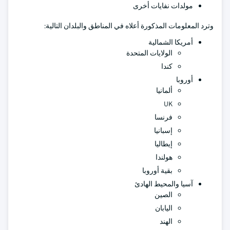
مولدات نفايات أخرى
وترد المعلومات المذكورة أعلاه في المناطق والبلدان التالية:
أمريكا الشمالية
الولايات المتحدة
كندا
أوروبا
ألمانيا
UK
فرنسا
إسبانيا
إيطاليا
هولندا
بقية أوروبا
آسيا والمحيط الهادئ
الصين
اليابان
الهند