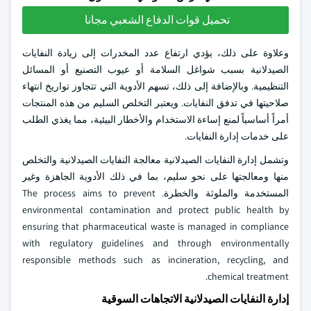
تحميل قوات الدفاع الشعبي مجانا
وعلاوة على ذلك، يؤدي ارتفاع عدد المخدرات إلى زيادة النفايات
الصيدلانية بسبب شواغل السلامة أو عيوب التصنيع أو المسائل
التنظيمية. وبالإضافة إلى ذلك، تسهم الأدوية التي تتجاوز تواريخ انتهاء
صلاحيتها في تدفق النفايات. ويعتبر التخلص السليم من هذه المنتجات
أمراً أساسياً لمنع إساءة الاستخدام والأخطار البيئية، مما يغذي الطلب
على خدمات إدارة النفايات.
وتشمل إدارة النفايات الصيدلانية معالجة النفايات الصيدلانية والتخلص
منها ومعالجتها على نحو سليم، بما في ذلك الأدوية الجاهزة وغير
المستخدمة والملوثة والخطرة. The process aims to prevent
environmental contamination and protect public health by
ensuring that pharmaceutical waste is managed in compliance
with regulatory guidelines and through environmentally
responsible methods such as incineration, recycling, and
chemical treatment.
إدارة النفايات الصيدلانية الاتجاهات السوقية