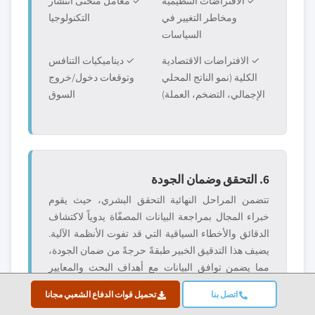
✓ الافتراضات التنظيمية
✓ معامل منحنى انتشار
ومخاطر التغيير في
التكنولوجيا
السياسات
✓ الافتراضات الاقتصادية
✓ ديناميكيات التنافس
الكلية (نمو الناتج المحلي
وتوقعات دخول/خروج
الإجمالي، التضخم، العملة)
السوق
6. التحقق وضمان الجودة
تتضمن المراحل النهائية التحقق البشري، حيث يقوم
خبراء المجال بمراجعة البيانات المصفّاة يدوياً لاكتشاف
الدقائق والأخطاء السياقية التي قد تفوت الأنظمة الآلية.
يضيف هذا التدقيق الخبير طبقةً حرجةً من ضمان الجودة،
مما يضمن توافق البيانات مع أهداف البحث والمعايير
الخاصة بالمجال.
اتصل بنا
تحميل قوات الدفاع الشعبي مجانا
تضمن عملية التحقق ذات الثلاث طبقات لدينا أقصى