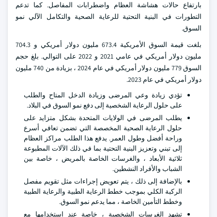
بارتفاع حالات هشاشة العظام واضطرابات المفاصل. كما تدعم
التطورات في البنية التحتية للرعاية الصحية والتكامل الآلي نمو
السوق.
بلغت قيمة السوق الأمريكية 673.4 مليون دولار أمريكي و 704.3
مليون دولار أمريكي في عامي 2021 و 2022 على التوالي. بلغ حجم
السوق 779 مليون دولار أمريكي في عام 2024 ، بزيادة من 740 مليون
دولار أمريكي في عام 2023.
تؤدي زيادة وعي المرضى وزيادة الدخل المتاح والطلب
على حلول الرعاية الشخصية إلى دفع نمو السوق في البلاد.
يطلب المرضى في الولايات المتحدة بشكل متزايد على
حلول الرعاية الصحية المخصصة التي تضمن تعافي أسرع
وراحة أفضل وطول العمر. يدفع هذا الطلب مراكز العظام
إلى تبني وتعزيز البنية التحتية بما في ذلك الآلات المطبوعة
ثلاثية الأبعاد ، والغرسات الخاصة بالمريض ، خاصة بين
الشباب والأفراد النشطين.
بالإضافة إلى ذلك ، يتم تعويض إجراءات مثل تقويم مفصل
الركبة الكلي بموجب خطط الرعاية الطبية والرعاية الطبية
وخطط التأمين الخاصة ، مما يدعم نمو السوق.
تشهد الغرسات الشخصية ، خاصة عند استخدامها مع