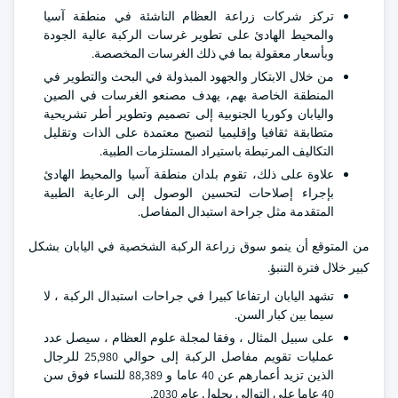
تركز شركات زراعة العظام الناشئة في منطقة آسيا
والمحيط الهادئ على تطوير غرسات الركبة عالية الجودة
وبأسعار معقولة بما في ذلك الغرسات المخصصة.
من خلال الابتكار والجهود المبذولة في البحث والتطوير في
المنطقة الخاصة بهم، يهدف مصنعو الغرسات في الصين
واليابان وكوريا الجنوبية إلى تصميم وتطوير أطر تشريحية
متطابقة ثقافيا وإقليميا لتصبح معتمدة على الذات وتقليل
التكاليف المرتبطة باستيراد المستلزمات الطبية.
علاوة على ذلك، تقوم بلدان منطقة آسيا والمحيط الهادئ
بإجراء إصلاحات لتحسين الوصول إلى الرعاية الطبية
المتقدمة مثل جراحة استبدال المفاصل.
من المتوقع أن ينمو سوق زراعة الركبة الشخصية في اليابان بشكل
كبير خلال فترة التنبؤ.
تشهد اليابان ارتفاعا كبيرا في جراحات استبدال الركبة ، لا
سيما بين كبار السن.
على سبيل المثال ، وفقا لمجلة علوم العظام ، سيصل عدد
عمليات تقويم مفاصل الركبة إلى حوالي 25,980 للرجال
الذين تزيد أعمارهم عن 40 عاما و 88,389 للنساء فوق سن
40 عاما على التوالي بحلول عام 2030.