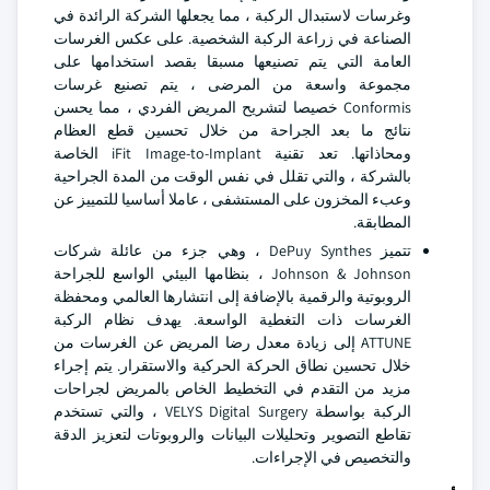
وغرسات لاستبدال الركبة ، مما يجعلها الشركة الرائدة في
الصناعة في زراعة الركبة الشخصية. على عكس الغرسات
العامة التي يتم تصنيعها مسبقا بقصد استخدامها على
مجموعة واسعة من المرضى ، يتم تصنيع غرسات
Conformis خصيصا لتشريح المريض الفردي ، مما يحسن
نتائج ما بعد الجراحة من خلال تحسين قطع العظام
ومحاذاتها. تعد تقنية iFit Image-to-Implant الخاصة
بالشركة ، والتي تقلل في نفس الوقت من المدة الجراحية
وعبء المخزون على المستشفى ، عاملا أساسيا للتمييز عن
المطابقة.
تتميز DePuy Synthes ، وهي جزء من عائلة شركات
Johnson & Johnson ، بنظامها البيئي الواسع للجراحة
الروبوتية والرقمية بالإضافة إلى انتشارها العالمي ومحفظة
الغرسات ذات التغطية الواسعة. يهدف نظام الركبة
ATTUNE إلى زيادة معدل رضا المريض عن الغرسات من
خلال تحسين نطاق الحركة الحركية والاستقرار. يتم إجراء
مزيد من التقدم في التخطيط الخاص بالمريض لجراحات
الركبة بواسطة VELYS Digital Surgery ، والتي تستخدم
تقاطع التصوير وتحليلات البيانات والروبوتات لتعزيز الدقة
والتخصيص في الإجراءات.