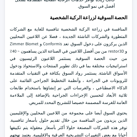
أفضل في نمو السوق.
الحصة السوقية لزراعة الركبة الشخصية
المنافسة في زراعة الركبة الشخصية تنافسية للغاية مع الشركات
المتطورة والشركات الناشئة الجديدة ، فضلا عن اللاعبين المحليين
الذين يركزون على دخول السوق. تعد Conformis و Zimmer Biomet
و restor3D من بين أفضل اللاعبين في الصناعة الذين يساهمون ~ 40٪
من حيث الحصة السوقية. يستثمر اللاعبون الرئيسيون في
استراتيجيات مختلفة بما في ذلك تطوير المنتجات والاستحواذ ودخول
الأسواق الناشئة. يستثمر رواد السوق بكثافة في التقنيات المتقدمة
للروبوتات في الجراحة ، وأنظمة التخطيط الجراحي القائمة على
الذكاء الاصطناعي ، والغرسات التي تم إنشاؤها باستخدام طابعات
ثلاثية الأبعاد لتحسين الإجراءات الجراحية بالإضافة إلى الملاءمة
العامة للغرسة المصممة خصيصا للتشريح المحدد للمريض.
يحتوي السوق أيضا على مجموعة من اللاعبين المحليين والإقليميين
الذين يزيدون من المنافسة من خلال تقديم حلول بأسعار تنافسية.
توفر هذه الشركات المصنعة حلولا أكثر بأسعار معقولة يتم تكييفها
أحيانا مع بعض التغييرات التشريحية العرقية والإقليمية. يعتمد نهجهم