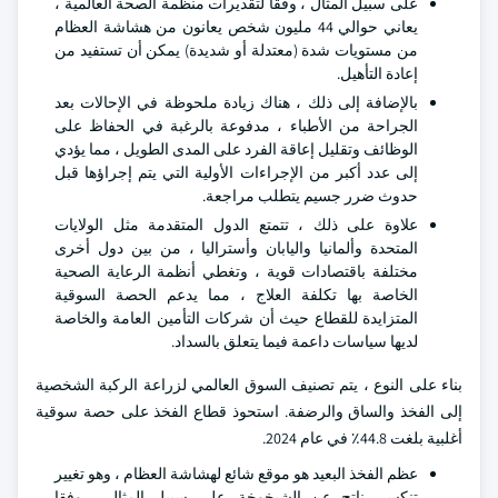
على سبيل المثال ، وفقا لتقديرات منظمة الصحة العالمية ،
يعاني حوالي 44 مليون شخص يعانون من هشاشة العظام
من مستويات شدة (معتدلة أو شديدة) يمكن أن تستفيد من
إعادة التأهيل.
بالإضافة إلى ذلك ، هناك زيادة ملحوظة في الإحالات بعد
الجراحة من الأطباء ، مدفوعة بالرغبة في الحفاظ على
الوظائف وتقليل إعاقة الفرد على المدى الطويل ، مما يؤدي
إلى عدد أكبر من الإجراءات الأولية التي يتم إجراؤها قبل
حدوث ضرر جسيم يتطلب مراجعة.
علاوة على ذلك ، تتمتع الدول المتقدمة مثل الولايات
المتحدة وألمانيا واليابان وأستراليا ، من بين دول أخرى
مختلفة باقتصادات قوية ، وتغطي أنظمة الرعاية الصحية
الخاصة بها تكلفة العلاج ، مما يدعم الحصة السوقية
المتزايدة للقطاع حيث أن شركات التأمين العامة والخاصة
لديها سياسات داعمة فيما يتعلق بالسداد.
بناء على النوع ، يتم تصنيف السوق العالمي لزراعة الركبة الشخصية
إلى الفخذ والساق والرضفة. استحوذ قطاع الفخذ على حصة سوقية
أغلبية بلغت 44.8٪ في عام 2024.
عظم الفخذ البعيد هو موقع شائع لهشاشة العظام ، وهو تغيير
تنكسي ناتج عن الشيخوخة. على سبيل المثال ، وفقا