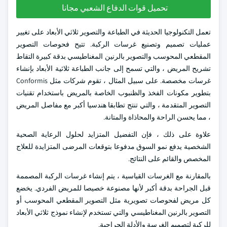
تحميل قوات الدفاع الشعبي مجانا
تعمل التكنولوجيا الحديثة في الطباعة والتصوير ثلاثي الأبعاد على تغيير
عمليات تصميم وتصنيع غرسات الركبة. تتيح فحوصات التصوير
المقطعي المحوسب والتصوير بالرنين المغناطيسي بدقة كبيرة التقاط
تشريح المريض ، والتي تسمح إلى جانب الطباعة ثلاثية الأبعاد بإنشاء
غرسات مخصصة. على سبيل المثال ، تقوم شركات مثل Conformis
بتطوير مكونات الفخذ والظنبوب الخاصة بالمريض باستخدام تقنيات
التصوير المتقدمة ، والتي تنتج تطابقا هندسيا أكبر مع مفاصل المريض
، مما يحسن الراحة والمحاذاة والمتانة.
علاوة على ذلك ، فإن التفضيل المتزايد لحلول الرعاية الصحية
الشخصية يدفع نمو السوق مدفوعا بتوقعات المرضى المتزايدة للعلاج
المخصص والقائم على النتائج.
بالمقارنة مع الغرسات القياسية ، يتم إنشاء غرسات الركبة المصممة
قبل الجراحة بدقة أكبر لأنها مصنوعة خصيصا للمريض الفردي. يخضع
كل مريض لفحوصات تصويرية مثل التصوير المقطعي المحوسب أو
التصوير بالرنين المغناطيسي والتي تستخدم لإنشاء نموذج ثلاثي الأبعاد
للركبة لتصميم الغرسة والأدلة الجراحية.