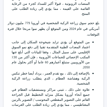
المنصات الروبوتية ، قبولا أكبر للسداد كجزء من الرعاية
القائمة على القيمة ، مما يؤدي إلى زيادة الطلب على
المنتج.
بلغ حجم سوق زراعة الركبة الشخصية في أوروبا 779 مليون دولار
أمريكي في عام 2024 ومن المتوقع أن يظهر نموا مربحا خلال فترة
التوقعات.
من المتوقع أن يؤدي تزايد شيخوخة السكان إلى جانب
اعتماد المعدات الطبية المتقدمة تقنيا إلى دفع نمو السوق
الإقليمي. على سبيل المثال ، وفقا للبيانات التي أبلغ عنها
المكتب الإحصائي للجماعات الأوروبية ، فإن أكثر من 30٪
من الأوروبيين ستبلغ أعمارهم 60 عاما أو أكثر بحلول عام
2050.
بالإضافة إلى ذلك ، مع تقدم العمر ، يزداد أيضا خطر تنكس
الركبة وهشاشة العظام ، الذي يتطلب زراعة الركبة
الشخصية.
علاوة على ذلك ، تتبنى مراكز ومستشفيات العظام في
جميع أنحاء أوروبا بشكل متزايد التخطيط قبل الجراحة
القائم على التصوير المقطعي المحوسب / التصوير بالرنين
المغناطيسي ، مما يؤدي إلى زيادة الطلب على الغرسات