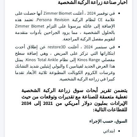
أخبار صناعة زراعة الركبة الشخصية
في نوفمبر 2024 ، أعلنت Zimmer Biomet أنها حصلت على
علامة CE لنظام الركبة Persona Revision. تعتمد هذه
الإضافة إلى عائلة بيرسونا على التزام Zimmer Biomet
بالحلول الشخصية ، مما يزود الجراحين بأدوات متقدمة
لتقويم مفصل الركبة المراجعة.
في سبتمبر 2024 ، أعلنت restore3D عن إطلاق أحدث
ابتكاراتها التي تركز على المريض ، وهي إضافة سطح
مفصلي Kinos Range إلى نظام Kinos Total Ankle. يمثل
هذا العرض الجديد لفيتامين E والبولي إيثيلين شديد التشابك
وغرسات الكروم الكوبالت المطبوعة ثلاثية الأبعاد تقدما
كبيرا في زراعة الركبة الشخصية.
يتضمن تقرير أبحاث سوق زراعة الركبة الشخصية
تغطية متعمقة للصناعة مع تقديرات وتوقعات من حيث
الإيرادات بمليون دولار أمريكي من 2021 إلى 2034
للقطاعات التالية:
السوق، حسب الإجراء
ابتدائي