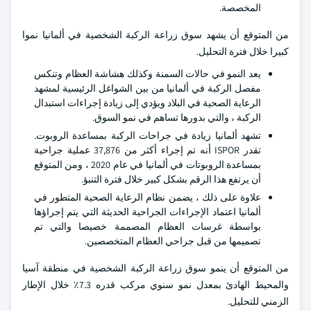
المخصصة.
من المتوقع أن يشهد سوق زراعة الركبة الشخصية في ألمانيا نموا
كبيرا خلال فترة التحليل.
يعد النمو في حالات السمنة وكذلك هشاشة العظام وتنكس
مفصل الركبة في ألمانيا من بين الشواغل الرئيسية لمشهد
الرعاية الصحية في البلاد ويؤدي إلى زيادة إجراءات استبدال
الركبة ، والتي بدورها تساهم في نمو السوق.
تشهد ألمانيا زيادة في جراحات الركبة بمساعدة الروبوت.
تقدر ISPOR أنه تم إجراء أكثر من 37,876 عملية جراحية
بمساعدة الروبوتات في ألمانيا في عام 2020 ، ومن المتوقع
أن يرتفع هذا الرقم بشكل كبير خلال فترة التنبؤ.
علاوة على ذلك ، يضمن نظام الرعاية الصحية المتطور في
ألمانيا اعتماد الإجراءات الجراحية الحديثة التي يتم إجراؤها
بواسطة غرسات العظام المصممة خصيصا والتي تم
تصميمها من قبل جراحي العظام المتخصصين.
من المتوقع أن ينمو سوق زراعة الركبة الشخصية في منطقة آسيا
والمحيط الهادئ بمعدل نمو سنوي مركب قدره 7.3٪ خلال الإطار
الزمني للتحليل.