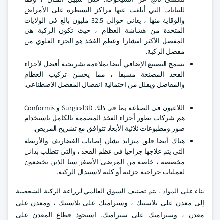
للبيانات التي أبلغت عنها مراكز السيطرة على الأمراض
والوقاية منها ، يعاني حوالي 32.5 مليون بالغ في الولايات
المتحدة من هشاشة العظام ، حيث تكون الركبة هي
المفصل الأكثر انتشارا وعظم الفخذ هو الجزء العلوي من
مفصل الركبة.
يسمح التصنيع الإضافي أيضا بملاءمة تشريحية أفضل لأجزاء
الفخذ المصنعة مسبقا ، مما يحسن تركيب العظام
والمفاصل ويقلل من احتمالية انفصال المفصل الاصطناعي.
اللاعبون في الصناعة بما في ذلك Surgical3D و Conformis
هم شركات تطور أجزاء الفخذ المصممة بالكامل باستخدام
صور ومطبوعات ثلاثية الأبعاد تتوافق مع تشريح المريض.
هناك أيضا قلق متزايد بشأن إصابات الغضاريف والأربطة
التي يتم علاجها جراحيا في عظم الفخذ ، والتي تتطلب بدائل
مخصصة ، خاصة من المرضى الأصغر سنا الذين يخضعون
لعمليات جراحية جزئية أو كلية لاستبدال الركبة.
بناء على المواد ، يتم تصنيف السوق العالمي لزراعة الركبة الشخصية
إلى معدن على بلاستيك ، وسيراميك على بلاستيك ، ومعدن على
معدن ، وسيراميك على سيراميك. استحوذ قطاع المعدن على