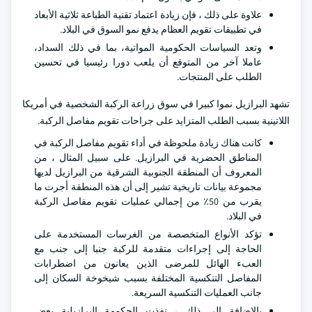
علاوة على ذلك ، فإن زيادة اعتماد تقنية الطباعة ثلاثية الأبعاد
في تطبيقات تقويم العظام يدفع نمو السوق في البلاد.
وتعد السياسات الحكومية المواتية، بما في ذلك السداد،
عاملا آخر من المتوقع أن يلعب دورا رئيسيا في تحسين
الطلب على المنتجات.
تشهد البرازيل نموا كبيرا في سوق زراعة الركبة الشخصية في أمريكا
اللاتينية بسبب الطلب المتزايد على جراحات تقويم مفاصل الركبة.
كانت هناك زيادة ملحوظة في أداء تقويم مفاصل الركبة في
المناطق الحضرية في البرازيل. على سبيل المثال ، من
المعروف أن المنطقة الجنوبية الشرقية من البرازيل لديها
مجموعة بيانات تاريخية تشير إلى أن هذه المنطقة أجرت ما
يقرب من 50٪ من إجمالي عمليات تقويم مفاصل الركبة
في البلاد.
تؤكد الأنواع المتخصصة من الغرسات المستخدمة على
الحاجة إلى إجراءات متقدمة للركبة جنبا إلى جنب مع
العبء الهائل للمرضى الذين يعانون من اضطرابات
المفاصل التنكسية المختلفة بسبب شيخوخة السكان إلى
جانب العمليات التنكسية السريعة.
بالإضافة إلى ذلك ، نفذت الحكومة البرازيلية بعض