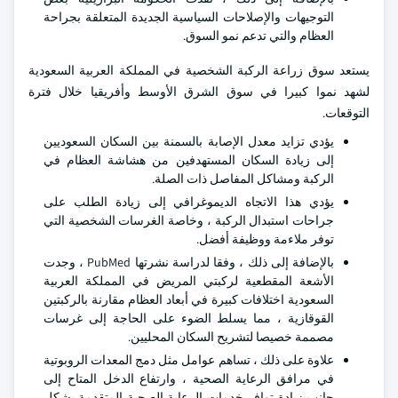
التوجيهات والإصلاحات السياسية الجديدة المتعلقة بجراحة
العظام والتي تدعم نمو السوق.
يستعد سوق زراعة الركبة الشخصية في المملكة العربية السعودية
لشهد نموا كبيرا في سوق الشرق الأوسط وأفريقيا خلال فترة
التوقعات.
يؤدي تزايد معدل الإصابة بالسمنة بين السكان السعوديين
إلى زيادة السكان المستهدفين من هشاشة العظام في
الركبة ومشاكل المفاصل ذات الصلة.
يؤدي هذا الاتجاه الديموغرافي إلى زيادة الطلب على
جراحات استبدال الركبة ، وخاصة الغرسات الشخصية التي
توفر ملاءمة ووظيفة أفضل.
بالإضافة إلى ذلك ، وفقا لدراسة نشرتها PubMed ، وجدت
الأشعة المقطعية لركبتي المريض في المملكة العربية
السعودية اختلافات كبيرة في أبعاد العظام مقارنة بالركبتين
القوقازية ، مما يسلط الضوء على الحاجة إلى غرسات
مصممة خصيصا لتشريح السكان المحليين.
علاوة على ذلك ، تساهم عوامل مثل دمج المعدات الروبوتية
في مرافق الرعاية الصحية ، وارتفاع الدخل المتاح إلى
جانب زيادة توافر خدمات الرعاية الصحية المتقدمة بشكل