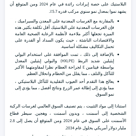
البلاستيك على حصة إيرادات رائدة في عام 2024 ومن المتوقع أن
يشهد نموا بمعدل نمو سنوي مركب قدره 5.7٪.
بالمقارنة مع الغرسات المعدنية على المعدن والسيراميك ،
فإن الغرسات المعدنية على البلاستيك أقل تكلفة بكثير. هذه
الميزة تجعلها أكثر ملاءمة لأنظمة الرعاية الصحية العامة
والاقتصادات الناشئة ، حيث يكون السداد أو القدرة على
تحمل التكاليف مشكلة أساسية.
بالإضافة إلى ذلك ، تمت الموافقة على استخدام البولي
إيثيلين شديد الربط (HXLPE) والبولي إيثيلين المعدل
بواسطة فيتامين E لجراحة العظام نظرا لمقاومتهما الأكبر
للتآكل والتلف ، مما يقلل من الحطام وانحلال العظم.
يعالج هذا التقدم أحد العيوب التقليدية للتآكل البلاستيكي ،
مما يؤدي إلى إطالة عمر الزرع ونتائج أفضل ، مما يؤدي إلى
نمو السوق.
استنادا إلى مواد التثبيت ، يتم تصنيف السوق العالمي لغرسات الركبة
الشخصية إلى أسمنت ، وبدون أسمنت ، وهجين. سيطر قطاع
الأسمنت على السوق في عام 2024 ومن المتوقع أن يصل إلى 2.8
مليار دولار أمريكي بحلول عام 2034.