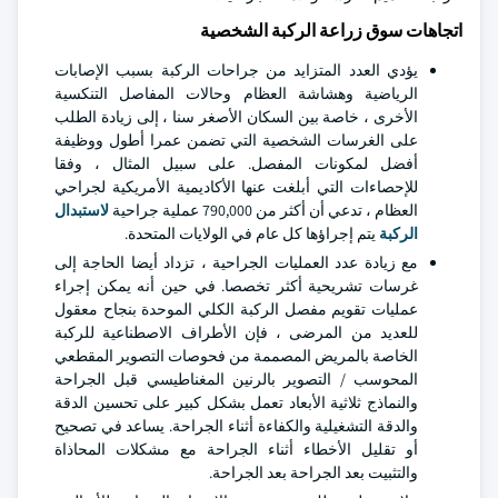
اتجاهات سوق زراعة الركبة الشخصية
يؤدي العدد المتزايد من جراحات الركبة بسبب الإصابات
الرياضية وهشاشة العظام وحالات المفاصل التنكسية
الأخرى ، خاصة بين السكان الأصغر سنا ، إلى زيادة الطلب
على الغرسات الشخصية التي تضمن عمرا أطول ووظيفة
أفضل لمكونات المفصل. على سبيل المثال ، وفقا
للإحصاءات التي أبلغت عنها الأكاديمية الأمريكية لجراحي
العظام ، تدعي أن أكثر من 790,000 عملية جراحية
لاستبدال
الركبة
يتم إجراؤها كل عام في الولايات المتحدة.
مع زيادة عدد العمليات الجراحية ، تزداد أيضا الحاجة إلى
غرسات تشريحية أكثر تخصصا. في حين أنه يمكن إجراء
عمليات تقويم مفصل الركبة الكلي الموحدة بنجاح معقول
للعديد من المرضى ، فإن الأطراف الاصطناعية للركبة
الخاصة بالمريض المصممة من فحوصات التصوير المقطعي
المحوسب / التصوير بالرنين المغناطيسي قبل الجراحة
والنماذج ثلاثية الأبعاد تعمل بشكل كبير على تحسين الدقة
والدقة التشغيلية والكفاءة أثناء الجراحة. يساعد في تصحيح
أو تقليل الأخطاء أثناء الجراحة مع مشكلات المحاذاة
والتثبيت بعد الجراحة بعد الجراحة.