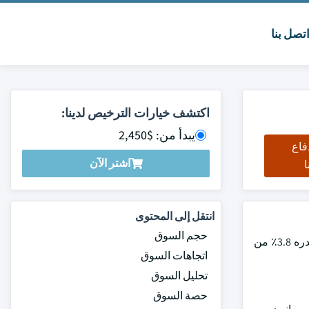
تصل بنا
اكتشف خيارات الترخيص لدينا:
يبدأ من: $2,450
فاع
اشتر الآن
ا
انتقل إلى المحتوى
حجم السوق
بلغت قيمة سوق أجهزة تقويم العظام العالمية 52.3 مليار دولار أمريكي في عام 2023 ومن المتوقع أن تظهر نموا بمعدل نمو سنوي مركب قدره 3.8٪ من
اتجاهات السوق
تحليل السوق
حصة السوق