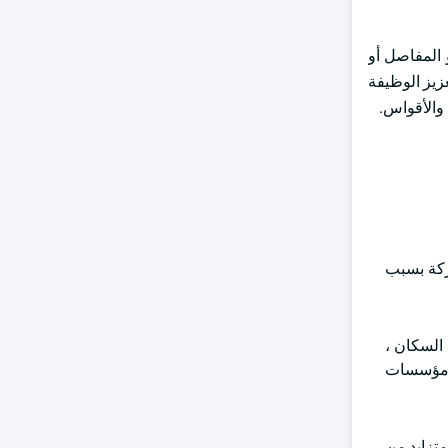
 المفاصل أو
عزيز الوظيفة
 والأقواس.
ركة بسبب
12٪ إلى 22٪. مع ارتفاع شيخوخة السكان ،
ى مؤسسات
متزايد من