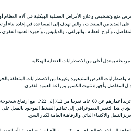
رض منع وتشخيص وعلاج الأمراض العضلية الهيكلية في آلام العظام أو
على العديد من المنتجات ، والتي تهدف إلى المساعدة في إعادة بناء أو ت
صل ، وألواح العظام ، والبراغي ، والدبابيس ، وأجهزة العمود الفقري ،
 مرتبطة بمعدل أعلى من الاضطرابات العضلية الهيكلية.
م واضطرابات القرص المتدهورة وغيرها من الاضطرابات المتعلقة بالح
تبدال المفاصل وأجهزة تثبيت الكسور وزراعة العمود الفقري.
بين عامي 2015 و 2050 ، ستتضاعف نسبة سكان العالم الذين تزيد أعمارهم عن 60 عاما تقريبا من 
. يؤدي هذا التغيير الديموغرافي إلى تفاقم الضغط الموجود بالفعل عل
ز التنقل والاكتفاء الذاتي والرفاهية العامة لكبار السن.
جة إلى الإصلاح الجراحي في كثير من الأحيان. ثبت إحصائيا أن العدد ال