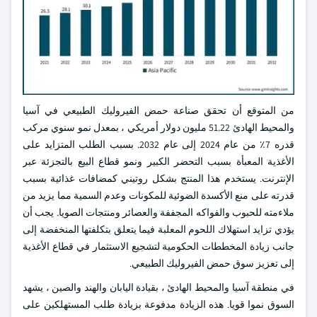
من المتوقع أن تحقق صناعة حمض الفيروليك الطبيعي في آسيا
والمحيط الهادئ 51.22 مليون دولار أمريكي ، بمعدل نمو سنوي مركب
قدره 7٪ من عام 2024 إلى عام 2032. بسبب الطلب المتزايد على
الأغذية المعبأة بسبب التحضر الكبير ونمو قطاع البيع بالتجزئة عبر
الإنترنت. يستخدم هذا المنتج بشكل روتيني كمضافات غذائية بسبب
قدرته على منع الأكسدة الضوئية للمكونات وعدم السمية مما يزيد من
ملاءمته للحبوب والفواكه المجففة والعصائر ومنتجات الصويا. يجب أن
يؤدي تزايد استهلاك اللحوم المعلبة فيما يتعلق بتكلفتها المنخفضة إلى
جانب زيادة المخططات الحكومية لتشجيع الاستثمار في قطاع الأغذية
إلى تعزيز سوق حمض الفيروليك الطبيعي.
في منطقة آسيا والمحيط الهادئ ، بقيادة اليابان والهند والصين ، يشهد
السوق نموا قويا. هذه الزيادة مدفوعة بزيادة طلب المستهلكين على