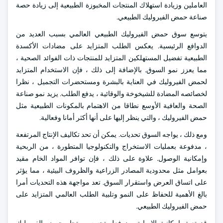
العاملين وزيادة استهلاك المنتجات المخبوزة الطبيعية إلى زيادة حصة
صناعة حمض الفيروليك الطبيعي.
يتوسع سوق حمض الفيروليك الطبيعي العالمي بسبب العديد من
الدوافع الرئيسية. يعكس الطلب المتزايد على مضادات الأكسدة
الطبيعية تفضيل المستهلكين المتزايد للمنتجات ذات الفوائد الصحية ،
مما يعزز نمو السوق. بالإضافة إلى ذلك ، فإن الاستخدام المتزايد
لحمض الفيروليك في العناية بالبشرة ومستحضرات التجميل ، نظرا
لخصائصه المضادة للشيخوخة والوقائية ، يدفع الطلب. يزيد نمو صناعة
الصحة والعافية الأوسع نطاقا من الاهتمام بالمكونات الطبيعية مثل
حمض الفيروليك ، والتي ينظر إليها على أنها أكثر أمانا وفعالية.
ومع ذلك ، يواجه السوق تحديات. يمكن أن تحد تكاليف الإنتاج المرتفعة
، مدفوعة بعمليات الاستخراج والتكنولوجيا المتطورة ، من الربحية
وإمكانية الوصول. علاوة على ذلك ، فإن توافر المواد الخام مقيد
بعوامل مثل محدودية المصادر الزراعية والظروف البيئية ، مما يؤثر
على اتساق العرض واستقرار السوق. تعد مواجهة هذه التحديات أمرا
بالغ الأهمية للحفاظ على النمو وتلبية الطلب العالمي المتزايد على
حمض الفيروليك الطبيعي.