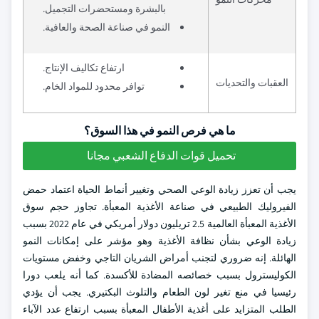
بالبشرة ومستحضرات التجميل.
النمو في صناعة الصحة والعافية.
ارتفاع تكاليف الإنتاج.
العقبات والتحديات
توافر محدود للمواد الخام.
ما هي فرص النمو في هذا السوق؟
تحميل قوات الدفاع الشعبي مجانا
يجب أن تعزز زيادة الوعي الصحي وتغيير أنماط الحياة اعتماد حمض
الفيروليك الطبيعي في صناعة الأغذية المعبأة. تجاوز حجم سوق
الأغذية المعبأة العالمية 2.5 تريليون دولار أمريكي في عام 2022 بسبب
زيادة الوعي بشأن نظافة الأغذية وهو مؤشر على إمكانات النمو
الهائلة. إنه ضروري لتجنب أمراض الشريان التاجي وخفض مستويات
الكوليسترول بسبب خصائصه المضادة للأكسدة. كما أنه يلعب دورا
رئيسيا في منع تغير لون الطعام والتلوث البكتيري. يجب أن يؤدي
الطلب المتزايد على أغذية الأطفال المعبأة بسبب ارتفاع عدد الآباء