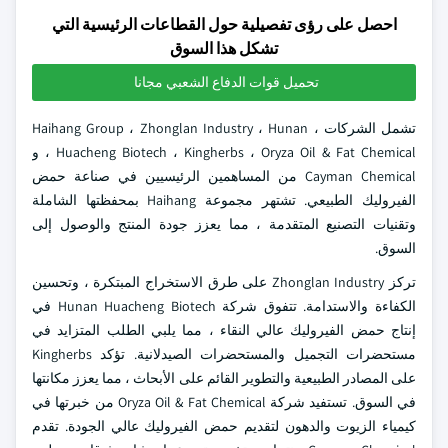
احصل على رؤى تفصيلية حول القطاعات الرئيسية التي
تشكل هذا السوق
تحميل قوات الدفاع الشعبي مجانا
تشمل الشركات ، Haihang Group ، Zhonglan Industry ، Hunan
Huacheng Biotech ، Kingherbs ، Oryza Oil & Fat Chemical ، و
Cayman Chemical من المساهمين الرئيسيين في صناعة حمض
الفيروليك الطبيعي. تشتهر مجموعة Haihang بمحفظتها الشاملة
وتقنيات التصنيع المتقدمة ، مما يعزز جودة المنتج والوصول إلى
السوق.
تركز Zhonglan Industry على طرق الاستخراج المبتكرة ، وتحسين
الكفاءة والاستدامة. تتفوق شركة Hunan Huacheng Biotech في
إنتاج حمض الفيروليك عالي النقاء ، مما يلبي الطلب المتزايد في
مستحضرات التجميل والمستحضرات الصيدلانية. تؤكد Kingherbs
على المصادر الطبيعية والتطوير القائم على الأبحاث ، مما يعزز مكانتها
في السوق. تستفيد شركة Oryza Oil & Fat Chemical من خبرتها في
كيمياء الزيوت والدهون لتقديم حمض الفيروليك عالي الجودة. تقدم