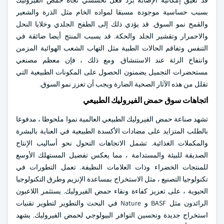
قد تعيق إمكانية الإصابة برد فعل تحسسي تجاه حمض الفيروليك
بسبب حساسية موجودة مسبقا لمواده الخام مثل الذرة والشعير
والقمح نمو السوق. قد يؤدي ذلك إلى الطفح الجلدي وخلايا النحل
والاحمرار وتقشير الجلد والحكة. قد يسبب المنتج أيضا ضائقة في
التنفس وتفاقم الحالات الطبية مثل التهاب الشعب الهوائية المزمن
وانتفاخ الرئة عند الاستنشاق. ومع ذلك ، فإن معظم مصنعي
مستحضرات التجميل يضمنون الحصول على المكونات الطبيعية التي
تقلل من هذه الآثار الصحية الضارة ويجب أن تعزز نمو السوق.
اتجاهات سوق حمض الفيروليك الطبيعي
تشهد صناعة حمض الفيروليك الطبيعي العالمية نموا ملحوظا ، مدفوعا
بالطلب المتزايد على مضادات الأكسدة الطبيعية في العناية بالبشرة
والمكملات الغذائية. تشمل الاتجاهات التحول نحو أساليب الإنتاج
الصديقة للبيئة والمستدامة ، مما يعكس تفضيل المستهلك الأوسع
للمنتجات الخضراء وذات العلامات النظيفة. تعمل التطورات في
تكنولوجيا التصنيع ، مثل الاستخراج بمساعدة الإنزيم وطرق التكنولوجيا
الحيوية ، على تعزيز كفاءة ونقاء حمض الفيروليك. يستثمر اللاعبون
الرائدون مثل BASF و Nature في البحث والتطوير لتطوير تقنيات
استخراج جديدة وتحسين التوافر البيولوجي لحمض الفيروليك. يشهد