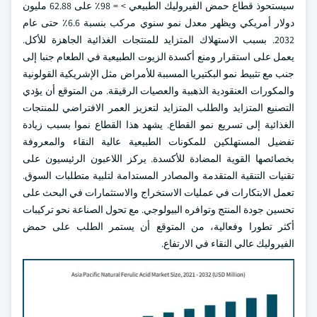
سيستحوذ قطاع حمض الفيروليك الطبيعي > = 98٪ على 62.88 مليون
دولار أمريكي ويظهر معدل نمو سنوي مركب بنسبة 6.6٪ حتى عام
2032. بسبب الاستهلاك المتزايد للمنتجات الغذائية الجاهزة للأكل.
يعمل على استقرار ومنع أكسدة الزيوت الطبيعية في الطعام جنبا إلى
جنب مع تثبيط نمو البكتيريا المسببة للأمراض مثل الإشريكية القولونية
والمكورات العنقودية الذهبية والعصيات الرقيقة. من المتوقع أن يؤدي
التصنيع المتزايد والطلب المتزايد لتعزيز العمر الافتراضي للمنتجات
الغذائية إلى تسريع نمو القطاع. يشهد هذا القطاع نموا بسبب زيادة
تفضيل المستهلكين للمكونات الطبيعية عالية النقاء والمعروفة
بخصائصها القوية المضادة للأكسدة. يركز اللاعبون الرئيسيون على
تقنيات التنقية المتقدمة والمصادر المستدامة لتلبية متطلبات السوق.
تعمل الابتكارات في عمليات الاستخراج والاستثمارات في البحث على
تحسين جودة المنتج وتوافره البيولوجي. مع تحول الصناعة نحو تركيبات
أكثر تطورا وفعالية، من المتوقع أن يستمر الطلب على حمض
الفيروليك عالي النقاء في الارتفاع.