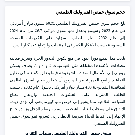
حجم سوق حمض الفيروليك الطبيعي
بلغ حجم سوق حمض الفيروليك الطبيعي 50.31 مليون دولار أمريكي
في عام 2023 وسينمو بمعدل نمو سنوي مركب 6.7٪ من عام 2024
إلى عام 2032. نظرا للطلب المتزايد على الكريمات المضادة
للشيخوخة بسبب الابتكار الكبير في المنتجات وارتفاع عدد كبار السن.
يلعب هذا المنتج دورا حيويا في منع تكوين الجذور الحرة وتعزيز فعالية
مضادات الأكسدة المختلفة مثل الفيتامينات C و E و A. يضاف بشكل
روتيني إلى الأمصال المضادة للشيخوخة فيما يتعلق بكفاءته في تقليل
التجاعيد والبقع العمرية. من المرجح أن يتجاوز حجم السوق العالمي
لمكافحة الشيخوخة 450 مليار دولار أمريكي بحلول عام 2032 ، بسبب
الطلب المتزايد على الحشوات الجلدية وازدهار قطاع
السياحة العلاجية مما يشير إلى فرص نمو كبيرة. يجب أن تؤدي زيادة
الإنفاق على منتجات العناية الشخصية بسبب ارتفاع الدخل وزيادة جناح
الإجهاد إلى أنماط الحياة سريعة الخطى إلى تسريع نمو سوق حمض
الفيروليك الطبيعي.
سوق حمض الفيروليك الطبيعي سمات التقرير