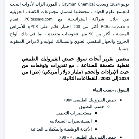
يونيو 2024: وسعت Cayman Chemical ، المورد الرائد لأدوات البحث
لمجتمع علوم الحياة ، محفظتها لتشمل مجموعات الكشف الجزيئية
من خلال شراكة استراتيجية مع PCRassays.com. تقدم
PCRassays.com أكثر من 200 اختبار قائم على qPCR للأمراض
المعدية ، أكثر من 50 منها فحوصات متعددة ، بما في ذلك ألواح
الجروح والجهاز التنفسي العلوي والمسالك البولية والأمراض المنقولة
جنسيا.
يتضمن تقرير أبحاث سوق حمض الفيروليك الطبيعي
تغطية متعمقة للصناعة ، مع تقديرات وتوقعات من
حيث الإيرادات والحجم (مليار دولار أمريكي) (طن) من
2024 إلى 2032 ، للقطاعات التالية:
السوق ، حسب
النقاء
حمض الفيروليك الطبيعي <98٪
حسب التطبيق
مستحضرات التجميل
المستحضرات الصيدلانيه
الأغذية الوظيفية والمكملات الغذائية
حمض الفيروليك الطبيعي > = 98٪