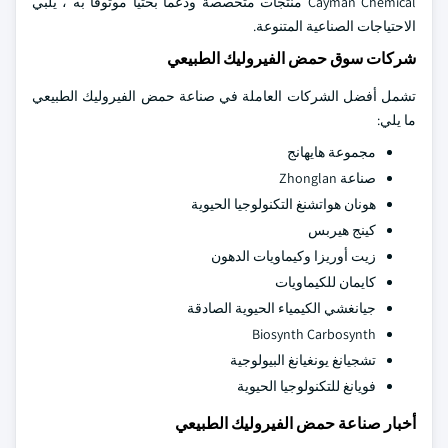
Cayman Chemical منتجات متخصصة ودعما بحثيا موثوقا به ، يلبي
الاحتياجات الصناعية المتنوعة.
شركات سوق حمض الفيروليك الطبيعي
تشمل أفضل الشركات العاملة في صناعة حمض الفيروليك الطبيعي
ما يلي:
مجموعة هايهانج
صناعة Zhonglan
هونان هواتشنغ التكنولوجيا الحيوية
كينج هيربس
زيت أوريزا وكيماويات الدهون
كايمان للكيماويات
جيانغشي الكيمياء الحيوية الصادقة
Biosynth Carbosynth
تشجيانغ يونغيانغ البيولوجية
فويانغ للتكنولوجيا الحيوية
أخبار صناعة حمض الفيروليك الطبيعي