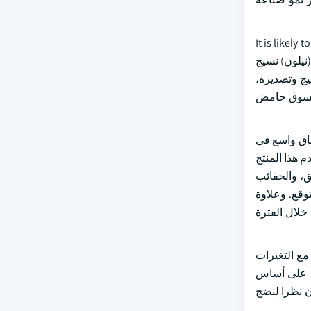
م والقيمة. It is likely to attain a CAGR of more
ن. (نيلون) نسيج
يج وتصديره،
ة لسوق حامض
طاق واسع في
 هذا المنتج
ق، والحقائب
وقع. وعلاوة
خلال الفترة
 نمو صناعة السيارات مع التغيرات
مة على أساس
ن نظرا لنضج