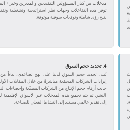
مدخلات من كبار المسؤولين التنفيذيين والمديرين وخبراء ال
ن
توفر هذه التفاعلات وجهات نظر استراتيجية وتشغيلية وتقني
ة
يتيح رؤى شاملة وتوقعات سوقية موثوقة.
ظ
ى
4. تحديد حجم السوق
ث
يُبنى تحديد حجم السوق لدينا على نهج تصاعدي، بدءاً من 
كل
إيرادات الشركات المجمّعة مباشرةً من خلال المقابلات الأولي
ن
جانب أرقام حجم الإنتاج من الشركات المصنّعة وإحصاءات التث
ت
النشر. ثم يتم تجميع هذه المدخلات عبر الأسواق الإقليمية 
.
إلى تقدير عالمي مستند إلى النشاط الفعلي للصناعة.
،
ن