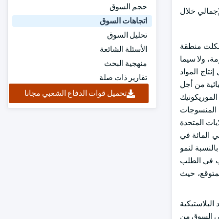
حجم السوق
ي المائة من الناتج المحلي الإجمالي خلال
اتجاهات السوق
تحليل السوق
م The plastics industry is likely to grow at a CAGR close to 7% during the predict timeframe. وشكلت منطقة
الأسئلة الشائعة
ن زيادة شعبية السلع المحزمة، ولا سيما
منهجية البحث
نتاج المواد
تقارير ذات صلة
حيائية من أجل
تحميل قوات الدفاع الشعبي مجانا
الموريكونيك
ة المنسوجات
تريليون دولار من دولارات الولايات المتحدة
ما يشكل ما يقرب من 2 في المائة من الناتج المحلي الإجمالي العالمي. وسوق المنسوجات مهيأة للنمو في أكثر من 4 في المائة في
النسبة لنمو
ب في الطلب
متوقع، حيث
البلاستيكية
 في السوق من