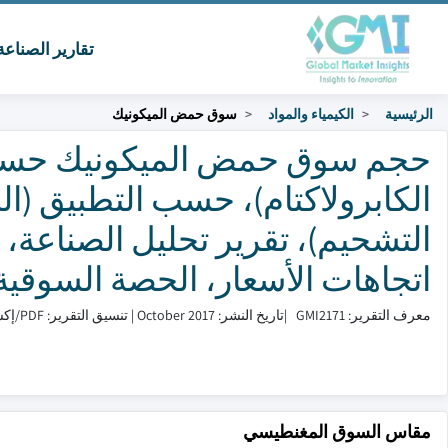
تقارير الصناع
الرئيسية
الكيمياء والمواد
سوق حمض الميكونيك
حجم سوق حمض الميكونيك حسب 
الكابرولاكتام)، حسب التطبيق (ا
التشحيم)، تقرير تحليل الصناعة، ا
اتجاهات الأسعار، الحصة السوقية التنا
معرف التقرير: GMI2171
|
تاريخ النشر: October 2017
|
تنسيق التقرير: PDF/إكسل/لوحة التحكم/منصة
مقاس السوق المغنطيسي