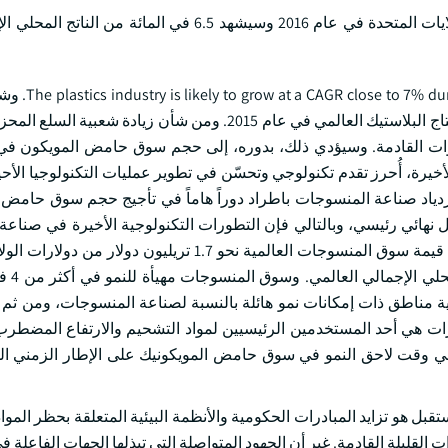
وكان حجم سوق مونكسيد أكثر من 37 مليون دولار من دولارات الولايات المتحدة في عام 2016 وسيشهد 6.5 ف
الصناعة البلاستيكية مستعمل نهائي مه
آسيا والمحيط الهادئ، التي تقودها الصين، أكثر من 40 في المائة من إنتاج البلاستيك العالمي في عام 2015. ومن شأ
نوات القادمة. وسيؤدي ذلك، بدوره، إلى حجم سوق حامض المويكون في إ
في الآونة الأخيرة، أُحرز تقدم تكنولوجي وتحسّن في تطوير عمليات التكنولوجيا الأ
دياد صناعة المنسوجات باطراد دوراً هاماً في تأجيج حجم سوق حامض 
نهائي رئيسي، وبالتالي فإن التطورات التكنولوجية الأخيرة في صناع
ستؤثر تأثيرا إيجابيا على طلب المنتجات في السنوات القادمة. وبلغت قيمة سوق المنسوجات العالمية نحو 1.7 
في عام 2015، وهو 
نية مناطق ذات إمكانات نمو هائلة بالنسبة لصناعة المنسوجات، ومن ثم ب
ات هي أحد المستخدمين الرئيسيين لمواد التشحيم والارتفاع المضطر
 وقت لاحق النمو في سوق حامض المويكونيك على الإطار الزمني ال
 هو تزايد المبادرات الحكومية والأنظمة البيئية المتعلقة بحظر المواد 
القليلة القادمة. غير أن الجهود المتواصلة التي تبذلها الجهات الفاعلة