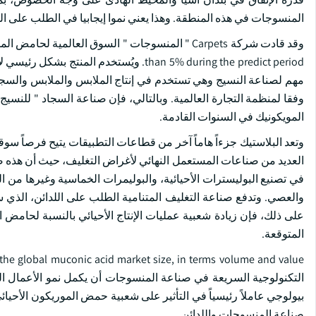
المنسوجات في هذه المنطقة. وهذا يعني نموا إيجابيا في الطلب على ال
than 5% during the predict period. ويُست
مهم لصناعة النسيج وهي تستخدم في إنتاج الملابس والملابس والسجاد
وفقا لمنظمة التجارة العالمية. وبالتالي، فإن صناعة السجاد " لل
المويكونيك في السنوات القادمة.
وتعد البلاستيك جزءاً هاماً آخر من قطاعات التطبيقات يتيح فرصاً سو
العديد من صناعات المستعمل النهائي لأغراض التغليف، حيث أن هذه صن
في تصنيع البوليسترات الأحيائية، والبوليمرات الخماسية وغيرها من ا
والعصي. وتدفع صناعة التغليف المتنامية الطلب على اللدائن، الذي 
على ذلك، فإن زيادة شعبية عمليات الإنتاج الأحيائي بالنسبة لحامض 
المتوقعة.
التكنولوجية السريعة في صناعة المنسوجات أن يكمل نمو الأعمال ال
بيولوجي عاملاً رئيسياً في التأثير على شعبية حمض الموريكون الأحي
صناعة المنسوجات واللدائن.