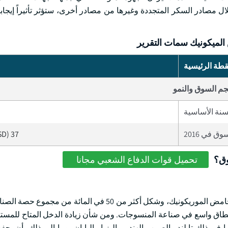
ل مصادر السكر المتجددة وغيرها من مصادر أخرى، ستؤثر تأثيراً إيجاب
ميكونيك سمات التقرير
قطة الرئيسية
م السوق والنمو
سنة الأساسية
ق في 2016
37 Million (USD)
وق؟
تحميل قوات الدفاع الشعبي مجانا
وفي عام 2016، احتل حمض الأديبيك شريحة كبيرة من إجمالي سوق حامض الموريكونيك، وشكل أكثر من 50 في 
نطاق واسع في صناعة المنسوجات. ومن شأن زيادة الدخل المتاح للمسته
ي ذلك تايلند والصين والهند وماليزيا واليابان، وما إلى ذلك، أن يحف