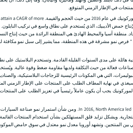
منتجات في الإطار الزمني المتوقع.
وقد قادت شركة Carpets " المنسوجات " السوق العالمية لحامض الموركونيك في عام 2016 من حيث الحج
خدم المنتج بشكل رئيسي لإنتاج حمض الأديبيك، الذي يُستخدم على نطاق واسع في تركيب النايلو
. منطقة آسيا والمحيط الهادئ هي المنطقة الرائدة من حيث إنتاج النس
نسيج " فرص نمو مشرقة في هذه المنطقة، مما يشير إلى سبل نمو مكافئ
قية هائلة على مدى السنوات القليلة القادمة. وتستخدم البلاستيك على ن
اعات فعالة من حيث التكلفة ولديها مقاومة ضغط وقوة عالية. ويُستخدم
لبوليمرات، التي هي المكونات الرئيسية للزجاجات البلاستيكية، والصنادي
سيغذي في نهاية المطاف الطلب على المنتجات على الإطار الزمني المت
الموركونيك يجب أن يكون عاملاً رئيسياً في تعزيز الطلب على المنتجات 
In 2016, North America led the global muconic acid market size, in terms volume and value. ومن شأن استمرار
تجارية. ويشكل تزايد قلق المستهلكين بشأن استخدام المنتجات القائ
ائي بين المنتجين. وتشهد أوروبا معدل نمو معتدل في سوق حامض الموكو