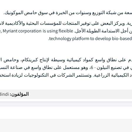
اسعة من شبكة التوزيع وسنوات من الخبرة في سوق حامض الموكونيك.
ية. ويركز البعض على توفير المنتجات للمؤسسات البحثية والأكاديمية لا
الدراسات العملية، بينما يركز بعضها على تحسين خصائص المنتجات من أجل الاستدامة الطويلة الأجل. is using flexible
technology platform to develop bio-based p
لى نطاق واسع كمواد كيميائية وسيطة لإنتاج كبريتكام، وحامض الأ
سليفة للألياف والمنسوجات واللدائن. وحامض الأديبيك عنصر أساسي في تصنيع النيلون - 6، وهو مستعمل على نطاق واس
لمواد الكيميائية الزراعية. وتستثمر الشركات في التكنولوجيات لزيادة استخ
المؤلفون:
indi ,