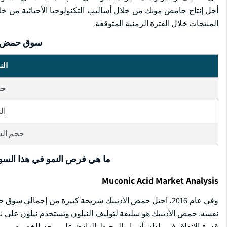
أجل إنتاج حامض مونك من خلال أساليب التكنولوجيا الأحيائية من خلا
المنتجات خلال الفترة الزمنية المتوقعة.
سوق حمض ال
الن
حج
ال
حجم السو
ما هي فرص النمو في هذا الس
Muconic Acid Market Analysis
نفسه. حمض الأديبيك هو سليفة لتوليف النيلون وتستخدم نيلون على 
قدرة الإنفاق في بلدان آسيا والمحيط الهادئ على وجه الخصوص، بما ف