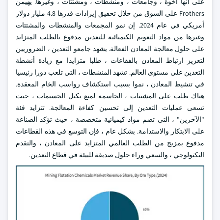
على أنها أخوة ، وجامعات ، ومنشطات ، ومشتتات ، وغيرها. يهيمن
Frothers على السوق من خلال تحقيق إيرادات قدرها 4.8 مليار دولار
أمريكي في عام 2024. إن نمو المجمعات والمنشطات والمشتتات
وغيرها من مواد التعويم الكيميائية للتعدين مدفوع بالطلب المتزايد
على حلول معالجة المعادن الفعالة. يشهد جامعو التعدين ، الضروريين
لتعزيز ارتباط المعادن بالفقاعات ، طلبا متزايدا مع زيادة أنشطة
التعدين على مستوى العالم. تشهد المنشطات ، التي تلعب دورا رئيسيا
في تنشيط المعادن ، نموا بسبب استكشاف رواسب الخام المعقدة.
هناك طلب على المشتتات ، الحاسمة لمنع تكتل الجسيمات ، حيث
تسعى عمليات التعدين إلى تحسين كفاءة المعالجة. تتزايد فئة
"الآخرين" ، التي تضم مواد كيميائية متخصصة ، حيث تؤكد الصناعة
على الابتكار والاستدامة. بشكل عام ، فإن التوسع في هذه القطاعات
مدفوع بمزيج من الطلب العالمي المتزايد على المعادن ، والتقدم
التكنولوجي ، والسعي وراء حلول صديقة للبيئة في قطاع التعدين.