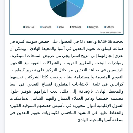
نجحت BASF SE و Clariant في الحصول على حصص سوقية كبيرة في
صناعة كيماويات تعويم التعدين في آسيا والمحيط الهادئ ، ويمكن أن
تعزى إنجازاتهما إلى مزيج استراتيجي من عروض المنتجات المبتكرة ،
ومبادرات البحث والتطوير القوية ، والشراكات القوية مع اللاعبين
الرئيسيين في صناعة التعدين. من خلال التركيز على تطوير كيماويات
التعويم المتقدمة والمستدامة بيئيا ، وضعت كلتا الشركتين نفسيهما
كرائدين في تلبية الاحتياجات المتطورة لقطاع التعدين في آسيا
والمحيط الهادئ. بالإضافة إلى ذلك، لعب التزامهم بتوفير حلول
مصممة خصيصا ودعم العملاء الممتاز والفهم الشامل لديناميكيات
السوق الإقليمية أدوارا محورية في تأسيس حصصهم السوقية الكبيرة
والحفاظ عليها في المشهد التنافسي لكيماويات تعويم التعدين في
منطقة آسيا والمحيط الهادئ.