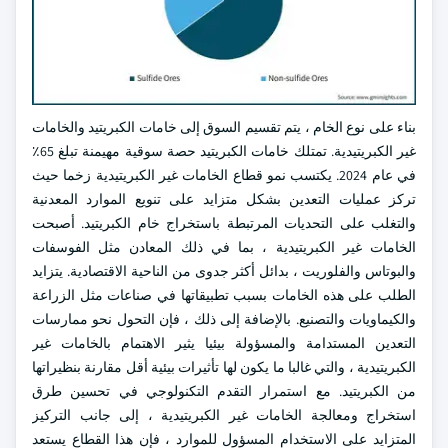
بناء على نوع الخام ، يتم تقسيم السوق إلى خامات الكبريتيد والخامات
غير الكبريتيدية. تمتلك خامات الكبريتيد حصة سوقية مهيمنة تبلغ 65٪
في عام 2024. يكتسب نمو قطاع الخامات غير الكبريتيدية زخما حيث
تركز عمليات التعدين بشكل متزايد على تنويع الموارد المعدنية
والتغلب على التحديات المرتبطة باستخراج خام الكبريتيد. أصبحت
الخامات غير الكبريتيدية ، بما في ذلك المعادن مثل الفوسفات
والبوتاس والفلوريت ، بدائل أكثر جدوى من الناحية الاقتصادية. يتزايد
الطلب على هذه الخامات بسبب تطبيقاتها في صناعات مثل الزراعة
والكيماويات والتصنيع. بالإضافة إلى ذلك ، فإن التحول نحو ممارسات
التعدين المستدامة والمسؤولة بيئيا يثير الاهتمام بالخامات غير
الكبريتيدية ، والتي غالبا ما يكون لها تأثيرات بيئية أقل مقارنة بنظيراتها
من الكبريتيد. مع استمرار التقدم التكنولوجي في تحسين طرق
استخراج ومعالجة الخامات غير الكبريتيدية ، إلى جانب التركيز
المتزايد على الاستخدام المسؤول للموارد ، فإن هذا القطاع يستعد