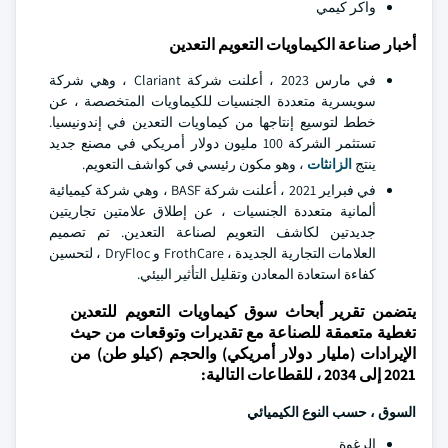
واكر كيمي
أخبار صناعة الكيماويات التعويم التعدين
في مارس 2023 ، أعلنت شركة Clariant ، وهي شركة
سويسرية متعددة الجنسيات للكيماويات المتخصصة ، عن
خطط لتوسيع إنتاجها من كيماويات التعدين في إندونيسيا.
تستثمر الشركة 100 مليون دولار أمريكي في مصنع جديد
ينتج
الزانثات
، وهو مكون رئيسي في كواشف التعويم.
في فبراير 2021 ، أعلنت شركة BASF ، وهي شركة كيميائية
ألمانية متعددة الجنسيات ، عن إطلاق علامتين تجاريتين
جديدتين لكاشف التعويم لصناعة التعدين. تم تصميم
العلامات التجارية الجديدة ، FrothCare و DryFloc ، لتحسين
كفاءة استعادة المعادن وتقليل التأثير البيئي.
يتضمن تقرير أبحاث سوق كيماويات التعويم للتعدين
تغطية متعمقة للصناعة مع تقديرات وتوقعات من حيث
الإيرادات (مليار دولار أمريكي) والحجم (كيلو طن) من
2021 إلى 2034 ، للقطاعات التالية:
السوق ، حسب النوع الكيميائي
الرغوة