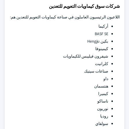
شركات سوق كيماويات التعويم للتعدين
اللاعبون الرئيسيون العاملون في صناعة كيماويات التعويم للتعدين هم:
أركيما
BASF SE
بكين Hengju
كيمينوفا
شيفرون فيليبس للكيماويات
كلرانيت
صناعات سيتيك
داو
هنتسمان
كيميرا
ناساكو
نوريون
روديا
سولفاي