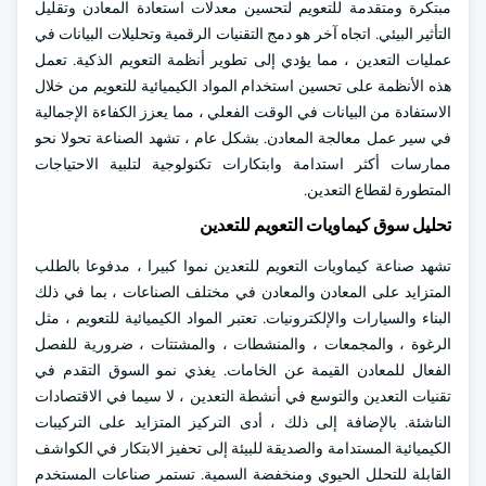
مبتكرة ومتقدمة للتعويم لتحسين معدلات استعادة المعادن وتقليل
التأثير البيئي. اتجاه آخر هو دمج التقنيات الرقمية وتحليلات البيانات في
عمليات التعدين ، مما يؤدي إلى تطوير أنظمة التعويم الذكية. تعمل
هذه الأنظمة على تحسين استخدام المواد الكيميائية للتعويم من خلال
الاستفادة من البيانات في الوقت الفعلي ، مما يعزز الكفاءة الإجمالية
في سير عمل معالجة المعادن. بشكل عام ، تشهد الصناعة تحولا نحو
ممارسات أكثر استدامة وابتكارات تكنولوجية لتلبية الاحتياجات
المتطورة لقطاع التعدين.
تحليل سوق كيماويات التعويم للتعدين
تشهد صناعة كيماويات التعويم للتعدين نموا كبيرا ، مدفوعا بالطلب
المتزايد على المعادن والمعادن في مختلف الصناعات ، بما في ذلك
البناء والسيارات والإلكترونيات. تعتبر المواد الكيميائية للتعويم ، مثل
الرغوة ، والمجمعات ، والمنشطات ، والمشتتات ، ضرورية للفصل
الفعال للمعادن القيمة عن الخامات. يغذي نمو السوق التقدم في
تقنيات التعدين والتوسع في أنشطة التعدين ، لا سيما في الاقتصادات
الناشئة. بالإضافة إلى ذلك ، أدى التركيز المتزايد على التركيبات
الكيميائية المستدامة والصديقة للبيئة إلى تحفيز الابتكار في الكواشف
القابلة للتحلل الحيوي ومنخفضة السمية. تستمر صناعات المستخدم