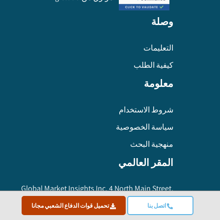
وصلة
التعليمات
كيفية الطلب
معلومة
شروط الاستخدام
سياسة الخصوصية
منهجية البحث
المقر العالمي
Global Market Insights Inc. 4 North Main Street,
Selbyville, Delaware 19975 USA
اتصل بنا
تحميل قوات الدفاع الشعبي مجانا
Toll free :
+1-888-689-0688