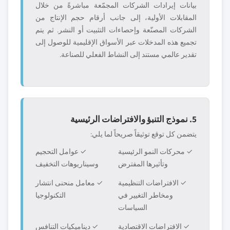
بيانات إيرادات الشركات المجمّعة مباشرةً من خلال
المقابلات الأولية، إلى جانب أرقام حجم الإنتاج من
الشركات المصنّعة وإحصاءات التثبيت أو النشر. ثم يتم
تجميع هذه المدخلات عبر الأسواق الإقليمية للوصول إلى
تقدير عالمي مستند إلى النشاط الفعلي للصناعة.
5. نموذج التنبؤ والافتراضات الرئيسية
يتضمن كل توقع توثيقاً صريحاً لما يلي:
✓ محركات النمو الرئيسية
✓ عوامل التحجيم
وتأثيرها المفترض
وسيناريوهات التخفيف
✓ الافتراضات التنظيمية
✓ معامل منحنى انتشار
ومخاطر التغيير في
التكنولوجيا
السياسات
✓ الافتراضات الاقتصادية
✓ ديناميكيات التنافس