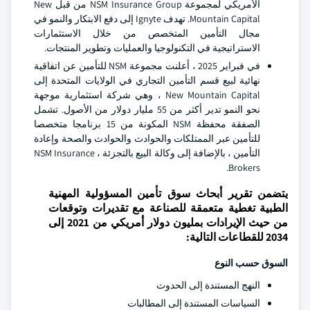
الأمريكي لمجموعة NSM Insurance Group من قبل New
Mountain Capital. تهدف Ignyte إلى دفع الابتكار والنمو في
مجال التأمين المتخصص من خلال الاستثمارات
الاستراتيجية في التكنولوجيا والعمليات وتطوير المنتجات.
في فبراير 2025 ، أعلنت مجموعة NSM للتأمين عن اتفاقية
نهائية لبيع قسم التأمين التجاري في الولايات المتحدة إلى
New Mountain Capital ، وهي شركة استثمارية موجهة
نحو النمو تدير أكثر من 55 مليار دولار من الأصول. تشمل
الصفقة محفظة NSM المكونة من 15 برنامجا متخصصا
للتأمين عبر الممتلكات والحوادث والحوادث والصحة وإعادة
التأمين ، بالإضافة إلى وكالة البيع بالتجزئة ، NSM Insurance
Brokers.
يتضمن تقرير أبحاث سوق تأمين المسؤولية المهنية
الطبية تغطية متعمقة للصناعة مع تقديرات وتوقعات
من حيث الإيرادات بمليون دولار أمريكي من 2021 إلى
2034 للقطاعات التالية:
السوق حسب النوع
النهج المستندة إلى الحدوث
السياسات المستندة إلى المطالبات