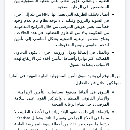
الطبية ، وبالتالي تعزيز الطلب على تغطية المسؤولية بين
المتخصصين في الرعاية الصحية.
أيضا ، تختلف الطريقة التي يعمل بها MPLI من بلد إلى آخر ،
في السويد والنرويج وفنلندا ، لا يوجد نظام عام لعدم وجود
خطأ مما يعني تعويض المرضى من خلال البرامج المدعومة
من الحكومة بدلا من الدعاوى القضائية. في هذه الحالات ،
يحتاج مقدمو الرعاية الصحية بشكل أساسي إلى تأمين
للدعم القانوني وليس المدفوعات.
وبالمثل في إيطاليا ودول أوروبية أخرى ، تكون الدعاوى
القضائية أكثر تواترا وأقساط التأمين آخذة في الارتفاع. لهذه
الأسباب ، يتصاعد السوق.
من المتوقع أن يشهد سوق تأمين المسؤولية الطبية المهنية في ألمانيا
نموا كبيرا خلال فترة التحليل.
السوق في ألمانيا مدفوع بسياسات التأمين الإلزامية ،
والإطار القانوني المنظم ، والتركيز القوي على سلامة
المرضى داخل نظام الرعاية الصحية.
بالإضافة إلى ذلك ، تشهد البلاد زيادة في الأخطاء الطبية ، لا
سيما في العلاج الجراحي وتقييم النتائج. وفقا ل Statista ،
يرتبط ما يقرب من 31٪ من أخطاء سوء الممارسة الطبية