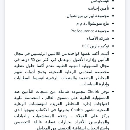
هيسكوكس
تأمين إجنايت
مجموعة ليبرتي ميوتشوال
ماج ميوتشوال ذ م م
مجموعة ProAssurance
شركة الأطباء
توكيو مارين HCC
أثبتت أكسا نفسها كواحدة من اللاعبين الرئيسيين في مجال
التأمين وإدارة الأصول ، وتعمل في أكثر من 50 دولة. في
مجال المسؤولية المهنية الطبية، تقدم أكسا حلول تغطية
مخصصة لمقدمي الرعاية الصحية، ودمج أدوات تقييم
المخاطر المتقدمة والمنصات الرقمية لتبسيط المطالبات
وإدارة السياسات.
توفر Chubb مجموعة شاملة من منتجات التأمين ضد
المسؤولية الطبية على مستوى العالم ، المصممة لتلبية
احتياجات إدارة المخاطر الفريدة لمؤسسات الرعاية
الصحية. تشتهر Chubb بخبرتها في الاكتتاب ونهجها الذي
يركز على العملاء ، وتدعم المستشفيات والعيادات
والممارسين الأفراد بخيارات تغطية قابلة للتخصيص
واستراتيجيات استباقية للتخفيف من المخاطر.