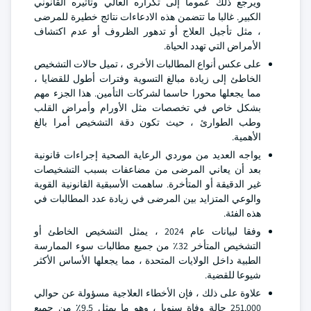
ويرجع ذلك عموما إلى تكراره العالي وتأثيره القانوني
الكبير. غالبا ما تتضمن هذه الادعاءات نتائج خطيرة للمرضى
، مثل تأجيل العلاج أو تدهور الظروف أو عدم اكتشاف
الأمراض التي تهدد الحياة.
على عكس أنواع المطالبات الأخرى ، تميل حالات التشخيص
الخاطئ إلى زيادة مبالغ التسوية وفترات أطول للقضايا ،
مما يجعلها محورا حاسما لشركات التأمين. هذا الجزء مهم
بشكل خاص في تخصصات مثل الأورام وأمراض القلب
وطب الطوارئ ، حيث تكون دقة التشخيص أمرا بالغ
الأهمية.
يواجه العديد من موردي الرعاية الصحية إجراءات قانونية
بعد أن يعاني المرضى من مضاعفات بسبب التشخيصات
غير الدقيقة أو المتأخرة. ساهمت الأسبقية القانونية القوية
والوعي المتزايد بين المرضى في زيادة عدد المطالبات في
هذه الفئة.
وفقا لبيانات عام 2024 ، يمثل التشخيص الخاطئ أو
التشخيص المتأخر 32٪ من جميع مطالبات سوء الممارسة
الطبية داخل الولايات المتحدة ، مما يجعلها الأساس الأكثر
شيوعا للقضية.
علاوة على ذلك ، فإن الأخطاء العلاجية مسؤولة عن حوالي
251,000 حالة وفاة سنويا ، وهو ما يمثل 9.5٪ من جميع