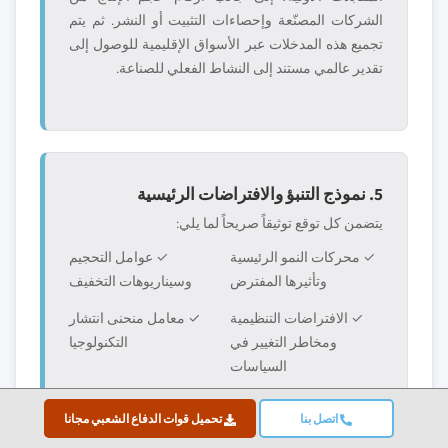
الشركات المصنّعة وإحصاءات التثبيت أو النشر. ثم يتم
تجميع هذه المدخلات عبر الأسواق الإقليمية للوصول إلى
تقدير عالمي مستند إلى النشاط الفعلي للصناعة.
5. نموذج التنبؤ والافتراضات الرئيسية
يتضمن كل توقع توثيقاً صريحاً لما يلي:
✓ محركات النمو الرئيسية
✓ عوامل التحجيم
وتأثيرها المفترض
وسيناريوهات التخفيف
✓ الافتراضات التنظيمية
✓ معامل منحنى انتشار
ومخاطر التغيير في
التكنولوجيا
السياسات
✓ الافتراضات الاقتصادية
✓ ديناميكيات التنافس
اتصل بنا
تحميل قوات الدفاع الشعبي مجانا
الكلية (نمو الناتج المحلي
وتوقعات دخول/خروج