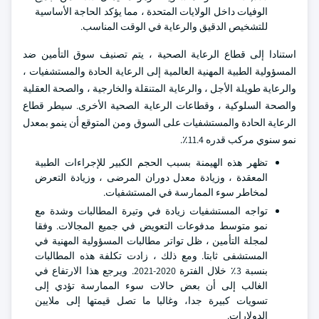
الوفيات داخل الولايات المتحدة ، مما يؤكد الحاجة الأساسية
للتشخيص الدقيق والرعاية في الوقت المناسب.
استنادا إلى قطاع الرعاية الصحية ، يتم تصنيف سوق التأمين ضد
المسؤولية الطبية المهنية العالمية إلى الرعاية الحادة والمستشفيات ،
والرعاية طويلة الأجل ، والرعاية المتنقلة والخارجية ، والصحة العقلية
والصحة السلوكية ، وقطاعات الرعاية الصحية الأخرى. سيطر قطاع
الرعاية الحادة والمستشفيات على السوق ومن المتوقع أن ينمو بمعدل
نمو سنوي مركب قدره 11.4٪.
تظهر هذه الهيمنة بسبب الحجم الكبير للإجراءات الطبية
المعقدة ، وزيادة معدل دوران المرضى ، وزيادة التعرض
لمخاطر سوء الممارسة في المستشفيات.
تواجه المستشفيات زيادة في وتيرة المطالبات وشدة مع
نمو متوسط مدفوعات التعويض في جميع المجالات. وفقا
لمجلة التأمين ، ظل تواتر مطالبات المسؤولية المهنية في
المستشفى ثابتا. ومع ذلك ، زادت تكلفة هذه المطالبات
بنسبة 3٪ خلال الفترة 2020-2021. ويرجع هذا الارتفاع في
الغالب إلى أن بعض حالات سوء الممارسة تؤدي إلى
تسويات كبيرة جدا، وغالبا ما تصل قيمتها إلى ملايين
الدولارات.