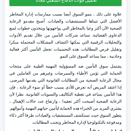
تحميل قوات الدفاع الشعبي مجانا
علاوة على ذلك ، ينمو السوق أيضا بسبب ممارسات إدارة المخاطر
الأفضل التي تتبناها المستشفيات والعيادات. أصبح مقدمو الرعاية
الصحية الآن أكثر وعيا بالمخاطر التي يواجهونها ويتخذون خطوات لمنع
الدعاوى القضائية. تساعد شركات التأمين من خلال تقديم الأدوات
والتحليلات الرقمية التي يمكنها اكتشاف المشكلات المحتملة مبكرا
وتقليل فرص المطالبات. هذه التحسينات تجعل التأمين أكثر فعالية
وجاذبية ، مما يساعد السوق على النمو.
يشتمل سوق التأمين ضد المسؤولية المهنية الطبية على منتجات
الحماية التي تؤمن الأطباء والممرضات وغيرهم من العاملين في
مجال الرعاية الصحية من المطالبات القانونية التي يقدمها المرضى.
إذا اعتقد المريض أنه تعرض للأذى بسبب خطأ أو سوء الرعاية ، فإن
هذا التأمين يساعد في تغطية التكاليف والتسويات القانونية. نظرا لأن
الرعاية الصحية أصبحت أكثر تعقيدا ، وارتفاع عدد حالات الإهمال ،
يشتري المزيد من الخبراء هذه الحماية لتأمين حياتهم المهنية وأموالهم.
يتطور السوق حيث تستكشف المستشفيات والعيادات طرقا أكثر ذكاء
ومدفوعة بالتكنولوجيا لإدارة المخاطر وتجنب المطالبات.