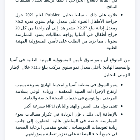
في ألمانيا بالعلاج الجراحي ، بينما يرتبط 22.6٪ بتقييمات
النتائج.
علاوة على ذلك ، سلط تحليل PubMed لعام 2021 حول
جراحة الأطفال الضوء على معدل اتهام سنوي قدره 5.2٪
ومعدل إدانة يبلغ 2.27٪. يشير هذا إلى أن واحدا من كل 20
جراح أطفال في ألمانيا يواجه مطالبات بسوء الممارسة
سنويا ، مما يزيد من الطلب على تأمين المسؤولية المهنية
الطبية.
من المتوقع أن ينمو سوق تأمين المسؤولية المهنية الطبية في آسيا
والمحيط الهادئ بأعلى معدل نمو سنوي مركب يبلغ 11.5٪ خلال الإطار
الزمني للتحليل.
ينمو السوق في منطقة آسيا والمحيط الهادئ بسرعة بسبب
ارتفاع الإجراءات الطبية المعقدة ، وزيادة الوعي بسلامة
المرضى ، والتوسع في خدمات الصحة الخاصة والعامة.
تتبنى دول مثل الصين والهند واليابان MPLI بسرعة أكبر.
بالإضافة إلى ذلك ، فإن الزيادة في تكرار مطالبات سوء
الممارسة خاصة في المناطق عالية الخطورة إلى جانب
زيادة تعويضات التعويضات ، تشجع مقدمي الرعاية الصحية
في جميع أنحاء المنطقة على تعزيز تغطية مسؤوليتهم.