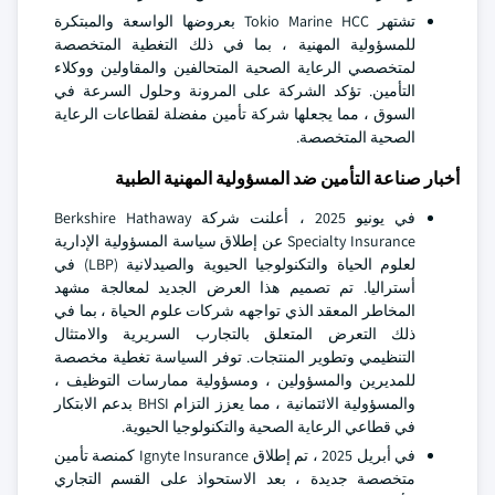
تشتهر Tokio Marine HCC بعروضها الواسعة والمبتكرة
للمسؤولية المهنية ، بما في ذلك التغطية المتخصصة
لمتخصصي الرعاية الصحية المتحالفين والمقاولين ووكلاء
التأمين. تؤكد الشركة على المرونة وحلول السرعة في
السوق ، مما يجعلها شركة تأمين مفضلة لقطاعات الرعاية
الصحية المتخصصة.
أخبار صناعة التأمين ضد المسؤولية المهنية الطبية
في يونيو 2025 ، أعلنت شركة Berkshire Hathaway
Specialty Insurance عن إطلاق سياسة المسؤولية الإدارية
لعلوم الحياة والتكنولوجيا الحيوية والصيدلانية (LBP) في
أستراليا. تم تصميم هذا العرض الجديد لمعالجة مشهد
المخاطر المعقد الذي تواجهه شركات علوم الحياة ، بما في
ذلك التعرض المتعلق بالتجارب السريرية والامتثال
التنظيمي وتطوير المنتجات. توفر السياسة تغطية مخصصة
للمديرين والمسؤولين ، ومسؤولية ممارسات التوظيف ،
والمسؤولية الائتمانية ، مما يعزز التزام BHSI بدعم الابتكار
في قطاعي الرعاية الصحية والتكنولوجيا الحيوية.
في أبريل 2025 ، تم إطلاق Ignyte Insurance كمنصة تأمين
متخصصة جديدة ، بعد الاستحواذ على القسم التجاري