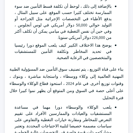
بالإضافة إلى ذلك ، لوحظ أن تكلفة قسط التأمين ضد سوء
الممارسة تختلف كثيرا حسب الموقع. على سبيل المثال ،
يدفع الأطباء في التخصصات الإجرائية مثل الجراحة أو
التوليد حوالي 50,000 دولار أمريكي في لوس أنجلوس ،
وفي حين أن نفس التغطية في ميامي يمكن أن تكلف أكثر
من 226,000 دولار أمريكي سنويا.
يوضح هذا الاختلاف الكبير كيف يلعب الموقع دورا رئيسيا
في تحديد المخاطر وتكلفة التأمين للمستشفيات
والمتخصصين في الرعاية الصحية.
بناء على قناة التوزيع ، يتم تصنيف سوق التأمين ضد المسؤولية الطبية
المهنية العالمية إلى وكلاء ووسطاء ، واستجابة مباشرة ، وبنوك ،
وقنوات توزيع أخرى. في عام 2024 ، استحوذ قطاع الوكلاء والوسطاء
على أعلى حصة في السوق ومن المتوقع أن يظهر نموا كبيرا خلال
فترة التحليل.
يلعب الوكلاء والوسطاء دورا مهما في مساعدة
المستشفيات والعيادات والممارسين الأفراد على تقييم
التعرض للمخاطر ومقارنة خيارات التغطية والتفاوض على
سياسات مصممة خصيصا لتلبية الاحتياجات المحددة. وتعتبر
مشاركتهم ذات قيمة خاصة في التخصصات عالية الخطورة