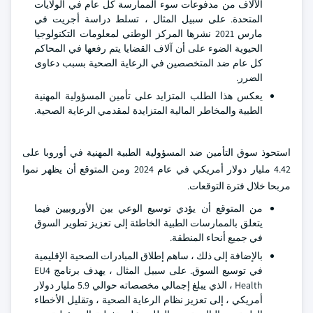
الآلاف من مدفوعات سوء الممارسة كل عام في الولايات
المتحدة. على سبيل المثال ، تسلط دراسة أجريت في
مارس 2021 نشرها المركز الوطني لمعلومات التكنولوجيا
الحيوية الضوء على أن آلاف القضايا يتم رفعها في المحاكم
كل عام ضد المتخصصين في الرعاية الصحية بسبب دعاوى
الضرر.
يعكس هذا الطلب المتزايد على تأمين المسؤولية المهنية
الطبية والمخاطر المالية المتزايدة لمقدمي الرعاية الصحية.
استحوذ سوق التأمين ضد المسؤولية الطبية المهنية في أوروبا على
4.42 مليار دولار أمريكي في عام 2024 ومن المتوقع أن يظهر نموا
مربحا خلال فترة التوقعات.
من المتوقع أن يؤدي توسيع الوعي بين الأوروبيين فيما
يتعلق بالممارسات الطبية الخاطئة إلى تعزيز تطوير السوق
في جميع أنحاء المنطقة.
بالإضافة إلى ذلك ، ساهم إطلاق المبادرات الصحية الإقليمية
في توسيع السوق. على سبيل المثال ، يهدف برنامج EU4
Health ، الذي يبلغ إجمالي مخصصاته حوالي 5.9 مليار دولار
أمريكي ، إلى تعزيز نظام الرعاية الصحية ، وتقليل الأخطاء