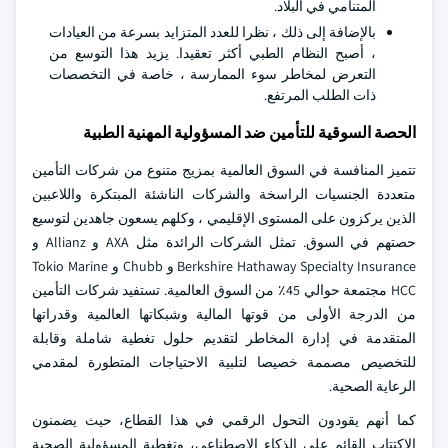
المتنامي في البلاد.
بالإضافة إلى ذلك ، نظرا للعدد المتزايد بسرعة من العيادات
، أصبح النظام الطبي أكثر تعقيدا. يزيد هذا التوسع من
التعرض لمخاطر سوء الممارسة ، خاصة في التخصصات
ذات الطلب المرتفع.
الحصة السوقية للتأمين ضد المسؤولية المهنية الطبية
تتميز المنافسة في السوق العالمية بمزيج متنوع من شركات التأمين
متعددة الجنسيات الراسخة والشركات الناشئة المبتكرة واللاعبين
الذين يركزون على المستوى الإقليمي ، وكلهم يسعون جاهدين لتوسيع
حصتهم في السوق. تمثل الشركات الرائدة مثل AXA و Allianz و
Berkshire Hathaway Specialty Insurance و Chubb و Tokio Marine
HCC مجتمعة حوالي 45٪ من السوق العالمية. تستفيد شركات التأمين
من الدرجة الأولى من قوتها المالية وشبكاتها العالمية وقدراتها
المتقدمة في إدارة المخاطر لتقديم حلول تغطية شاملة وقابلة
للتخصيص مصممة خصيصا لتلبية الاحتياجات المتطورة لمقدمي
الرعاية الصحية.
كما أنهم يقودون التحول الرقمي في هذا القطاع، حيث يضمنون
الاكتتاب القائم على الذكاء الاصطناعي، وتغطية المسؤولية الصحية