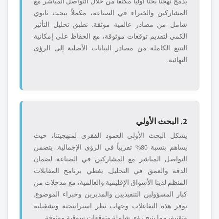
يدمج نهجنا بحثاً أولياً مكثفاً من خلال التواصل المباشر مع
المشاركين والخبراء في الصناعة، مكملاً ببحث ثانوي
شامل من مصادر عالمية موثقة. نطبق تحليل التأثير
الكمي لتقديم توقعات موثوقة، مع الحفاظ على إمكانية
التتبع الكاملة من مصادر البيانات الأصلية إلى الرؤى
النهائية.
2. البحث الأولي
يشكل البحث الأولي العمود الفقري لمنهجيتنا، حيث
يساهم بنسبة 80% تقريباً في الرؤى الإجمالية. يتضمن
التواصل المباشر مع المشاركين في الصناعة لضمان
الدقة والعمق في التحليل. يغطي برنامج المقابلات
المنظم لدينا الأسواق الإقليمية والعالمية، مع مدخلات من
كبار المسؤولين التنفيذيين والمديرين وخبراء الموضوع.
توفر هذه التفاعلات وجهات نظر استراتيجية وتشغيلية
وتقنية، مما يتيح رؤى شاملة وتوقعات سوقية موثوقة.