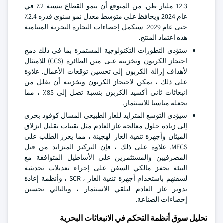
12.3 مليار طن. من المتوقع أن ينمو القطاع بنسبة 2٪ في
عام 2024 ويحافظ على متوسط معدل نمو سنوي قدره 2.4٪
حتى عام 2029. ستكمل إحصاءات التجارة البحرية المتنامية
هذه اعتماد المنتج.
ستؤدي التطورات التكنولوجية المستمرة بما في ذلك دمج
احتجاز الكربون وتخزينه على متن الطائرة (CCS) للامتثال
لأهداف إزالة الكربون إلى تحسين توقعات الأعمال. علاوة
على ذلك ، يمكن لاحتجاز الكربون وتخزينه أن يقلل من
انبعاثات ثاني أكسيد الكربون بنسبة تصل إلى 85٪ ، مما
يجعله مناسبا للاستثمار.
سيؤدي التوسع المتزايد للغاز الطبيعي المسال كوقود بحري
إلى زيادة حلول معالجة غاز العادم مثل تقنيات تقليل انزلاق
الميثان وأجهزة تنقية الغاز الهجينة ، مما يعزز الطلب على
MECS. علاوة على ذلك ، فإن التركيز المتزايد من قبل
المصرفيين والمستثمرين على الأساطيل المتوافقة مع
البيئة يحفز مالكي السفن على إجراء تعديلات تحديثية
لسفنهم باستخدام أجهزة تنقية الغاز ، SCR ، وأنظمة إعادة
تدوير غاز العادم لتلقي الاستثمار ، وبالتالي تحسين
إحصاءات الصناعة.
تحليل سوق أنظمة التحكم في الانبعاثات البحرية