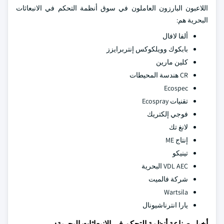
اللاعبون البارزون العاملون في سوق أنظمة التحكم في الانبعاثات
البحرية هم:
ألفا لافال
بابكوك وويلكوكس إنتربرايزز
كلين مارين
CR هندسة المحيطات
Ecospec
تقنيات Ecospray
فوجي إلكتريك
لانغ تك
إنتاج ME
تينيكو
VDL AEC البحرية
شركة فالميت
Wartsila
يارا انترناشيونال
أخبار صناعة أنظمة التحكم في الانبعاثات البحرية: