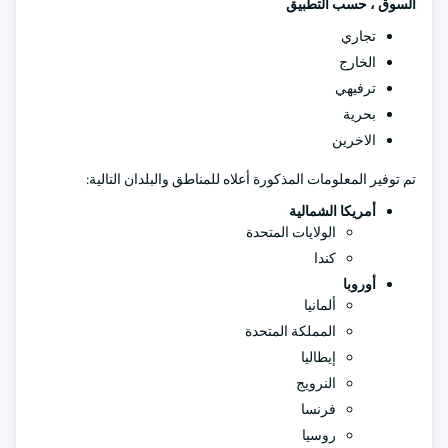
السوق ، حسب التطبيق
تجاري
الخارج
ترفيهي
بحرية
الاخرين
تم توفير المعلومات المذكورة أعلاه للمناطق والبلدان التالية:
أمريكا الشمالية
الولايات المتحدة
كندا
أوروبا
ألمانيا
المملكة المتحدة
إيطاليا
النرويج
فرنسا
روسيا