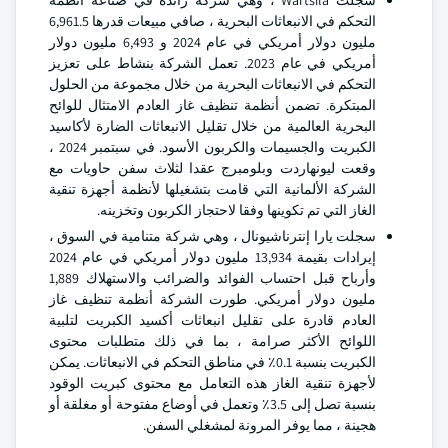
سجلت Wartsila ، وهي شركة رائدة في صناعة أنظمة
التحكم في الانبعاثات البحرية ، صافي مبيعات قدرها 6,961.5
مليون دولار أمريكي في عام 2024 و 6,493 مليون دولار
أمريكي في عام 2023. تعمل الشركة بنشاط على تعزيز
التحكم في الانبعاثات البحرية من خلال مجموعة من الحلول
المبتكرة. تضمن أنظمة تنظيف غاز العادم الامتثال للوائح
البحرية العالمية من خلال تقليل الانبعاثات الضارة لأكاسيد
الكبريت والجسيمات والكربون الأسود. في سبتمبر 2024 ،
وقعت ليونهاردت وبلومبرج عقدا لثلاث سفن حاويات مع
الشركة الألمانية التي قامت بتشغيلها لأنظمة أجهزة تنقية
الغاز التي تم تكوينها وفقا لاحتجاز الكربون وتخزينه.
سجلت يارا إنترناشيونال ، وهي شركة متنامية في السوق ،
إيرادات بقيمة 13,934 مليون دولار أمريكي في عام 2024
وأرباح قبل احتساب الفوائد والضرائب والاستهلاك 1,889
مليون دولار أمريكي. طورت الشركة أنظمة تنظيف غاز
العادم قادرة على تقليل انبعاثات أكسيد الكبريت لتلبية
اللوائح الأكثر صرامة ، بما في ذلك متطلبات محتوى
الكبريت بنسبة 0.1٪ في مناطق التحكم في الانبعاثات. يمكن
لأجهزة تنقية الغاز هذه التعامل مع محتوى كبريت الوقود
بنسبة تصل إلى 3.5٪ وتعمل في أوضاع مفتوحة أو مغلقة أو
هجينة ، مما يوفر المرونة لمشغلي السفن.