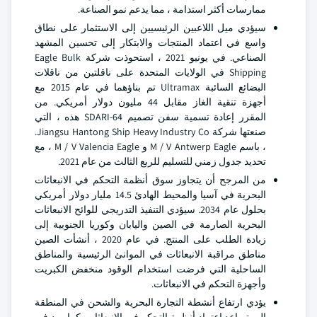
ممارسات أكثر استدامة ، مما يدعم نمو الصناعة.
سيؤدي ميل اللاعبين الرئيسيين إلى الاستثمار على نطاق
واسع في اعتماد المنتجات والابتكار إلى تحسين المشهد
الصناعي. في يونيو 2021 ، استحوذت شركة Eagle Bulk
Shipping في الولايات المتحدة على ناقلتين من ناقلات
البضائع السائبة Ultramax تم بناؤهما في عام 2015 مع
أجهزة تنقية الغاز مقابل 44 مليون دولار أمريكي. من
المقرر إعادة تسمية سفن تصميم SDARI-64 هذه ، التي
صنعتها شركة Jiangsu Hantong Ship Heavy Industry Co.
، باسم M / V Antwerp Eagle و M / V Valencia Eagle ، مع
تحديد جدول زمني للتسليم للربع الثالث من عام 2021.
من المرجح أن يتجاوز سوق أنظمة التحكم في الانبعاثات
البحرية في آسيا والمحيط الهادئ 14.5 مليار دولار أمريكي
بحلول عام 2034. سيؤدي التنفيذ التدريجي للوائح الانبعاثات
البحرية الصارمة في الصين واليابان وكوريا الجنوبية إلى
زيادة الطلب على المنتج. في عام 2020 ، أنشأت الصين
مناطق مراقبة الانبعاثات في الموانئ الرئيسية والمناطق
الساحلية التي فرضت استخدام الوقود منخفض الكبريت
وأجهزة التحكم في الانبعاثات.
يؤدي ارتفاع أنشطة التجارة البحرية والشحن في المنطقة