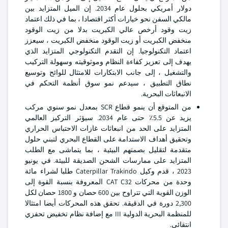
دولار أمريكي بحلول عام 2034. إن الميل المتزايد بين
مالكي السفن نحو خيارات أكثر اقتصادا ، بما في ذلك اعتماد
زيت وقود أرخص عالي الكبريت بدلا من زيت الوقود
منخفض الكبريت أو زيت الوقود منخفض الكبريت ، سيعزز
اعتماد التكنولوجيا. إن التقدم التكنولوجي المتزايد الذي
يهدف إلى تعزيز كفاءة النظام وموثوقيته وسهولة التركيب
والتشغيل ، إلى جانب الابتكارات للامتثال للوائح وتوسيع
نطاق التطبيق ، سيدعم نمو سوق أنظمة التحكم في
الانبعاثات البحرية.
من المتوقع أن ينمو قطاع SCR بمعدل نمو سنوي مركب
يزيد عن 5.5٪ حتى عام 2034. سيؤثر التركيز العالمي
المتزايد على الحد من انبعاثات غازات الاحتباس الحراري
وتحقيق أهداف الاستدامة على القطاع البحري لتبني حلول
متقدمة لتقليل بصمتهم البيئية ، بما يتماشى مع الطلب
المتزايد على ممارسات الشحن الصديقة للبيئة. في يونيو
2023 ، قدم وكيل Caterpillar Trakindo طلبا لشراء مائة
وحدة من محركات CAT C32 المعروفة بنسبة القوة إلى
الوزن القوية التي تتراوح بين 600 حصان و 1800 حصان لكل
2,300 دورة في الدقيقة. تحقق هذه المحركات أيضا امتثالا
للمنظمة البحرية الدولية III مع إضافة نظام تخفيض تحفزي
انتقائي.