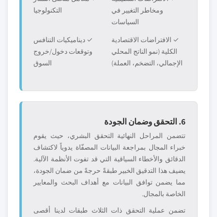
ومخاطر التغيير في
التكنولوجيا
السياسات
✓ الافتراضات الاقتصادية
✓ ديناميكيات التنافس
الكلية (نمو الناتج المحلي
وتوقعات دخول/خروج
الإجمالي، التضخم، العملة)
السوق
6. التحقق وضمان الجودة
تتضمن المراحل النهائية التحقق البشري، حيث يقوم
خبراء المجال بمراجعة البيانات المصفّاة يدوياً لاكتشاف
الدقائق والأخطاء السياقية التي قد تفوت الأنظمة الآلية.
يضيف هذا التدقيق الخبير طبقةً حرجةً من ضمان الجودة،
مما يضمن توافق البيانات مع أهداف البحث والمعايير
الخاصة بالمجال.
تضمن عملية التحقق ذات الثلاث طبقات لدينا أقصى