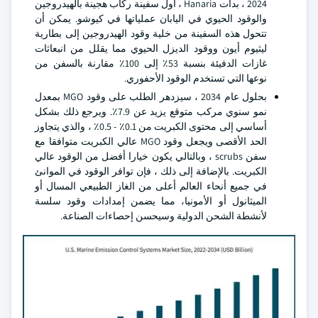
2024 ، بدأت Hanaria ، أول سفينة ركاب هجينة بالهيدروجين
والوقود الحيوي في اليابان عملياتها في كيوشو. يمكن أن
تتحول هذه السفينة من خلية وقود الهيدروجين إلى بطارية
ليثيوم أيون ووقود الديزل الحيوي مما يقلل من انبعاثات
غازات الدفيئة بنسبة 53٪ إلى 100٪ مقارنة بالسفن من
نوعها التي تستخدم الوقود الأحفوري.
بحلول عام 2034 ، سيزدهر الطلب على وقود MGO بمعدل
نمو سنوي مركب متوقع يزيد عن 7.9٪. ويرجع ذلك بشكل
أساسي إلى محتوى الكبريت من 0.1٪ - 0.5٪ ، والذي يتجاوز
الحد الأقصى ويجعل وقود MGO عالي الكبريت متوافقا مع
سفن scrubs ، وبالتالي يكون خيارا أفضل من الوقود عالي
الكبريت. بالإضافة إلى ذلك ، فإن توافر الوقود في الموانئ
في جميع أنحاء العالم أعلى من الغاز الطبيعي المسال أو
الميثانول أو الأمونيا، مما يضمن إمدادات وقود سلسة
لأنشطة الشحن الدولية وسيحسن إحصاءات الصناعة.