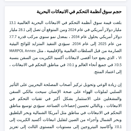
حجم سوق أنظمة التحكم في الانبعاثات البحرية
بلغت قيمة سوق أنظمة التحكم في الانبعاثات البحرية العالمية 13.1
مليار دولار أمريكي في عام 2024 ومن المتوقع أن تصل إلى 28.1 مليار
دولار أمريكي بحلول عام 2034 ، بمعدل نمو سنوي مركب قدره 7.7٪
من عام 2025 إلى عام 2034. سيؤدي التنفيذ المتزايد للوائح البيئية
الصارمة من قبل السلطات العالمية والإقليمية ، مثل MARPOL Annex
VI ، الذي يضع حدا أقصى لانبعاثات أكسيد الكبريت من السفن بنسبة
0.5٪ في جميع أنحاء العالم و 0.1٪ في مناطق التحكم في الانبعاثات ،
إلى اعتماد المنتج.
إن زيادة الوعي وتحويل تركيز أصحاب المصلحة البحريين على التأثير
السلبي لملوثات الهواء على صحة الإنسان سيحث مالكي السفن
والمشغلين على الاستثمار بشكل أكبر في تقنيات التحكم في
الانبعاثات ، وبالتالي تحسين إحصاءات الصناعة. سيؤدي توسيع مناطق
التحكم في الانبعاثات في مناطق مثل أمريكا الشمالية وبحر البلطيق
وبحر الشمال وأجزاء من الصين لتقليل انبعاثات أكسيد الكبريت إلى
0.1٪ وأكاسيد النيتروجين إلى مستويات المستوى الثالث إلى تعزيز