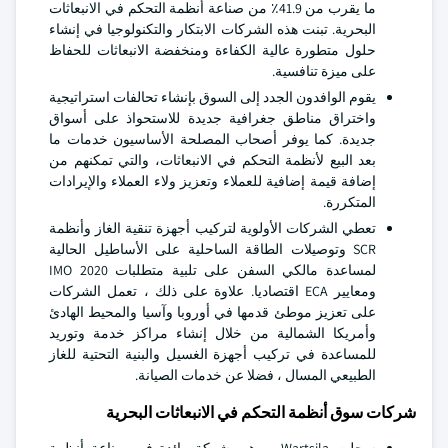
ما يقرب من 41.9٪ من صناعة أنظمة التحكم في الانبعاثات
البحرية. تبنت هذه الشركات الابتكار والتكنولوجيا في إنشاء
حلول متطورة عالية الكفاءة ومنخفضة الانبعاثات للحفاظ
على ميزة تنافسية.
يقوم الوافدون الجدد إلى السوق بإنشاء تحالفات استراتيجية
واختراق مناطق جغرافية جديدة للاستحواذ على أسواق
جديدة. كما يوفر أصحاب المصلحة الأساسيون خدمات ما
بعد البيع لأنظمة التحكم في الانبعاثات، والتي تمكنهم من
إضافة قيمة إضافية للعملاء وتعزيز ولاء العملاء والإيرادات
المتكررة.
تعطي الشركات الأولوية لتركيب أجهزة تنقية الغاز وأنظمة
SCR وتوصيلات الطاقة الساحلية على الأساطيل الحالية
لمساعدة مالكي السفن على تلبية متطلبات IMO 2020
ومعايير ECA اقتصاديا. علاوة على ذلك ، تعمل الشركات
على تعزيز موطئ قدمها في أوروبا وآسيا والمحيط الهادئ
وأمريكا الشمالية من خلال إنشاء مراكز خدمة وتوريد
للمساعدة في تركيب أجهزة الغسيل والبنية التحتية للغاز
الطبيعي المسال ، فضلا عن خدمات الصيانة.
شركات سوق أنظمة التحكم في الانبعاثات البحرية