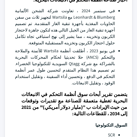
في سبتمبر 2024 ، تعاونت شركة الشحن الألمانية
Leonhardt & Blumberg مع Wartsila لتجهيز ثلاث من سفن
الحاويات المغذية بأجهزة تنقية الغاز المتقدمة. تم تصميم
أجهزة تنقية الغاز من الجيل التالي هذه لتكون جاهزة لاحتجاز
الكربون وتخزينه ، مما يشير إلى نهج استباقي تجاه تكامل
حلول احتجاز الكربون وتخزينه المستقبلية المتوقعة.
في يونيو 2023 ، أطلقت أنظمة Wartsila للأتمتة والملاحة
والتحكم (ANCS) حلا تحديثيا لحكام المحركات البحرية
بالشراكة مع شركة Qtagg السويدية للتكنولوجيا الخضراء.
تم تصميم هذا النظام المتقدم لتحسين طول عمر أنظمة
التحكم في الدفع ، وتحسين أداء السفينة ، وتقليل استخدام
الوقود ، وتقليل الانبعاثات.
يتضمن تقرير أبحاث سوق أنظمة التحكم في الانبعاثات
البحرية تغطية متعمقة للصناعة مع تقديرات وتوقعات
من حيث الإيرادات ب "
(مليار دولار أمريكي)
"
من 2021
إلى 2034 ، للقطاعات التالية:
السوق, التكنولوجيا
SCR