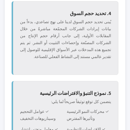
4. تحديد حجم السوق
يُبنى تحديد حجم السوق لدينا على نهج تصاعدي، بدءاً من
بيانات إيرادات الشركات المجمّعة مباشرةً من خلال
المقابلات الأولية، إلى جانب أرقام حجم الإنتاج من
الشركات المصنّعة وإحصاءات التثبيت أو النشر. ثم يتم
تجميع هذه المدخلات عبر الأسواق الإقليمية للوصول إلى
تقدير عالمي مستند إلى النشاط الفعلي للصناعة.
5. نموذج التنبؤ والافتراضات الرئيسية
يتضمن كل توقع توثيقاً صريحاً لما يلي:
✓ محركات النمو الرئيسية
✓ عوامل التحجيم
وتأثيرها المفترض
وسيناريوهات التخفيف
✓ الافتراضات التنظيمية
✓ معامل منحنى انتشار