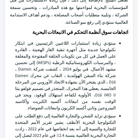
تغلغل المنتج. بالإضافة إلى ذلك ، فإن زيادة الاستثمارات من قبل
المؤسسات البحرية لمواءمتها مع هذه المبادرات ، وتحسين سمعة
الشركة ، وتلبية متطلبات أصحاب المصلحة ، ودعم أهداف الاستدامة
العالمية ستؤدي إلى رفع نمو الصناعة.
اتجاهات سوق أنظمة التحكم في الانبعاثات البحرية
ستؤدي زيادة استثمارات اللاعبين الرئيسيين في ابتكار
تكنولوجيا جديدة مثل أجهزة تنقية الغاز الهجينة ، القادرة
على العمل في كل من تكوينات الحلقة المفتوحة والمغلقة
، والمرسبات الكهروستاتيكية الرطبة (WESPs) إلى تحسين
مشهد الأعمال. في يوليو 2024 ، كشفت شركة Damen ،
شركة بناء السفن الهولندية ، النقاب عن محرك Damen
D16 ، الذي يفتخر الآن بشهادة الاتحاد الأوروبي من المرحلة
الخامسة. يعطي هذا المحرك، المتجذر في تصميم فولفو بنتا
D16 IMO II، الأولوية لكفاءة استهلاك الوقود، ويحد في
الوقت نفسه من انبعاثات أكسيد الكبريت وأكاسيد
النيتروجين وثاني أكسيد الكربون وانبعاثات الضوضاء.
سيؤدي تزايد الشحن والتجارة العالمية إلى دفع الطلب على
التكنولوجيا البحرية الأنظف. يشير تقرير الأمم المتحدة
للتجارة والتنمية إلى أنه بعد انخفاضها في عام 2022 ، زادت
التجارة البحرية العالمية بنسبة 2.4٪ في عام 2023 لتصل إلى