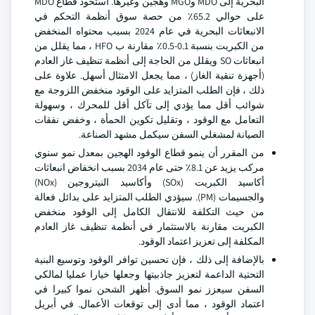
البحرية إلى MDO وMGO وهجين وغيرها. استحوذ قطاع MDO
على حوالي 65.2٪ من حصة سوق أنظمة التحكم في
الانبعاثات البحرية في عام 2024 بسبب محتواه المنخفض
من الكبريت بنسبة 0.1-0.5٪ مقارنة ب HFO ، مما يقلل من
انبعاثات SO ويقلل من الحاجة إلى أنظمة تنظيف غاز العادم
(أجهزة تنقية الغاز) ، مما يجعل الامتثال أسهل. علاوة على
ذلك ، فإن الطلب المتزايد على الوقود منخفض اللزوجة مع
شوائب أقل مما يؤدي إلى تآكل أقل للمحرك ، وسهولة
التعامل مع الوقود ، وتقليل تكوين الحمأة ، وخفض نفقات
الصيانة لمشغلي السفن سيكمل مشهد الصناعة.
من المقرر أن ينمو قطاع الوقود الهجين بمعدل نمو سنوي
مركب يزيد عن 8.1٪ حتى عام 2034 بسبب انخفاض انبعاثات
أكاسيد الكبريت (SOx) وأكاسيد النيتروجين (NOx)
والجسيمات (PM). سيؤدي الطلب المتزايد على بدائل فعالة
من حيث التكلفة للانتقال الكامل إلى الوقود منخفض
الكبريت مقارنة بالاستثمار في أنظمة تنظيف غاز العادم
المكلفة إلى تعزيز اعتماد الوقود.
بالإضافة إلى ذلك ، فإن تحسين توافر الوقود وتوسيع البنية
التحتية الداعمة لتعزيز جاذبيتها وجعلها خيارا عمليا لمالكي
السفن سيعزز نمو السوق. أظهر الشحن نموا كبيرا في
اعتماد الوقود ، مما أدى إلى توقعات الأعمال. في أبريل