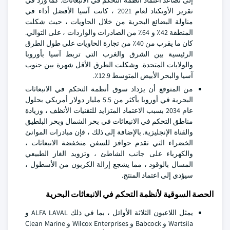
إلى تصاعد اعتماد أنظمة التحكم في الانبعاثات. كما ورد في
تقرير الأونكتاد لعام 2021 ، كانت آسيا الأفضل أداء في
مناولة البضائع البحرية من خلال الحاويات ، حيث شكلت
المنطقة 42٪ و 64٪ من الصادرات والواردات ، على التوالي.
كان ما يقرب من 40٪ من تجارة الحاويات على طول الطرق
الرئيسية بين الشرق والغرب التي تربط آسيا بأوروبا
والولايات المتحدة. وشكلت الطرق الأقل شهرة بين جنوب
آسيا والبحر الأبيض المتوسط 12.9٪.
من المتوقع أن يزداد سوق أنظمة التحكم في الانبعاثات
البحرية في أوروبا بأكثر من 5.5 مليار دولار أمريكي بحلول
عام 2034 بسبب الاعتماد المتزايد للتقنيات الأنظف ، وزيادة
مناطق التحكم في الانبعاثات في بحر الشمال وبحر البلطيق
والقناة الإنجليزية. بالإضافة إلى ذلك ، فإن مبادرات الموانئ
الخضراء التي تقدم حوافز للسفن منخفضة الانبعاثات ،
والكهرباء على جانب الشاطئ ، وتزويد الغاز الطبيعي
المسال بالوقود ، مما يشجع إزالة الكربون من الأسطول ،
سيؤدي إلى اعتماد المنتج.
الحصة السوقية لأنظمة التحكم في الانبعاثات البحرية
يمثل اللاعبون الثلاثة الأوائل ، بما في ذلك ALFA LAVAL و
Wartsila و Babcock و Wilcox Enterprises و Clean Marine