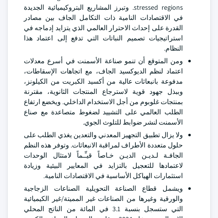
stressed regions. وتبرز المشاريع البتروكيميائية الجديدة
في الاقتصادات النامية ذات التكامل الجاف بين مصادر
القدرة على إحداث الاحترار العالمي الذي يتزايد إدماجه في
استراتيجيات تصميم النباتات التي تدفع إلى اعتماد هذا
النظام.
ومن المتوقع أن تنمو صناعة الأسمنت في أسرع معدلات
اعتماد لنظم الديوكسيد الجاف، مع اتجاهات الإسقاطات،
مدفوعة بانبعاثات عالية من أكسيد الكبريت من الكيلونز،
وببذل جهود قوية لاسترجاع المنتجات الثانوية، مقترنة
بمنتجات غلوبوم من أجل الاستخدام الداخلي. ويخضع ارتفاع
الطلب العالمي على التشييد لضغوط متصاعدة مع صناع
الأسمنت لنشر ضوابط للتلوث الجوي.
ولا يزال تطبيق التجهيز المعدني والتعدين يغذي الطلب على
حلول متعددة الأطراف لمراقبة الانبعاثات. وتوفر هذه النظم
الجافـة لـديـن الديـن خـاصاً قيـِّـماً لامتثال الوحدات
لاعتمادها للتعجيل بالتزايد في المعايير البيئية وزيادة
استثمارات الهياكل الأساسية في الاقتصادات النامية.
ويشمل قطاع الصناعة التحويلية الصناعات الزجاجية
والورقية وغيرها من الصناعات غير المميتة/غير الكيميائية
التي ستسجل بنسبة 3.1 في المائة من الناتج المحلي