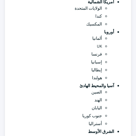
أمريكا الشمالية
الولايات المتحدة
كندا
المكسيك
أوروبا
ألمانيا
UK
فرنسا
إسبانيا
إيطاليا
هولندا
آسيا والمحيط الهادئ
الصين
الهند
اليابان
جنوب كوريا
أستراليا
الشرق الأوسط