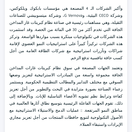
وأكبر الشركات الـ 4 المصنعة هي مؤسسات بابكوك ويلكوكس،
وشركة CECO البيئية، وG Vernova، وشركة ميتسوبيشي للصناعات
الثقيلة، وهي مساهمات رئيسية في صناعة نظام كبريتات غاز المداخن
الجافة التي تخدم أكثر من 30 في المائة من الحصة. وقد استثمرت
هذه الشركات في تكنولوجيات مبتكرة بسبب مواردها الواسعة. وتركز
هذه الشركات تركيزاً كبيراً على استراتيجيات النمو العضوي لإقامة
شراكات وتآزرات استراتيجية مع شركات الطاقة العامة من أجل
كسب حافة تنافسية تدفع الزخم.
وتعتمد الجهات المصنعة في سوق نظام كبريتات غازات المداخن
الجافة مجموعة واسعة من المبادرات الاستراتيجية لتعزيز وضعها
السوقي مع مختلف التدابير والمطالب التنظيمية الحكومية. ويستثمر
زعماء الصناعة بصورة متزايدة في البحث والتطوير من أجل تعزيز
كفاءة وترابط نظم تشويه الأعضاء التناسلية للإناث. وبالإضافة إلى
ذلك، تقوم الجهات الفاعلة الرئيسية بتوسيع نطاق آثارها العالمية في
مناطق النمو المرتفعة. :: عمليات الدمج والاستيلاء الاستراتيجية مع
الأصول التكنولوجية لتنويع حافظات المنتجات من أجل تعزيز مجاري
الإيرادات واستبقاء العملاء.