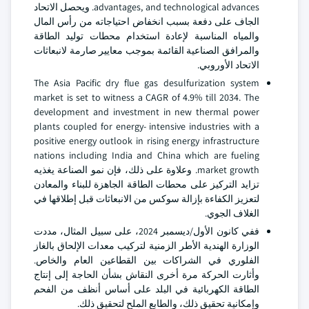
advantages, and technological advances. ويحصل الاتحاد
الجاف على دفعة بسبب انخفاض احتياجاته من رأس المال
والمياه المناسبة لإعادة استخدام محطات توليد الطاقة
والمرافق الصناعية القائمة بموجب معايير صارمة لانبعاثات
الاتحاد الأوروبي.
The Asia Pacific dry flue gas desulfurization system
market is set to witness a CAGR of 4.9% till 2034. The
development and investment in new thermal power
plants coupled for energy- intensive industries with a
positive energy outlook in rising energy infrastructure
nations including India and China which are fueling
market growth. وعلاوة على ذلك، فإن نمو الصناعة يغذيه
تزايد التركيز على محطات الطاقة الجاهزة للبناء والمعادن
لتعزيز الكفاءة بإزالة سوكس من الانبعاثات قبل إطلاقها في
الغلاف الجوي.
ففي كانون الأول/ديسمبر 2024، على سبيل المثال، مددت
الوزارة الهندية الأطر الزمنية لتركيب معدات الإلحاق بالغاز
الفلوري في الشراكات بين القطاعين العام والخاص.
وأثارت الحركة مرة أخرى النقاش بشأن الحاجة إلى إنتاج
الطاقة الكهربائية في البلد على أساس أنظف من الفحم
وإمكانية تحقيق ذلك، والطابع الملح لتحقيق ذلك.