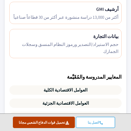
أرشيف GMI
أكثر من 13,000 دراسة منشورة عبر أكثر من 30 قطاعاً صناعياً
بيانات التجارة
حجم الاستيراد/التصدير ورموز النظام المنسق وسجلات
الجمارك
المعايير المدروسة والمُقَيَّمة
العوامل الاقتصادية الكلية
العوامل الاقتصادية الجزئية
التكنولوجيا والابتكار
اتصل بنا
تحميل قوات الدفاع الشعبي مجانا
البيئة التنظيمية والسياسية