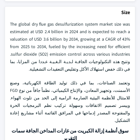
Size
The global dry flue gas desulfurization system market size was
estimated at USD 2.4 billion in 2024 and is expected to reach a
valuation of USD 3.6 billion by 2034, growing at a CAGR of 43%
from 2025 to 2034, fueled by the increasing need for efficient
sulfur dioxide (SO2) emission control across various industries.
وتتيح هذه التكنولوجيات الجافـة لـديـة الـغـيـة عـددا من المزايا، بما
في ذلك خفض استهلاك الأكل وتقليص التعقيدات التشغيلية.
وتعتمد الصناعات، بما في ذلك توليد الطاقة الكهربائية، وصنع
الأسمنت، وتجهيز المعادن، والإنتاج الكيميائي، نظماً جافاً من نوع FGD
للامتثال للأنظمة البيئية الصارمة الرامية إلى الحد من تلوث الهواء.
وييسر تصميم الاتفاقات وسهولة تركيب نظم البرمجيات الحرة
والمفتوحة المصدر إدماجها في المرافق القائمة أثناء مشاريع إعادة
التشكيل.
سوق أنظمة إزالة الكبريت من غازات المداخن الجافة سمات
التقرير