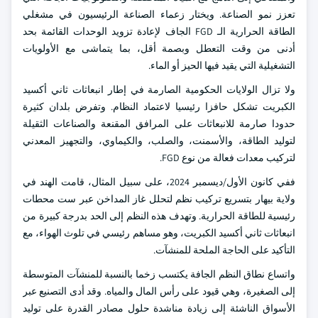
تعزز نمو الصناعة. ويختار زعماء الصناعة الرئيسيون في مشغلي
الطاقة الحرارية الـ FGD الجاف لإعادة تزويد الوحدات القائمة بحد
أدنى من وقت التعطل وبصمة أقل، بما يتماشى مع الأولويات
التشغيلية التي يقيد فيها الحيز أو الماء.
ولا تزال الولايات الحكومية الصارمة في إطار انبعاثات ثاني أكسيد
الكبريت تشكل حافزا رئيسيا لاعتماد النظام. وتفرض بلدان كثيرة
حدودا صارمة للانبعاثات على المرافق المقنعة والصناعات الثقيلة
لتوليد الطاقة، والأسمنت، والصلب، والكيماوي، والتجهيز المعدني
لتركيب معدات فعالة من نوع FGD.
ففي كانون الأول/ديسمبر 2024، على سبيل المثال، قامت الهند في
ولاية بيهار بتسريع تركيب نظم لتحلل غاز المداخن عبر ست محطات
رئيسية للطاقة الحرارية. وتهدف هذه النظم إلى الحد بدرجة كبيرة من
انبعاثات ثاني أكسيد الكبريت، وهو مساهم رئيسي في تلوث الهواء، مع
التأكيد على الحاجة الملحة للمنشآت.
واتساع نطاق النظم الجافة يكتسب زخما بالنسبة للمنشآت المتوسطة
إلى الصغيرة، وهي قيود على رأس المال والمياه. وقد أدى التصنيع عبر
الأسواق الناشئة إلى زيادة مناشدة حلول مصادر القدرة على توليد