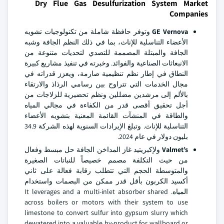
Dry Flue Gas Desulfurization System Market
Companies
GE Vernova
وتوفر حافظة شاملة من تكنولوجيات تشويه
الأعضاء التناسلية للإناث، بما في ذلك النظم الجافة وشبه
الجافة والمبتلة المصممة للتصدي لتحديات متنوعة من
الانبعاثات الصناعية والفوائد. وخبرته في تنفيذ مشاريع كبيرة
النطاق في إطار نظم تنظيمية صارمة، ويعزز قدراته في
مجال الخدمات التي تتراوح بين رسامي الرذاذ والارتقاء
بالألم إلى مرشدين مضللين ونظم تحضيرية للزلاجات من
أجل تحقيق أقصى قدر من الكفاءة في مجالي المياه
والطاقة في المنشآت القائمة المعنية بتشويه الأعضاء
التناسلية للإناث. وتبلغ الإيرادات السنوية لهذه الشركة 34.9
بليون دولار في عام 2024.
Valmet’s
ولإكبريتيد غاز المداخن الجافة حل مبسط وفعال
من حيث التكلفة مصمم خصيصاً للنباتات الصغيرة
والمتوسطة الحجم التي تتطلب رقابة فعالة على ثاني
أكسيد الكربون بأقل قدر ممكن من البصمات واستخدام
المياه. It leverages and a multi-inlet absorber shared
across boilers or motors with their system to use
limestone to convert sulfur into gypsum slurry which
dewatered into a valuable by-product for wallboard or