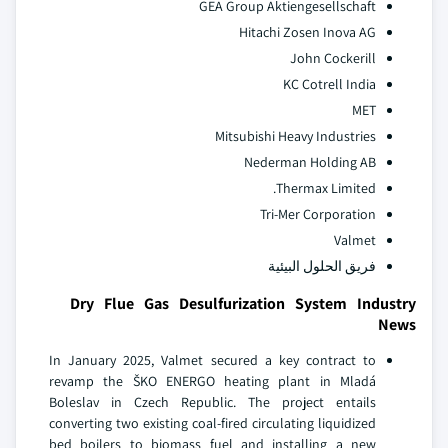
GEA Group Aktiengesellschaft
Hitachi Zosen Inova AG
John Cockerill
KC Cotrell India
MET
Mitsubishi Heavy Industries
Nederman Holding AB
Thermax Limited.
Tri-Mer Corporation
Valmet
فريق الحلول البيئية
Dry Flue Gas Desulfurization System Industry
News
In January 2025, Valmet secured a key contract to
revamp the ŠKO ENERGO heating plant in Mladá
Boleslav in Czech Republic. The project entails
converting two existing coal-fired circulating liquidized
bed boilers to biomass fuel and installing a new