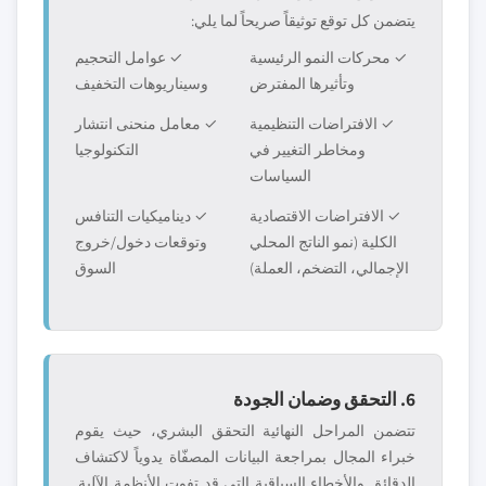
يتضمن كل توقع توثيقاً صريحاً لما يلي:
✓ محركات النمو الرئيسية
✓ عوامل التحجيم
وتأثيرها المفترض
وسيناريوهات التخفيف
✓ الافتراضات التنظيمية
✓ معامل منحنى انتشار
ومخاطر التغيير في
التكنولوجيا
السياسات
✓ الافتراضات الاقتصادية
✓ ديناميكيات التنافس
الكلية (نمو الناتج المحلي
وتوقعات دخول/خروج
الإجمالي، التضخم، العملة)
السوق
6. التحقق وضمان الجودة
تتضمن المراحل النهائية التحقق البشري، حيث يقوم
خبراء المجال بمراجعة البيانات المصفّاة يدوياً لاكتشاف
الدقائق والأخطاء السياقية التي قد تفوت الأنظمة الآلية.