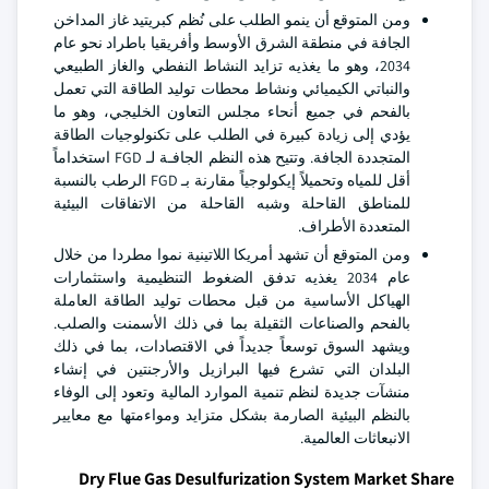
ومن المتوقع أن ينمو الطلب على نُظم كبريتيد غاز المداخن
الجافة في منطقة الشرق الأوسط وأفريقيا باطراد نحو عام
2034، وهو ما يغذيه تزايد النشاط النفطي والغاز الطبيعي
والنباتي الكيميائي ونشاط محطات توليد الطاقة التي تعمل
بالفحم في جميع أنحاء مجلس التعاون الخليجي، وهو ما
يؤدي إلى زيادة كبيرة في الطلب على تكنولوجيات الطاقة
المتجددة الجافة. وتتيح هذه النظم الجافـة لـ FGD استخداماً
أقل للمياه وتحميلاً إيكولوجياً مقارنة بـ FGD الرطب بالنسبة
للمناطق القاحلة وشبه القاحلة من الاتفاقات البيئية
المتعددة الأطراف.
ومن المتوقع أن تشهد أمريكا اللاتينية نموا مطردا من خلال
عام 2034 يغذيه تدفق الضغوط التنظيمية واستثمارات
الهياكل الأساسية من قبل محطات توليد الطاقة العاملة
بالفحم والصناعات الثقيلة بما في ذلك الأسمنت والصلب.
ويشهد السوق توسعاً جديداً في الاقتصادات، بما في ذلك
البلدان التي تشرع فيها البرازيل والأرجنتين في إنشاء
منشآت جديدة لنظم تنمية الموارد المالية وتعود إلى الوفاء
بالنظم البيئية الصارمة بشكل متزايد ومواءمتها مع معايير
الانبعاثات العالمية.
Dry Flue Gas Desulfurization System Market Share