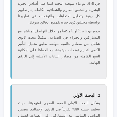
في GMI، تم بناء منهجية البحث لدينا على أساس الخبرة
البشرية والتحقق الصارم والشفافية الكاملة. يتم تطوير
كل رؤية وتحليل الاتجاهات والتوقعات في تقاريرنا
بواسطة محللين ذوي خبرة يفهمون دقائق سوقك.
يدمج نهجنا بحثاً أولياً مكثفاً من خلال التواصل المباشر مع
المشاركين والخبراء في الصناعة، مكملاً ببحث ثانوي
شامل من مصادر عالمية موثقة. نطبق تحليل التأثير
الكمي لتقديم توقعات موثوقة، مع الحفاظ على إمكانية
التتبع الكاملة من مصادر البيانات الأصلية إلى الرؤى
النهائية.
2. البحث الأولي
يشكل البحث الأولي العمود الفقري لمنهجيتنا، حيث
يساهم بنسبة 80% تقريباً في الرؤى الإجمالية. يتضمن
التواصل المباشر مع المشاركين في الصناعة لضمان