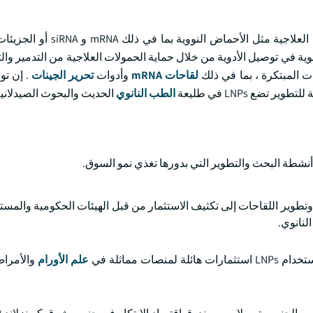
LNPs عبارة عن أنظمة توصيل نانوية تتكون من دهون تغلف العوامل العلا
نوية في توصيل الأدوية من خلال حماية الحمولات العلاجية من التدمير وال
لقاحات mRNA
وأدوات
تحرير الجينات
. إن تو
تضع LNPs في طليعة
الطب النانوي
الحديث والبحوث الصيدلانية
 وتطوير اللقاحات إلى تكثيف الاستثمار من قبل الهيئات الحكومية والمس
لنانوي.
علم الأورام
والأمراض