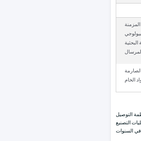
المزمنة
بيولوجي
البحثية
المرسال
الصارمة
اد الخام
ب المتزايد على أنظمة التوصيل
يات التصنيع
ل مكثف من توافر LNPs للاستخدام السريري. من المتوقع أن يستمر هذا الاتجاه في كونه المحرك الأساسي للنمو في سوق LNPs في السنوات