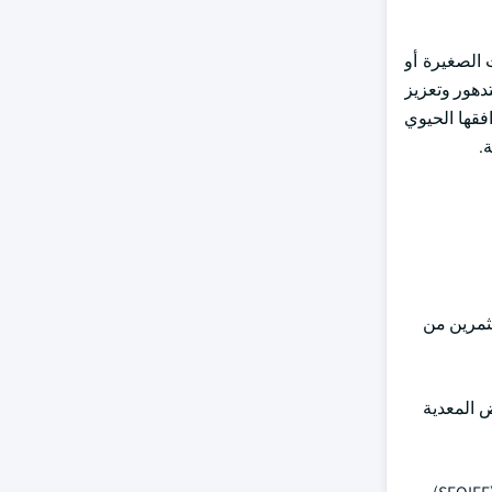
جية مثل الأحماض النووية بما في ذلك mRNA و siRNA أو الجزيئات الصغيرة أو
تدهور وتعزيز
افقها الحيوي
.
تثمرين من
 المعدية