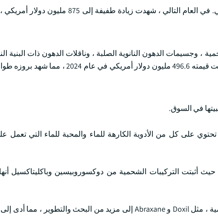
في عام 2021 ، بلغت قيمة السوق العالمية 670.7 مليون دولار أمريكي. في العام التالي ، شهدت ز
 ، وجسيمات الدهون النانوية الصلبة ، وناقلات الدهون ذات البنية النان
المنتجات الأخرى. سيطر قطاع الجسيمات الشحمية على السوق وبلغت قيمته 496.6 مليون دولار أم
تها في السوق.
حتوي على كل من الأدوية الكارهة للماء والمحبة للماء التي تعمل ع
حيث أثبتت التركيبات الشحمية من دوكسوروبيسين وباكليتاكسيل أنها
بالإضافة إلى ذلك ، أدى نجاح الأدوية المغلفة بالجسيمات الشحمية ، مثل Doxil و Abraxane إلى مزيد من البحث والتطوي