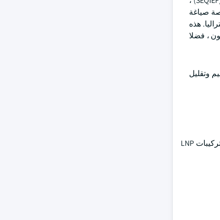
على سبيل المثال ، في مارس 2025 ، تلقى الحمض النووي الريبي الجنوبي تمويلا من صندوق اقتصاد الابتكار في جنوب شرق كوينزلاند (SEQIEF) ،
لابتكار في المنطقة. سيقوم مشروع Southern RNA بإنشاء منصة صياغة
ي أستراليا. هذه
ون ، فضلا
تحسين كفاءة التسليم وتقليل
علاوة على ذلك ، فإن التعقيدات المرتبطة بالتصنيع وتوسيع نطاق LNP تشكل تحديات كبيرة تعيق نمو السوق. بالإضافة إلى ذلك ، فإن تطوير تركيبات LNP