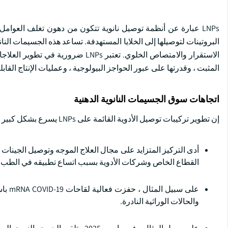
البروتينات لتوصيلها إلى الخلايا المستهدفة. تساعد هذه الجسيمات النا
الاستقرار والامتصاص الخلوي. تعتبر LNPs ضرورية في تطوير العلاجات المبتكرة ، بما في ذلك
المثبت ، وقدرتها على عبور الحواجز البيولوجية ، وعمليات الإنتاج القابلة للتطوير 
اتجاهات سوق الجسيمات النانوية الدهنية
إن تطوير تركيبات توصيل الأدوية القائمة على LNPs يسرع بشكل كبير أنشطة البحث والتطوير التي بدورها تغذي نمو السوق.
أدى التركيز المتزايد على مجال العلاج الموجه وتوصيل الجينات
القطاع الخاص وشركات الأدوية بسبب اتساع تطبيقه في الطب ا
على سبيل المثال ، حفزت فعالية لقاحات mRNA COVID-19 باستخدام LNPs استثمارات هائلة لمنصات مماثلة في
والحالات الوراثية النادرة.