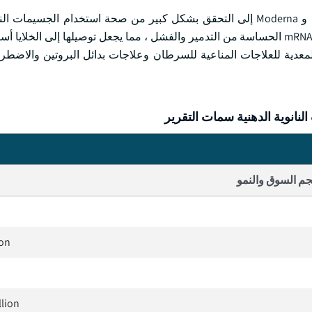
أدى تطوير mRNA للقاحات COVID-19 التي طورتها Pfizer-BioNTech و Moderna إلى التحقق بشكل كبير من صحة استخدام ال
(LNPs) كأنظمة توصيل آمنة وفعالة. تساعد LNPs في حماية جزيئات mRNA الحساسة من التدمير والفشل ، مما يجعل توصيلها إلى 
 تقنية mRNA بما يتجاوز الأمراض المعدية للعلاجات المناعية للسرطان وعلاجات بدائل البروتين والا
نانوية الدهنية سمات التقرير
م السوق والنمو
ion
llion