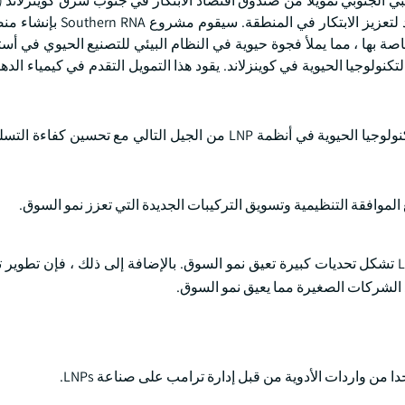
وهو جزء من استثمار كبير قامت به حكومتا أستراليا وكوينزلاند لتعزيز ا
LN متوافقة مع GMP في منشأة Eight Mile Plains الخاصة بها ، مما يملأ فجوة حيوية في النظام البيئي للتصنيع الحيوي ف
نولوجيا الحيوية في كوينزلاند. يقود هذا التمويل التقدم في كيمياء الده
بالإضافة إلى ذلك ، تتعاون المؤسسات الأكاديمية وشركات التكنولوجيا الحيوية في أنظمة LNP من الجيل التالي مع 
الموافقة التنظيمية وتسويق التركيبات الجديدة التي تعزز نمو السوق.
لشركات الصغيرة مما يعيق نمو السوق.
 من واردات الأدوية من قبل إدارة ترامب على صناعة LNPs.