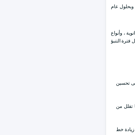
يادة طفيفة إلى 875 مليون دولار أمريكي ، وبحلول عام
وية ، وأنواع
ريكي في عام 2024 ، مما شهد بروزه طوال فترة التنبؤ
لى تحسين
 تقلل من
ر ، مما أدى إلى زيادة خط