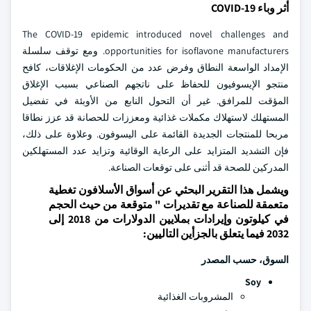
أثر وباء COVID-19
The COVID-19 epidemic introduced novel challenges and
opportunities for isoflavone manufacturers. ومع توقف سلسلة
الإمداد الواسعة النطاق وفرض عدد من الحكومات الإغلاقات، كافح
منتجو الإيسوفيون للحفاظ على ناتجهم الصناعي بسبب الإغلاق
المؤقت للمرافق. غير أن التحول النابع من الأوبئة في تفضيل
المستهلك لاستهلاك مكملات غذائية ومعززات للحصانة قد عزز نطاقا
مربحا للمنتجات الجديدة القائمة على اليسوفون. وعلاوة على ذلك،
فإن التشديد المتزايد على الرعاية الوقائية وتزايد عدد المستهلكين
المدركين للصحة قد أثنى على توقعات الصناعة.
ويشمل هذا التقرير البحثي عن أسواق الأسلافون تغطية
متعمقة للصناعة مع تقديرات " متوقعة من حيث الحجم
في كيلوتون وإيرادات بملايين الدولارات من 2018 إلى
2032 فيما يتعلق بالجزأين التاليين:
السوق، حسب المصدر
Soy
المشروبات الغذائية