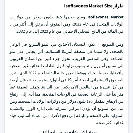
طراز Isoflavones Market Size
Isoflavones Market
ويبلغ حجمها 16.5 بليون دولار من دولارات
الولايات المتحدة في عام 2022، ومن المتوقع أن يرتفع إلى أكثر من 5
في المائة من الناتج المحلي الإجمالي من عام 2023 إلى عام 2032.
ومن المتوقع أن يكون للسكان الآخذين في النمو السريع في الوعي
بالصحة، ولا سيما في منطقة أمريكا الشمالية، أثر إيجابي على نمو
الصناعة. وفي الماضي القريب، تحول جزء كبير من السكان الغربيين
إلى سمين أو وزن زائد بسبب تزايد قبول العادات الغذائية غير الصحية
وأفضليات نمط الحياة. ووفقا لتقرير حالة البدانة لعام 2022 الذي نشره
الصندوق الاستئماني لصحة أمريكا في أيلول/سبتمبر 2022، فإن أربعة
من كل عشرة من البالغين الأمريكيين من البدانة. وتمثل السمنة عبئاً
متزايداً على الرعاية الصحية في الولايات المتحدة، مما أدى إلى ارتفاع
في الإنفاق بمقدار 170 بليون دولار من دولارات الولايات المتحدة. ومن
ثم، من المتوقع أن يؤدي التركيز المتزايد على إدارة الوزن والتشديد
المتزايد على الصحة واللياقة إلى دفع الأفراد إلى اعتماد أساليب حياة
غذائية أكثر صحة.
سوق الايزوفلافون سمات التقرير