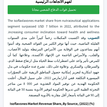
لفهم الاتجاهات الرئيسية
تحميل قوات الدفاع الشعبي مجانا
The isoflavlavones market share from nutraceutical applications
segment surpassed USD 7 billion in 2022, attributed to the
increasing consumer inclination toward health and wellness.
التصويب
وقد اكتسبت المكملات زخماً كبيراً على مدى السنوات
القليلة الماضية، حيث أنها توفر الكثير من الفوائد الصحية. وقد أثبتوا
أنهم يساعدون في الوقاية من الأمراض المرتبطة بتوليد الأعصاب،
والقلب، والأمراض الناجمة عن الإجهاد الأكسدة، وعلاجها. كما أن
للمرض تأثير واعد على اضطرابات نمط الحياة مثل ارتفاع ضغط الدم،
والسرطان، والسكري. وعلاوة على ذلك، تشرع عدة حكومات في بذل
جهود ابتكارية لتعزيز إمكانية حصول المناطق الريفية على التصوّرات
الميسورة التكلفة. ففي آذار/مارس 2022، على سبيل المثال، أعلنت
الحكومة الهندية عن توفير المواد التغذوية عبر 000 8 من متاجر
التجزئة الطبية التي تديرها الحكومة لتوفير الأدوية بنسبة 50 في المائة
إلى 90 في المائة بأسعار أقل مقارنة بالأدوية المصنفة.