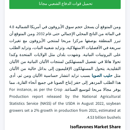
تحميل قوات الدفاع الشعبي مجانا
ومن المتوقع أن يسجل حجم سوق الأيزوفون في أمريكا الشمالية 4.8
في المائة من الناتج المحلي الإجمالي حتى عام 2032. ومن المتوقع أن
تبرز المنطقة بوصفها مركزا مربحا لمنتجي الأيزوفون مع تغيرات
سريعة في الأفضليات الاستهلاكية، وتزايد شعبية النبات، وتزايد الطلب
على البروتينات النباتية. وشهدت بلدان مثل الولايات المتحدة وكندا
تحولا هائلا في تفضيل المستهلكين لمنتجات الألبان النباتية من الألبان
التقليدية. يتحول المستهلكون الإقليميون إلى بدائل خالية من الألبان
مثل
حليب الصويا
بسبب تزايد انتشار حساسية الألبان ومن ثم، أدى
هذا الطلب المزدهر إلى حفز إنتاج الصويا في جميع أنحاء القارة، مما
يوفر مجالا مربحا لتوسيع الصناعة. For instance, as per the Crop
Production report released by the National Agricultural
Statistics Service (NASS) of the USDA in August 2022, soybean
growers set a 2% growth in production from 2021, estimated at
4.53 billion bushels.
Isoflavones Market Share