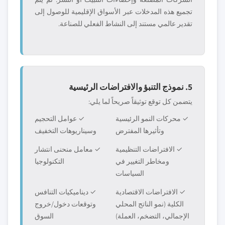
تجميع هذه المدخلات عبر الأسواق الإقليمية للوصول إلى
تقدير عالمي مستند إلى النشاط الفعلي للصناعة.
5. نموذج التنبؤ والافتراضات الرئيسية
يتضمن كل توقع توثيقاً صريحاً لما يلي:
✓ محركات النمو الرئيسية
✓ عوامل التحجيم
وتأثيرها المفترض
وسيناريوهات التخفيف
✓ الافتراضات التنظيمية
✓ معامل منحنى انتشار
ومخاطر التغيير في
التكنولوجيا
السياسات
✓ الافتراضات الاقتصادية
✓ ديناميكيات التنافس
الكلية (نمو الناتج المحلي
وتوقعات دخول/خروج
الإجمالي، التضخم، العملة)
السوق