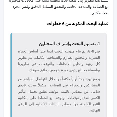
يستند هذا التقرير إلى عملية بحث منظمة مبنية على محادثات مباشرة
مع الصناعة والنمذجة الخاصة والتحقق المتبادل الدقيق وليس مجرد
بحث مكتبي.
عملية البحث المكونة من 6 خطوات
1. تصميم البحث وإشراف المحللين
في GMI، تم بناء منهجية البحث لدينا على أساس الخبرة
البشرية والتحقق الصارم والشفافية الكاملة. يتم تطوير
كل رؤية وتحليل الاتجاهات والتوقعات في تقاريرنا
بواسطة محللين ذوي خبرة يفهمون دقائق سوقك.
يدمج نهجنا بحثاً أولياً مكثفاً من خلال التواصل المباشر مع
المشاركين والخبراء في الصناعة، مكملاً ببحث ثانوي
شامل من مصادر عالمية موثقة. نطبق تحليل التأثير
الكمي لتقديم توقعات موثوقة، مع الحفاظ على إمكانية
التتبع الكاملة من مصادر البيانات الأصلية إلى الرؤى
النهائية.