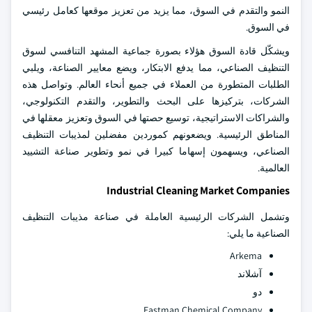
النمو والتقدم في السوق، مما يزيد من تعزيز موقعها كعامل رئيسي
في السوق.
ويشكّل قادة السوق هؤلاء بصورة جماعية المشهد التنافسي لسوق
التنظيف الصناعي، مما يدفع الابتكار، ويضع معايير الصناعة، ويلبي
الطلبات المتطورة من العملاء في جميع أنحاء العالم. وتواصل هذه
الشركات، بتركيزها على البحث والتطوير، والتقدم التكنولوجي،
والشراكات الاستراتيجية، توسيع حصتها في السوق وتعزيز معقلها في
المناطق الرئيسية. ويضعونهم كموردين مفضلين لمذيبات التنظيف
الصناعي، ويسهمون إسهاما كبيرا في نمو وتطوير صناعة التشييد
العالمية.
Industrial Cleaning Market Companies
وتشمل الشركات الرئيسية العاملة في صناعة مذيبات التنظيف
الصناعية ما يلي:
Arkema
آشلاند
دو
Eastman Chemical Company