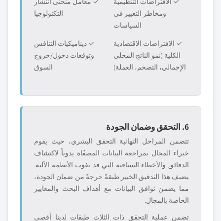
✓ الافتراضات التنظيمية
✓ معامل منحنى انتشار
ومخاطر التغيير في
التكنولوجيا
السياسات
✓ الافتراضات الاقتصادية
✓ ديناميكيات التنافس
الكلية (نمو الناتج المحلي
وتوقعات دخول/خروج
الإجمالي، التضخم، العملة)
السوق
6. التحقق وضمان الجودة
تتضمن المراحل النهائية التحقق البشري، حيث يقوم
خبراء المجال بمراجعة البيانات المصفّاة يدوياً لاكتشاف
الدقائق والأخطاء السياقية التي قد تفوت الأنظمة الآلية.
يضيف هذا التدقيق الخبير طبقةً حرجةً من ضمان الجودة،
مما يضمن توافق البيانات مع أهداف البحث والمعايير
الخاصة بالمجال.
تضمن عملية التحقق ذات الثلاث طبقات لدينا أقصى