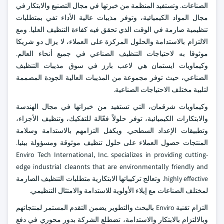
الصناعات. وتستفيد المنظمة من خبرتها في مجال التصنيع والابتكار في
مجال المواد الكيميائية، وتوفر مذيبات عالية الأداء تفي بمتطلبات
تنظيمية صارمة في الوقت الذي تحقق فيه كفاءة التنظيف العليا. ومع
الالتزام بالاستدامة والحلول المركزة على العملاء، لا يزال دو شريكا
موثوقا به لاحتياجات التنظيف الصناعي في جميع أنحاء العالم.
وكيماويات ايستمان هي لاعب بارز في سوق مذيبات التنظيف
الصناعي، حيث توفر مجموعة من المذيبات العالية الجودة المصممة
لتلبية مختلف الاحتياجات الصناعية.
وكيماويات شرقمان، التي تستفيد من خبراتها في مجال الهندسة
والابتكارات الكيميائية، توفر حلولاً فعّالة للتفكيك، وتنظيف الأجزاء،
وتطبيقات الإعداد السطحي. ويكفل التزامهم بالاستدامة وسلامة
المنتجات حصول العملاء على حلول تنظيف موثوقة ومسؤولة بيئيا.
Enviro Tech International, Inc. specializes in providing cutting-
edge industrial cleannts that are environmentally friendly and
highly effective. وتعالج تركيباتها الابتكارية متطلبات التنظيف الصارمة
لمختلف الصناعات مع إيلاء الأولوية للاستدامة والامتثال التنظيمي.
التزام تقنية Enviro بالبحث والتطوير يضمن التقدم المستمر لمنتجاتهم
وبالالتزام بالابتكار والاستدامة، تضطلع الشركة بدور محوري في دفع