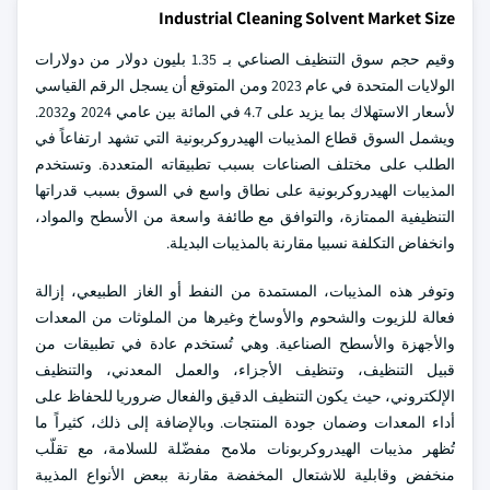
Industrial Cleaning Solvent Market Size
وقيم حجم سوق التنظيف الصناعي بـ 1.35 بليون دولار من دولارات
الولايات المتحدة في عام 2023 ومن المتوقع أن يسجل الرقم القياسي
لأسعار الاستهلاك بما يزيد على 4.7 في المائة بين عامي 2024 و2032.
ويشمل السوق قطاع المذيبات الهيدروكربونية التي تشهد ارتفاعاً في
الطلب على مختلف الصناعات بسبب تطبيقاته المتعددة. وتستخدم
المذيبات الهيدروكربونية على نطاق واسع في السوق بسبب قدراتها
التنظيفية الممتازة، والتوافق مع طائفة واسعة من الأسطح والمواد،
وانخفاض التكلفة نسبيا مقارنة بالمذيبات البديلة.
وتوفر هذه المذيبات، المستمدة من النفط أو الغاز الطبيعي، إزالة
فعالة للزيوت والشحوم والأوساخ وغيرها من الملوثات من المعدات
والأجهزة والأسطح الصناعية. وهي تُستخدم عادة في تطبيقات من
قبيل التنظيف، وتنظيف الأجزاء، والعمل المعدني، والتنظيف
الإلكتروني، حيث يكون التنظيف الدقيق والفعال ضروريا للحفاظ على
أداء المعدات وضمان جودة المنتجات. وبالإضافة إلى ذلك، كثيراً ما
تُظهر مذيبات الهيدروكربونات ملامح مفضّلة للسلامة، مع تقلّب
منخفض وقابلية للاشتعال المخفضة مقارنة ببعض الأنواع المذيبة