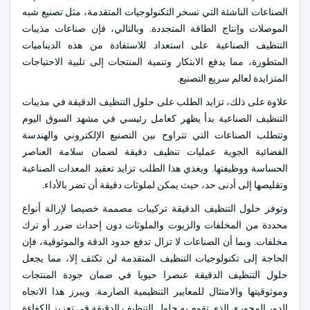
الصناعات الناشئة التي تسخر التكنولوجيات المتقدمة، مثل تصنيع شبه
الموصلات وإنتاج الطاقة المتجددة. وبالتالي، فإن صناعات مذيبات
التنظيف الصناعية على استعداد للاستفادة من هذه الديناميات
المتطورة، مما يدفع الابتكار وتنمية المنتجات إلى تلبية الاحتياجات
المتزايدة لعالم سريع التصنيع.
علاوة على ذلك، تزايد الطلب على حلول التنظيف الدقيقة في مذيبات
التنظيف الصناعية بدأ يظهر كعامل رئيسي في مشهد السوق اليوم
وتتطلب الصناعات التي تتراوح بين التصنيع الإلكتروني والهندسة
الفضائية الجوية عمليات تنظيف دقيقة لضمان سلامة العناصر
الحساسة ووظيفتها. ويغذي هذا الطلب تزايد تعقيد المعدات الصناعية
وتقليصها إلى أدنى حد، حيث يمكن لملوثات دقيقة أن تضر بالأداء.
وتوفر حلول التنظيف الدقيقة تركيبات مصممة خصيصا لإزالة أنواع
محددة من المخلفات والزيوت والملوثات دون إحداث ضرر أو ترك
مخلفات. وبما أن الصناعات لا تزال تدفع حدود الدقة والموثوقية، فإن
الحاجة إلى تكنولوجيات التنظيف المتقدمة لن تكثف إلا، مما يجعل
حلول التنظيف الدقيقة عنصرا حيويا في ضمان جودة المنتجات
وموثوقيتها والامتثال للمعايير التنظيمية الصارمة. ويبرز هذا الاتجاه
الدور المحوري الذي تقوم به حلول التنظيف الدقيقة في تعزيز الكفاءة