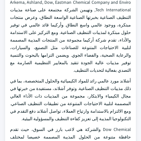
Arkema, Ashland, Dow, Eastman Chemical Company and Enviro
Tech International, وتهيمن الشركة مجتمعة على صناعة مذيبات
التنظيف الصناعية بخبرتها الصناعية الواسعة النطاق، وعرض منتجات
مبتكرة، ووجود عالمي واسع النطاق. وأركيما قائد عالمي في توفير
حلول مبتكرة لمذيبات التنظيف الصناعية. ومع التركيز على الاستدامة
والأداء، تقدم شركة أركيما مجموعة من المنتجات المذيبة المصممة
لتلبية الاحتياجات المتنوعة للصناعات مثل التصنيع، والسيارات،
والرعاية الصحية، والفضاء الجوي. ويضمن التزامها بالبحوث والتنمية
توفير مذيبات عالية الجودة تتقيد بالمعايير التنظيمية الصارمة مع
التصدي بفعالية لتحديات التنظيف.
أشلاند مورد عالمي رائد للمواد الكيميائية والحلول المتخصصة، بما في
ذلك مذيبات التنظيف الصناعية. وتوفر آشلاند، مستفيدة من خبرتها في
مجال الكيمياء والابتكار، مجموعة من المذيبات ذات الأداء العالي
المصممة لتلبية الاحتياجات المتنوعة من تطبيقات التنظيف الصناعي.
ومع الالتزام بالاستدامة وارتياح العملاء، تواصل أشلاند دفع التقدم في
التكنولوجيا المذيبة إلى تعزيز كفاءة التنظيف والمسؤولية البيئية.
Dow Chemical والشركة هي لاعب بارز في السوق، حيث تقدم
حافظة متنوعة من الحلول المذيبة المصممة خصيصا لمختلف