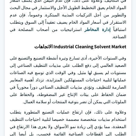
في التكاليف. وعلاوة على ذلك، فإن عدم التيقن الذي يكتنف أسعار
المواد الخام يعيق التخطيط الطويل الأجل والاستثمار في مجال البحث
والتطوير من أجل التركيبات المذيبة المبتكرة. وعموماً، فإن عدم
الاستقرار في أسعار المواد الخام يضيف تعقيداً إلى السوق ويتطلب
استباقياً
إدارة المخاطر
استراتيجيات من أصحاب المصلحة في
الصناعة.
Industrial Cleaning Solvent Market الاتجاهات
وفي السنوات الأخيرة، أدى تسارع وتيرة أنشطة التصنيع والتصنيع على
الصعيد العالمي إلى دفع الطلب على مذيبات التنظيف الصناعي إلى
مستويات لم يسبق لها مثيل. وفي الوقت الذي توسع فيه الصناعات
عملياتها لتلبية احتياجات المستهلكين المتزايدة، تزداد أهمية المعايير
الصارمة للتنظيف. وتؤدي مذيبات التنظيف الصناعي دوراً محورياً في
ضمان الحفاظ على بيئات الإنتاج غير المضغوطة، والحفاظ على
الملوثات التي يمكن أن تضر بنوعية المنتجات أو سلامة العمال.
وعلاوة على ذلك، فإن ارتفاع عمليات التصنيع المتطورة يتطلب
استخدام مذيبات متخصصة مصممة خصيصا لتلبية احتياجات التنظيف
المعقدة، مما يؤدي إلى زيادة نمو الأسواق. ولا يعزى هذا الارتفاع في
الطلب إلى القطاعات الصناعية القائمة فحسب، بل أيضا إلى