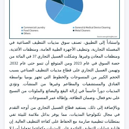
واستناداً إلى التطبيق، تصنف سوق مذيبات التنظيف الصناعية في
المغسلة التجارية، وتنظيف الأجهزة الطبية العامة، ومنظفات الأغذية،
ومنظفات المعادن وغيرها. وشكلت الغسيل التجاري 37 في المائة من
حصة السوق في عام 2023 ومن المتوقع أن تنمو حتى عام 2032.
وتهيمن الغسيل التجاري على قطاع مذيبات التنظيف الصناعي بسبب
الحجم الكبير من المنسوجات والخطوط التي تجهز يوميا بواسطة
الفنادق والمستشفيات والمطاعم وغيرها من المنشآت. وتؤدي
المذيبات دوراً حاسماً في إزالة البقع والبضائع والملوثات من النسيج
على نحو فعال، وضمان النظافة، وإطالة عمر المنسوجات.
وبالإضافة إلى ذلك، يستفيد قطاع الغسيل التجاري من أوجه التقدم
في مجال تكنولوجيا المذيبات، مما يوفر بدائل ملائمة للبيئة تفي
بمتطلبات تنظيمية صارمة مع الحفاظ على كفاءة التنظيف العالية. إن
قابلية عمليات التنظيف القائمة على المذيبات وكفاءتها تجعلها أمرا لا