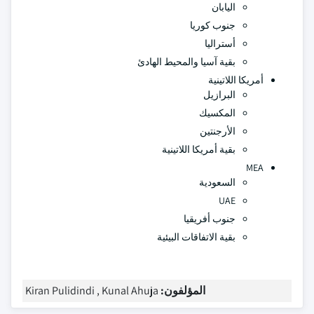
اليابان
جنوب كوريا
أستراليا
بقية آسيا والمحيط الهادئ
أمريكا اللاتينية
البرازيل
المكسيك
الأرجنتين
بقية أمريكا اللاتينية
MEA
السعودية
UAE
جنوب أفريقيا
بقية الاتفاقات البيئية
المؤلفون:
Kiran Pulidindi , Kunal Ahuja