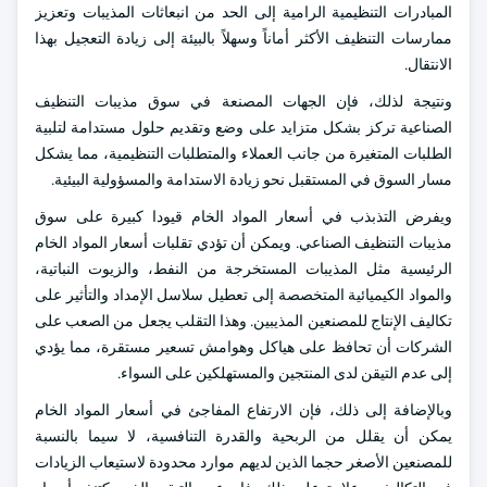
المبادرات التنظيمية الرامية إلى الحد من انبعاثات المذيبات وتعزيز
ممارسات التنظيف الأكثر أماناً وسهلاً بالبيئة إلى زيادة التعجيل بهذا
الانتقال.
ونتيجة لذلك، فإن الجهات المصنعة في سوق مذيبات التنظيف
الصناعية تركز بشكل متزايد على وضع وتقديم حلول مستدامة لتلبية
الطلبات المتغيرة من جانب العملاء والمتطلبات التنظيمية، مما يشكل
مسار السوق في المستقبل نحو زيادة الاستدامة والمسؤولية البيئية.
ويفرض التذبذب في أسعار المواد الخام قيودا كبيرة على سوق
مذيبات التنظيف الصناعي. ويمكن أن تؤدي تقلبات أسعار المواد الخام
الرئيسية مثل المذيبات المستخرجة من النفط، والزيوت النباتية،
والمواد الكيميائية المتخصصة إلى تعطيل سلاسل الإمداد والتأثير على
تكاليف الإنتاج للمصنعين المذيبين. وهذا التقلب يجعل من الصعب على
الشركات أن تحافظ على هياكل وهوامش تسعير مستقرة، مما يؤدي
إلى عدم التيقن لدى المنتجين والمستهلكين على السواء.
وبالإضافة إلى ذلك، فإن الارتفاع المفاجئ في أسعار المواد الخام
يمكن أن يقلل من الربحية والقدرة التنافسية، لا سيما بالنسبة
للمصنعين الأصغر حجما الذين لديهم موارد محدودة لاستيعاب الزيادات