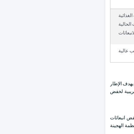
لغذائية
 الحالية
انبعاثات
ب عالية
 المنبع. يهدف الإطار
. تتضمن هذه المبادرة حوافز ضريبية لخفض
فض انبعاثات
ظمة الهجينة