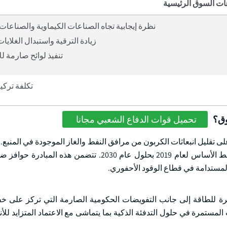
ات السوق الرئيسية
نظرة إيجابية تجاه الصناعات الكيماوية والصناعات ا
زيادة الترقية واستبدال الغلايات
تنفيذ لوائح صارمة لل
تكلفة تركي
وق؟
تحميل قوات الدفاع الشعبي مجانا
اقترحت الحكومة الكندية لوائح جديدة في عام 2024 تركز على تقليل انبعاثات الكربون من مرافق النفط والغاز الموجودة في
إلى تحقيق انخفاض بنسبة 35٪ في انبعاثات غازات الدفيئة مقارنة بخط الأساس لعام 2019 بحلول عام 2030
لمستدامة في قطاع الوقود الأحفوري.
موفرة للطاقة إلى جانب التفويضات الحكومية الصارمة التي تركز على خ
لمستمرة في حلول التدفئة الذكية بما يتماشى مع الاعتماد المتزايد للأن