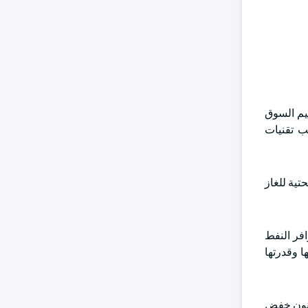
لى الوقود ، يتم تقسيم السوق
لب تقنيات
تزايد في البنية التحتية للغاز
 3 مليارات دولار أمريكي في عام 2024 ، وسيؤدي توافر النفط
ا وقدرتها
 وقانون خفض