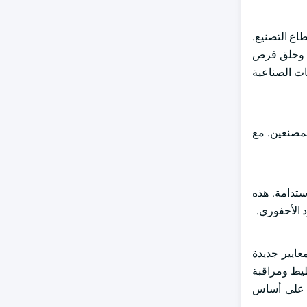
ار أمريكي تم توجيهه نحو قطاع التصنيع.
جل وخلق فرص
ات الصناعية
لمصنعين. مع
ستدامة. هذه
د الأحفوري.
عايير جديدة
معايير معايير تسهل تخطيط ومراقبة
ية على أساس