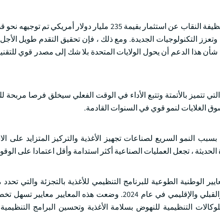
للاستشهاد ، في عام 2025 ، كشف البرنامج الفيدرالي لدعم الطاقة النظيفة النقاب عن استثمار بقيمة 235 مليار دول
 وتعزز التكنولوجيات الجديدة. ومع ذلك ، فإن تحقيق التقدم طويل الأ
 شأن هذا الدعم أن يحول الولايات المتحدة بلا شك إلى مصدر قوي للتقني
التي تتميز بالأتمتة وتتبع الأداء في الوقت الفعلي سيخلق فرصا مربحة ل
وق الغلايات لنمو قوي في السنوات القادمة.
 بسبب النمو السريع لصناعات تجهيز الأغذية والتركيز المتزايد على الا
 الحديثة ، تجعل العمليات الصناعية أكثر استدامة وأقل اعتمادا على الوقو
يير الوطنية الطوعية للبرنامج التنظيمي للأغذية بالتجزئة والتي تحدد م
للحوكمة السليمة للأغذية على مستويات الولاية والمستوى المحلي والقبلي والإقليمي في عام 2024. وضعت هذه ال
للوكالات التنظيمية للنهوض بسلامة الأغذية وتحسين البرامج التنظيم