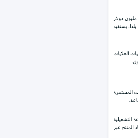
ى سبيل المثال، في عام 2025، أظهر صندوق المناخ الأخضر التزامه بالقدرة على الصمود في وجه تغير المناخ من خلال استثمار 686.8 مليون دولار
أمريكي، والتي عند تعزيزها بالتمويل المشترك، حشد ما مجموعه 1.5 مليار دولار أمريكي. وستستخدم هذه الأموال لتنفيذ 11 مشروعا في 42 بلدا، يستفيد
ات الغلايات
وق.
ات المستمرة
اعة.
ة التشغيلية
د المنتج عبر