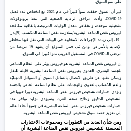
على نمو السوق.
غير أن السوق حققت نمواً كبيراً في عام 2021 مع انخفاض عدد قضايا
COVID-19. وأدت مرافق الرعاية الصحية التي تنفذ بروتوكولات
تشغيلية موحدة، وانخفاض معدل الوفيات المرتبطة باتفاقية مكافحة
فيروس نقص المناعة البشرية/متلازمة نقص المناعة المكتسب (الإيدز)
- 19، إلى زيادة الإجراءات الانتخابية في البيئات التي تقل فيها مخاطر
الإصابة بالأمراض. ومن ثم، فمن المتوقع أن يشهد 19 مريضا من
مرضى الـ COVID في المستقبل القريب نموا كبيرا في السوق.
إن فيروس نقص المناعة البشرية هو فيروس يؤثر على النظام المناعي
للجسد البشري. العدوى بفيروس نقص المناعة البشرية قابلة للنقل
ويمكن نقلها عن طريق الاتصال بالسائل المنوي أو السوائل المهبليّة
والدم المُصاب بالعدوى والهجمات على نظام المناعة الخاص بالجسد
وتؤدي اختبارات تشخيص فيروس نقص المناعة البشرية دورا حيويا في
التشخيص الدقيق وعلاج صحة الفرد. وسيؤدي تزايد توافر عدة
اختبارات تشخيص فيروس نقص المناعة البشرية في جميع أنحاء العالم
إلى تعزيز حصة سوق تشخيص فيروس نقص المناعة البشرية.
ومن شأن العديد من التطورات ومجموعات الاختبارات
المحسنة لتشخيص فيروس نقص المناعة البشرية أن