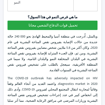
النمو
ما هي فرص النمو في هذا السوق؟
تحميل قوات الدفاع الشعبي مجانا
وبالمثل، أُدرجت في منطقة آسيا والمحيط الهادئ نحو 000 240 حالة
جديدة من حالات الإصابة بفيروس نقص المناعة البشرية في عام
2020، وكان أكثر من 5.8 ملايين شخص مصابين بفيروس نقص المناعة
البشرية. ومن ثم، فإن العبء المتزايد للإصابة بفيروس نقص المناعة
البشرية في البلدان المتخلفة النمو والبلدان النامية، ولا سيما في
المنطقة الأفريقية، سيعجل بالطلب على تشخيص فيروس نقص
المناعة البشرية في السنوات القادمة.
The COVID-19 outbreak has adversely impacted on HIV
diagnostics market in 2020. واعتمد العديد من أنحاء العالم وقفاً
وقائياً لمحاربة انتقال المجتمع المحلي لفيروس COVID-19. وأدى ذلك
إلى انخفاض كبير في عدد إجراءات تشخيص فيروس نقص المناعة
البشرية وزيارات المرضى في مرافق الرعاية الصحية، مما أثر سلبا