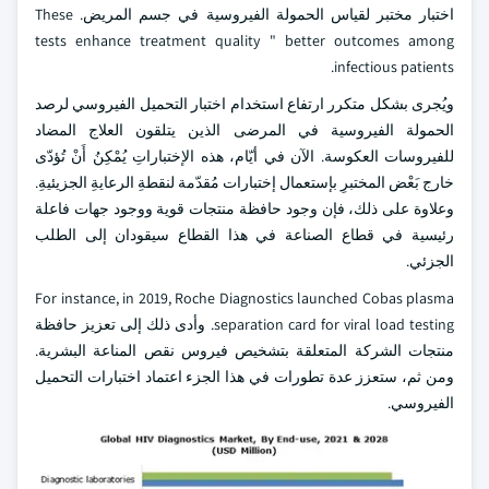
اختبار مختبر لقياس الحمولة الفيروسية في جسم المريض. These
tests enhance treatment quality " better outcomes among
infectious patients.
ويُجرى بشكل متكرر ارتفاع استخدام اختبار التحميل الفيروسي لرصد
الحمولة الفيروسية في المرضى الذين يتلقون العلاج المضاد
للفيروسات العكوسة. الآن في أيّام، هذه الإختباراتِ يُمْكِنُ أَنْ تُؤدّى
خارج بَعْض المختبرِ بإستعمال إختبارات مُقدّمة لنقطةِ الرعايةِ الجزيئيةِ.
وعلاوة على ذلك، فإن وجود حافظة منتجات قوية ووجود جهات فاعلة
رئيسية في قطاع الصناعة في هذا القطاع سيقودان إلى الطلب
الجزئي.
For instance, in 2019, Roche Diagnostics launched Cobas plasma
separation card for viral load testing. وأدى ذلك إلى تعزيز حافظة
منتجات الشركة المتعلقة بتشخيص فيروس نقص المناعة البشرية.
ومن ثم، ستعزز عدة تطورات في هذا الجزء اعتماد اختبارات التحميل
الفيروسي.