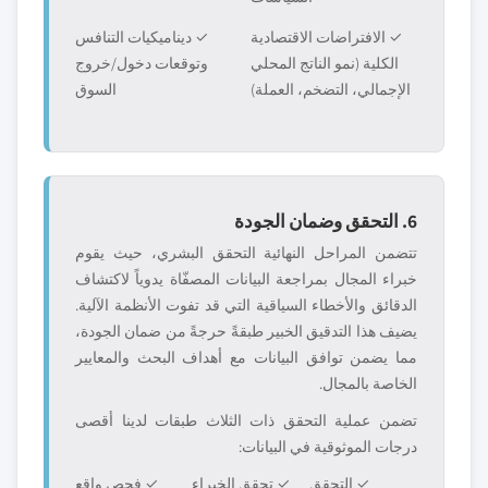
✓ الافتراضات الاقتصادية
✓ ديناميكيات التنافس
الكلية (نمو الناتج المحلي
وتوقعات دخول/خروج
الإجمالي، التضخم، العملة)
السوق
6. التحقق وضمان الجودة
تتضمن المراحل النهائية التحقق البشري، حيث يقوم
خبراء المجال بمراجعة البيانات المصفّاة يدوياً لاكتشاف
الدقائق والأخطاء السياقية التي قد تفوت الأنظمة الآلية.
يضيف هذا التدقيق الخبير طبقةً حرجةً من ضمان الجودة،
مما يضمن توافق البيانات مع أهداف البحث والمعايير
الخاصة بالمجال.
تضمن عملية التحقق ذات الثلاث طبقات لدينا أقصى
درجات الموثوقية في البيانات:
✓ التحقق
✓ تحقق الخبراء
✓ فحص واقع