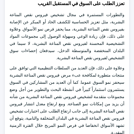
تعزز الطلب على السوق في المستقبل القريب
والتطورات المستمرة في مجال تشخيص فيروس نقص المناعة
البشرية، مثل تعزيز الحساسية للكشف الحاد أو المبكر عن الإصابة
بفيروس نقص المناعة البشرية، مما يحفز فرص نمو الأسواق. وعلاوة
على ذلك، فإن زيادة الوعي وسهولة الوصول إلى مجموعات المواد
التشخيصية المحسنة لفيروس نقص المناعة البشرية، لا سيما في
البلدان المنخفضة والمتوسطة الدخل، سيدفعان إحصاءات سوق
التشخيص لفيروس نقص المناعة البشرية.
وعلاوة على ذلك، فإن العديد من السلطات التنظيمية التي توافق على
منتجات متطورة لمكافحة عبء مرض فيروس نقص المناعة البشرية
سيحفز نمو السوق عموما. كما أن العديد من المشاركين في السوق
يستثمرون استثماراً كبيراً في أنشطة البحث والتطوير من أجل وضع
مجموعات متقدمة لتشخيص فيروس نقص المناعة البشرية من شأنه
أن يزيد من إمكانات نمو الصناعة. ومع ارتفاع معدل انتشار فيروس
نقص المناعة البشرية إلى جانب ارتفاع الطلب على اختبارات تشخيص
فيروس نقص المناعة البشرية في البلدان المتخلفة والنامية، يتوقع أن
تشهد الأسواق انخفاضا في فرص النمو المربح خلال الفترة الزمنية
المقدرة.