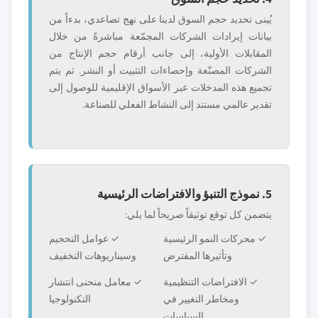
يُبنى تحديد حجم السوق لدينا على نهج تصاعدي، بدءاً من
بيانات إيرادات الشركات المجمّعة مباشرةً من خلال
المقابلات الأولية، إلى جانب أرقام حجم الإنتاج من
الشركات المصنّعة وإحصاءات التثبيت أو النشر. ثم يتم
تجميع هذه المدخلات عبر الأسواق الإقليمية للوصول إلى
تقدير عالمي مستند إلى النشاط الفعلي للصناعة.
5. نموذج التنبؤ والافتراضات الرئيسية
يتضمن كل توقع توثيقاً صريحاً لما يلي:
✓ محركات النمو الرئيسية
✓ عوامل التحجيم
وتأثيرها المفترض
وسيناريوهات التخفيف
✓ الافتراضات التنظيمية
✓ معامل منحنى انتشار
ومخاطر التغيير في
التكنولوجيا
السياسات