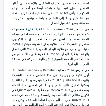
استثنائية مع تحسين تكاليف التشغيل. بالإضافة إلى أدائها
المتميز ، فإن انبعاثاتها متوافقة أيضا مع أحدث اللوائح
الحكومية. يأتي ProTec NX في ستة خيارات إخراج ، تمتد
من 48 كيلو واط إلى 180 كيلو واط ، ويتميز بمخرجات
محسنة ومرونة تحميل أفضل.
في سبتمبر 2024 ، ستقدم Fulton
غلاية بخارية
ومجموعة
كاملة من خدمات الرعاية اللاحقة المصممة لدعم مصانع
الجعة ومصانع التقطير مع أحدث تحديات إزالة الكربون.
ستعرض الشركة أحدث غلاية بخارية هجينة مبتكرة VSRT-E
جنبا إلى جنب مع غلاية البخار العمودية VSRT التي تعمل
بالوقود وغلاية البخار Europack. علاوة على ذلك ، سيعزز
هذا الابتكار الحصة السوقية الإجمالية للشركة في صناعة
الغلايات البخارية.
في مارس 2024 ، طلبت Remeha و Hollander Techniek
أول غلاية هيدروجينية. في هذا التعاون ، قامت الشركة
بتثبيت Quinta Ace H؟ 100٪ ، غلاية هيدروجين عالية التقنية
يمكنها تحقيق ناتج 40 كيلو واط. تم تحسين هذا النظام
بمضخة حرارية Effenca MT40 و 2 غلاية Quinta Ace 45 في
تكوين متتالي تم التحكم فيه بواسطة وحدة تحكم في نظام
miTera Plus. كان النظام محايدا تماما للطاقة ، وكان ذلك
تقدما ملحوظا نحو التدفئة المستدامة الخالية من الكربون