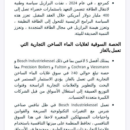
كمرجع ، في عام 2024 ، نفذت البرازيل سياسة وطنية
لانتقال الطاقة تتضمن التعهد باستثمارات خضراء تصل إلى
400 مليار دولار أمريكي خلال العقد المقبل. تعزز هذه
السياسة البرامج الرئيسية للتحول إلى الطاقة النظيفة ،
وتعزز هيمنة البرازيل في مجال الطاقة المتجددة ، وتعزز
التنمية الصديقة للبيئة.
الحصة السوقية لغلايات الماء الساخن التجارية التي
تعمل بالغاز
يمتلك أفضل 5 لاعبين بما في ذلك Bosch Industriekessel و
Viessmann و Cochran و Fulton و Precision Boilers معا
حصة تبلغ حوالي 40٪ في سوق غلايات الماء الساخن
التجارية التي تعمل بالغاز. يؤدي الاستثمار المستمر في
البحث والتطوير والعلامات التجارية الراسخة وقنوات
التوزيع العميقة إلى استغلال الأسواق من قبل الشركات
الكبيرة متعددة الجنسيات.
تعمل Bosch Industriekessel في ظل تنافس صناعي
شرس مع التغيرات التكنولوجية السريعة والقوانين
واحتياجات المستهلكين المتغيرة لاحقا. في هذا السوق
التنافسي ، تحافظ المنظمة على ميزتها التنافسية باستخدام
علامتها التجارية ذات السمعة الطيبة ، ووجودها في الأسواق