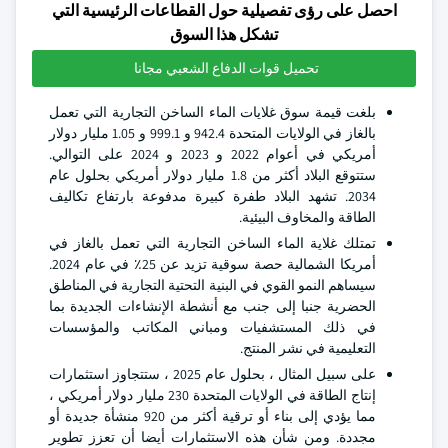
احصل على رؤى تفصيلية حول القطاعات الرئيسية التي
تشكل هذا السوق
تحميل قوات الدفاع الشعبي مجانا
بلغت قيمة سوق غلايات الماء الساخن التجارية التي تعمل
بالغاز في الولايات المتحدة 942.4 و 999.1 و 1.05 مليار دولار
أمريكي في أعوام 2022 و 2023 و 2024 على التوالي.
ستتوقع البلاد أكثر من 1.8 مليار دولار أمريكي بحلول عام
2034. تشهد البلاد طفرة كبيرة مدفوعة بارتفاع تكاليف
الطاقة والمخاوف البيئية.
تمتلك غلاية الماء الساخن التجارية التي تعمل بالغاز في
أمريكا الشمالية حصة سوقية تزيد عن 25٪ في عام 2024.
سيساهم النمو القوي في البنية التحتية التجارية في المناطق
الحضرية جنبا إلى جنب مع أنشطة الإنشاءات الجديدة بما
في ذلك المستشفيات ومباني المكاتب والمؤسسات
التعليمية في نشر المنتج.
على سبيل المثال ، بحلول عام 2025 ، ستتجاوز استثمارات
إنتاج الطاقة في الولايات المتحدة 230 مليار دولار أمريكي ،
مما يؤدي إلى بناء أو ترقية أكثر من 920 منشأة جديدة أو
مجددة. ومن شأن هذه الاستثمارات أيضا أن تعزز تطوير