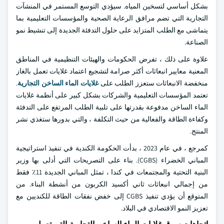
بشكل أساسي لتسخين المياه. سيؤدي التوسع المستمر في المنشآت
التجارية التي تضم مرافق الرعاية الصحية والمؤسسات التعليمية بما
يتماشى مع الطلب المتزايد على حلول التدفئة الجديدة إلى تنشيط نمو
الصناعة.
علاوة على ذلك ، تفرض الحكومات والهيئات التنظيمية في المناطق
المعنية معايير انبعاثات أكثر صرامة لتشجيع اعتماد غلايات تعمل بالغاز
منخفضة الانبعاثات ستعزز الطلب على
غلايات الماء الساخن التجارية
.
تعتمد المؤسسات التعليمية والشركات بشكل كبير على أنظمة غلايات
الماء الساخن مدفوعة بقدرتها على تلبية الطلب المرتفع على التدفئة
وكفاءة الطاقة والفعالية من حيث التكلفة ، والتي بدورها ستغذي نشر
المنتج.
كمرجع ، في عام 2023 ، بدأت الحكومة الكندية في تنفيذ استراتيجية
المباني الخضراء (CGBS). بناء على التصريحات التي أدلى بها وزير
البنية التحتية والمجتمعات في كندا ، تمثل المباني الجديدة 11٪ فقط
من إجمالي انبعاثات ثاني أكسيد الكربون من أنشطة البناء. من
المتوقع أن يؤدي تنفيذ CGBS إلى خفض نفقات الطاقة للكنديين مع
تعزيز النمو الاقتصادي في البلاد.