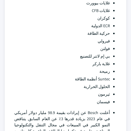
غلايات بيوورث
غلايات CFB
كوكران
ECR الدولية
حركية الطاقة
فيرولي
فولتن
بي إم لاتنر للتصنيع
غلاية باركر
رميحة
Suntec أنظمة الطاقة
الحلول الحرارية
ثيرمون
فيسمان
أعلنت Bosch عن إيرادات بقيمة 98.9 مليار دولار أمريكي
في عام 2023 بزيادة قدرها 3٪ عن العام السابق. يتناقض
النمو الكبير في المبيعات في مجال التنقل والتكنولوجيا