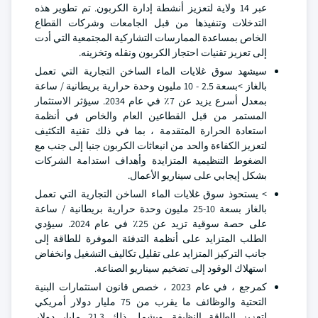
عبر 14 ولاية لتعزيز أنشطة إدارة الكربون. تم تطوير هذه
التدخلات وتنفيذها من قبل الجامعات وشركات القطاع
الخاص بمساعدة الممارسات التشاركية المجتمعية التي أدت
إلى تعزيز تقنيات احتجاز الكربون ونقله وتخزينه.
سيشهد سوق غلايات الماء الساخن التجارية التي تعمل
بالغاز >بسعة 2.5 - 10 مليون وحدة حرارية بريطانية / ساعة
بمعدل أسرع يزيد عن 7٪ في عام 2034. سيؤثر الاستثمار
المستمر من قبل القطاعين العام والخاص في أنظمة
استعادة الحرارة المتقدمة ، بما في ذلك تقنية التكثيف
لتعزيز الكفاءة والحد من انبعاثات الكربون جنبا إلى جنب مع
الضغوط التنظيمية المتزايدة وأهداف استدامة الشركات
بشكل إيجابي على سيناريو الأعمال.
> يستحوذ سوق غلايات الماء الساخن التجارية التي تعمل
بالغاز بسعة 10-25 مليون وحدة حرارية بريطانية / ساعة
على حصة سوقية تزيد عن 25٪ في عام 2024. سيؤدي
الطلب المتزايد على أنظمة التدفئة الموفرة للطاقة إلى
جانب التركيز المتزايد على تقليل تكاليف التشغيل وانخفاض
استهلاك الوقود إلى تضخيم سيناريو الصناعة.
كمرجع ، في عام 2023 ، خصص قانون استثمارات البنية
التحتية والوظائف ما يقرب من 75 مليار دولار أمريكي
لتعزيز الطاقة النظيفة. ويشمل ذلك 21.3 مليار دولار