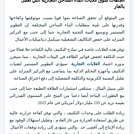
اتجاهات سوق غلايات الماء الساخن التجارية التي تعمل
بالغاز
من المتوقع أن تحقق الصناعة نموا قويا بسبب موثوقيتها وكفاءتها
وقدرتها على تلبية متطلبات الماء الساخن المختلفة. إن التطوير
المستمر وتوسيع البنية التحتية التجارية جنبا إلى جنب مع التركيز
المتزايد على خفض التكاليف التشغيلية سيكمل ديناميكيات الأعمال.
توفر هذه الغلايات خاصة في نماذج التكثيف عالية الكفاءة حلا فعالا من
حيث التكلفة لخفض فواتير الطاقة في البيئات التجارية ، مما سيعزز
بدوره اعتماد
الغلايات التجارية
. سيؤدي التطوير المستمر لتقنيات
التكثيف وأجهزة التحكم الذكية بما يتماشى مع التركيز المتزايد على
تقليل البصمة الكربونية والتكلفة التشغيلية إلى دفع اختراق الصناعة.
على سبيل المثال ، ستتلقى استثمارات الطاقة النظيفة جنبا إلى جنب
مع التطورات البناءة أيضا دعما من المنح على المستوى الفيدرالي
بقيمة تزيد عن 235 مليار دولار أمريكي في عام 2025.
زيادة الطلب على وحدات التكثيف ، والتي توفر كفاءة حرارية عالية
عن طريق استعادة الحرارة من غاز العادم ، وتقليل استهلاك الوقود مع
زيادة الإنتاج إلى أقصى حد ، والتي ستؤدي إلى زيادة توقعات الأعمال.