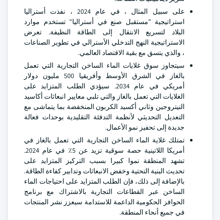
على سبيل المثال ، في عام 2024 ، نفذت أستراليا
استراتيجية "مستقبل صنع في أستراليا" تستخدم موارد
البلاد لتسريع الانتقال إلى الطاقة النظيفة. تعرض
الاستراتيجية النهج التدخلي الأسترالي في تطوير الصناعات
، والذي يتسق مع بقية الاقتصاد العالمي.
سيتجاوز سوق غلايات الماء الساخن التجارية التي تعمل
بالغاز في الشرق الأوسط وأفريقيا 500 مليون دولار
أمريكي في عام 2034. سيؤدي الطلب المتزايد على
الغلايات التي تعمل بالغاز والتي تلبي معايير انبعاثات أكاسيد
النيتروجين وثاني أكسيد الكربون المنخفضة بما يتماشى مع
التعديل التحديثي لأنظمة التدفئة التقليدية بوحدات فعالة
جديدة إلى تحفيز نمو الأعمال.
تمتلك غلاية الماء الساخن التجارية التي تعمل بالغاز في
أمريكا اللاتينية حصة سوقية تزيد عن 5٪ في عام 2024.
تشهد المنطقة نموا كبيرا بسبب التركيز المتزايد على
تحديث البنية التحتية وخفض الانبعاثات وتدابير كفاءة الطاقة.
بالإضافة إلى ذلك، فإن الطلب المتزايد على احتياجات الماء
الساخن عبر القطاعات التجارية بالاشتراك مع برنامج
الحوافز الحكومية الداعمة للاستدامة سيعزز نشر المنتجات
في جميع أنحاء المنطقة.