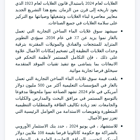
الغلايات لعام 2024 باستبدال قانون الغلايات لعام 1923 الذي
يعود تاريخه إلى قرن من الزمان. يضع هذا التشريع الجديد
معايير معاصرة لبناء الغلايات وتشغيلها وصيانتها مع التركيز
على سلامة الغلايات في جميع الصناعات.
سيشهد سوق غلايات الماء الساخن التجارية التي تعمل
بالغاز نموا يزيد عن 7٪ في عام 2034. سيؤدي التطوير
المتزايد للمنتجعات والفنادق والموتيلات المقترنة بترقية
وحدات الغلايات النظيفة إلى تضخيم إمكانات الأعمال. علاوة
على ذلك ، فإن التكامل المستمر لأنظمة التحكم في
الانبعاثات بما يتماشى مع تنفيذ تقنيات الموقد المتقدمة
سيخلق فرصا تجارية مواتية.
بلغت قيمة سوق غلايات الماء الساخن التجارية التي تعمل
بالغاز في المؤسسات التعليمية أكثر من 500 مليون دولار
أمريكي في عام 2024. تشهد الصناعة نموا ملحوظا مدفوعا
بالتوسع المستمر في مرافق البحث والمدارس والكليات
والجامعات. تعد زيادة تكاليف الطاقة والمتطلبات التنظيمية
المتطورة وتفويضات الاستدامة من العوامل الرئيسية التي
تعزز نمو الأعمال.
للاستشهاد ، في يونيو 2024 ، حدد بنك الاستثمار الأوروبي
بالشراكة مع حكومة كاتالونيا قرضا بقيمة 108 ملايين دولار
أمريكي لتحسين المرافق التعليمية العامة في المنطقة.