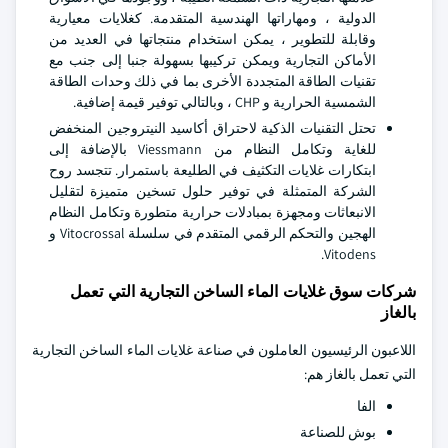
الدولية ، ومهاراتها الهندسية المتقدمة. كغلايات معيارية
وقابلة للتطوير ، يمكن استخدام منتجاتها في العديد من
الأماكن التجارية ويمكن تركيبها بسهولة جنبا إلى جنب مع
تقنيات الطاقة المتجددة الأخرى بما في ذلك وحدات الطاقة
الشمسية الحرارية و CHP ، وبالتالي توفير قيمة إضافية.
تحتل التقنيات الذكية لاحتراق أكاسيد النيتروجين المنخفض
للغاية وتكامل النظام من Viessmann بالإضافة إلى
ابتكارات غلايات التكثيف في الطليعة باستمرار. تتجسد روح
الشركة المتمثلة في توفير حلول تسخين متميزة لتقليل
الانبعاثات ومجهزة بمبادلات حرارية متطورة وتكامل النظام
الهجين والتحكم الرقمي المتقدم في سلسلة Vitocrossal و
Vitodens.
شركات سوق غلايات الماء الساخن التجارية التي تعمل
بالغاز
اللاعبون الرئيسيون العاملون في صناعة غلايات الماء الساخن التجارية
التي تعمل بالغاز هم:
الفا
بوش للصناعة