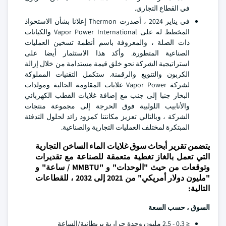
في القطاع التجاري.
في يناير 2024 ، أصدرت Thermon إعلانا بشأن الاستحواذ
المخطط له على Vapor Power International والكيانات
ذات الصلة ، والمعروفة باسم أنظمة تسخين العمليات
الصناعية المتطورة. وأكد هذا الاستثمار أيضا على
استراتيجية الشركة نحو خلق قيمة مستدامة من خلال إزالة
الكربون والتنويع والرقمنة. ستكمل التقنيات المملوكة
لشركة Vapor Power غلايات المقاومة الحالية ومولدات
البخار جنبا إلى جنب مع إضافة غلايات القطب الكهربائي
والأنابيب اللولبية فوق الحرجة إلى مجموعة منتجات
الشركة ، وبالتالي تعزيز مكانتنا كمزود رائد لحلول التدفئة
المبتكرة لمختلف العمليات التجارية والصناعية.
يتضمن تقرير أبحاث سوق غلايات الماء الساخن التجارية
التي تعمل بالغاز تغطية متعمقة للصناعة مع تقديرات
وتوقعات من حيث "الوحدات" و "MMBTU / ساعة" و
"مليون دولار أمريكي" من 2021 إلى 2032 ، للقطاعات
التالية:
السوق ، حسب السعة
≤ 0.3 - 2.5 مليون وحدة حرارية بريطانية/الساعة