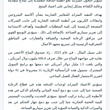
سيؤثر التحول المتزايد نحو أنظمة التدفئة التقليدية إلى نماذج متقدمة
وعالية الكفاءة بشكل إيجابي على اعتماد المنتج.
يهدف التنفيذ المتزايد للمعايير الصارمة بشأن أكاسيد النيتروجين
وانبعاثات الكربون من أنظمة التدفئة التجارية إلى جانب الشركات
المصنعة الرئيسية إلى تلبية المتطلبات التنظيمية وأهداف الاستدامة
إلى تعزيز سيناريو الصناعة. بالإضافة إلى ذلك ، سيؤدي التوسع القوي
في مرافق الرعاية الصحية والضيافة والعقارات في المناطق
الجغرافية الرئيسية إلى تسريع مشهد الأعمال.
على سبيل المثال ، في عام 2025 ، زاد صندوق المناخ الأخضر من
تفانيه في مواجهة المناخ من خلال صرف 686.8 مليون دولار أمريكي ،
والتي بلغت 1.5 مليار دولار أمريكي عند دمجها مع برامج التمويل
المشترك. ستمول هذه الرأسمالية الإيثارية 11 مشروعا في 42 دولة
لتعزيز الاستثمار الفعال للعمل المناخي.
سيؤدي الاعتماد المتزايد لوحدات التدفئة هذه في قطاع الرعاية
الصحية جنبا إلى جنب مع دمج أتمتة المباني والتحكم الذكي في هذه
الأنظمة إلى زيادة تركيب المنتج. سيؤدي التحديث والتحديث المستمر
للبنية التحتية التجارية جنبا إلى جنب مع دمج جهاز التحكم عن بعد
والميزات الذكية والصيانة التنبؤية إلى تعزيز سيناريو الصناعة.