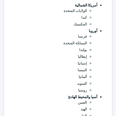
أمريكا الشمالية
الولايات المتحدة
كندا
المكسيك
أوروبا
فرنسا
المملكة المتحدة
بولندا
إيطاليا
إسبانيا
النمسا
ألمانيا
السويد
روسيا
آسيا والمحيط الهادئ
الصين
الهند
الفلبين