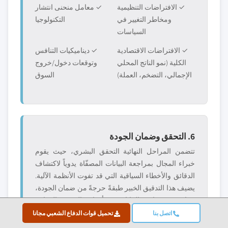
✓ الافتراضات التنظيمية
✓ معامل منحنى انتشار
ومخاطر التغيير في
التكنولوجيا
السياسات
✓ الافتراضات الاقتصادية
✓ ديناميكيات التنافس
الكلية (نمو الناتج المحلي
وتوقعات دخول/خروج
الإجمالي، التضخم، العملة)
السوق
6. التحقق وضمان الجودة
تتضمن المراحل النهائية التحقق البشري، حيث يقوم
خبراء المجال بمراجعة البيانات المصفّاة يدوياً لاكتشاف
الدقائق والأخطاء السياقية التي قد تفوت الأنظمة الآلية.
يضيف هذا التدقيق الخبير طبقةً حرجةً من ضمان الجودة،
مما يضمن توافق البيانات مع أهداف البحث والمعايير
الخاصة بالمجال.
اتصل بنا
تحميل قوات الدفاع الشعبي مجانا