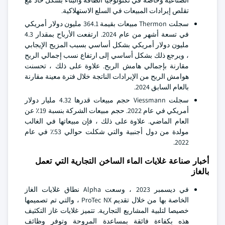
الصناعية وخاصة في تكنولوجيا الطاقة والبناء بشكل حاد مع
تقلص إيرادات المبيعات في السلع الاستهلاكية.
سجلت Thermon مبيعات بقيمة 364.1 مليون دولار أمريكي
في تسعة أشهر من عام 2024. ارتفعت الأرباح بمقدار 4.3
مليون دولار أمريكي بشكل أساسي بسبب المزيج الإيجابي
، ويرجع ذلك بشكل أساسي إلى ارتفاع نسب إجمالي الربح
مقارنة بإجمالي هامش الربح. علاوة على ذلك ، تحسنت
هوامش الربح من الإيرادات الناتجة خلال فترة معينة مقارنة
بالعام السابق 2024.
سجلت Viessmann حجم مبيعات قدرها 4.32 مليار دولار
أمريكي في عام 2022. حجم مبيعات الشركة بنسبة 19٪ عن
العام الماضي. علاوة على ذلك ، فإن مبيعاتها في الغالب
مولدة من دول أجنبية والتي شكلت حوالي 53٪ في عام
2022.
أخبار صناعة غلايات الماء الساخن التجارية التي تعمل
بالغاز
في ديسمبر 2023 ، وسعت Alpha نطاق غلايات الغاز
الخاصة بها من خلال تقديم ProTec NX ، والتي تم تصميمها
خصيصا لتلبية المشاريع التجارية. تتميز غلايات غاز التكثيف
هذه بكفاءة فائقة بمساعدة المروحة وتوفر وظائف