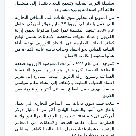
سلسلة التوريد المحلية وتسمح للبلاد بالانتقال إلى مستقبل
طاقة أكثر استدامة بوتيرة متسارعة.
من المتوقع أن يتجاوز سوق غلايات الماء الساخن التجارية
التي تعمل بالغاز في أوروبا 3.5 مليار دولار أمريكي بحلول
عام 2034. تشهد المنطقة نموا كبيرا مدفوعا بجهود إزالة
الكربون واعتماد تقنيات منخفضة الانبعاثات. تشمل لوائح
كفاءة الطاقة الصارمة في الاتحاد الأوروبي توجيه أداء
الطاقة للمباني نحو اعتماد وحدات تدفئة عالية الكفاءة من
شأنها تنشيط إمكانات الأعمال.
كمرجع ، في عام 2025 ، أبرمت المفوضية الأوروبية صفقة
الصناعة النظيفة. كان هدفها هو تعزيز القدرة التنافسية
الصناعية وتسريع إزالة الكربون. تهدف المبادرة إلى تعزيز
اعتماد التقنيات النظيفة بالإضافة إلى إنشاء نظام سياسي
مناسب بهدف جعل القطاع الصناعي أكثر مرونة ومنخفض
الكربون.
بلغت قيمة سوق غلايات الماء الساخن التجارية التي تعمل
بالغاز في آسيا والمحيط الهادئ أكثر من 1 مليار دولار
أمريكي في عام 2024. تعد زيادة اللوائح الفيدرالية والولائية
الصارمة بشأن كفاءة الطاقة والانبعاثات من المعايير
الرئيسية لاعتماد غلايات تعمل بالغاز عالية الكفاءة ، وبالتالي
تعزيز ديناميكيات الصناعة.