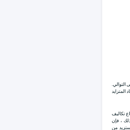
ي تعمل بالغاز ب 682.3 دولارا أمريكيا و 720.8 و 760 مليون دولار أمريكي في 2022 و 2023 و 2024 على التوالي.
 المتزايد
بمعدل نمو سنوي مركب يزيد عن 4.5٪ بحلول عام 2034. يؤثر ارتفاع تكاليف
ذلك ، فإن
ستزيد من