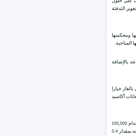
لب على حلول
غويز التدفئة
م 2045 الذي حدده برلمانها وحكومتها ومحكمتها
 المناخية.
عة. بالإضافة
الغاز خيارا
عاثات أكاسيد
على سبيل المثال ، ذكرت وزارة البترول والغاز الطبيعي أنه بحلول عام 2024 ، من المتوقع أن تنمو البنية التحتية للغاز الطبيعي المسال باستخدام 100,000
حافلة وشاحنة متوافقة مع الغاز الطبيعي المسال للسفر لمسافات طويلة. علاوة على ذلك, من المتوقع أن يزيد قطاع التخزين البارد من قدرته بمقدار 0.4