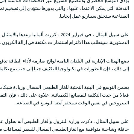
يؤدي التوسع الحضري والتصنيع السريع عبر الاقتصادات الناشئة إلى ج
التدفئة التي يمكن الاعتماد عليها ، والتي بدورها ستؤدي إلى تضخيم نم
الصناعية ستخلق سيناريو عمل إيجابيا.
الدستورية. سيتطلب هذا الالتزام استثمارات مكثفة في إزالة الكربون ، 
تضع الهيئات الإدارية في البلدان النامية لوائح صارمة لأداء الطاقة تدف
إلى ذلك ، فإن التطورات في تكنولوجيا التكثيف جنبا إلى جنب مع تكام
يضمن التوسع في البنية التحتية للغاز الطبيعي المسال وزيادة شبكات خ
فعالا من حيث التكلفة للمصانع الكيميائية. علاوة على ذلك ، فإن التق
النيتروجين في نفس الوقت سيحفز أيضا التوسع في الصناعة.