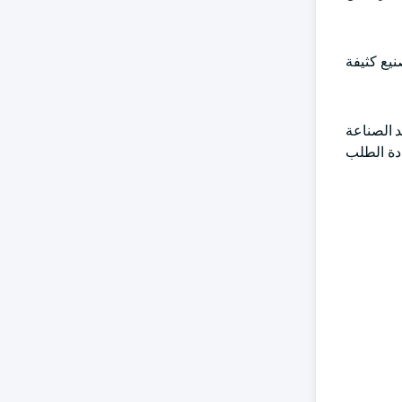
ات التصنيع كثيفة
 تعمل بالغاز غير المكثف إلى أكثر من 900 مليون دولار أمريكي بحلول عام 2034. تشهد الصناعة
ادة الطلب