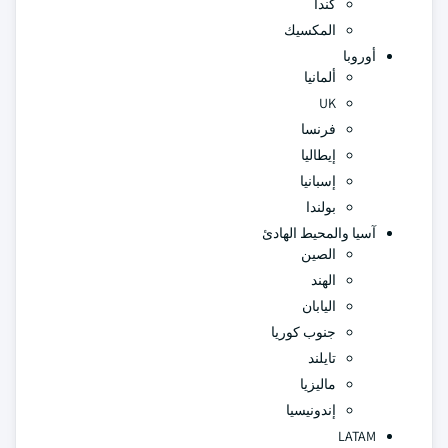
كندا
المكسيك
أوروبا
ألمانيا
UK
فرنسا
إيطاليا
إسبانيا
بولندا
آسيا والمحيط الهادئ
الصين
الهند
اليابان
جنوب كوريا
تايلند
ماليزيا
إندونيسيا
LATAM