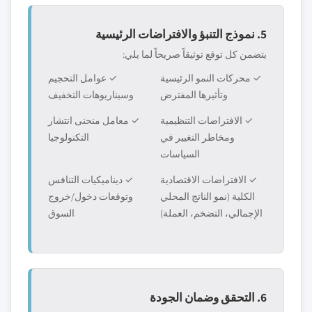
5. نموذج التنبؤ والافتراضات الرئيسية
يتضمن كل توقع توثيقاً صريحاً لما يلي:
✓ محركات النمو الرئيسية
✓ عوامل التحجيم
وتأثيرها المفترض
وسيناريوهات التخفيف
✓ الافتراضات التنظيمية
✓ معامل منحنى انتشار
ومخاطر التغيير في
التكنولوجيا
السياسات
✓ الافتراضات الاقتصادية
✓ ديناميكيات التنافس
الكلية (نمو الناتج المحلي
وتوقعات دخول/خروج
الإجمالي، التضخم، العملة)
السوق
6. التحقق وضمان الجودة