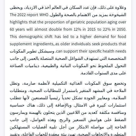
وعلاوة على ذلك، فإن عدد السكان في العالم آخذ في الازدياد، ويحظى
الشيخوخة بمزيد من الاهتمام بالصحة والطول. The 2022 report WHO
highlights that the proportion of geriatric population aging over
60 years will almost double from 12% in 2015 to 22% in 2050.
This demographic shift has led to a higher demand for food
supplement ingredients, as older individuals seek products that
can support their specific health needs. وسيشكل تطوير المكونات
المتخصصة التي تستهدف الشواغل الصحية المتصلة بالعمر، إلى جانب
التحول الملحوظ نحو المكونات النباتية والطبيعية، ديناميات الصناعة
على مدى السنوات القادمة.
وتخضع سوق المكونات الغذائية التكميلية لأنظمة صارمة، وتظل
الملاحة في المشهد المتغير باستمرار للمطالبات الصحية، ومتطلبات
السلامة، ومعايير الجودة تشكل تحدياً رئيسياً للمصنعين لأنها تتطلب
استثمارات كبيرة في الامتثال. وبالإضافة إلى ذلك، هناك حساسية
ومنافسة مكثفة كعديد من اللاعبين الذين يتحلون بالهيمنة ويمارسون
الضغط على هوامش التسعير والربح. وهذه العوامل، إلى جانب
الحاجة إلى مواصلة الابتكار من أجل تلبية أفضليات المستهلكين
المتطورة والاتجاهات الصحية، تهيئ بيئة معقدة للجهات الفاعلة، وتقييد