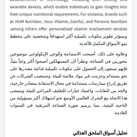
wearable devices, which enable individuals to gain insights into
their unique nutritional requirements. For instance, brands such
as HUM Nutrition, Vous Vitamin, Gainful, and Persona Nutrition
among others offer personalized vitamin involvement services.
وسيؤثر تطوير مكونات تكميلية أكثر استهدافاً وشخصية على مخطط
نمو الأسواق المكمل للأغذية.
وعلاوة على ذلك، أصبحت الاستدامة والوعي الإيكولوجي موضوعين
محوريين في الصناعة. ونظراً لأن المستهلكين أصبحوا أكثر وعياً بيئياً،
فإنهم يسعون إلى الحصول على مكونات تكميلية غذائية مصدرها على
نحو مستدام وحزمت في مواد ملائمة للبيئة. وتستجيب الشركات عن
طريق إدراج ممارسات مستدامة في مجال الاستعانة بمصادر خارجية،
والحد من النفايات، واعتماد خيارات للتغليف المراعي للبيئة. ويتمشى
هذا الاتجاه مع التحرك العالمي الأوسع نحو استهلاك أكثر مسؤولية من
الناحية البيئية، مما يرسم صورة الصناعة المرتقبة في السنوات
القادمة.
تحليل أسواق الملحق الغذائي