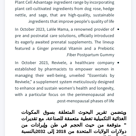
Plant Cell Advantage ingredient range by incorporating
plant cell-cultivated ingredients from dog rose, hedge
nettle, and sage, that are high-quality, sustainable
ingredients that improve people's quality of life.
In October 2023, LaVie Mama, a renowned provider of
pre and postnatal care solutions, officially introduced
its eagerly awaited prenatal supplements. The lineup
featured a Ginger prenatal Vitamin and a Prebiotic
Fiber Postpartum Gummy.
In October 2023, Revivele, a healthcare company
established by pharmacists to empower women in
managing their well-being, unveiled "Essentials by
Revivele,” a supplement system meticulously designed
to enhance and sustain women's health and longevity,
with a particular focus on the perimenopausal and
post-menopausal phases of life.
ويتضمن تقرير البحوث المتعلقة بسوق المكونات
الغذائية التكميلية تغطية متعمقة للصناعة، مع تقديرات
" متوقعة من حيث الحجم في طن وإيرادات من
دولارات الولايات المتحدة من 2018 إلى 2032بالنسبة