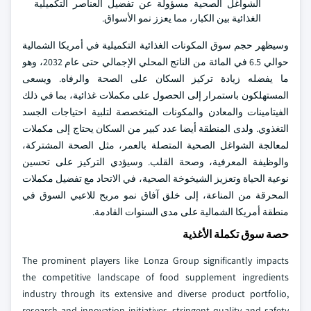
الشواغل الصحية مسؤولة عن تفضيل العناصر التكميلية
الغذائية بين الكبار، مما يعزز نمو الأسواق.
وسيظهر حجم سوق المكونات الغذائية التكميلية في أمريكا الشمالية
حوالي 6.5 في المائة من الناتج المحلي الإجمالي حتى عام 2032، وهو
ما يفضله زيادة تركيز السكان على الصحة والرفاه. ويسعى
المستهلكون باستمرار إلى الحصول على مكملات غذائية، بما في ذلك
الفيتامينات والمعادن والمكونات المتخصصة لتلبية احتياجات الجسد
التغذوي. ولدى المنطقة أيضا عدد كبير من السكان يحتاج إلى مكملات
لمعالجة الشواغل الصحية المتصلة بالعمر، مثل الصحة المشتركة،
والوظيفة المعرفية، وصحة القلب. وسيؤدي التركيز على تحسين
نوعية الحياة وتعزيز الشيخوخة الصحية، في الاتحاد مع تفضيل مكملات
المحرقة من المناعة، إلى خلق آفاق نمو مربح للاعبي السوق في
منطقة أمريكا الشمالية على مدى السنوات القادمة.
حصة سوق تكملة الأغذية
The prominent players like Lonza Group significantly impacts
the competitive landscape of food supplement ingredients
industry through its extensive and diverse product portfolio,
research and innovation initiatives, stringent quality and safety