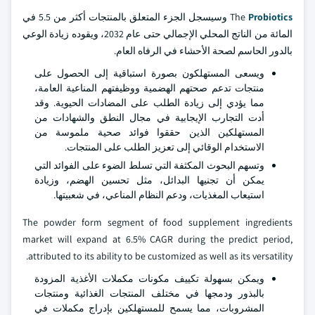
Probiotics
The
وسيسجل الجزء المتعلق بالمنتجات أكثر من 5.5 في
المائة من الناتج المحلي الإجمالي حتى عام 2032، ويقوده زيادة الوعي
بالدور الحاسم لصحة الأحشاء في الرفاه العام.
ويسعى المستهلكون بصورة استباقية إلى الحصول على
منتجات تدعم صحتهم الهضمية ووظيفتهم المناعية العامة،
مما يؤدي إلى زيادة الطلب على المضادات الحيوية. وقد
أدت التجارب الإيجابية في مجال النطق والشهادات من
المستهلكين الذين حققوا فوائد صحية ملموسة من
الاستخدام الوقائي إلى تعزيز الطلب على المنتجات.
وتسهم البحوث المكثفة التي تسلط الضوء على الفوائد التي
يمكن أن تجنيها البدائل، مثل تحسين الهضم، وزيادة
استيعاب المغذيات، ودعم النظام المناعي، في شعبيتها.
The powder form segment of food supplement ingredients
market will expand at 6.5% CAGR during the predict period,
attributed to its ability to be customized as well as its versatility.
ويمكن بسهولة تكييف مكونات مكملات الأغذية المزودة
بالبذور ودمجها في مختلف المنتجات الغذائية ومنتجات
المشروبات، مما يسمح للمستهلكين بإدراج مكملات في