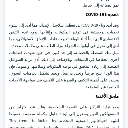
نمو الصناعة إلى حد ما.
COVID-19 Impact
وقد أدى وباء COVID-19 إلى تعطيل سلاسل الإمداد، مما أدى إلى نشوء
تحديات لوجستية في توفير المكونات وإنتاجها. ومع عدم التيقن
الاقتصادي الذي نشأ أثناء الوباء، تغيرت عادات الإنفاق الاستهلاكي، مما
أدى إلى تحول في أولويات الشراء. وزاد الطلب على مكملات محددة،
مثل تلك المتصلة بالحصانة، إلى حد كبير، في حين شهدت قطاعات
أخرى انخفاضا في المبيعات. وبالإضافة إلى ذلك، أدى تزايد الشواغل
الصحية إلى زيادة التدقيق في نوعية المكونات وسلامتها. وعموماً، فإن
هذا الوباء يتيح فرصاً وتحديات معاً، ويعيد تشكيل ديناميات السوق،
ويشدد على أهمية التكيف والقدرة على التكيف في مواجهة الأحداث
العالمية غير المتوقعة.
ملحق الأغذية
ومع تزايد التركيز على التغذية الشخصية، هناك عدد متزايد من
المستهلكين الذين يسعون إلى إيجاد حلول مكملة مصممة خصيصا
لتلبية احتياجاتهم الصحية المحددة. This trend is fueled by
advancements in technology, including DNA testing and