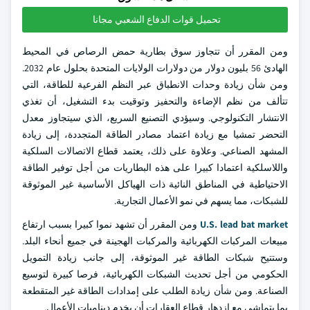
تحميل قوات الدفاع الشعبي مجانا
ومن المقرر أن تتجاوز سوق بطارية حمض الرصاص في المحيط
الهادئ 56 بليون دولار من دولارات الولايات المتحدة بحلول عام 2032.
ومن شأن زيادة وحدات الانطباق عبر النظم الفرعية للطاقة، التي
تتألف من نظم الإضاءة والتحفيز وتوقيت بدء التشغيل، أن تغذي
الانتشار التكنولوجي. وسيؤدي التصنيع السريع، الذي سيتجاوز معدل
التحضر تمشيا مع زيادة اعتماد مصادر الطاقة المتجددة، إلى زيادة
المشهد الصناعي. وعلاوة على ذلك، يعتمد قطاع الاتصالات السلكية
واللاسلكية اعتمادا كبيرا على هذه البطاريات من أجل توفير الطاقة
الاحتياطية في المناطق النائية ذات الهياكل الأساسية غير الموثوقة
للشبكات، مما يسهم في نمو الأعمال التجارية.
U.S. lead bat market
ومن المقرر أن تشهد نموا كبيرا بسبب ارتفاع
مبيعات المركبات الكهربائية والمركبات الهجينة في جميع أنحاء البلد.
وستتيح شبكات الطاقة غير الموثوقة، إلى جانب زيادة التمويل
الحكومي من أجل تحديث الشبكات الكهربائية، فرصا كبيرة لتوسيع
الصناعة. ومن شأن زيادة الطلب على إمدادات الطاقة غير المتقطعة
بما يتماشى مع ازدهار قطاع العقارات أن يخدم ديناميات الأعمال.