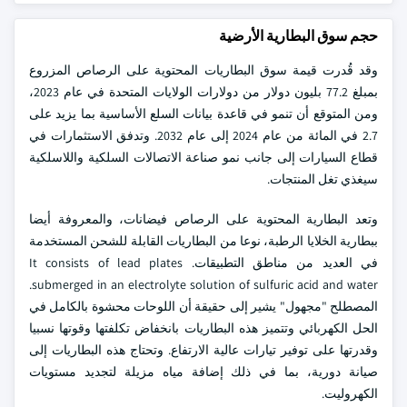
حجم سوق البطارية الأرضية
وقد قُدرت قيمة سوق البطاريات المحتوية على الرصاص المزروع
بمبلغ 77.2 بليون دولار من دولارات الولايات المتحدة في عام 2023،
ومن المتوقع أن تنمو في قاعدة بيانات السلع الأساسية بما يزيد على
2.7 في المائة من عام 2024 إلى عام 2032. وتدفق الاستثمارات في
قطاع السيارات إلى جانب نمو صناعة الاتصالات السلكية واللاسلكية
سيغذي تغل المنتجات.
وتعد البطارية المحتوية على الرصاص فيضانات، والمعروفة أيضا
ببطارية الخلايا الرطبة، نوعا من البطاريات القابلة للشحن المستخدمة
في العديد من مناطق التطبيقات. It consists of lead plates
submerged in an electrolyte solution of sulfuric acid and water.
المصطلح "مجهول" يشير إلى حقيقة أن اللوحات محشوة بالكامل في
الحل الكهربائي وتتميز هذه البطاريات بانخفاض تكلفتها وقوتها نسبيا
وقدرتها على توفير تيارات عالية الارتفاع. وتحتاج هذه البطاريات إلى
صيانة دورية، بما في ذلك إضافة مياه مزيلة لتجديد مستويات
الكهروليت.