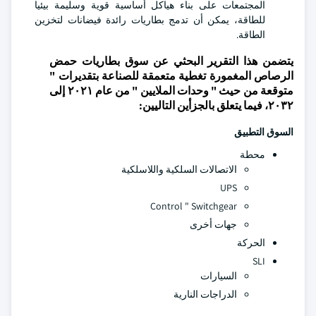
المجتمعات على بناء هياكل أساسية قوية وسليمة بيئيا
للطاقة، يمكن أن تدمج بطاريات رائدة فيضانات لتخزين
الطاقة.
يتضمن هذا التقرير البحثي عن سوق بطاريات حمض
الرصاص المغمورة تغطية متعمقة للصناعة بتقديرات "
متوقعة من حيث " وحدات الملايين " من عام ٢٠٢١ إلى
٢٠٣٢، فيما يتعلق بالجزأين التاليين:
السوق
التطبيق
محطة
الاتصالات السلكية واللاسلكية
UPS
Control " Switchgear
جهات أخرى
الحركة
SLI
السيارات
الدراجات النارية