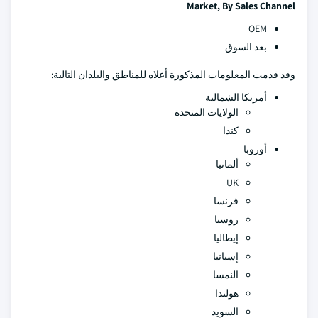
Market, By Sales Channel
OEM
بعد السوق
وقد قدمت المعلومات المذكورة أعلاه للمناطق والبلدان التالية:
أمريكا الشمالية
الولايات المتحدة
كندا
أوروبا
ألمانيا
UK
فرنسا
روسيا
إيطاليا
إسبانيا
النمسا
هولندا
السويد