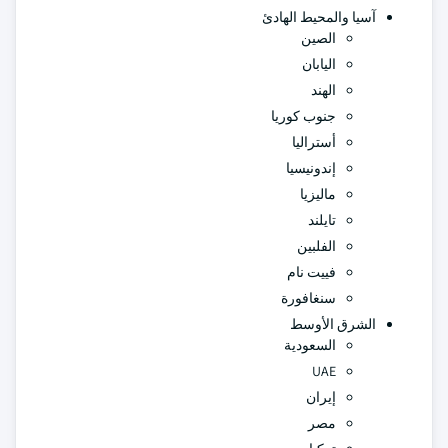
آسيا والمحيط الهادئ
الصين
اليابان
الهند
جنوب كوريا
أستراليا
إندونيسيا
ماليزيا
تايلند
الفلبين
فييت نام
سنغافورة
الشرق الأوسط
السعودية
UAE
إيران
مصر