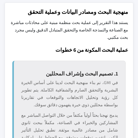
منهجية البحث ومصادر البيانات وعملية التحقق
يستند هذا التقرير إلى عملية بحث منظمة مبنية على محادثات مباشرة
مع الصناعة والنمذجة الخاصة والتحقق المتبادل الدقيق وليس مجرد
بحث مكتبي.
عملية البحث المكونة من 6 خطوات
1. تصميم البحث وإشراف المحللين
في GMI، تم بناء منهجية البحث لدينا على أساس الخبرة
البشرية والتحقق الصارم والشفافية الكاملة. يتم تطوير
كل رؤية وتحليل الاتجاهات والتوقعات في تقاريرنا
بواسطة محللين ذوي خبرة يفهمون دقائق سوقك.
يدمج نهجنا بحثاً أولياً مكثفاً من خلال التواصل المباشر مع
المشاركين والخبراء في الصناعة، مكملاً ببحث ثانوي
شامل من مصادر عالمية موثقة. نطبق تحليل التأثير
الكمي لتقديم توقعات موثوقة، مع الحفاظ على إمكانية