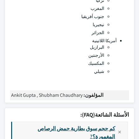
تركيا
المغرب
جنوب أفريقيا
نيجيريا
الجزائر
أمريكا اللاتينية
البرازيل
الأرجنتين
المكسيك
شيلي
المؤلفون:
Ankit Gupta , Shubham Chaudhary
الأسئلة الشائعة(FAQ):
كم حجم سوق بطارية حمض الرصاص
المغمورة؟?