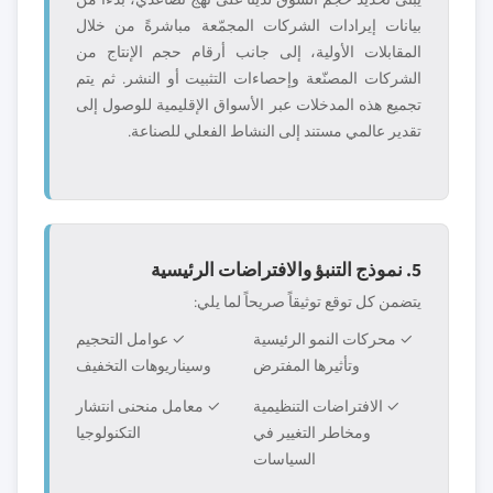
بيانات إيرادات الشركات المجمّعة مباشرةً من خلال
المقابلات الأولية، إلى جانب أرقام حجم الإنتاج من
الشركات المصنّعة وإحصاءات التثبيت أو النشر. ثم يتم
تجميع هذه المدخلات عبر الأسواق الإقليمية للوصول إلى
تقدير عالمي مستند إلى النشاط الفعلي للصناعة.
5. نموذج التنبؤ والافتراضات الرئيسية
يتضمن كل توقع توثيقاً صريحاً لما يلي:
✓ محركات النمو الرئيسية
✓ عوامل التحجيم
وتأثيرها المفترض
وسيناريوهات التخفيف
✓ الافتراضات التنظيمية
✓ معامل منحنى انتشار
ومخاطر التغيير في
التكنولوجيا
السياسات