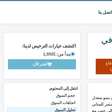
تصل بنا
في
اكتشف خيارات الترخيص لدينا:
يبدأ من: $1,950
فاع
اشتر الآن
ا
انتقل إلى المحتوى
حجم السوق
 المضخات الحرارية في أوروبا 900 مليون دولار أمريكي في عام 2024 ويقدر أن ينمو بمعدل
اتجاهات السوق
مو المستمر للمباني
تحليل السوق
 إلى جنب مع