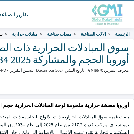
تقارير الصناع
الرئيسية
الآلات الصناعية
معدات صناعية
مبادلات حرارية
سو
سوق المبادلات الحرارية ذات ال
أوروبا الحجم والمشاركة 2025 to 2034
معرف التقرير: GMI6570
|
تاريخ النشر: December 2024
|
تنسيق التقرير: PDF/إكسل/لوحة التحكم/منصة
أوروبا مضخة حرارية ملحومة لوحة المبادلات الحرارية حجم 
نمو سنوي مرك
السكنية والتجارية تقود توسع الأعمال. بالإضافة إلى ذلك ، فإن الان