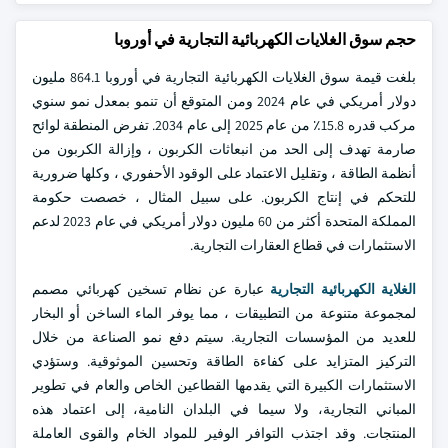
حجم سوق الغلايات الكهربائية التجارية في أوروبا
بلغت قيمة سوق الغلايات الكهربائية التجارية في أوروبا 864.1 مليون
دولار أمريكي في عام 2024 ومن المتوقع أن تنمو بمعدل نمو سنوي
مركب قدره 15.8٪ من عام 2025 إلى عام 2034. تفرض المنطقة لوائح
صارمة تهدف إلى الحد من انبعاثات الكربون ، وإزالة الكربون من
أنظمة الطاقة ، وتقليل الاعتماد على الوقود الأحفوري ، وكلها ضرورية
للتحكم في إنتاج الكربون. على سبيل المثال ، خصصت حكومة
المملكة المتحدة أكثر من 60 مليون دولار أمريكي في عام 2023 لدعم
الاستثمارات في قطاع العقارات التجارية.
الغلاية الكهربائية التجارية
عبارة عن نظام تسخين كهربائي مصمم
لمجموعة متنوعة من التطبيقات ، مما يوفر الماء الساخن أو البخار
للعديد من المؤسسات التجارية. سيتم دفع نمو الصناعة من خلال
التركيز المتزايد على كفاءة الطاقة وتحسين الموثوقية. وستؤدي
الاستثمارات الكبيرة التي يقدمها القطاعين الخاص والعام في تطوير
المباني التجارية، ولا سيما في البلدان النامية، إلى اعتماد هذه
المنتجات. وقد اجتذب التوافر الوفير للمواد الخام والقوى العاملة