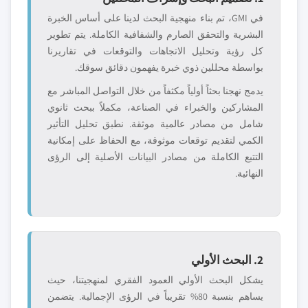
في GMI، تم بناء منهجية البحث لدينا على أساس الخبرة
البشرية والتحقق الصارم والشفافية الكاملة. يتم تطوير
كل رؤية وتحليل الاتجاهات والتوقعات في تقاريرنا
بواسطة محللين ذوي خبرة يفهمون دقائق سوقك.
يدمج نهجنا بحثاً أولياً مكثفاً من خلال التواصل المباشر مع
المشاركين والخبراء في الصناعة، مكملاً ببحث ثانوي
شامل من مصادر عالمية موثقة. نطبق تحليل التأثير
الكمي لتقديم توقعات موثوقة، مع الحفاظ على إمكانية
التتبع الكاملة من مصادر البيانات الأصلية إلى الرؤى
النهائية.
2. البحث الأولي
يشكل البحث الأولي العمود الفقري لمنهجيتنا، حيث
يساهم بنسبة 80% تقريباً في الرؤى الإجمالية. يتضمن