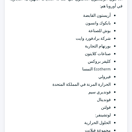
في أوروبا هم:
أريستون القابضة
بابكوك وانسون
بوش للصناعة
شركة برادفورد وايت
بورنهام التجارية
صناعات كلايتون
كليفر بروكس
Ecotherm النمسا
فيرولي
الحرارة المرنة في المملكة المتحدة
فونديري سيم
فونديتال
فولتن
لوتشينفر:
الحلول الحرارية
مجموعة فيلانت