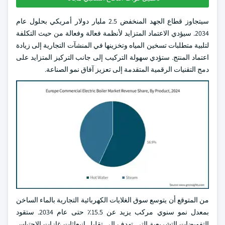
سيتجاوز قطاع الجهد المنخفض 2.5 مليار دولار أمريكي بحلول عام
2034. سيؤدي الاعتماد المتزايد لأنظمة فعالة وفعالة من حيث التكلفة
لتلبية متطلبات تسخين المياه وتخزينها في المنشآت التجارية إلى زيادة
اعتماد المنتج. ستؤدي سهولة التركيب إلى جانب التركيز المتزايد على
دمج التقنيات الرقمية المتقدمة إلى تعزيز آفاق نمو الصناعة.
من المتوقع أن يتوسع سوق الغلايات الكهربائية التجارية بالماء الساخن
بمعدل نمو سنوي مركب يزيد عن 15.5٪ حتى عام 2034. ستقود
التفويضات التشريعية التي تهدف إلى تقليل انبعاثات غازات الاحتباس