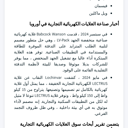
فيسمان
ويل ماكلين
أخبار صناعة الغلايات الكهربائية التجارية في أوروبا
في سبتمبر 2024 ، قدمت Babcock Wanson غلاية كهربائية
صناعية منخفضة الجهد LV-Pack ، وهي حل متطور مصمم
لتلبية الطلب المتزايد على التدفئة الموفرة للطاقة
والمستدامة في التطبيقات الصناعية. توفر هذه الغلاية
المبتكرة أداء عاليا مع تشغيل الجهد المنخفض ، مما يوفر
للشركات بديلا موثوقا وصديقا للبيئة لأنظمة التدفئة
التقليدية القائمة على الوقود.
في مايو 2024 ، كشفت Lochinvar النقاب عن غلاية
LECTRUS الكهربائية التجارية الخفيفة ، مما يمثل أول غلاية
كهربائية بالكامل تم تصميمها وتصنيعها. يتراوح من 15 كيلو
واط إلى 150 كيلو واط ، وتوفر غلاية LECTRUS تنوعا لا مثيل
له لكل من التطبيقات السكنية والتجارية. إنه مصمم لأداء
موثوق به في أي بيئة داخلية ، وفي ظل ظروف التجمد
الفرعي.
يتضمن تقرير أبحاث سوق الغلايات الكهربائية التجارية