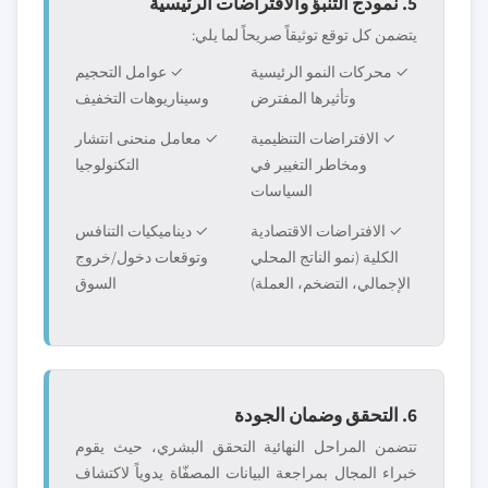
5. نموذج التنبؤ والافتراضات الرئيسية
يتضمن كل توقع توثيقاً صريحاً لما يلي:
✓ محركات النمو الرئيسية
✓ عوامل التحجيم
وتأثيرها المفترض
وسيناريوهات التخفيف
✓ الافتراضات التنظيمية
✓ معامل منحنى انتشار
ومخاطر التغيير في
التكنولوجيا
السياسات
✓ الافتراضات الاقتصادية
✓ ديناميكيات التنافس
الكلية (نمو الناتج المحلي
وتوقعات دخول/خروج
الإجمالي، التضخم، العملة)
السوق
6. التحقق وضمان الجودة
تتضمن المراحل النهائية التحقق البشري، حيث يقوم
خبراء المجال بمراجعة البيانات المصفّاة يدوياً لاكتشاف