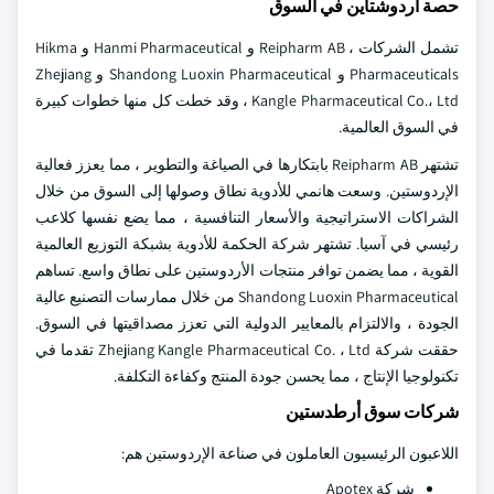
حصة أردوشتاين في السوق
تشمل الشركات ، Reipharm AB و Hanmi Pharmaceutical و Hikma
Pharmaceuticals و Shandong Luoxin Pharmaceutical و Zhejiang
Kangle Pharmaceutical Co.، Ltd ، وقد خطت كل منها خطوات كبيرة
في السوق العالمية.
تشتهر Reipharm AB بابتكارها في الصياغة والتطوير ، مما يعزز فعالية
الإردوستين. وسعت هانمي للأدوية نطاق وصولها إلى السوق من خلال
الشراكات الاستراتيجية والأسعار التنافسية ، مما يضع نفسها كلاعب
رئيسي في آسيا. تشتهر شركة الحكمة للأدوية بشبكة التوزيع العالمية
القوية ، مما يضمن توافر منتجات الأردوستين على نطاق واسع. تساهم
Shandong Luoxin Pharmaceutical من خلال ممارسات التصنيع عالية
الجودة ، والالتزام بالمعايير الدولية التي تعزز مصداقيتها في السوق.
حققت شركة Zhejiang Kangle Pharmaceutical Co. ، Ltd تقدما في
تكنولوجيا الإنتاج ، مما يحسن جودة المنتج وكفاءة التكلفة.
شركات سوق أرطدستين
اللاعبون الرئيسيون العاملون في صناعة الإردوستين هم:
شركة Apotex