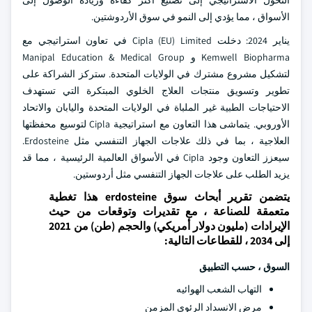
التحول الاستراتيجي إلى تصنيع أكثر كفاءة وزيادة الوصول إلى
الأسواق ، مما يؤدي إلى النمو في سوق الأردوشتين.
يناير 2024: دخلت Cipla (EU) Limited في تعاون استراتيجي مع
Kemwell Biopharma و Manipal Education & Medical Group
لتشكيل مشروع مشترك في الولايات المتحدة. ستركز الشراكة على
تطوير وتسويق منتجات العلاج الخلوي المبتكرة التي تستهدف
الاحتياجات الطبية غير الملباة في الولايات المتحدة واليابان والاتحاد
الأوروبي. يتماشى هذا التعاون مع استراتيجية Cipla لتوسيع محفظتها
العلاجية ، بما في ذلك علاجات الجهاز التنفسي مثل Erdosteine.
سيعزز التعاون وجود Cipla في الأسواق العالمية الرئيسية ، مما قد
يزيد الطلب على علاجات الجهاز التنفسي مثل أردوستين.
يتضمن تقرير أبحاث سوق erdosteine هذا تغطية
متعمقة للصناعة ، مع تقديرات وتوقعات من حيث
الإيرادات (مليون دولار أمريكي) والحجم (طن) من 2021
إلى 2034 ، للقطاعات التالية:
السوق ، حسب
التطبيق
التهاب الشعب الهوائيه
مرض الانسداد الرئوي المزمن