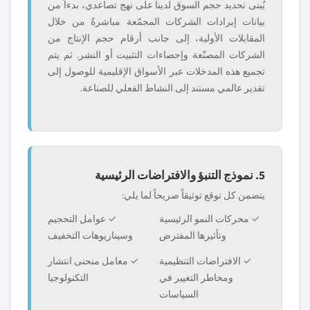
يُبنى تحديد حجم السوق لدينا على نهج تصاعدي، بدءاً من
بيانات إيرادات الشركات المجمّعة مباشرةً من خلال
المقابلات الأولية، إلى جانب أرقام حجم الإنتاج من
الشركات المصنّعة وإحصاءات التثبيت أو النشر. ثم يتم
تجميع هذه المدخلات عبر الأسواق الإقليمية للوصول إلى
تقدير عالمي مستند إلى النشاط الفعلي للصناعة.
5. نموذج التنبؤ والافتراضات الرئيسية
يتضمن كل توقع توثيقاً صريحاً لما يلي:
✓ محركات النمو الرئيسية
✓ عوامل التحجيم
وتأثيرها المفترض
وسيناريوهات التخفيف
✓ الافتراضات التنظيمية
✓ معامل منحنى انتشار
ومخاطر التغيير في
التكنولوجيا
السياسات