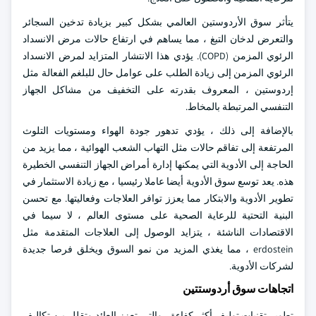
يتأثر سوق الأردوستين العالمي بشكل كبير بزيادة تدخين السجائر
والتعرض لدخان التبغ ، مما يساهم في ارتفاع حالات مرض الانسداد
الرئوي المزمن (COPD). يؤدي هذا الانتشار المتزايد لمرض الانسداد
الرئوي المزمن إلى زيادة الطلب على عوامل حال للبلغم الفعالة مثل
إردوستين ، المعروف بقدرته على التخفيف من مشاكل الجهاز
التنفسي المرتبطة بالمخاط.
بالإضافة إلى ذلك ، يؤدي تدهور جودة الهواء ومستويات التلوث
المرتفعة إلى تفاقم حالات مثل التهاب الشعب الهوائية ، مما يزيد من
الحاجة إلى الأدوية التي يمكنها إدارة أمراض الجهاز التنفسي الخطيرة
هذه. يعد توسع سوق الأدوية أيضا عاملا رئيسيا ، مع زيادة الاستثمار في
تطوير الأدوية والابتكار مما يعزز توافر العلاجات وفعاليتها. مع تحسن
البنية التحتية للرعاية الصحية على مستوى العالم ، لا سيما في
الاقتصادات الناشئة ، يتزايد الوصول إلى العلاجات المتقدمة مثل
erdostein ، مما يغذي المزيد من نمو السوق ويخلق فرصا جديدة
لشركات الأدوية.
اتجاهات سوق أردوستتين
تطوير تقنيات توليف أكثر كفاءة ، والتي تعزز العائد وتقلل من تكاليف