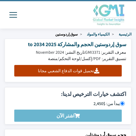
الرئيسية
الكيمياء والمواد
سوق إردوستين
سوق إردوستين الحجم والمشاركة 2025 to 2034
معرف التقرير: GMI3371
تاريخ النشر: November 2024
تنسيق التقرير: PDF/إكسل/لوحة التحكم/منصة
تحميل قوات الدفاع الشعبي مجانا
اكتشف خيارات الترخيص لدينا:
يبدأ من: $2,450
اشتر الآن
حجم سوق أردوشتاين