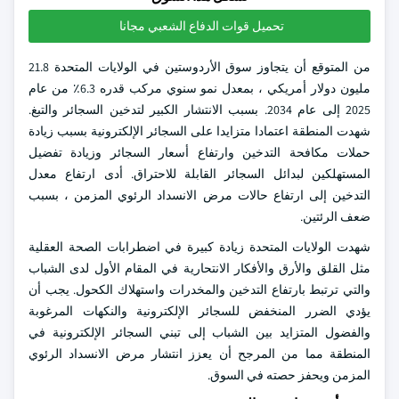
تحميل قوات الدفاع الشعبي مجانا
من المتوقع أن يتجاوز سوق الأردوستين في الولايات المتحدة 21.8
مليون دولار أمريكي ، بمعدل نمو سنوي مركب قدره 6.3٪ من عام
2025 إلى عام 2034. بسبب الانتشار الكبير لتدخين السجائر والتبغ.
شهدت المنطقة اعتمادا متزايدا على السجائر الإلكترونية بسبب زيادة
حملات مكافحة التدخين وارتفاع أسعار السجائر وزيادة تفضيل
المستهلكين لبدائل السجائر القابلة للاحتراق. أدى ارتفاع معدل
التدخين إلى ارتفاع حالات مرض الانسداد الرئوي المزمن ، بسبب
ضعف الرئتين.
شهدت الولايات المتحدة زيادة كبيرة في اضطرابات الصحة العقلية
مثل القلق والأرق والأفكار الانتحارية في المقام الأول لدى الشباب
والتي ترتبط بارتفاع التدخين والمخدرات واستهلاك الكحول. يجب أن
يؤدي الضرر المنخفض للسجائر الإلكترونية والنكهات المرغوبة
والفضول المتزايد بين الشباب إلى تبني السجائر الإلكترونية في
المنطقة مما من المرجح أن يعزز انتشار مرض الانسداد الرئوي
المزمن ويحفز حصته في السوق.