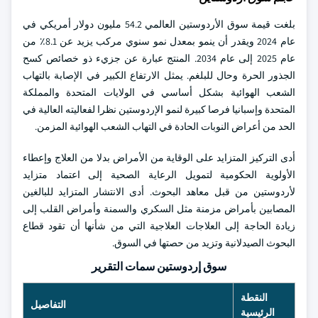
بلغت قيمة سوق الأردوستين العالمي 54.2 مليون دولار أمريكي في
عام 2024 ويقدر أن ينمو بمعدل نمو سنوي مركب يزيد عن 8.1٪ من
عام 2025 إلى عام 2034. المنتج عبارة عن جزيء ذو خصائص كسح
الجذور الحرة وحال للبلغم. يمثل الارتفاع الكبير في الإصابة بالتهاب
الشعب الهوائية بشكل أساسي في الولايات المتحدة والمملكة
المتحدة وإسبانيا فرصا كبيرة لنمو الإردوستين نظرا لفعاليته العالية في
الحد من أعراض النوبات الحادة في التهاب الشعب الهوائية المزمن.
أدى التركيز المتزايد على الوقاية من الأمراض بدلا من العلاج وإعطاء
الأولوية الحكومية لتمويل الرعاية الصحية إلى اعتماد متزايد
لأردوستين من قبل معاهد البحوث. أدى الانتشار المتزايد للبالغين
المصابين بأمراض مزمنة مثل السكري والسمنة وأمراض القلب إلى
زيادة الحاجة إلى العلاجات العلاجية التي من شأنها أن تقود قطاع
البحوث الصيدلانية وتزيد من حصتها في السوق.
سوق إردوستين سمات التقرير
النقطة
التفاصيل
الرئيسية