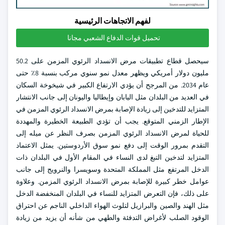
لفهم الاتجاهات الرئيسية
تحميل قوات الدفاع الشعبي مجانا
سيحصل قطاع تطبيقات مرض الانسداد الرئوي المزمن على 50.2
مليون دولار أمريكي ويظهر معدل نمو سنوي مركب بنسبة 8٪ حتى
عام 2034. من المرجح أن يؤدي الارتفاع الكبير في شيخوخة السكان
في العديد من البلدان مثل اليابان وإيطاليا واليونان إلى جانب الانتشار
المتزايد للتدخين إلى زيادة الإصابة بمرض الانسداد الرئوي المزمن في
الإطار الزمني المتوقع. يجب أن تؤدي الطبيعة الخطيرة والمهددة
للحياة لمرض الانسداد الرئوي المزمن بصرف النظر عن ميله إلى
التقدم بمرور الوقت إلى دفع نمو سوق الأردوستين. يمثل الاعتماد
المتزايد لتدخين التبغ لدى النساء في المقام الأول في البلدان ذات
الدخل المرتفع مثل المملكة المتحدة وسويسرا والنرويج إلى جانب
عوامل خطر كبيرة للإصابة بمرض الانسداد الرئوي المزمن. وعلاوة
على ذلك، فإن التعرض المتزايد للنساء في البلدان المنخفضة الدخل
مثل الهند والصين والبرازيل لتلوث الهواء الداخلي الناجم عن احتراق
الوقود الصلب لأغراض التدفئة والطهي من شأنه أن يزيد من زيادة