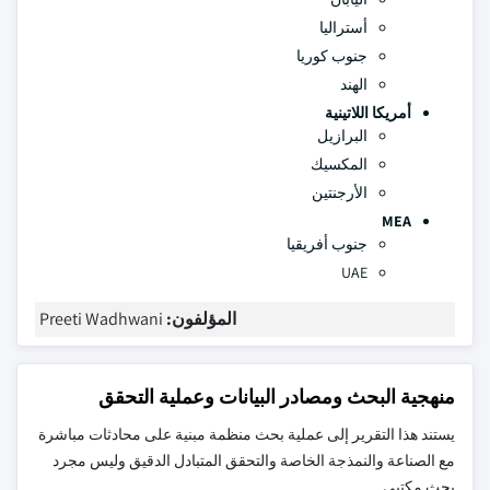
أستراليا
جنوب كوريا
الهند
أمريكا اللاتينية
البرازيل
المكسيك
الأرجنتين
MEA
جنوب أفريقيا
UAE
المؤلفون:
Preeti Wadhwani
منهجية البحث ومصادر البيانات وعملية التحقق
يستند هذا التقرير إلى عملية بحث منظمة مبنية على محادثات مباشرة
مع الصناعة والنمذجة الخاصة والتحقق المتبادل الدقيق وليس مجرد
بحث مكتبي.