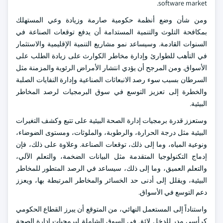
software market.
ومن شأن وضع أنظمة حكومية صارمة وزيادة وعي المستهلك
بمكافحة التلوث والتنمية المستدامة أن يدفع توقعات الصناعة في
السنوات القادمة. وسيساعد نمو مشاريع التنمية الإقليمية والاستثمار
في التأهب للطوارئ وإدارة مخاطر الكوارث على زيادة الطلب على
الأسواق. ومن المرجح أن يؤدي انتشار الأمراض الرئوية والمزمنة مثل
السرطان بسبب سوء رصد الانبعاثات الصناعية وإدارة النفايات الصلبة
والخطرة إلى تعزيز التوسع في سوق البرمجيات لرصد المخاطر
البيئية.
وستعزز قدرة برمجيات إدارة الصحة البيئية على تتبع وكشف التغيرات
البيئية مثل درجة الحرارة، والرطوبة، والملوثات، ومستوى الضوضاء،
ونوعية المياه، وما إلى ذلك، توقعات الصناعة. وعلاوة على ذلك، فإن
إدماج التكنولوجيا المتقدمة مثل البيانات الضخمة، والتعلم الآلي،
والتعلم العميق، وما إلى ذلك، سيساعد في الرصد المتطور للمخاطر
البيئية، ويقلل إلى أدنى حد الخسائر والمخاطر المرتبطة بها، ويعزز
دعم التوسع في الأسواق.
واستناداً إلى المستعمل النهائي، من المتوقع أن يبرز القطاع الحكومي
كرأسي مدر للدخل لائق في السوق الشاملة لبرمجيات إدارة الصحة