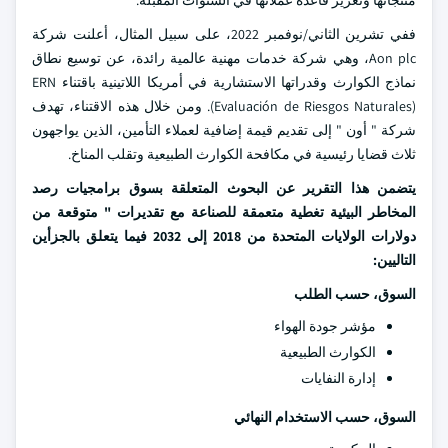
منتجاتها وتعزيز قاعدة عملائها في السنوات المقبلة.
ففي تشرين الثاني/نوفمبر 2022، على سبيل المثال، أعلنت شركة
Aon plc، وهي شركة خدمات مهنية عالمية رائدة، عن توسيع نطاق
نماذج الكوارث وقدراتها الاستشارية في أمريكا اللاتينية باقتناء ERN
(Evaluación de Riesgos Naturales). ومن خلال هذه الاقتناء، تهدف
شركة " أون " إلى تقديم قيمة إضافية لعملاء التأمين، الذين يواجهون
ثلاث قضايا رئيسية في مكافحة الكوارث الطبيعية وتقلب المناخ.
يتضمن هذا التقرير عن البحوث المتعلقة بسوق برامجيات رصد
المخاطر البيئية تغطية متعمقة للصناعة مع تقديرات " متوقعة من
دولارات الولايات المتحدة من 2018 إلى 2032 فيما يتعلق بالجزأين
التاليين:
السوق، حسب الطلب
مؤشر جودة الهواء
الكوارث الطبيعية
إدارة النفايات
السوق، حسب الاستخدام النهائي