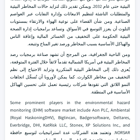
البيئية حتى عام 2032. ويمكن تقدير ذلك لتزايد حالات المخاطر البيئية
والمتطلبات الناشئة لتنظيم الانبعاثات وإدارة النفايات عبر العواصم
الصناعية. ومن شأن القضاء على نوعية الهواء والارتقاء بمستويات
التلوث أن يعزز التوسع في الأسواق. وتساعد برامجيات إدارة الصحة
البيئية الحكومة على التخفيف من الخسائر المالية وإعاقة الناس
والهياكل الأساسية بسبب المخاطر ورصد تغير المناخ وتتبعه.
ومن الناحية الجغرافية، من المرجح أن تشهد صناعة برمجيات رصد
المخاطر البيئية في أمريكا الشمالية تقدماً لائقاً خلال الفترة المتوقعة،
يُعزى ذلك إلى المخاطر البيئية المتكررة وتزايد الاحتياج إلى نظم
التخفيف من مخاطر الكوارث. كما يمكن لأوروبا أن تُسجِّل اتجاهات
النمو اللائق التي تقودها شركات رئيسية تعمل على تحسين الهياكل
الأساسية في المنطقة.
Some prominent players in the environmental hazard
monitoring (EHM) software market include Aon PLC, Ambiental
(Royal HaskoningDHV), Bigtincan, Badgersoftware, Deltares,
Everbridge, DHI, KatRisk LLC, Stonex, XP Solutions Inc., and
NORSAR. وتعتمد هذه الشركات عدة استراتيجيات لتوسيع حافظة