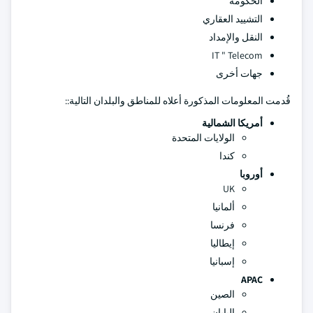
الحكومة
التشييد العقاري
النقل والإمداد
IT " Telecom
جهات أخرى
قُدمت المعلومات المذكورة أعلاه للمناطق والبلدان التالية::
أمريكا الشمالية
الولايات المتحدة
كندا
أوروبا
UK
ألمانيا
فرنسا
إيطاليا
إسبانيا
APAC
الصين
اليابان