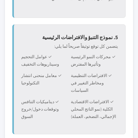
5. نموذج التنبؤ والافتراضات الرئيسية
يتضمن كل توقع توثيقاً صريحاً لما يلي:
✓ محركات النمو الرئيسية
✓ عوامل التحجيم
وتأثيرها المفترض
وسيناريوهات التخفيف
✓ الافتراضات التنظيمية
✓ معامل منحنى انتشار
ومخاطر التغيير في
التكنولوجيا
السياسات
✓ الافتراضات الاقتصادية
✓ ديناميكيات التنافس
الكلية (نمو الناتج المحلي
وتوقعات دخول/خروج
الإجمالي، التضخم، العملة)
السوق