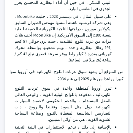
التبني المبكر ، في حين أن أداء البطارية المحسن يعزز
الجدوى في الطقس البارد.
على سبيل المثال ، في ديسمبر 2023 ، جلبت Moonbike ،
وهي شركة فرنسية ناشئة أسسها مهندس الطيران السابق
نيكولاس مورون ، دراجتها الثلجية الكهربائية الخفيفة للغاية
بنسبة 100٪ إلى السوق الأمريكية. إن MoonBike أخف بثلاث
مرات من عربة الثلوج التقليدية ، حيث تزن حوالي 87 كجم
(191 رطلا) ببطارية واحدة ، ويتم تشغيلها بواسطة محرك
كهربائي بقدرة 3 كيلو واط يوفر سرعة قصوى تبلغ 42 كم /
ساعة (26 ميلا في الساعة).
من المتوقع أن يشهد سوق عربات الثلوج الكهربائية في أوروبا نموا
كبيرا وواعدا من عام 2025 إلى عام 2034.
تبرز أوروبا كمنطقة واعدة في سوق عربات الثلوج
الكهربائية ، مدفوعة باللوائح البيئية القوية ، والوعي العالي
بالتنقل المستدام ، والدعم الحكومي لاعتماد السيارات
الكهربائية. دول مثل السويد وفنلندا والنرويج ، ذات
التضاريس الشاسعة المغطاة بالثلوج وصناعة السياحة
الشتوية القوية ، هي من أوائل المتبنين.
بالإضافة إلى ذلك ، تدعم الاستثمارات في البنية التحتية