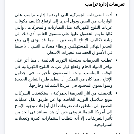
تعريفات إدارة ترامب
أدت التعريفات الجمركية التي فرضتها إدارة ترامب على
الواردات من الصين ودول أخرى إلى ارتفاع تكاليف مكونات
عربات الثلوج الكهربائية مثل البطاريات والمحركات ، والتي
غالبا ما يتم الحصول عليها على مستوى العالم. أدى ذلك إلى
زيادة تكاليف الإنتاج للمصنعين ، مما قد يؤدي إلى رفع
السعر النهائي للمستهلكين وإبطاء معدلات التبني ، لا سيما
في الأسواق الحساسة لتغيرات الأسعار.
عطلت التعريفات سلسلة التوريد العالمية ، مما أثر على
توافر المواد الخام وقطع غيار عربات الثلوج الكهربائية في
الوقت المناسب. واجه المصنعون تأخيرات في جداول
الإنتاج ، مما كان من الممكن أن يبطئ طرح النماذج الجديدة
ونمو السوق المحدود في أمريكا الشمالية وخارجها.
للتخفيف من آثار التعريفة الجمركية ، استكشفت الشركات
تنويع سلاسل التوريد الخاصة بها عن طريق نقل عمليات
التصنيع إلى مناطق ذات تعريفات أقل أو إعادة توجيه الإنتاج
إلى أمريكا الشمالية. وفي حين أن هذا يساعد في الحد من
تأثير التعريفات، إلا أنه يتطلب استثمارات كبيرة وتعديلات
استراتيجية.