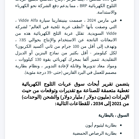
الثلوج الكهربائية BRP ، مما يدعم دفع الشركة نحو الكهرباء
والاستدامة.
في مارس 2024 ، صممت بينينفارينا سيارة Vidde Alfa ،
التي وصفت بأنها "أنظف عربة ثلجية في العالم" لشركة
Vidde السويدية. تقلل عربة الثلج الكهربائية هذه من
الانبعاثات الناتجة عن الاستخدام والإنتاج بحوالي 85٪ ،
وتهدف إلى أقل من 100 جرام من ثاني أكسيد الكربون؟
لكل كيلومتر - أقل بكثير من نماذج البنزين أو الديزل
التقليدية. تتميز ألفا بمحرك كهربائي بقوة 130 كيلووات ،
ومواد معاد تدويرها وقابلة لإعادة التدوير ، ونظام بطارية
مصمم للعمل في البرد القارس (حتى -39 درجة مئوية).
يتضمن تقرير أبحاث سوق عربات الثلوج الكهربائية
تغطية متعمقة للصناعة مع تقديرات وتوقعات من حيث
الإيرادات (مليون دولار / مليار دولار) والشحن (الوحدات)
من 2021 إلى 2034 ، للقطاعات التالية:
السوق ، بالبطارية
بطارية ليثيوم أيون
بطارية الرصاص الحمضية