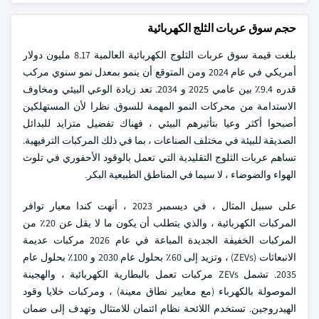
حجم سوق عربات الثلج الكهربائية
بلغت قيمة سوق عربات الثلوج الكهربائية العالمية 8.17 مليون دولار
أمريكي في عام 2024 ومن المتوقع أن ينمو بمعدل نمو سنوي مركب
قدره 9.4٪ بين عامي 2025 و 2034. تعد زيادة الوعي البيئي ومخاوف
الاستدامة من محركات النمو المهمة للسوق. نظرا لأن المستهلكين
أصبحوا أكثر وعيا بتأثيرهم البيئي ، فهناك تفضيل متزايد للبدائل
الصديقة للبيئة في مختلف الصناعات ، بما في ذلك المركبات الترفيهية.
تساهم عربات الثلوج التقليدية التي تعمل بالوقود الأحفوري في تلوث
الهواء والضوضاء ، لا سيما في المناطق الطبيعية البكر.
على سبيل المثال ، في ديسمبر 2023 ، أنهت كندا معيار توافر
المركبات الكهربائية ، والذي يتطلب أن يكون ما لا يقل عن 20٪ من
المركبات الخفيفة الجديدة المباعة في عام 2026 مركبات عديمة
الانبعاثات (ZEVs) ، وتزيد إلى 60٪ بحلول عام 2030 و 100٪ بحلول عام
2035. تشمل ZEVs مركبات تعمل بالبطارية الكهربائية ، والهجينة
الموصولة بالكهرباء (مع معايير نطاق معينة) ، ومركبات خلايا وقود
الهيدروجين. تستخدم اللائحة نظام ائتمان للامتثال وتهدف إلى ضمان