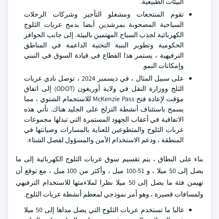
البيئات الطبيعية.
تقوم المنتجعات ومشغلو التأجير وشركات الرحلات
السياحية المصحوبة بمرشدين أيضا بدمج عربات الثلوج
الكهربائية لجذب السياح المهتمين بالبيئة. إلى جانب الحوافز
الحكومية وتطوير البنية التحتية الداعمة في المناطق
الترفيهية ، يستمر هذا القطاع في قيادة السوق في التبني
وإمكانات النمو.
على سبيل المثال ، في ديسمبر 2024 ، توصل نادي عربات
الثلج ووزارة النقل في ولاية أوريغون (ODOT) إلى اتفاق
مؤقت لإعادة فتح McKenzie Pass للاستجمام الشتوي ، مما
يسمح باستئناف أنشطة التزلج على الجليد هناك. تأتي هذه
الاتفاقية في أعقاب الجهود المستمرة التي تبذلها مجموعات
عربات الثلوج والمتطوعين للعناية بالمسارات وصيانتها في
المنطقة ، ودعم الاستخدام الآمن والمسؤول لفصل الشتاء.
بناء على النطاق ، يتم تقسيم سوق عربات الثلوج الكهربائية إلى ما
يصل إلى 50 ميلا ، و 51-100 ميل ، وأكثر من 100 ميل ، مع توقع أن
تهيمن فئة ما يصل إلى 50 ميلا نظرا لملاءمتها للاستخدام الترفيهي
ولمسافات قصيرة ، وهو أمر نموذجي لمعظم أنشطة عربات الثلوج.
غالبا ما تستخدم عربات الثلوج التي يصل مداها إلى 50 ميلا