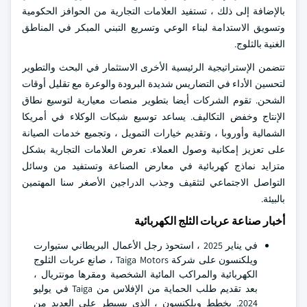
بالإضافة إلى ذلك ، تستفيد العلامات التجارية من الحوافز الحكومية
وتسويق الاستدامة لبناء الوعي وتسريع التبني المبكر في المناطق
الغنية بالثلوج.
تتضمن الإستراتيجية الرئيسية الأخرى الاستثمار في البحث والتطوير
لتحسين الأداء في التضاريس شديدة البرودة والوعرة مع تقليل أوقات
الشحن. تقوم الشركات أيضا بتطوير منصات معيارية لتوسيع نطاق
الإنتاج وخفض التكاليف. يساعد توسيع شبكات الوكلاء في أمريكا
الشمالية وأوروبا ، وتقديم خيارات التمويل ، وتجميع خدمات الصيانة
على تعزيز إمكانية وصول العملاء. تعرض العلامات التجارية بشكل
متزايد نماذج كهربائية في معارض الصناعة وتستفيد من وسائل
التواصل الاجتماعي لتثقيف وجذب الدراجين الأصغر سنا المهتمين
بالبيئة.
أخبار صناعة عربات الثلج الكهربائية
في يناير 2025 ، استحوذ رجل الأعمال البريطاني ستيوارت
ويلكنسون على شركة Taiga Motors ، صانع عربات الثلوج
الكهربائية والمراكب المائية الشخصية ومقرها مونتريال ،
بعد تقديم طلب الحماية من الإفلاس من Taiga في يوليو
2024. يخطط ويلكنسون ، الذي يسيطر على العديد من