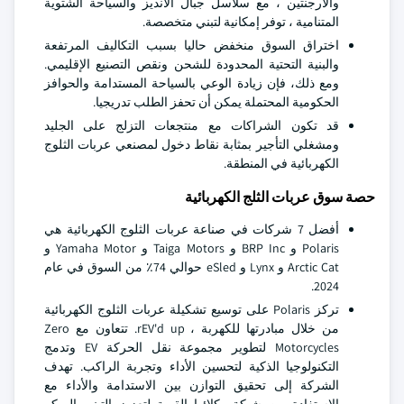
والأرجنتين ، مع سلاسل جبال الأنديز والسياحة الشتوية
المتنامية ، توفر إمكانية لتبني متخصصة.
اختراق السوق منخفض حاليا بسبب التكاليف المرتفعة
والبنية التحتية المحدودة للشحن ونقص التصنيع الإقليمي.
ومع ذلك، فإن زيادة الوعي بالسياحة المستدامة والحوافز
الحكومية المحتملة يمكن أن تحفز الطلب تدريجيا.
قد تكون الشراكات مع منتجعات التزلج على الجليد
ومشغلي التأجير بمثابة نقاط دخول لمصنعي عربات الثلوج
الكهربائية في المنطقة.
حصة سوق عربات الثلج الكهربائية
أفضل 7 شركات في صناعة عربات الثلوج الكهربائية هي
Polaris و BRP Inc و Taiga Motors و Yamaha Motor و
Arctic Cat و Lynx و eSled حوالي 74٪ من السوق في عام
2024.
تركز Polaris على توسيع تشكيلة عربات الثلوج الكهربائية
من خلال مبادرتها للكهربة ، rEV'd up. تتعاون مع Zero
Motorcycles لتطوير مجموعة نقل الحركة EV وتدمج
التكنولوجيا الذكية لتحسين الأداء وتجربة الراكب. تهدف
الشركة إلى تحقيق التوازن بين الاستدامة والأداء مع