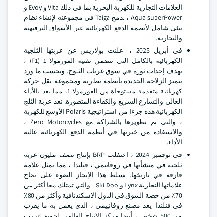
العلامات التجارية للكهربة البحرية بما في ذلك Vita و Evoy و
Aqua superPower ، لدمج Taiga في مجموعته لإنشاء نظام
بيئي شامل لأنظمة الدفع الكهربائية عبر الأسواق الترفيهية
والتجارية.
في أبريل 2025 ، أعلنت بولاريس عن عربتها الثلجية
الكهربائية بالكامل التي تتضمن تقنية الفورمولا 1 (F1) ،
بهدف إحداث ثورة في سوق عربات الثلوج. وبحسب ما ورد
تتميز الزلاجة الجديدة بأنظمة بطارية ومجموعة نقل حركة
كهربائية متقدمة مستوحاة من الفورمولا 1، مما يعد بالأداء
العالي والتسارع السريع والكفاءة المتطورة. تعد عربة الثلج
الكهربائية هذه جزءا من استراتيجية Polaris الأوسع للكهربة
، والتي تم تطويرها بالشراكة مع Zero Motorcycles ،
والاستفادة من خبرتها في أنظمة الدفع الكهربائية عالية
الأداء.
في نوفمبر 2024 ، احتفلت BRP بإنتاج نصف مليون عربة
ثلجية في منشأتها في روفانيمي ، فنلندا ، مما يمثل علامة
فارقة في تاريخها. يسلط هذا الإنجاز الضوء على نجاح
علاماتها التجارية Lynx و Ski-Doo ، والتي تمتلك معا أكثر من
70٪ من حصة السوق في الدول الاسكندنافية وأكثر من 80٪
في فنلندا. يعد مصنع روفانييمي ، الذي يعمل به ما يقرب
من 500 شخص ، أيضا مركز الإنتاج العالمي لجميع عربات