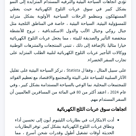
تؤدي اتجاهات السياحة البيئية والترفيه المستدام المتزايدة إلى النمو
بشكل كبير في سوق عربات الثلوج الكهربائية حيث يعطي
المستهلكون ومنظمو الرحلات السياحية الأولوية بشكل متزايد
للمسؤولية البيئية. السياحة البيئية ، خاصة في المناطق الثلجية مثل
جبال روكي وجبال الألب والدول الاسكندنافية ، تروج للأنشطة
منخفضة التأثير والصديقة للبيئة ، مما يجعل عربات الثلوج الكهربائية
خيارا مثاليا. بالإضافة إلى ذلك ، تتبنى المنتجعات والمتنزهات الوطنية
ووكالات التأجير عربات الثلوج الكهربائية لتلبية الطلب المتزايد على
تجارب السفر الخضراء.
على سبيل المثال ، وفقا ل Statista ، تركز السياحة البيئية على تقليل
الآثار السلبية للسياحة على البيئة والمجتمع والاقتصاد مع تعظيم الفوائد
للمجتمعات المحلية. نما الوعي بالسياحة المستدامة بشكل كبير ، وفي
عام 2024 ، اعتقد أكثر من 80 في المائة من المسافرين العالميين أن
السفر المستدام مهم.
اتجاهات سوق عربات الثلج الكهربائية
أدت الابتكارات في بطاريات الليثيوم أيون إلى تحسين أداء
ونطاق عربات الثلوج الكهربائية بشكل كبير. توفر البطاريات
الحديثة أوقات تشغيل أطول وقدرات شحن أسرع ، مما