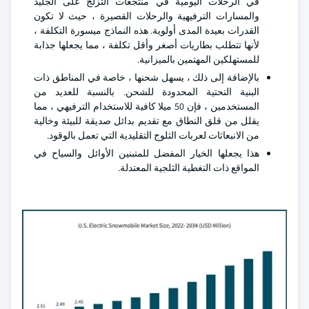
في الرحلات اليومية في منتجعات التزلج على الجليد
والمسارات الترفيهية والرحلات القصيرة ، حيث لا تكون
القدرات بعيدة المدى أولوية. هذه النماذج ميسورة التكلفة ،
لأنها تتطلب بطاريات أصغر وأقل تكلفة ، مما يجعلها جذابة
للمستهلكين المهتمين بالميزانية.
بالإضافة إلى ذلك ، يسهل شحنها ، خاصة في المناطق ذات
البنية التحتية المحدودة للشحن. بالنسبة للعديد من
المستخدمين ، فإن 50 ميلا كافية للاستخدام الترفيهي ، مما
يقلل من قلق النطاق مع تقديم بدائل صديقة للبيئة وخالية
من الانبعاثات لعربات الثلوج التقليدية التي تعمل بالوقود.
هذا يجعلها الخيار المفضل للمتبنين الأوائل والسياح في
المواقع ذات التغطية الثلجية المعتدلة.