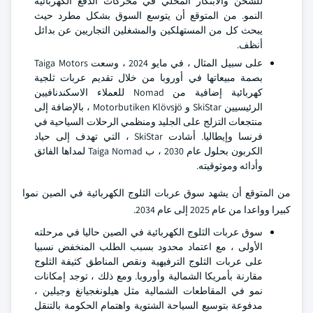
للشحن والابتكار المحلي في محركات الدفع الكهربائية
النمو. من المتوقع أن يتوسع السوق بشكل مطرد حيث
يبحث كل من المستهلكين والمشغلين التجاريين عن بدائل
أنظف.
على سبيل المثال ، في مايو 2024 ، وسعت Taiga Motors
بصمة مبيعاتها في أوروبا من خلال تقديم عربات ثلجية
كهربائية إضافية من Nomad للعملاء الاسكندنافيين
الرئيسيين SkiStar و Motorbutiken Klövsjö ، بالإضافة إلى
منتجعات التزلج على الجليد ومنظمي الرحلات السياحية في
فرنسا وإيطاليا. أشادت SkiStar ، التي تهدف إلى حياد
الكربون بحلول عام 2030 ، ب Taiga Nomad لمداها الفائق
وأدائه وموثوقيته.
من المتوقع أن يشهد سوق عربات الثلوج الكهربائية في الصين نموا
كبيرا وواعدا من عام 2025 إلى عام 2034.
سوق عربات الثلوج الكهربائية في الصين حاليا في مرحلته
الأولى ، مع اعتماد محدود بسبب الطلب المنخفض نسبيا
على عربات الثلوج الترفيهية ونقص المناطق كثيفة الثلوج
مقارنة بأمريكا الشمالية وأوروبا. ومع ذلك ، توجد إمكانات
نمو في المقاطعات الشمالية مثل هيلونغجيانغ وجيلين ،
مدفوعة بتوسيع السياحة الشتوية واهتمام الحكومة بالتنقل