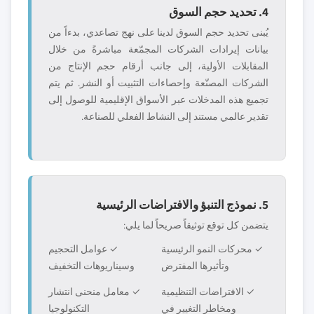
4. تحديد حجم السوق
يُبنى تحديد حجم السوق لدينا على نهج تصاعدي، بدءاً من
بيانات إيرادات الشركات المجمّعة مباشرةً من خلال
المقابلات الأولية، إلى جانب أرقام حجم الإنتاج من
الشركات المصنّعة وإحصاءات التثبيت أو النشر. ثم يتم
تجميع هذه المدخلات عبر الأسواق الإقليمية للوصول إلى
تقدير عالمي مستند إلى النشاط الفعلي للصناعة.
5. نموذج التنبؤ والافتراضات الرئيسية
يتضمن كل توقع توثيقاً صريحاً لما يلي:
✓ محركات النمو الرئيسية
✓ عوامل التحجيم
وتأثيرها المفترض
وسيناريوهات التخفيف
✓ الافتراضات التنظيمية
✓ معامل منحنى انتشار
ومخاطر التغيير في
التكنولوجيا