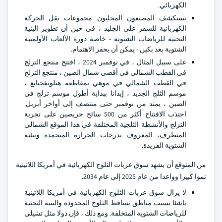
الكهربائي.
يستكشف المصنعون المحليون مجموعات نقل الحركة
الكهربائية للسفر على الجليد ، في حين أن تطوير البنية
التحتية للرياضات الشتوية - خاصة دورة الألعاب الأولمبية
الشتوية بعد بكين - يمكن أن يحفز الاهتمام.
على سبيل المثال ، في نوفمبر 2024 ، افتتح منتجع التزلج
في القطب الشمالي في أقصى شمال الصين ، منتجع التزلج
في القطب الشمالي في موهي بمقاطعة هيلونغجيانغ ،
موسم الثلج الجديد ، إيذانا ببداية أطول موسم تزلج في
الصين ، يمتد من نوفمبر حتى منتصف إلى أواخر أبريل.
اجتذب الافتتاح أكثر من 500 سائح حريصين على تجربة
التزلج والأنشطة الثلجية المختلفة في هذا الموقع الشمالي
المتطرف، المعروف بدرجات الحرارة المتجمدة وبيئته
الشتوية الفريدة.
من المتوقع أن يشهد سوق عربات الثلوج الكهربائية في أمريكا اللاتينية
نموا كبيرا وواعدا من عام 2025 إلى عام 2034.
لا يزال سوق عربات الثلوج الكهربائية في أمريكا اللاتينية
ناشئا بسبب مناطق تساقط الثلوج المحدودة والبنية التحتية
للرياضات الشتوية المتخلفة. ومع ذلك ، فإن دولا مثل تشيلي