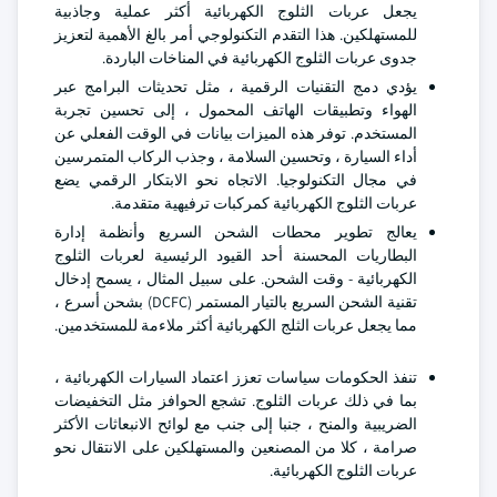
يجعل عربات الثلوج الكهربائية أكثر عملية وجاذبية
للمستهلكين. هذا التقدم التكنولوجي أمر بالغ الأهمية لتعزيز
جدوى عربات الثلوج الكهربائية في المناخات الباردة.
يؤدي دمج التقنيات الرقمية ، مثل تحديثات البرامج عبر
الهواء وتطبيقات الهاتف المحمول ، إلى تحسين تجربة
المستخدم. توفر هذه الميزات بيانات في الوقت الفعلي عن
أداء السيارة ، وتحسين السلامة ، وجذب الركاب المتمرسين
في مجال التكنولوجيا. الاتجاه نحو الابتكار الرقمي يضع
عربات الثلوج الكهربائية كمركبات ترفيهية متقدمة.
يعالج تطوير محطات الشحن السريع وأنظمة إدارة
البطاريات المحسنة أحد القيود الرئيسية لعربات الثلوج
الكهربائية - وقت الشحن. على سبيل المثال ، يسمح إدخال
تقنية الشحن السريع بالتيار المستمر (DCFC) بشحن أسرع ،
مما يجعل عربات الثلج الكهربائية أكثر ملاءمة للمستخدمين.
تنفذ الحكومات سياسات تعزز اعتماد السيارات الكهربائية ،
بما في ذلك عربات الثلوج. تشجع الحوافز مثل التخفيضات
الضريبية والمنح ، جنبا إلى جنب مع لوائح الانبعاثات الأكثر
صرامة ، كلا من المصنعين والمستهلكين على الانتقال نحو
عربات الثلوج الكهربائية.