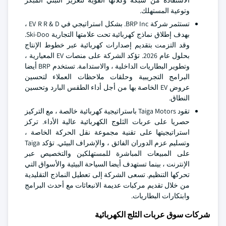
الاستفادة من شبكة وكلائها القوية لتعزيز التبني المبكر
وتوعية المستهلك.
تستثمر شركة BRP Inc. بشكل استراتيجي في EV R R & D ،
بهدف إطلاق نماذج كهربائية تحت علامتها التجارية Ski-Doo.
وقد التزمت بتقديم إصدارات كهربائية عبر خطوط الإنتاج
بحلول عام 2026. تؤكد الشركة على منصات EV المعيارية ،
وتطوير البطاريات الداخلية ، والاستدامة. تستخدم BRP أيضا
البرامج التجريبية وحلقات ملاحظات العملاء لتحسين
عروض EV الخاصة بها من أجل أداء الطقس البارد وتحسين
النطاق.
تقود Taiga Motors باستراتيجية كهربائية خالصة ، مع التركيز
حصريا على عربات الثلوج الكهربائية عالية الأداء. تركز
استراتيجيتها على تقنية مجموعة نقل الحركة الخاصة ،
وتسليم عزم الدوران الفائق ، والإشراف البيئي. تؤكد Taiga
على المبيعات المباشرة للمستهلكين والتخصيص عبر
الإنترنت ، بينما تستهدف أيضا السياحة البيئية والأسواق التي
تحركها التنظيم. تسعى الشركة إلى تعطيل النماذج التقليدية
من خلال تقديم مركبات عديمة الانبعاثات مع أحدث البرامج
وابتكارات البطاريات.
شركات سوق عربات الثلج الكهربائية