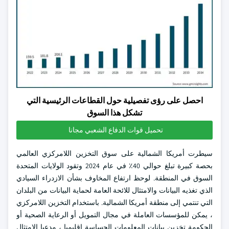
احصل على رؤى تفصيلية حول القطاعات الرئيسية التي
تشكل هذا السوق
تحميل قوات الدفاع الشعبي مجانا
سيطرت أمريكا الشمالية على سوق التخزين اللامركزي العالمي
بحصة كبيرة تبلغ حوالي 40٪ في عام 2024 وتقود الولايات المتحدة
السوق في المنطقة. لوحظ ارتفاع المخاوف بشأن الازدراء السيادي
الذي تغذيه البيانات والامتثال للائحة العامة لحماية البيانات من البلدان
التي تنتمي إلى منطقة أمريكا الشمالية. باستخدام التخزين اللامركزي
، يمكن للمؤسسات العاملة في مجال التمويل أو الرعاية الصحية أو
الحكومة تخزين بيانات المعلومات الحساسة إقليميا ، مدعيا الامتثال