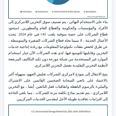
بناء على الاستخدام النهائي ، يتم تصنيف سوق التخزين اللامركزي إلى
الأفراد والمؤسسات والحكومة والقطاع العام والمطورين. استحوذ
قطاع الشركات على حصة سوقية بلغت 45٪ في عام 2024. تبحث
الأعمال الحديثة ، لا سيما تجاه قطاع الشركات الصغيرة والمتوسطة ،
عن طرق لخفض نفقات تكنولوجيا المعلومات مع زيادة إنتاجية خدمات
التخزين وقابليتها للتوسع فيها. لدى هذه الشركات الآن خيار استخدام
الموارد غير المستخدمة من شبكة موزعة دون تكبد التكاليف المرتفعة
لأنظمة التخزين التقليدية بفضل التخزين اللامركزي.
يتيح الانتقال إلى نموذج لامركزي للشركات تقليص الجهود بسهولة أكبر
بالاعتماد على بائعي السحابة الضخمين القائمين على الاشتراك
والمليء بالرسوم الباهظة واتفاقيات قفل البائعين. أيضا ، مع التخزين
اللامركزي ، يتم تقديم نماذج تكلفة مرنة للشركات ، مما يلغي الحاجة
إلى التزامات تعاقدية طويلة الأجل لمقدمي الخدمات المركزيين.