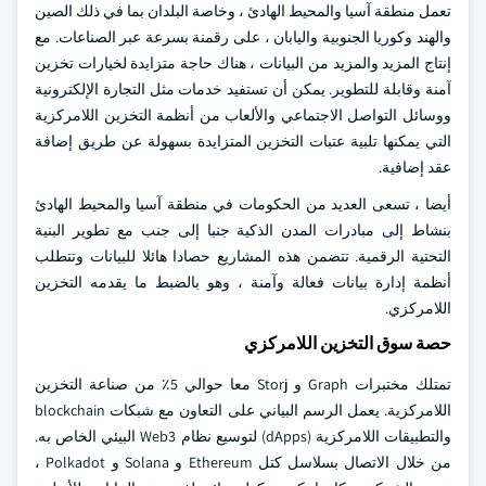
تعمل منطقة آسيا والمحيط الهادئ ، وخاصة البلدان بما في ذلك الصين
والهند وكوريا الجنوبية واليابان ، على رقمنة بسرعة عبر الصناعات. مع
إنتاج المزيد والمزيد من البيانات ، هناك حاجة متزايدة لخيارات تخزين
آمنة وقابلة للتطوير. يمكن أن تستفيد خدمات مثل التجارة الإلكترونية
ووسائل التواصل الاجتماعي والألعاب من أنظمة التخزين اللامركزية
التي يمكنها تلبية عتبات التخزين المتزايدة بسهولة عن طريق إضافة
عقد إضافية.
أيضا ، تسعى العديد من الحكومات في منطقة آسيا والمحيط الهادئ
بنشاط إلى مبادرات المدن الذكية جنبا إلى جنب مع تطوير البنية
التحتية الرقمية. تتضمن هذه المشاريع حصادا هائلا للبيانات وتتطلب
أنظمة إدارة بيانات فعالة وآمنة ، وهو بالضبط ما يقدمه التخزين
اللامركزي.
حصة سوق التخزين اللامركزي
تمتلك مختبرات Graph و Storj معا حوالي 5٪ من صناعة التخزين
اللامركزية. يعمل الرسم البياني على التعاون مع شبكات blockchain
والتطبيقات اللامركزية (dApps) لتوسيع نظام Web3 البيئي الخاص به.
من خلال الاتصال بسلاسل كتل Ethereum و Solana و Polkadot ،