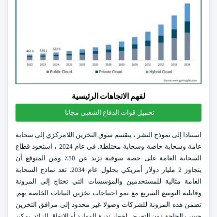
لفهم الاتجاهات الرئيسية
تحميل قوات الدفاع الشعبي مجانا
استنادا إلى نموذج النشر ، ينقسم سوق التخزين اللامركزي إلى سحابة
عامة وسحابة خاصة وسحابة مختلطة. في عام 2024 ، استحوذ قطاع
السحابة العامة على حصة سوقية تزيد عن 50٪ ومن المتوقع أن
يتجاوز 2 مليار دولار أمريكي بحلول عام 2034. تعد نماذج السحابة
العامة مثالية للمستخدمين والمؤسسات التي تحتاج إلى المرونة
وقابلية التوسع السريع مع نمو احتياجات تخزين البيانات الخاصة بهم.
تضمن هذه المرونة للشركات وصولا غير محدود إلى مرافق التخزين
حسب الحاجة دون التعرض لخطر ندرة الموارد أو الإنفاق الزائد. يمكن