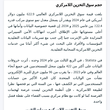
حجم سوق التخزين اللامركزي
بلغت قيمة سوق التخزين اللامركزي العالمي 622.9 مليون دولار
أمريكي في عام 2024 ويقدر أن يسجل معدل نمو سنوي مركب قدره
22.4٪ بين عامي 2025 و 2034. إن قضية خصوصية البيانات وأمانها في
أعلى مستوياتها على الإطلاق. أجبرت انتهاكات الأمن السيبراني
المتزايدة على الإنترنت جنبا إلى جنب مع تسريبات البيانات التقليدية
المؤسسات والأفراد على البحث عن شيء أكثر أمانا من خدمات
التخزين اللامركزية السحابية التقليدية.
في Statista ، في الربع الثالث من عام 2024 وحده ، أثرت خروقات
البيانات على أكثر من 422 مليون سجل للمستخدمين في جميع أنحاء
العالم وفي عام 2023 ، ما يقرب من 96 مليون خرق للبريد الإلكتروني
نشأت من الولايات المتحدة. كان الجزء الأكبر من حسابات
المستخدمين التي تم الكشف عنها ، من السنة التي تم فحصها. نظرا
لطبيعة اللامركزية ، فإن أنظمة التخزين ليست عرضة لهجمات
القرصنة كما لو كانت مع نظام مركزي بسبب القضاء على نقطة فشل
واحدة.
سوق التخزين اللامركزي سمات التقرير