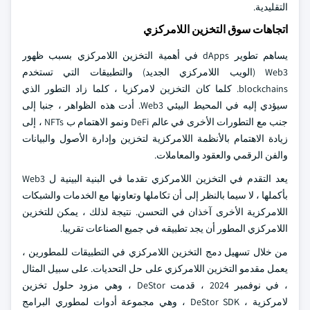
التقليدية.
اتجاهات سوق التخزين اللامركزي
يساهم تطوير dApps في أهمية التخزين اللامركزي بسبب ظهور
Web3 (الويب اللامركزي الجديد) والتطبيقات التي تستخدم
blockchains. كلما كان التخزين لامركزيا ، كلما زاد التطور الذي
سيؤدي إليه في المحيط البيئي Web3. أدت هذه الظواهر ، جنبا إلى
جنب مع التطورات الأخرى في عالم DeFi ونمو الاهتمام ب NFTs ، إلى
زيادة الاهتمام بالأنظمة اللامركزية لتخزين وإدارة الأصول والبيانات
والفن الرقمي والعقود والمعاملات.
يعد التقدم في التخزين اللامركزي تقدما في البنية البينية ل Web3
بأكملها ، لا سيما بالنظر إلى أن تكاملها وتعاونها مع الخدمات والشبكات
اللامركزية الأخرى آخذان في التحسن. نتيجة لذلك ، يمكن للتخزين
اللامركزي المطور أن يجد تطبيقه في جميع الصناعات تقريبا.
من خلال تسهيل دمج التخزين اللامركزي في التطبيقات للمطورين ،
يعمل مقدمو التخزين اللامركزي على حل التحديات. على سبيل المثال
، في نوفمبر 2024 ، قدمت DeStor ، وهي مزود حلول تخزين
لامركزية ، DeStor SDK ، وهي مجموعة أدوات لمطوري البرامج