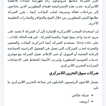
تعزز الشركة مكانتها كبروتوكول رائد لفهرسة البيانات للأنظمة
اللامركزية. تجذب هذه الإستراتيجية اهتمام المطورين الذين يحتاجون
إلى مرادفات فعالة وسريعة لجلب البيانات. أيضا ، تعزز الشركة
نظامها البيئي للمطورين من خلال المنح والحوافز والمبادرات التعليمية
الأخرى.
إن استخدام السحب اللامركزية للإشارة إلى أن الشركة لا تعتمد على
مزود خدمة واحد يمنح نفوذا مكتسبا للشركة ، في هذه الحالة بالذات ،
على Storj Labs. تستخدم الشركة أيضا لامركزية البيانات والتشفير
والتجزئة لجذب الشركات التي تعمل في الفصول الدراسية الحساسة
للرعاية الصحية أو التمويل أو حتى الإعلام. تعمل الشركة مع موفري
خدمات الحوسبة المتطورة وإنترنت الأشياء للحفاظ على الاحتياجات
المتزايدة للتخزين اللامركزي.
شركات سوق التخزين اللامركزي
يشمل اللاعبون الرئيسيون العاملون في صناعة التخزين اللامركزي ما
يلي:
شبكة عكاش
أروييف