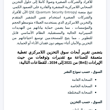
للأفراد والشركات الصغيرة وصولا كاملا إلى حلول التخزين
السحابي اللامركزية المشفرة والقادرة على الصمود الكمي.
تتيح منصة QSE (Quantum Security Entropy) الآن للأفراد
والشركات الصغيرة استخدام نفس التشفير المتقدم
والتخزين اللامركزي الذي يستخدمه العملاء متوسطو الحجم
والمؤسسات ، مما يضمن حماية بياناتهم من التهديدات
السيبرانية الحالية والمستقبلية. النظام الأساسي قابل
للتطوير ، مما يتيح للمستخدمين توسيع احتياجاتهم من
التخزين والأمان أثناء نموهم دون فقدان الأداء أو الحماية.
يتضمن تقرير أبحاث سوق التخزين اللامركزي تغطية
متعمقة للصناعة مع تقديرات وتوقعات من حيث
الإيرادات ($Bn) من 2021 إلى 2034 ، للقطاعات التالية:
السوق ، حسب نموذج النشر
السحابة العامة
السحابة الخاصة
السحابة المختلطة
السوق ، حسب التخزين
تخزين الملفات