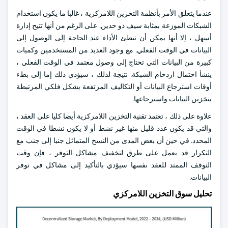
عندما يتعلق الأمر بأنظمة التخزين اللامركزية ، غالبا ما يكون استخدام
الشبكات الموزعة بمثابة سيف ذو حدين. على الرغم من أنها تتيح إدارة
أسهل ، إلا أنها يمكن أن تبطئ الأداء عند الحاجة إلى الوصول إلى
البيانات في الوقت الفعلي. مع وجود العديد من المستخدمين وكميات
كبيرة من البيانات التي تحتاج إلى وصول معتمد في الوقت الفعلي ،
ينشأ احتمال ازدحام الشبكة. نتيجة لذلك ، سيؤدي ذلك إما إلى بطء
أوقات استرجاع البيانات أو التكاليف المرتفعة بشكل فلكي المرتبطة
بتخزين البيانات واسترجاعها.
علاوة على ذلك ، تعتمد تقنية التخزين اللامركزية أيضا كليا على العقد ،
والتي قد يكون عدد قليل منها غير نشط أو لا يكون نشطا في الوقت
المحدد. في حين أن بعض المدى من النسخ المتماثل جنبا إلى جنب مع
التكرار قد يعمل على طرق لتخفيف مشاكل التوفر ، فإن وقت
التوقف الممتد للعقد نفسها سيؤدي بالتأكيد إلى مشاكل في توفر
البيانات.
تحليل سوق التخزين اللامركزي