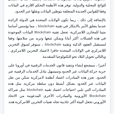
للوائح المحلية والدولية. توفر هذه الأنظمة التحكم اللازم في البيانات
وفقا للقوانين الجديدة المتعلقة بتوطين البيانات ونقلها عبر الحدود.
بالإضافة إلى ذلك ، ربما تكون الولايات المتحدة هي الدولة الرائدة
عندما يتعلق الأمر بالابتكار في تقنية blockchain ، مما يؤسس أساسا
متينا للمخازن اللامركزية. تجعل تقنية Blockchain البيانات الموجودة
في هذه الشبكات أكثر أمانا ويمكن تتبعها وتزيد من سلامتها. وفقا
لمستقبل العقود الذكية وتقنية blockchain ، ستوفر لسوق التخزين
اللامركزي في الولايات المتحدة حافزا لاعتماد التخزين اللامركزي ،
وبالتالي تحويل البلاد نحو التكنولوجيا المتقدمة.
أخيرا ، سيشجع إنشاء وتنفيذ قانون الخدمات الرقمية في أوروبا على
حرية حركة البيانات عبر الحدود وسيسهل تبادل الخدمات الرقمية عبر
الحدود. تعزز هذه المبادرات اعتماد أنظمة لامركزية تمكن من نقل
البيانات عبر الحدود بشكل أبسط دون سلطة مركزية. مثل هذه
المبادرات التي تلبي احتياجات اعتماد تقنية blockchain مثل شراكة
Blockchain الأوروبية والمبادرات الأخرى المدعومة من الاتحاد
الأوروبي تجعل البيئة أكثر جاذبية تجاه تقنيات التخزين اللامركزية هذه.