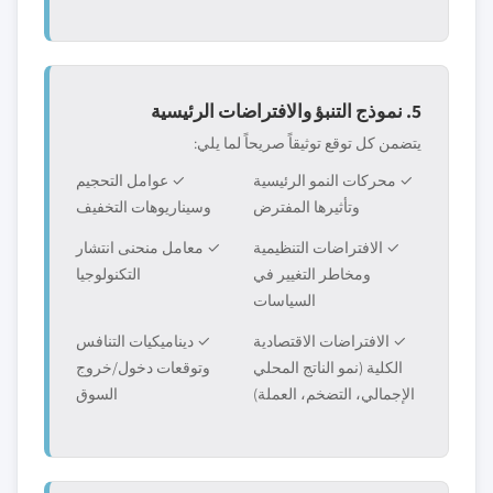
5. نموذج التنبؤ والافتراضات الرئيسية
يتضمن كل توقع توثيقاً صريحاً لما يلي:
✓ محركات النمو الرئيسية
✓ عوامل التحجيم
وتأثيرها المفترض
وسيناريوهات التخفيف
✓ الافتراضات التنظيمية
✓ معامل منحنى انتشار
ومخاطر التغيير في
التكنولوجيا
السياسات
✓ الافتراضات الاقتصادية
✓ ديناميكيات التنافس
الكلية (نمو الناتج المحلي
وتوقعات دخول/خروج
الإجمالي، التضخم، العملة)
السوق