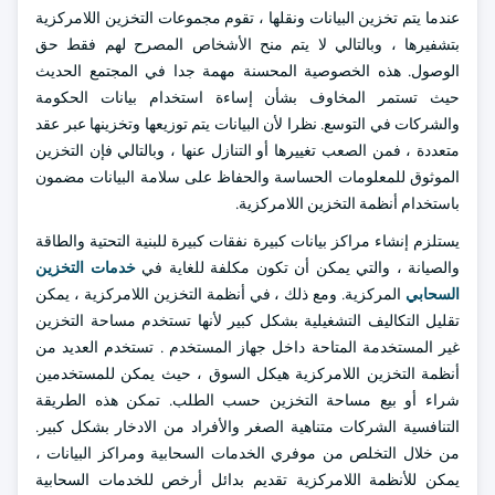
عندما يتم تخزين البيانات ونقلها ، تقوم مجموعات التخزين اللامركزية
بتشفيرها ، وبالتالي لا يتم منح الأشخاص المصرح لهم فقط حق
الوصول. هذه الخصوصية المحسنة مهمة جدا في المجتمع الحديث
حيث تستمر المخاوف بشأن إساءة استخدام بيانات الحكومة
والشركات في التوسع. نظرا لأن البيانات يتم توزيعها وتخزينها عبر عقد
متعددة ، فمن الصعب تغييرها أو التنازل عنها ، وبالتالي فإن التخزين
الموثوق للمعلومات الحساسة والحفاظ على سلامة البيانات مضمون
باستخدام أنظمة التخزين اللامركزية.
يستلزم إنشاء مراكز بيانات كبيرة نفقات كبيرة للبنية التحتية والطاقة
والصيانة ، والتي يمكن أن تكون مكلفة للغاية في
خدمات التخزين
السحابي
المركزية. ومع ذلك ، في أنظمة التخزين اللامركزية ، يمكن
تقليل التكاليف التشغيلية بشكل كبير لأنها تستخدم مساحة التخزين
غير المستخدمة المتاحة داخل جهاز المستخدم . تستخدم العديد من
أنظمة التخزين اللامركزية هيكل السوق ، حيث يمكن للمستخدمين
شراء أو بيع مساحة التخزين حسب الطلب. تمكن هذه الطريقة
التنافسية الشركات متناهية الصغر والأفراد من الادخار بشكل كبير.
من خلال التخلص من موفري الخدمات السحابية ومراكز البيانات ،
يمكن للأنظمة اللامركزية تقديم بدائل أرخص للخدمات السحابية