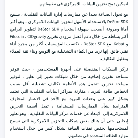
لتمكين دمج تخزين البيانات اللامركزي في تطبيقاتهم.
مع تحول الصناعة بعيدا عن ممارسات إدارة البيانات التقليدية ، يسمح
DeStor SDK بالاستخدام الأسهل لتخزين البيانات اللامركزي ، وهو أكثر
أمانا ومرونة. أصبحت سهولة استخدام DeStor SDK لتطوير البرامج
أكثر بساطة من خلال دعم أفضل مزودي تخزين Filecoin ، CIDgravity
و Kabat. مع DeStor SDK ، تكتسب المؤسسات أكثر من مجرد أداء
تقني فائق. إنها تزيد من الكفاءة التشغيلية مع التوسع وبناء ثقة العملاء
وتقليل التكاليف.
تركز الشبكات المنفصلة على أجهزة المستخدمين ، حيث تتوفر
مساحة تخزين إضافية من خلال شبكات نظير إلى نظير ، لتوفير
مساحة تخزين. تتحمل هذه الأنظمة تكاليف تشغيلية أقل بسبب
انخفاض طاقة التبريد ، مقارنة بمراكز البيانات التقليدية التي تعتمد
بشكل كبير على وحدات التبريد. مع الأخذ في الاعتبار المخاوف
المتزايدة بشأن الممارسات المستدامة ، تميل أنظمة التخزين
اللامركزية إلى الابتعاد عن خدمات مركز البيانات التقليدية ، وهو تطور
إيجابي. حتى أن هناك بعض شبكات التخزين اللامركزية التي تسمح
لمستخدميها بخفض نفقات الطاقة بشكل كبير من خلال استخدام
موارد الطاقة المتجددة في نظامهم.