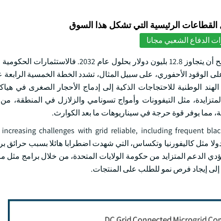
لقطاعات الرئيسية التي تشكل هذا السوق
ت الدفاع الشعبي مجانا
ويرجح أن يتجاوز 12.8 بليون دولار بحلول عام 2032. فالاستث
على الوقود الأحفوري، على سبيل المثال، تشدد الخطة الخمسية الرابعة
ند الوطنية للاحتجاجات الذكية إلى إدماج الأحجار الصغرى في هياكل
المتزايدة، مثل التيفوونات وأمواج تسونامي والزلازل في المنطقة، م
 مما يوفر قوة حرجة في سيناريوهات ما بعد الكوارث.
, increasing challenges with grid reliable, including frequent b
infrast. وعلى سبيل المثال، فإن دولا مثل كاليفورنيا وتكساس، التي شهدت اضطرابا هائلا بسبب حر
دي الدعم المتزايد من حكومة الولايات المتحدة، من خلال برامج مثل م