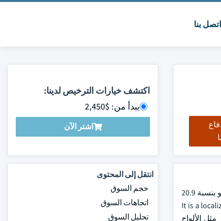
تصل بنا
اكتشف خيارات الترخيص لدينا:
يبدأ من: $2,450
فاع
اشتر الآن
ا
انتقل إلى المحتوى
حجم السوق
وقيمت شركة DC Grid Connected Microgrid Market بمبلغ 3.9 بليون دولار من دولارات الولايات المتحدة في عام 2023، ومن المتوقع أن تنمو بنسبة 20.9
اتجاهات السوق
It is a localize
تحليل السوق
 مصادر مثل الألواح