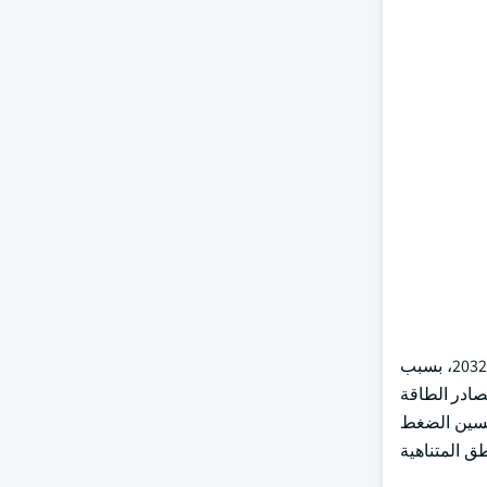
واستنادا إلى مصدر الطاقة، من المقرر أن ينمو الجزء المتعلق بالغاز الطبيعي في دائرة الموارد المائية بما يزيد على 20.3 في المائة حتى عام 2032، بسبب
صادر الطاقة
تحسين الضغط
ق المتناهية