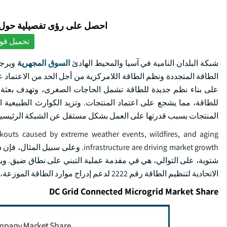
احصل على رؤى تفصيلية حول ا
تحميل قوا
شبكة البلدان النامية في آسيا والمحيط الهادئ
السوق المجهرية
الطاقة المتجددة ونظم الطاقة اللامركزية من أجل الحد من الاعتماد 
على بناء نظم جديدة للطاقة تشمل الحاجات الصغرى، وتهدف بعثة اله
للطاقة، مما يشجع على اعتماد المنتجات. وتزيد الكوارث الطبيعية 
المنتجات بسبب قدرتها على العمل بشكل مستقل عن الشبكة الرئيسية،
lackouts caused by extreme weather events, wildfires, and aging
ructure are driving market growth
شتوية، على التوالي، هي في مقدمة عملية التبني على نطاق ضيق. ويؤ
الاتحادية لتنظيم الطاقة رقم 2222 لدعم إدراج موارد الطاقة الموزعة، إلى إيجاد فرص نمو للطلب على المنتجات.
DC Grid Connected Microgrid Market Share