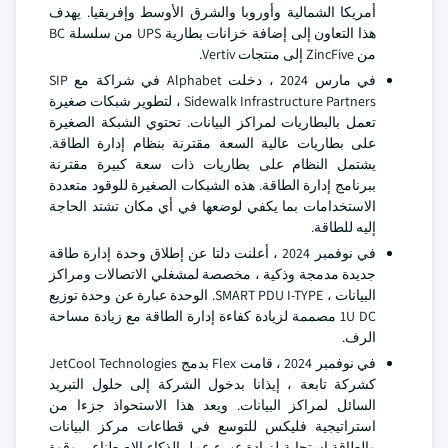
أمريكا الشمالية وأوروبا والشرق الأوسط وإفريقيا. يهدف
هذا التعاون إلى إضافة خزانات بطارية UPS من سلسلة BC
من ZincFive إلى منتجات Vertiv.
في مارس 2024 ، دخلت Alphabet في شراكة مع SIP
Sidewalk Infrastructure Partners ، لتطوير شبكات صغيرة
تعمل بالبطاريات لمراكز البيانات. تحتوي الشبكة الصغيرة
على بطاريات عالية السعة مقترنة بنظام إدارة الطاقة.
يشتمل النظام على بطاريات ذات سعة كبيرة مقترنة
ببرنامج إدارة الطاقة. هذه الشبكات الصغيرة للوقود متعددة
الاستخدامات بما يكفي لوضعها في أي مكان تشتد الحاجة
إليه للطاقة.
في نوفمبر 2024 ، أعلنت دلتا عن إطلاق وحدة إدارة طاقة
جديدة مدمجة وذكية ، مخصصة لمشغلي الاتصالات ومراكز
البيانات ، SMART PDU I-TYPE. الوحدة عبارة عن وحدة توزيع
1U DC مصممة لزيادة كفاءة إدارة الطاقة مع زيادة مساحة
الرف.
في نوفمبر 2024 ، قامت Flex بدمج JetCool Technologies
كشركة تابعة ، إيذانا بدخول الشركة إلى حلول التبريد
السائل لمراكز البيانات. ويعد هذا الاستحواذ جزءا من
استراتيجية فليكس للتوسع في قطاعات مركز البيانات
والطاقة استجابة لزيادة عبء عمل الذكاء الاصطناعي وقوة