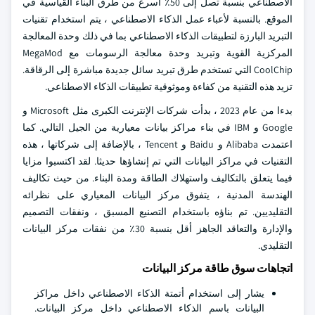
الاصطناعي بنسبة تصل إلى 50٪ أسرع من طرق البناء القياسية في
الموقع. بالنسبة لأعباء عمل الذكاء الاصطناعي ، يتم استخدام تقنيات
التبريد البارزة لتطبيقات الذكاء الاصطناعي بما في ذلك وحدة المعالجة
المركزية القوية وتبريد وحدة معالجة الرسومات مع MegaMod
CoolChip التي تستخدم طرق تبريد سائل جديدة مباشرة إلى الرقاقة.
تزيد هذه التقنية من كفاءة وموثوقية تطبيقات الذكاء الاصطناعي.
بدءا من عام 2023 ، بدأت شركات الإنترنت الكبرى مثل Microsoft و
Google و IBM في بناء مراكز بيانات معيارية من الجيل التالي. كما
اعتمدت Alibaba و Baidu و Tencent ، بالإضافة إلى شركاتها ، هذه
التقنيات في مراكز البيانات التي تم إنشاؤها حديثا. لقد اكتسبوا مزايا
فيما يتعلق بالتكاليف واستهلاك الطاقة ومدة البناء. من حيث تكاليف
الهندسة المدنية ، يتفوق مركز البيانات المعياري على نظرائه
التقليديين. تم بناؤه باستخدام التصنيع المسبق ، ونفقات التصميم
والإدارة والتعاقد الجاهز أقل بنسبة 30٪ من نفقات مركز البيانات
التقليدي.
اتجاهات سوق طاقة مركز البيانات
يشار إلى استخدام أتمتة الذكاء الاصطناعي داخل مراكز
البيانات باسم الذكاء الاصطناعي داخل مركز البيانات.