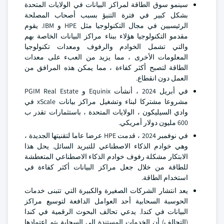
سينمو سوق الطاقة لمراكز البيانات في الولايات المتحدة
بشكل كبير في فترة التنبؤ بسبب أصحاب المصلحة
الرئيسيين في مجال التكنولوجيا مثل HPE و IBM. يقوم
مقدمو التكنولوجيا هؤلاء ببناء مراكز البيانات الخاصة بهم
والتي تشمل الخوادم والرفوف ومعدات تكنولوجيا
المعلومات الأخرى ، مما يزيد من العبء على معدات
الطاقة لتصبح أكثر كفاءة ، مما يمكن هذه المرافق من
العمل دون انقطاع.
في أبريل 2024 ، أنشأت Equinix و PGIM Real Estate
مشروعا مشتركا لبناء وتشغيل مراكز بيانات xScale في
وادي السيليكون ، الولايات المتحدة ، باستثمارات تقدر ب
600 مليون دولار أمريكي.
في نوفمبر 2024 ، قدمت HPE عرضا عاما لتقنيتها الجديدة ،
وهي خوادم الذكاء الاصطناعي للتبريد السائل. يحل هذا
الابتكار مشكلة رفوف خوادم الذكاء الاصطناعي المتعطشة
للطاقة من خلال جعل مراكز البيانات أكثر كفاءة في
استخدام الطاقة.
يعد انتشار الشركات الصغيرة والكبيرة التي تتبنى خدمات
الحوسبة السحابية أحد العوامل الدافعة لتوسيع مراكز
البيانات في كندا. يدعي تحالف البحوث الرقمية في كندا
(التحالف) أن الخدمات المستندة إلى السحابة يتم اعتمادها