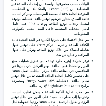
البيانات بسبب مجموعتها الواسعة من إمدادات الطاقة غير
المنقطعة من Liebert (UPS) والمتكاملة مع المتطلبات
المتوقعة أنظمة UPS المصممة للمؤسسات ومراكز البيانات
فائقة النطاق. يتجاوز عرضهم توفير طاقة احتياطية موثوقة
ليشمل وحدات توزيع الطاقة ووحدات PDU على حامل
لدعم التحديات المختلفة داخل البنية التحتية لتكنولوجيا
المعلومات.
من خلال الاعتماد على خبرتها الكبيرة في البنية التحتية عالية
الكثافة للطاقة والتبريد ، تركز Vertiv على توفير حلول
شاملة للعملاء من خلال توزيع الطاقة وتركز على حلول
المراقبة والإدارة عن بعد.
توفر شركة إيتون حلولا تهدف إلى تعزيز عمليات صنع
القرار والحفاظ على الطاقة - وهو التركيز الذي يميزها عن
المنافسين في صناعة طاقة مركز البيانات. تعمل Eaton
على تحسين تكامل أنظمة الطاقة المتجددة من خلال توفير
نظام الطاقة الاحتياطية Energy Aware UPS ومجموعة
برامج Brightlayer Data Center لإدارة الطاقة.
من خلال الإدارة الذكية للطاقة ، يمكن تحليل البيانات
وتحويلها إلى معلومات مفيدة على الفور. من خلال توفير
الرؤى والحلول الرقمية ، حددت Eaton رؤيتها التحويلية لحل