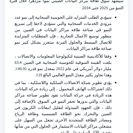
سيشهد سوق طاقة مركز البيانات الصيني نموا مزدهرا خلال فترة
التنبؤ من 2025 حتى 2034.
سيؤدي الطلب المتزايد على الحوسبة السحابية إلى نمو عدد
مزودي الخدمات السحابية والتي ستؤدي لاحقا إلى تسريع
النمو في صناعة طاقة مراكز البيانات في الصين. من
منظور توسيع الأعمال التجارية ، فإن المتطلبات المتزايدة
للاتصال المبسط والحلول المرنة ستعزز بشكل كبير نمو
صناعة طاقة مراكز البيانات.
وفقا للأكاديمية الصينية لتكنولوجيا المعلومات والاتصالات ،
بلغت القيمة السوقية للحوسبة السحابية في الصين 63.4
مليار دولار أمريكي في عام 2022 بمعدل نمو قدره 40.91٪.
وهذا تجاوز بكثير معدل النمو العالمي البالغ 19٪.
يؤدي تطوير شبكة الاتصالات السلكية واللاسلكية ، بما في
ذلك اشتراكات الهاتف المحمول ، إلى زيادة حركة البيانات.
هذه الزيادة في حركة البيانات تقود تطوير صناعة مراكز
البيانات والتي بدورها تحفز النمو في السوق. بالإضافة إلى
ذلك ، فإن الجهود المبذولة لتقليل انبعاثات الكربون في
الصين والتحرك نحو الطاقة الشمسية وطاقة الرياح
ومصادر الطاقة المتجددة الأخرى تجعل من السهل على
مشغلي مراكز البيانات الاستثمار في الحلول التي من شأنها
تخفيف الآثار السلبية على البيئة.