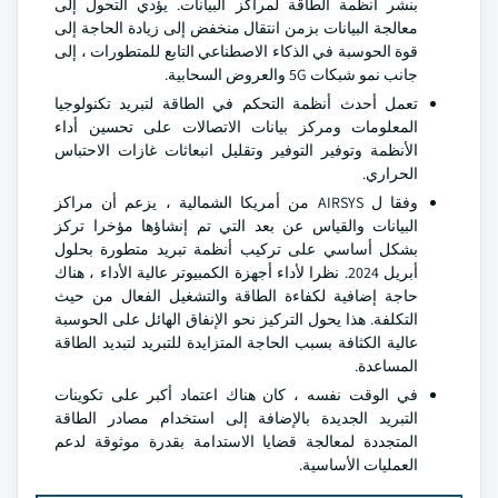
بنشر أنظمة الطاقة لمراكز البيانات. يؤدي التحول إلى
معالجة البيانات بزمن انتقال منخفض إلى زيادة الحاجة إلى
قوة الحوسبة في الذكاء الاصطناعي التابع للمتطورات ، إلى
جانب نمو شبكات 5G والعروض السحابية.
تعمل أحدث أنظمة التحكم في الطاقة لتبريد تكنولوجيا
المعلومات ومركز بيانات الاتصالات على تحسين أداء
الأنظمة وتوفير التوفير وتقليل انبعاثات غازات الاحتباس
الحراري.
وفقا ل AIRSYS من أمريكا الشمالية ، يزعم أن مراكز
البيانات والقياس عن بعد التي تم إنشاؤها مؤخرا تركز
بشكل أساسي على تركيب أنظمة تبريد متطورة بحلول
أبريل 2024. نظرا لأداء أجهزة الكمبيوتر عالية الأداء ، هناك
حاجة إضافية لكفاءة الطاقة والتشغيل الفعال من حيث
التكلفة. هذا يحول التركيز نحو الإنفاق الهائل على الحوسبة
عالية الكثافة بسبب الحاجة المتزايدة للتبريد لتبديد الطاقة
المساعدة.
في الوقت نفسه ، كان هناك اعتماد أكبر على تكوينات
التبريد الجديدة بالإضافة إلى استخدام مصادر الطاقة
المتجددة لمعالجة قضايا الاستدامة بقدرة موثوقة لدعم
العمليات الأساسية.