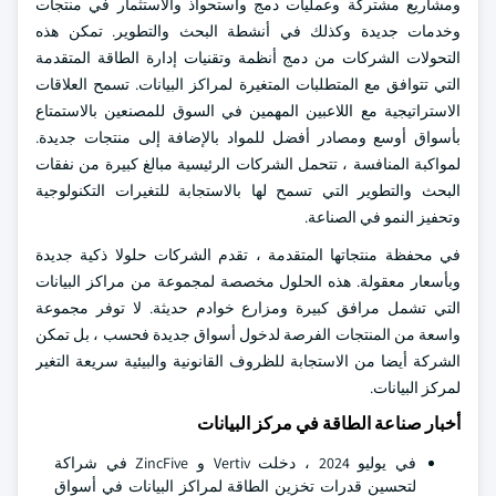
ومشاريع مشتركة وعمليات دمج واستحواذ والاستثمار في منتجات
وخدمات جديدة وكذلك في أنشطة البحث والتطوير. تمكن هذه
التحولات الشركات من دمج أنظمة وتقنيات إدارة الطاقة المتقدمة
التي تتوافق مع المتطلبات المتغيرة لمراكز البيانات. تسمح العلاقات
الاستراتيجية مع اللاعبين المهمين في السوق للمصنعين بالاستمتاع
بأسواق أوسع ومصادر أفضل للمواد بالإضافة إلى منتجات جديدة.
لمواكبة المنافسة ، تتحمل الشركات الرئيسية مبالغ كبيرة من نفقات
البحث والتطوير التي تسمح لها بالاستجابة للتغيرات التكنولوجية
وتحفيز النمو في الصناعة.
في محفظة منتجاتها المتقدمة ، تقدم الشركات حلولا ذكية جديدة
وبأسعار معقولة. هذه الحلول مخصصة لمجموعة من مراكز البيانات
التي تشمل مرافق كبيرة ومزارع خوادم حديثة. لا توفر مجموعة
واسعة من المنتجات الفرصة لدخول أسواق جديدة فحسب ، بل تمكن
الشركة أيضا من الاستجابة للظروف القانونية والبيئية سريعة التغير
لمركز البيانات.
أخبار صناعة الطاقة في مركز البيانات
في يوليو 2024 ، دخلت Vertiv و ZincFive في شراكة
لتحسين قدرات تخزين الطاقة لمراكز البيانات في أسواق