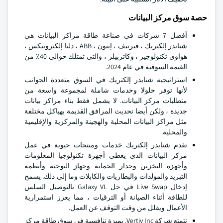
حصة سوق مركز البيانات
أفضل 7 شركات في صناعة طاقة مراكز البيانات هي
شنايدر إلكتريك ، فيرتيف ، إيتون ، ABB ، دلتا إلكترونيكس ،
هواوي تكنولوجيز ، وكاتربيلر ، والتي تمتلك حوالي 40٪ من
القيمة السوقية في عام 2024.
استراتيجية شنايدر إلكتريك في السوق متعددة الجوانب
لأنها توفر حلولا وخدمات شاملة لمجموعة واسعة من
متطلبات مركز البيانات. لا يشمل فقط بناء مراكز بيانات
جديدة ، ولكن أيضا تحديث المرافق القديمة بهياكل مختلفة
مثل مراكز البيانات المحلية والهجينة والمركزية والإقليمية
والمحلية.
تقدم شنايدر إلكتريك خدمات ومنتجات حيوية في عمل
مركز البيانات الذي يغطي أجهزة تكنولوجيا المعلومات
وأجهزة التخزين وجدار الحماية وجهاز التوجيه وأنظمة
التبريد والمولدات والبطاريات والكابلات وما إلى ذلك. يسمح
إدخال Live Swap في حل Galaxy VL بالتوصيل السلس
للطاقة أثناء الصيانة أو الترقيات ، مما يعزز استمرارية
الأعمال ويقلل من وقت التوقف عن العمل.
تتمتع شركة Vertiv Inc. بميزة تنافسية في سوق طاقة مركز