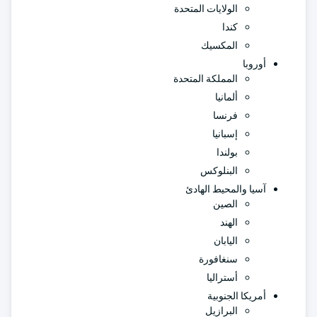
الولايات المتحدة
كندا
المكسيك
أوروبا
المملكة المتحدة
ألمانيا
فرنسا
إسبانيا
بولندا
البنلوكس
آسيا والمحيط الهادئ
الصين
الهند
اليابان
سنغافورة
أستراليا
أمريكا الجنوبية
البرازيل