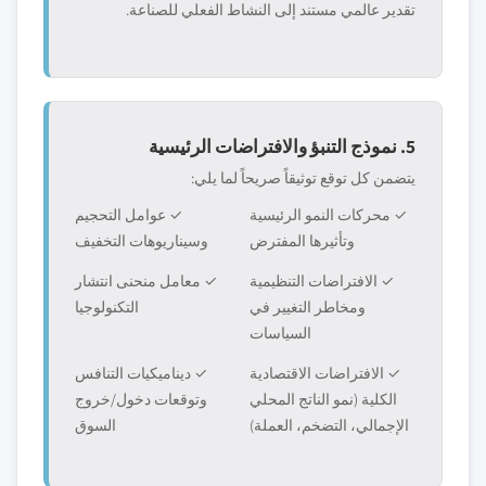
تقدير عالمي مستند إلى النشاط الفعلي للصناعة.
5. نموذج التنبؤ والافتراضات الرئيسية
يتضمن كل توقع توثيقاً صريحاً لما يلي:
✓ محركات النمو الرئيسية
✓ عوامل التحجيم
وتأثيرها المفترض
وسيناريوهات التخفيف
✓ الافتراضات التنظيمية
✓ معامل منحنى انتشار
ومخاطر التغيير في
التكنولوجيا
السياسات
✓ الافتراضات الاقتصادية
✓ ديناميكيات التنافس
الكلية (نمو الناتج المحلي
وتوقعات دخول/خروج
الإجمالي، التضخم، العملة)
السوق