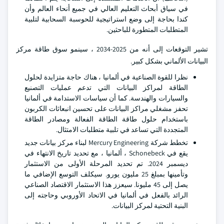
في سياق أبحاث التعليم العالي في جميع أنحاء العالم وأن
كندا بحاجة إلى وضع استراتيجية للحوسبة السحابية لتلبية
المتطلبات المتطورة للباحثين.
تشير التوقعات إلى أنه من 2025-2034 ، سينمو سوق طاقة مركز
البيانات الألماني بشكل كبير.
نظرا للقوة الصناعية في ألمانيا ، هناك حاجة متزايدة لحلول
الطاقة لمراكز البيانات التي تدعم عمليات التصنيع
والسيارات والهندسة. كما أن سياسات الاستدامة في ألمانيا
تحفز مشغلي مراكز البيانات على تحسين انبعاثات الكربون
باستخدام حلول طاقة الطاقة الفعالة ومصادر الطاقة
المتجددة التي تساعد في تلبية متطلبات الامتثال.
تخطط شركة Mercury Engineering لبناء مركز بيانات جديد
يقع في Schonebeck ، ألمانيا ، مع تحديد تاريخ الانتهاء في
ديسمبر 2024. تم تحديد المرحلة الأولى من الاستثمار
وتأمينها بمبلغ 25 مليون يورو. سيكلف التوسع الإضافي ما
يصل إلى 45 مليونا. سيعزز هذا الاستثمار الاقتصاد الصناعي
الرائد بالفعل في ألمانيا في الاتحاد الأوروبي وحاجته إلى
البنية التحتية لمركز البيانات.