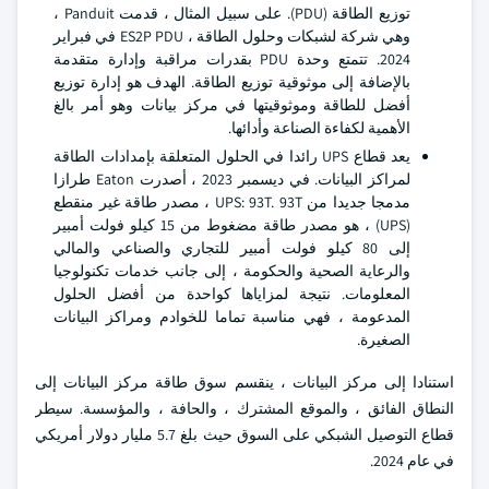
توزيع الطاقة (PDU). على سبيل المثال ، قدمت Panduit ،
وهي شركة لشبكات وحلول الطاقة ، ES2P PDU في فبراير
2024. تتمتع وحدة PDU بقدرات مراقبة وإدارة متقدمة
بالإضافة إلى موثوقية توزيع الطاقة. الهدف هو إدارة توزيع
أفضل للطاقة وموثوقيتها في مركز بيانات وهو أمر بالغ
الأهمية لكفاءة الصناعة وأدائها.
يعد قطاع UPS رائدا في الحلول المتعلقة بإمدادات الطاقة
لمراكز البيانات. في ديسمبر 2023 ، أصدرت Eaton طرازا
مدمجا جديدا من UPS: 93T. 93T ، مصدر طاقة غير منقطع
(UPS) ، هو مصدر طاقة مضغوط من 15 كيلو فولت أمبير
إلى 80 كيلو فولت أمبير للتجاري والصناعي والمالي
والرعاية الصحية والحكومة ، إلى جانب خدمات تكنولوجيا
المعلومات. نتيجة لمزاياها كواحدة من أفضل الحلول
المدعومة ، فهي مناسبة تماما للخوادم ومراكز البيانات
الصغيرة.
استنادا إلى مركز البيانات ، ينقسم سوق طاقة مركز البيانات إلى
النطاق الفائق ، والموقع المشترك ، والحافة ، والمؤسسة. سيطر
قطاع التوصيل الشبكي على السوق حيث بلغ 5.7 مليار دولار أمريكي
في عام 2024.