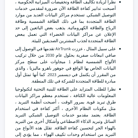
نظرا لزيادة تكاليف الطاقة وتخفيضات الميزانية الحكومية ،
أصبحت تدابير كفاءة الطاقة الآن ضرورة لمقدمي خدمات
التوصيل الشبكي. تستخدم مراكز البيانات العديد من موارد
الطاقة المتجددة بما في ذلك الطاقة الشمسية وطاقة
الرياح والطاقة الكهرومائية. يذهب بعض البائعين إلى حد
الإعلان عن مراكز البيانات الخضراء التي تعمل ببعض
الطاقة المتجددة لجذب المشترين الصديقين للبيئة.
على سبيل المثال ، عززت AirTrunk تقدمها في الوصول إلى
صافي انبعاثات صفرية بحلول عام 2030 من خلال تركيب
الألواح الشمسية لنظام 1 ميجاوات على سطح مركز
البيانات الخاص بها الواقع في جوهور باهرو ماليزيا ، والذي
من المقرر أن يكتمل في ديسمبر 2023. كما أنها تمثل أول
مبادرة للطاقة المتجددة للشركة في تلك المنطقة.
نظرا للطلب المتزايد على الطاقة للبنية التحتية لتكنولوجيا
المعلومات عالية الكثافة ، تستخدم معظم مراكز البيانات
طرق تبريد قوية. بمرور الوقت ، أصبحت أنظمة التبريد ،
مثل مكونات النظام الأخرى ، أكثر كفاءة في استخدام
الطاقة. يعتمد مقدمو خدمات التوصيل الشبكي التبريد
السائل وتبريد الذكاء الاصطناعي وأشكال أخرى من التبريد
بالهواء الحر لتحسين كفاءة الطاقة. تقلل هذه الأنواع من
التبريد من استخدام وحدات تكييف الهواء ، مما يؤدي إلى