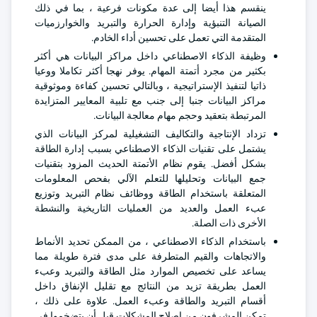
ينقسم هذا أيضا إلى عدة مكونات فرعية ، بما في ذلك
الصيانة التنبؤية وإدارة الحرارة والتبريد والخوارزميات
المتقدمة التي تعمل على تحسين أداء الخادم.
وظيفة الذكاء الاصطناعي داخل مراكز البيانات هي أكثر
بكثير من مجرد أتمتة المهام. يوفر نهجا أكثر تكاملا ووعيا
ذاتيا لتنفيذ الإستراتيجية ، وبالتالي تحسين كفاءة وموثوقية
مراكز البيانات جنبا إلى جنب مع تلبية المعايير المتزايدة
المرتبطة بتعقيد وحجم مهام معالجة البيانات.
تزداد الإنتاجية والتكاليف التشغيلية لمركز البيانات الذي
يشتمل على تقنيات الذكاء الاصطناعي بسبب إدارة الطاقة
بشكل أفضل. يقوم نظام الأتمتة الحديث المزود بتقنيات
جمع البيانات وتحليلها للتعلم الآلي بفحص المعلومات
المتعلقة باستخدام الطاقة ووظائف نظام التبريد وتوزيع
عبء العمل والعديد من العمليات التاريخية والنشطة
الأخرى ذات الصلة.
باستخدام الذكاء الاصطناعي ، من الممكن تحديد الأنماط
والاتجاهات والقيم المتطرفة على مدى فترة طويلة مما
يساعد على تخصيص الموارد مثل الطاقة والتبريد وعبء
العمل بطريقة تزيد من النتائج مع تقليل الإنفاق داخل
أقسام التبريد والطاقة وعبء العمل. علاوة على ذلك ،
تمكن المشرفون من إصلاح المشكلات قبل أن يتضخموا في