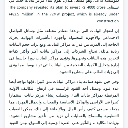
لمؤسسة CtrlS، وهو مشغل هندي، يقوم ببناء مركز بيانات جديد في
تشيناي. The company revealed its plan to invest Rs 4000 crore
(482.5 million) in the 72MW project, which is already under
construction.
إن انفجار البيانات التي تولدها مصادر مختلفة مثل وسائل التواصل
الاجتماعي والأجهزة المحمولة وأجهزة التأشيرات الهوائية يحرك
الحاجة إلى المزيد من قدرات مراكز البيانات. ومع تزايد حجم البيانات
زيادة هائلة، تحتاج الشركات إلى مراكز بيانات أكبر وأكثر كفاءة
لتخزين هذه البيانات وتجهيزها. وتؤدي مراكز البيانات دورا حاسما في
إدارة وتحليل الكميات الضخمة من البيانات التي تولد يوميا، مما يؤدي
إلى زيادة الطلب على مشاريع التشييد.
وفي حين تشهد صناعة بناء مراكز البيانات نموا كبيرا، فإنها تواجه أيضا
عدة قيود. ويتمثل أحد القيود الرئيسية في ارتفاع التكاليف الأولية
المرتبطة بمراكز بيانات البناء. ويتطلب إنشاء مركز بيانات استثمارا
كبيرا في الأراضي والهياكل الأساسية والمعدات والعمال المهرة، مما
يجعله مسعى كثيف رأس المال. وبالإضافة إلى ذلك، يمكن للعقبات
التنظيمية والسماح بالعمليات أن تزيد من تأخير مشاريع التشييد،
وزيادة التكاليف، والتأثير على الفترة الزمنية إلى السوق. ومن القيود