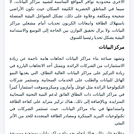
الأخرى محدودية توافر المواقع المناسبة لتشييد مراكز البيانات، لا
سيما في المناطق الحضرية الكثيفة السكان حيث تكون الأراضي
شحيحة ومكلفة. وعلاوة على ذلك، تشكل الشواغل البيئية المتصلة
باستهلاك الطاقة وانبعاثات الكربون تحديات أمام مشغلي مراكز
البيانات. ولا يزال تحقيق التوازن بين الحاجة إلى التوسع والاستدامة
البيئية يشكل تحديا رئيسيا للسوق.
مركز البيانات
وتشهد صناعة بناء مراكز البيانات اتجاهات هامة ناجمة عن زيادة
الاستثمارات من الشركات الرائدة. ويتمثل أحد الاتجاهات البارزة في
زيادة التركيز على مراكز البيانات العالية النطاق، التي يغذيها النمو
الهائل للبيانات والطلب على الخدمات السحابية. وتستثمر شركات
التكنولوجيا الرائدة مثل غوغل وأمازون وميكروسوفت استثماراً كبيراً
في مراكز البيانات ذات النطاق الفائق لدعم البنية التحتية السحابية
المتزايدة. وبالإضافة إلى ذلك، هناك تركيز متزايد على كفاءة الطاقة
واستدامتها في بناء مراكز البيانات، حيث تستثمر الشركات في
تكنولوجيات التبريد المبتكرة ومصادر الطاقة المتجددة للحد من الأثر
البيئي.
وعلاوة على ذلك، هناك اتجاه نحو بناء مراكز بيانات نموذجية ومسبقة