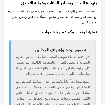
منهجية البحث ومصادر البيانات وعملية التحقق
يستند هذا التقرير إلى عملية بحث منظمة مبنية على محادثات مباشرة
مع الصناعة والنمذجة الخاصة والتحقق المتبادل الدقيق وليس مجرد
بحث مكتبي.
عملية البحث المكونة من 6 خطوات
1. تصميم البحث وإشراف المحللين
في GMI، تم بناء منهجية البحث لدينا على أساس الخبرة
البشرية والتحقق الصارم والشفافية الكاملة. يتم تطوير
كل رؤية وتحليل الاتجاهات والتوقعات في تقاريرنا
بواسطة محللين ذوي خبرة يفهمون دقائق سوقك.
يدمج نهجنا بحثاً أولياً مكثفاً من خلال التواصل المباشر مع
المشاركين والخبراء في الصناعة، مكملاً ببحث ثانوي
شامل من مصادر عالمية موثقة. نطبق تحليل التأثير
الكمي لتقديم توقعات موثوقة، مع الحفاظ على إمكانية
التتبع الكاملة من مصادر البيانات الأصلية إلى الرؤى