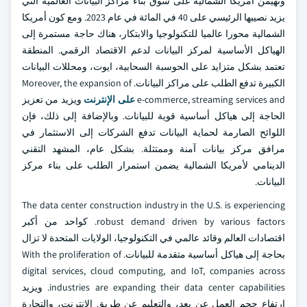
وتهيمن أمريكا الشمالية على سوق بناء مراكز البيانات العالمية التي
يزيد نصيبها الرئيسي على 40 في المائة في عام 2023. ومع كون أمريكا
الشمالية محورا عالميا للتكنولوجيا والابتكار، هناك حاجة مستمرة إلى
الهياكل الأساسية لمركز البيانات لدعم الاقتصاد الرقمي. المنطقة
تعتمد بشكل متزايد على الحوسبة السحابية، ايوت، ومحللات البيانات
الكبيرة تدفع الطلب على مراكز البيانات. Moreover, the expansion of
e-commerce, streaming services and
على الإنترنت
ويزيد من تعزيز
الحاجة إلى هياكل أساسية قوية للبيانات. وبالإضافة إلى ذلك، فإن
اللوائح الصارمة لحماية البيانات تدفع الشركات إلى الاستثمار في
مرافق مركز بيانات آمنة وممتثلة. بشكل عام، المشهد التقني
الدينامي لأمريكا الشمالية يضمن استمرار الطلب على بناء مركز
البيانات.
The data center construction industry in the U.S. is experiencing
robust demand driven by various factors. كواحد من أكبر
اقتصادات العالم وقائد عالمي في التكنولوجيا، الولايات المتحدة لا تزال
بحاجة إلى هياكل أساسية متقدمة للبيانات. With the proliferation of
digital services, cloud computing, and IoT, companies across
industries are expanding their data center capabilities. ويزيد
ارتفاع حجم العمل عن بعد، والتعليم عن طريق الإنترنت، والتجارة