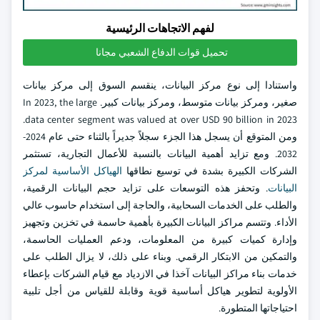
لفهم الاتجاهات الرئيسية
تحميل قوات الدفاع الشعبي مجانا
واستنادا إلى نوع مركز البيانات، ينقسم السوق إلى مركز بيانات
صغير، ومركز بيانات متوسط، ومركز بيانات كبير. In 2023, the large
data center segment was valued at over USD 90 billion in 2023.
ومن المتوقع أن يسجل هذا الجزء سجلاً جديراً بالثناء حتى عام 2024-
2032. ومع تزايد أهمية البيانات بالنسبة للأعمال التجارية، تستثمر
الشركات الكبيرة بشدة في توسيع نطاقها
الهياكل الأساسية لمركز
البيانات
. وتحفز هذه التوسعات على تزايد حجم البيانات الرقمية،
والطلب على الخدمات السحابية، والحاجة إلى استخدام حاسوب عالي
الأداء. وتتسم مراكز البيانات الكبيرة بأهمية حاسمة في تخزين وتجهيز
وإدارة كميات كبيرة من المعلومات، ودعم العمليات الحاسمة،
والتمكين من الابتكار الرقمي. وبناء على ذلك، لا يزال الطلب على
خدمات بناء مراكز البيانات آخذا في الازدياد مع قيام الشركات بإعطاء
الأولوية لتطوير هياكل أساسية قوية وقابلة للقياس من أجل تلبية
احتياجاتها المتطورة.