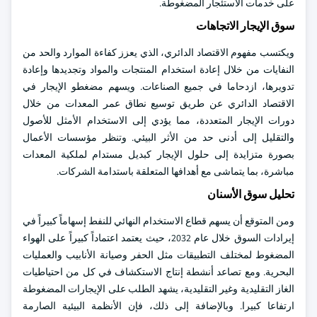
على خدمات الاستئجار المضغوطة.
سوق الإيجار الاتجاهات
ويكتسب مفهوم الاقتصاد الدائري، الذي يعزز كفاءة الموارد والحد من
النفايات من خلال إعادة استخدام المنتجات والمواد وتجديدها وإعادة
تدويرها، ازدحاما في جميع الصناعات. ويسهم مضغطو الإيجار في
الاقتصاد الدائري عن طريق توسيع نطاق عمر المعدات من خلال
دورات الإيجار المتعددة، مما يؤدي إلى الاستخدام الأمثل للأصول
والتقليل إلى أدنى حد من الأثر البيئي. وتنظر مؤسسات الأعمال
بصورة متزايدة إلى حلول الإيجار كبديل مستدام لملكية المعدات
مباشرة، بما يتماشى مع أهدافها المتعلقة باستدامة الشركات.
تحليل سوق الأسنان
ومن المتوقع أن يسهم قطاع الاستخدام النهائي للنفط إسهاماً كبيراً في
إيرادات السوق خلال عام 2032، حيث يعتمد اعتماداً كبيراً على الهواء
المضغوط لمختلف التطبيقات مثل الحفر وصيانة الأنابيب والعمليات
البحرية. ومع تصاعد أنشطة إنتاج الاستكشاف في كل من احتياطيات
الغاز التقليدية وغير التقليدية، يشهد الطلب على الإيجارات المضغوطة
ارتفاعا كبيرا. وبالإضافة إلى ذلك، فإن الأنظمة البيئية الصارمة