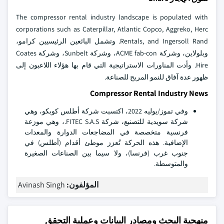
The compressor rental industry landscape is populated with
corporations such as Caterpillar, Atlantic Copco, Aggreko, Herc
Rentals, and Ingersoll Rand. وتشمل البائعين الرئيسيين كرامو،
وبلولاين، وشركة ACME fab-con، وشركة Sunbelt، وشركة Coates
Hire. وأدت المناورات الاستراتيجية التي قام بها هؤلاء اللاعبون إلى
ظهور عدة آفاق للنمو المربح للصناعة.
Compressor Rental Industry News
وفي تموز/يوليه 2022، اكتسبت شركة أطلس كوبكو، وهي
شركة سويدية للتصنيع، شركة FITEC S.A.S.، وهي موزعة
فرنسية متخصصة في المضاجعات الدوارة والمعدات
الإضافية. هذه الحركة تُعزز موطئ أقدام (أطلس) في
جنوب غرب (فرنسا)، ولا سيما بين الصناعات الصغيرة
والمتوسطة.
المؤلفون:
Avinash Singh
منهجية البحث ومصادر البيانات وعملية التحقق