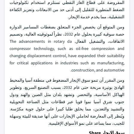
المفروضة على قطاع الغاز النفطي تستلزم استخدام تكنولوجيات
الضغط المتطورة للتقليل إلى أدنى حد من الانبعاثات وتعزيز الكفاءة
التشغيلية، مما يخدم خدمة الإيجار.
ومن المتوقع أن يخصص الجزء المتعلق بضغطات المسامير الدوارة
حصة سوقية كبيرة بحلول عام 2032، نظراً لموثوقيته العالية، وتصميم
الاتفاقات، والتشغيل الفعال. The advancements in rotary da
compressor technology, such as oil-free compression and
changing displacement control, have expanded their suitability
for critical applications in industries such as manufacturing,
construction, and automotive.
ومن المقرر أن تنمو سوق الإيجار المضغوط في منطقة آسيا والمحيط
الهادئ بوتيرة مربحة حتى عام 2032، بسبب التصنيع السريع، وتطوير
الهياكل الأساسية، والتحضر. وتشهد بلدان مثل الصين والهند ودول
جنوب شرق آسيا نموا قويا عبر قطاعات مثل الصناعة التحويلية
والتشييد والتعدين، مما يخلق طلبا كبيرا على حلول جوية مكرّسة.
ويُنظر إلى المعارضة لحاملي الإيجارات على أنها صديقة للبيئة وسهلة
للجيب، مما يساعد على نمو الأسواق الإقليمية.
سوق الإيجار Share