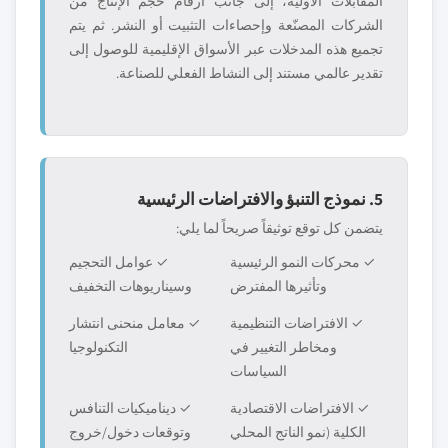
المقابلات الأولية، إلى جانب أرقام حجم الإنتاج من
الشركات المصنّعة وإحصاءات التثبيت أو النشر. ثم يتم
تجميع هذه المدخلات عبر الأسواق الإقليمية للوصول إلى
تقدير عالمي مستند إلى النشاط الفعلي للصناعة.
5. نموذج التنبؤ والافتراضات الرئيسية
يتضمن كل توقع توثيقاً صريحاً لما يلي:
✓ محركات النمو الرئيسية
✓ عوامل التحجيم
وتأثيرها المفترض
وسيناريوهات التخفيف
✓ الافتراضات التنظيمية
✓ معامل منحنى انتشار
ومخاطر التغيير في
التكنولوجيا
السياسات
✓ الافتراضات الاقتصادية
✓ ديناميكيات التنافس
الكلية (نمو الناتج المحلي
وتوقعات دخول/خروج