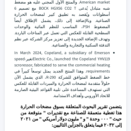
American market. والمنتج الأول المجني عليه هو مضغط
شبه متبادل يُدعى BOCK HGX56 CO2 T مع تصميم 6
أسطوانات ويُقصد به تطبيق كبير لمضخات الحرارة
الصناعية. وبالإضافة إلى ذلك، يشمل الإطلاق أيضاً
المضغوط PSH، المناسب للنظم المائية والوحدات
السطحية القابلة للعكس التي تعمل عبر المناخات الباردة.
وتهدف الإضافة الجديدة إلى تعزيز مركز الشركة عبر نظم
التدفئة السكنية والتجارية والصناعية.
In March 2024, Copeland, a subsidiary of Emerson
Electric Co., launched the Copeland YHV119تغير-speed
scroressor, fabricated to serve the commercial heating
requirements. وهذا المنتج الجديد يمثل توسعاً كبيراً في
خط الضغط المتوافق للشركة R-290، الذي يشمل الآن
حلولاً متقدمة لمضخات الحرارة والمبردات القابلة للعكس
التي تستهدف المساعدة على تلبية القواعد البيئية الصارمة
للاتحاد الأوروبي وأهداف الاستدامة.
يتضمن تقرير البحوث المتعلقة بسوق مضخات الحرارة
هذا تغطية متعمقة للصناعة مع تقديرات " متوقعة من
حيث " ٠٠٠ وحدة " و " مليون دولار أمريكي " من ٢٠٢١
إلى ٢٠٣٢ فيما يتعلق بالجزأين التاليين: