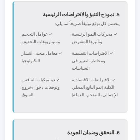
5. نموذج التنبؤ والافتراضات الرئيسية
يتضمن كل توقع توثيقاً صريحاً لما يلي:
✓ محركات النمو الرئيسية
✓ عوامل التحجيم
وتأثيرها المفترض
وسيناريوهات التخفيف
✓ الافتراضات التنظيمية
✓ معامل منحنى انتشار
ومخاطر التغيير في
التكنولوجيا
السياسات
✓ الافتراضات الاقتصادية
✓ ديناميكيات التنافس
الكلية (نمو الناتج المحلي
وتوقعات دخول/خروج
الإجمالي، التضخم، العملة)
السوق
6. التحقق وضمان الجودة