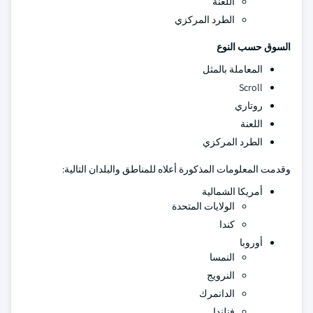
اللعنة
الطرد المركزي
السوق حسب النوع
المعاملة بالمثل
Scroll
روتاري
اللعنة
الطرد المركزي
وقدمت المعلومات المذكورة أعلاه للمناطق والبلدان التالية:
أمريكا الشمالية
الولايات المتحدة
كندا
أوروبا
النمسا
النرويج
الدانمرك
فنلندا