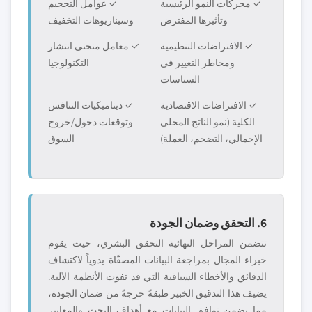
✓ محركات النمو الرئيسية
✓ عوامل التحجيم
وتأثيرها المفترض
وسيناريوهات التخفيف
✓ الافتراضات التنظيمية
✓ معامل منحنى انتشار
ومخاطر التغيير في
التكنولوجيا
السياسات
✓ الافتراضات الاقتصادية
✓ ديناميكيات التنافس
الكلية (نمو الناتج المحلي
وتوقعات دخول/خروج
الإجمالي، التضخم، العملة)
السوق
6. التحقق وضمان الجودة
تتضمن المراحل النهائية التحقق البشري، حيث يقوم
خبراء المجال بمراجعة البيانات المصفّاة يدوياً لاكتشاف
الدقائق والأخطاء السياقية التي قد تفوت الأنظمة الآلية.
يضيف هذا التدقيق الخبير طبقةً حرجةً من ضمان الجودة،
مما يضمن توافق البيانات مع أهداف البحث والمعايير