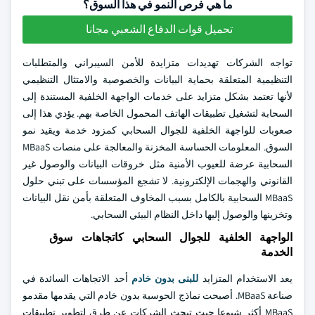
ما هي فرص النمو في هذا السوق؟
تحميل قوات الدفاع الشعبي مجانا
تواجه الشركات تهديدات متزايدة للأمن السيبراني والمتطلبات
التنظيمية المتعلقة بحماية البيانات والخصوصية والامتثال التنظيمي
لأنها تعتمد بشكل متزايد على خدمات الواجهة الخلفية المستندة إلى
السحابة لتشغيل تطبيقات الهاتف المحمول الخاصة بهم. يؤدي هذا إلى
صعوبات للواجهة الخلفية للجوال السحابي كمزود خدمة ويقيد نمو
السوق. المعلومات الحساسة المخزنة والمعالجة على منصات MBaaS
السحابية عرضة للعيوب الأمنية مثل خروقات البيانات والوصول غير
القانوني والهجمات الإلكترونية. لا تشجع المؤسسات على تبني حلول
MBaaS السحابية بالكامل بسبب المخاوف المتعلقة بأمن نقل البيانات
وتخزينها والوصول إليها داخل النظام البيئي السحابي.
الواجهة الخلفية للجوال السحابي كاتجاهات سوق
الخدمة
يعد الاستخدام المتزايد
للبنى بدون خادم
أحد الاتجاهات السائدة في
صناعة MBaaS. أصبحت نماذج الحوسبة بدون خادم التي يقدمها مقدمو
MBaaS أكثر شيوعا حيث تبحث الشركات عن طرق لتطوير تطبيقات