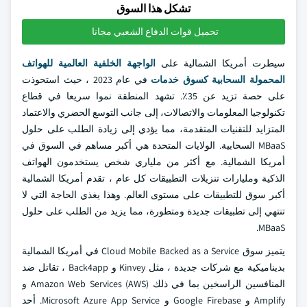
تشكل هذا السوق
تحميل قوات الدفاع الشعبي مجانا
سيطرت أمريكا الشمالية على
الواجهة الخلفية العالمية للهواتف
المحمولة السحابية كسوق خدمات
في عام 2023 ، حيث استحوذت
على حصة تزيد عن 35٪. تشهد المنطقة نموا سريعا في قطاع
تكنولوجيا المعلومات والاتصالات، إلى جانب التوسع الحضري والاعتماد
المتزايد للتقنيات المتقدمة، مما يؤدي إلى زيادة الطلب على حلول
MBaaS السحابية. الولايات المتحدة هي أكبر مساهم في السوق في
أمريكا الشمالية. مع أكثر من ملياري شخص يستخدمون الهواتف
الذكية ومليارات تنزيلات التطبيقات كل عام ، تقدم أمريكا الشمالية
أكبر سوق للتطبيقات على مستوى العالم. وهذا يغذي الحاجة التي لا
تنتهي إلى تطبيقات جديدة ومتطورة، مما يزيد من الطلب على حلول
MBaaS.
يتميز سوق Cloud Mobile Backed as a Service في أمريكا الشمالية
بديناميكية مع شركات جديدة ، مثل Kinvey و Back4app ، تقاتل ضد
المنافسين الراسخين بما في ذلك Amazon Web Services (AWS) و
Amplify و Google Firebase و Microsoft Azure App Service. أحد