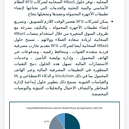
المحلية ، توفر حلول MBaaS السحابية لشركات BFSI النظام
الأساسي والبنية التحتية والخدمات التي تحتاجها لإنشاء
تطبيقات الأجهزة المحمولة وتنفيذها وتشغيلها بنجاح.
يمكن لشركات BFSI تقصير الوقت اللازم للتسويق ، وتسريع
إنشاء تطبيقات الأجهزة المحمولة ، والتكيف بسرعة مع
ظروف السوق المتغيرة من خلال استخدام منصات MBaaS
السحابية. لزيادة سعادة العملاء وولائهم ، تسمح حلول
MBaaS السحابية أيضا لشركات BFSI بتقديم تجارب مصرفية
فردية متعددة القنوات ، ومحافظ رقمية ، ومدفوعات عبر
الهاتف المحمول ، وإدارة بوليصة التأمين ، وخدمات
الاستشارات المالية. تسهل هذه الحلول دمج التقنيات
المتطورة في التطبيقات المصرفية المالية وعبر الهاتف
المحمول بما في ذلك blockchain و الذكاء الاصطناعي و ML
والقياسات الحيوية. يسمح ذلك بتطوير حلول إبداعية لإدارة
المخاطر واكتشاف الاحتيال والتحليلات التنبؤية والتوصيات
المخصصة.