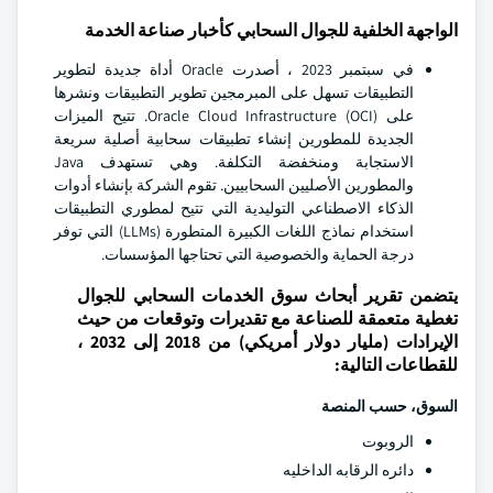
الواجهة الخلفية للجوال السحابي كأخبار صناعة الخدمة
في سبتمبر 2023 ، أصدرت Oracle أداة جديدة لتطوير
التطبيقات تسهل على المبرمجين تطوير التطبيقات ونشرها
على Oracle Cloud Infrastructure (OCI). تتيح الميزات
الجديدة للمطورين إنشاء تطبيقات سحابية أصلية سريعة
الاستجابة ومنخفضة التكلفة. وهي تستهدف Java
والمطورين الأصليين السحابيين. تقوم الشركة بإنشاء أدوات
الذكاء الاصطناعي التوليدية التي تتيح لمطوري التطبيقات
استخدام نماذج اللغات الكبيرة المتطورة (LLMs) التي توفر
درجة الحماية والخصوصية التي تحتاجها المؤسسات.
يتضمن تقرير أبحاث سوق الخدمات السحابي للجوال
تغطية متعمقة للصناعة مع تقديرات وتوقعات من حيث
الإيرادات (مليار دولار أمريكي) من 2018 إلى 2032 ،
للقطاعات التالية:
السوق، حسب المنصة
الروبوت
دائره الرقابه الداخليه