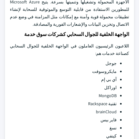
الأجهزة المحمولة وتشغيلها وتنميتها بسرعة. يتيح Microsoft Azure
للمطورين الاستفادة من قابلية التوسع والموثوقية للسحابة لإنشاء
تطبيقات محمولة قوية وآمنة مع إمكانات مثل المزامنة في وضع عدم
الاتصال وتخزين البيانات والإشعارات الفورية والمصادقة.
الواجهة الخلفية للجوال السحابي كشركات سوق خدمة
اللاعبون الرئيسيون العاملون في الواجهة الخلفية للجوال السحابي
كصناعة خدمات هم:
جوجل
مايكروسوفت
آي بي إم
اوراكل
MongoDB
تقنية Rackspace
brainCloud
فاير بيس
نسغ
كينفي