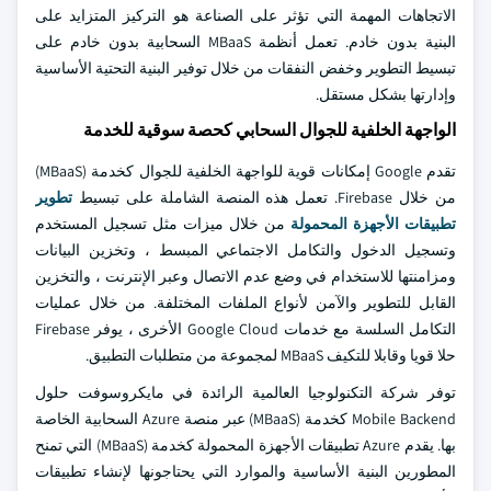
الاتجاهات المهمة التي تؤثر على الصناعة هو التركيز المتزايد على
البنية بدون خادم. تعمل أنظمة MBaaS السحابية بدون خادم على
تبسيط التطوير وخفض النفقات من خلال توفير البنية التحتية الأساسية
وإدارتها بشكل مستقل.
الواجهة الخلفية للجوال السحابي كحصة سوقية للخدمة
تقدم Google إمكانات قوية للواجهة الخلفية للجوال كخدمة (MBaaS)
من خلال Firebase. تعمل هذه المنصة الشاملة على تبسيط
تطوير
تطبيقات الأجهزة المحمولة
من خلال ميزات مثل تسجيل المستخدم
وتسجيل الدخول والتكامل الاجتماعي المبسط ، وتخزين البيانات
ومزامنتها للاستخدام في وضع عدم الاتصال وعبر الإنترنت ، والتخزين
القابل للتطوير والآمن لأنواع الملفات المختلفة. من خلال عمليات
التكامل السلسة مع خدمات Google Cloud الأخرى ، يوفر Firebase
حلا قويا وقابلا للتكيف MBaaS لمجموعة من متطلبات التطبيق.
توفر شركة التكنولوجيا العالمية الرائدة في مايكروسوفت حلول
Mobile Backend كخدمة (MBaaS) عبر منصة Azure السحابية الخاصة
بها. يقدم Azure تطبيقات الأجهزة المحمولة كخدمة (MBaaS) التي تمنح
المطورين البنية الأساسية والموارد التي يحتاجونها لإنشاء تطبيقات