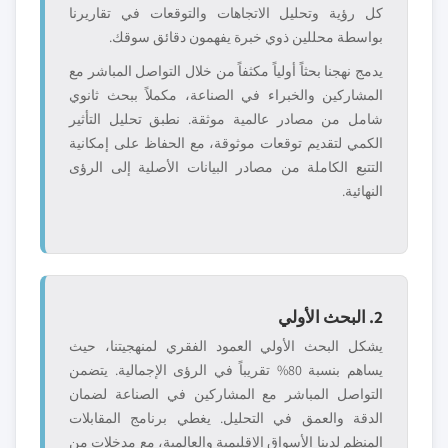
كل رؤية وتحليل الاتجاهات والتوقعات في تقاريرنا
بواسطة محللين ذوي خبرة يفهمون دقائق سوقك.
يدمج نهجنا بحثاً أولياً مكثفاً من خلال التواصل المباشر مع
المشاركين والخبراء في الصناعة، مكملاً ببحث ثانوي
شامل من مصادر عالمية موثقة. نطبق تحليل التأثير
الكمي لتقديم توقعات موثوقة، مع الحفاظ على إمكانية
التتبع الكاملة من مصادر البيانات الأصلية إلى الرؤى
النهائية.
2. البحث الأولي
يشكل البحث الأولي العمود الفقري لمنهجيتنا، حيث
يساهم بنسبة 80% تقريباً في الرؤى الإجمالية. يتضمن
التواصل المباشر مع المشاركين في الصناعة لضمان
الدقة والعمق في التحليل. يغطي برنامج المقابلات
المنظم لدينا الأسواق الإقليمية والعالمية، مع مدخلات من