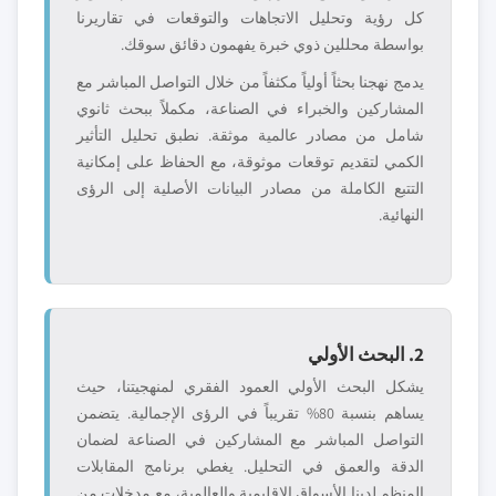
كل رؤية وتحليل الاتجاهات والتوقعات في تقاريرنا
بواسطة محللين ذوي خبرة يفهمون دقائق سوقك.
يدمج نهجنا بحثاً أولياً مكثفاً من خلال التواصل المباشر مع
المشاركين والخبراء في الصناعة، مكملاً ببحث ثانوي
شامل من مصادر عالمية موثقة. نطبق تحليل التأثير
الكمي لتقديم توقعات موثوقة، مع الحفاظ على إمكانية
التتبع الكاملة من مصادر البيانات الأصلية إلى الرؤى
النهائية.
2. البحث الأولي
يشكل البحث الأولي العمود الفقري لمنهجيتنا، حيث
يساهم بنسبة 80% تقريباً في الرؤى الإجمالية. يتضمن
التواصل المباشر مع المشاركين في الصناعة لضمان
الدقة والعمق في التحليل. يغطي برنامج المقابلات
المنظم لدينا الأسواق الإقليمية والعالمية، مع مدخلات من