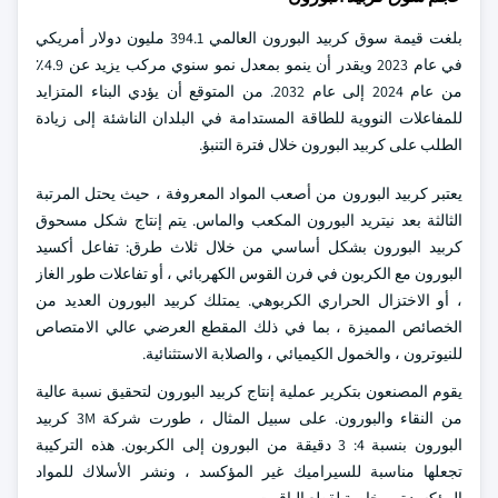
بلغت قيمة سوق كربيد البورون العالمي 394.1 مليون دولار أمريكي
في عام 2023 ويقدر أن ينمو بمعدل نمو سنوي مركب يزيد عن 4.9٪
من عام 2024 إلى عام 2032. من المتوقع أن يؤدي البناء المتزايد
للمفاعلات النووية للطاقة المستدامة في البلدان الناشئة إلى زيادة
الطلب على كربيد البورون خلال فترة التنبؤ.
يعتبر كربيد البورون من أصعب المواد المعروفة ، حيث يحتل المرتبة
الثالثة بعد نيتريد البورون المكعب والماس. يتم إنتاج شكل مسحوق
كربيد البورون بشكل أساسي من خلال ثلاث طرق: تفاعل أكسيد
البورون مع الكربون في فرن القوس الكهربائي ، أو تفاعلات طور الغاز
، أو الاختزال الحراري الكربوهي. يمتلك كربيد البورون العديد من
الخصائص المميزة ، بما في ذلك المقطع العرضي عالي الامتصاص
للنيوترون ، والخمول الكيميائي ، والصلابة الاستثنائية.
يقوم المصنعون بتكرير عملية إنتاج كربيد البورون لتحقيق نسبة عالية
من النقاء والبورون. على سبيل المثال ، طورت شركة 3M كربيد
البورون بنسبة 4: 3 دقيقة من البورون إلى الكربون. هذه التركيبة
تجعلها مناسبة للسيراميك غير المؤكسد ، ونشر الأسلاك للمواد