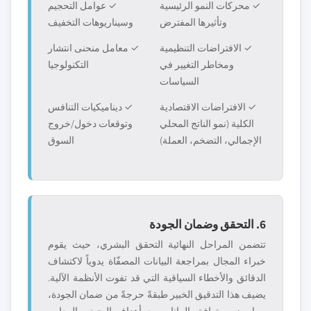
✓ محركات النمو الرئيسية
✓ عوامل التحجيم
وتأثيرها المفترض
وسيناريوهات التخفيف
✓ الافتراضات التنظيمية
✓ معامل منحنى انتشار
ومخاطر التغيير في
التكنولوجيا
السياسات
✓ الافتراضات الاقتصادية
✓ ديناميكيات التنافس
الكلية (نمو الناتج المحلي
وتوقعات دخول/خروج
الإجمالي، التضخم، العملة)
السوق
6. التحقق وضمان الجودة
تتضمن المراحل النهائية التحقق البشري، حيث يقوم
خبراء المجال بمراجعة البيانات المصفّاة يدوياً لاكتشاف
الدقائق والأخطاء السياقية التي قد تفوت الأنظمة الآلية.
يضيف هذا التدقيق الخبير طبقةً حرجةً من ضمان الجودة،