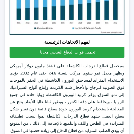
لفهم الاتجاهات الرئيسية
تحميل قوات الدفاع الشعبي مجانا
سيحصل قطاع الدرجات الكاشطة على 344.1 مليون دولار أمريكي
ويظهر معدل نمو سنوي مركب بنسبة 4.8٪ حتى عام 2032. يؤدي
الاستخدام المتزايد لمساحيق البورون الكاشطة في الحفر بالموجات
فوق الصوتية للزجاج والأحجار شبه الكريمة وإنتاج ألواح السيراميك
إلى نمو السوق. يوفر كربيد البورون الكاشطة زوايا حادة في جميع
الزوايا ، ويحافظ على دقة الكنتور ، ويظهر ثباتا عاليا للأبعاد. ينتج عن
المعالجة باستخدام كربيد البورون جودة سطح فائقة دون تغيير شكل
سطح العمل. يشهد قطاع الدرجات الكاشطة نموا بسبب تطبيقاته
المتزايدة في الطحن واللف والتلميع. بالإضافة إلى ذلك ، من المتوقع
أن يؤدي الطلب المتزايد من قطاع الدفاع إلى زيادة حصتها في السوق.