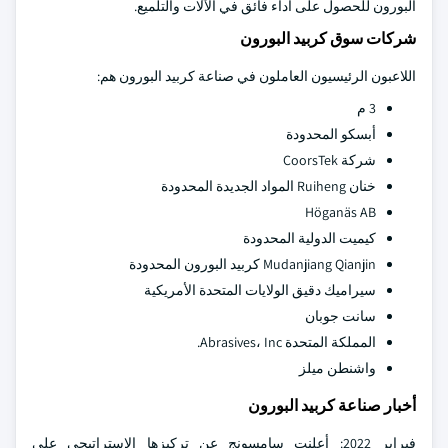
البورون للحصول على أداء فائق في الآلات والتلميع.
شركات سوق كربيد البورون
اللاعبون الرئيسيون العاملون في صناعة كربيد البورون هم:
3 م
أبسكو المحدودة
شركة CoorsTek
خنان Ruiheng المواد الجديدة المحدودة
Höganäs AB
كيميت الدولية المحدودة
Mudanjiang Qianjin كربيد البورون المحدودة
سيراميك دقيق الولايات المتحدة الأمريكية
سانت جوبان
المملكة المتحدة Abrasives، Inc.
واشنطن ميلز
أخبار صناعة كربيد البورون
فبراير 2022: أعلنت سامسونج عن تركيزها الاستراتيجي على