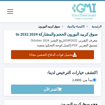
الرئيسية
الكيمياء والمواد
سوق كربيد البورون
سوق كربيد البورون الحجم والمشاركة 2024 to 2032
معرف التقرير: GMI2632
تاريخ النشر: October 2024
تنسيق التقرير: PDF/إكسل/لوحة التحكم/منصة
تحميل قوات الدفاع الشعبي مجانا
اكتشف خيارات الترخيص لدينا:
يبدأ من: $2,450
اشتر الآن
حجم سوق كربيد البورون