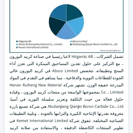
تشمل الشركات ، Höganäs AB لاعبا رئيسيا في صناعة كربيد البورون
، مع التركيز على حلول تعدين المساحيق المبتكرة التي تعزز أداء
المنتج وتطبيقاته. تتخصص Absco Limited في كربيد البورون عالي
الجودة للقطاعات النووية والدفاعية ، مما يساهم في التقدم في المواد
المدرعة خفيفة الوزن. تشتهر شركة Henan Ruiheng New Material
Co. ، Limited بمجموعتها الواسعة من منتجات كربيد البورون ، وقيادة
حلول فعالة من حيث التكلفة وتعزيز سلسلة التوريد في آسيا.
Mudanjiang Qianjin Boron Carbide Co.، Ltd. هي شركة تصنيع بارزة
معروفة بقدرتها الإنتاجية الكبيرة والتزامها بالجودة ، وتلبية التطبيقات
الصناعية المختلفة. تتفوق شركة Kemet International Limited في
تطوير المنتجات الكاشطة الدقيقة ، والاستفادة من صلابة كربيد