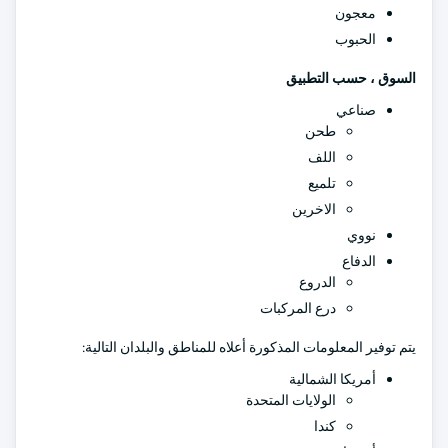
معجون
الحبوب
السوق ، حسب التطبيق
صناعي
طحن
اللف
تلميع
الاخرين
نووي
الدفاع
الدروع
درع المركبات
يتم توفير المعلومات المذكورة أعلاه للمناطق والبلدان التالية:
أمريكا الشمالية
الولايات المتحدة
كندا