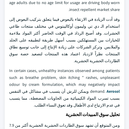
age adults due to no age limit for usage are driving body worn
insect repellent market share.
وقد أدت الزيادة في الارتقاء بالبعوض فيما يتعلق بتركيب البعوض إلى
استخدام الـ دي تي وليمون أوكاليبتوس في مختلف منتجات طاعي
الحشرات. وقد أصبح الرذاذ في الوقت الحاضر أكثر المواد ملاءمة
للخيارات بين المستهلكين بسبب أسهل طريقة لتطبيقه على الجلد
والملابس. وتركز الشركات على زيادة الإنتاج إلى جانب توسيع نطاق
المنتجات نظراً لازدياد اعتماد هذه المنتجات لتصعيد حصة سوق
الطاردات الحشرية الحشرية.
In certain cases, unhealthy instances observed among patients
such as breathe problem, skin itching " rashes, unpleasant
odour by cream formulation, which may negatively impact
Aerosol
demand.
ويمكن للرش أن يتسبب في مشاكل في التنفس
بسبب تسرب المواد الكيميائية من الحاويات المضغطة، مما يتسبب
في عدم الارتياح لدى الأطفال وقد تعوق النساء الطلب.
تحليل سوق المبيدات الحشرية
ومن المتوقع أن تشهد سوق الطاردات الحشرية الحشرية أكثر من 7.9