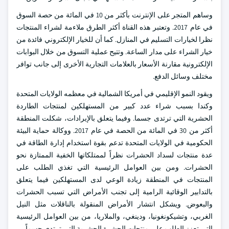
وساهم المتجر على الإنترنت بأكثر من 10 في المائة من حصة السوق
في عام 2017. وتعتبر هذه القناة أكثر الطرق ملاءمة لشراء المنتجات
نظرا لخيارات التسليم في المنازل. كما أن للخيار الإلكتروني فائدة من
خيار الشراء على مدار الساعة. وتتيح عملية التسوق من خلال البوابات
الإلكترونية مقارنة الأسعار بالعلامات التجارية الأخرى إلى جانب توافر
مختلف وسائل الدفع.
ويقود النمو الإقليمي في أمريكا الشمالية في معظمه الولايات المتحدة
وكندا بسبب شراء عدد كبير من المستهلكين لمنتجات الطاردة
الحشرية التي ترتدى جسما. وفيما يتعلق بالإيرادات، شكلت المنطقة
أكثر من 30 في المائة من الحصة في عام 2017. ووكالة حماية البيئة
الحكومية في الولايات المتحدة تدعم بقوة استخدام إدارة الطاقة في
عدة منتجات لسداد الحشرات نظراً لممتلكاتها الخفية الممتازة نحو
الحشرات. ومن بين العوامل الرئيسية التي تغذي الطلب على
المنتجات في المنطقة زيادة الوعي لدى المستهلكين فيما يتعلق
بالتدابير الوقائية الرامية إلى تجنب الأمراض التي تسبب الحشرات
والبعوض. ويشكل انتشار الأمراض المنقولة بالناقلات مثل النيل
الغربي، وتشيكونغونيا، ودينغي، والملاريا، من بين العوامل الرئيسية
التي تعزز الطلب على منتجات الحشرة الحشرية التي ترتدى جسماً.