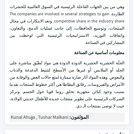
وهي من بين الجهات الفاعلة الرئيسية في السوق العالمية للحشرات
الطاردة. The companies are involved in several strategies to gain
competitive share in the industry share. وتعد الابتكارات في مجال
المنتجات، وتوسيع الحافظات، إلى جانب عمليات الدمج، والتعاون،
واتفاقات التوريد، الاستراتيجيات الرئيسية التي لوحظت بين
المشاركين في الصناعة.
معلومات أساسية عن الصناعة
الجثّة الحشرية الحشرية الدودة الدودة هي مواد تُطبّق مباشرة على
الجلد أو الملابس أو غيرها من الأسطح لتثبيط الدغدغة والذباب
والبعوض. وهذه المواد آثار ضارة ممتازة لمنع حالات العض والوقاية من
الأمراض والفيروسات. رقائق البطاطا هي أكثر خطوط المنتجات تقدما
بسبب وجود كبائن مجهرية تخلق روما قويا حول الجسم. وتركز
الشركات الرئيسية على تطوير منتجات جديدة للأطفال حديثي الولادة،
حيث لا توصى بمنتجات الـ دي.
المؤلفون:
Kunal Ahuja , Tushar Malkani