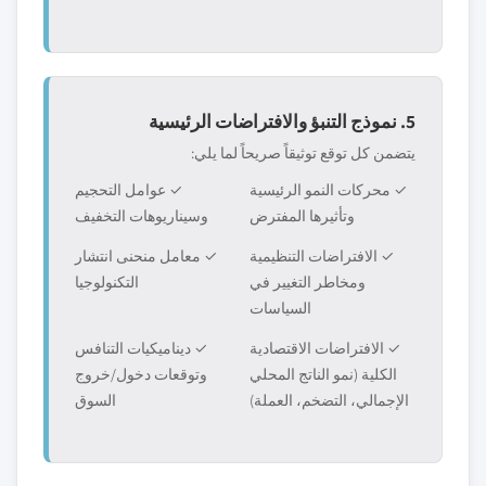
5. نموذج التنبؤ والافتراضات الرئيسية
يتضمن كل توقع توثيقاً صريحاً لما يلي:
✓ محركات النمو الرئيسية
✓ عوامل التحجيم
وتأثيرها المفترض
وسيناريوهات التخفيف
✓ الافتراضات التنظيمية
✓ معامل منحنى انتشار
ومخاطر التغيير في
التكنولوجيا
السياسات
✓ الافتراضات الاقتصادية
✓ ديناميكيات التنافس
الكلية (نمو الناتج المحلي
وتوقعات دخول/خروج
الإجمالي، التضخم، العملة)
السوق