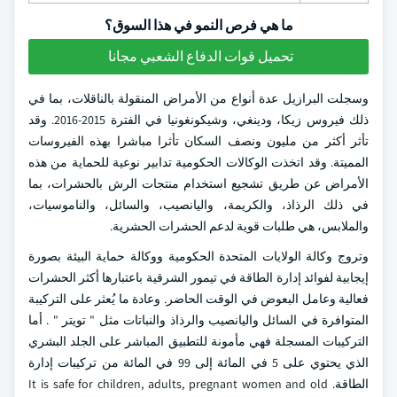
ما هي فرص النمو في هذا السوق؟
تحميل قوات الدفاع الشعبي مجانا
وسجلت البرازيل عدة أنواع من الأمراض المنقولة بالناقلات، بما في
ذلك فيروس زيكا، ودينغي، وشيكونغونيا في الفترة 2015-2016. وقد
تأثر أكثر من مليون ونصف السكان تأثرا مباشرا بهذه الفيروسات
المميتة. وقد اتخذت الوكالات الحكومية تدابير نوعية للحماية من هذه
الأمراض عن طريق تشجيع استخدام منتجات الرش بالحشرات، بما
في ذلك الرذاذ، والكريمة، واليانصيب، والسائل، والناموسيات،
والملابس، هي طلبات قوية لدعم الحشرات الحشرية.
وتروج وكالة الولايات المتحدة الحكومية ووكالة حماية البيئة بصورة
إيجابية لفوائد إدارة الطاقة في تيمور الشرقية باعتبارها أكثر الحشرات
فعالية وعامل البعوض في الوقت الحاضر. وعادة ما يُعثر على التركيبة
المتوافرة في السائل واليانصيب والرذاذ والنباتات مثل " تويتر " . أما
التركيبات المسجلة فهي مأمونة للتطبيق المباشر على الجلد البشري
الذي يحتوي على 5 في المائة إلى 99 في المائة من تركيبات إدارة
الطاقة. It is safe for children, adults, pregnant women and old