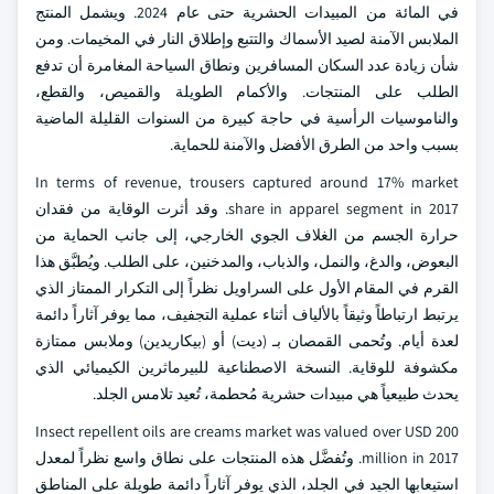
في المائة من المبيدات الحشرية حتى عام 2024. ويشمل المنتج
الملابس الآمنة لصيد الأسماك والتتبع وإطلاق النار في المخيمات. ومن
شأن زيادة عدد السكان المسافرين ونطاق السياحة المغامرة أن تدفع
الطلب على المنتجات. والأكمام الطويلة والقميص، والقطع،
والناموسيات الرأسية في حاجة كبيرة من السنوات القليلة الماضية
بسبب واحد من الطرق الأفضل والآمنة للحماية.
In terms of revenue, trousers captured around 17% market
share in apparel segment in 2017. وقد أثرت الوقاية من فقدان
حرارة الجسم من الغلاف الجوي الخارجي، إلى جانب الحماية من
البعوض، والدغ، والنمل، والذباب، والمدخنين، على الطلب. ويُطبَّق هذا
القرم في المقام الأول على السراويل نظراً إلى التكرار الممتاز الذي
يرتبط ارتباطاً وثيقاً بالألياف أثناء عملية التجفيف، مما يوفر آثاراً دائمة
لعدة أيام. وتُحمى القمصان بـ (ديت) أو (بيكاريدين) وملابس ممتازة
مكشوفة للوقاية. النسخة الاصطناعية للبيرماثرين الكيميائي الذي
يحدث طبيعياً هي مبيدات حشرية مُحطمة، تُعيد تلامس الجلد.
Insect repellent oils are creams market was valued over USD 200
million in 2017. وتُفضَّل هذه المنتجات على نطاق واسع نظراً لمعدل
استيعابها الجيد في الجلد، الذي يوفر آثاراً دائمة طويلة على المناطق