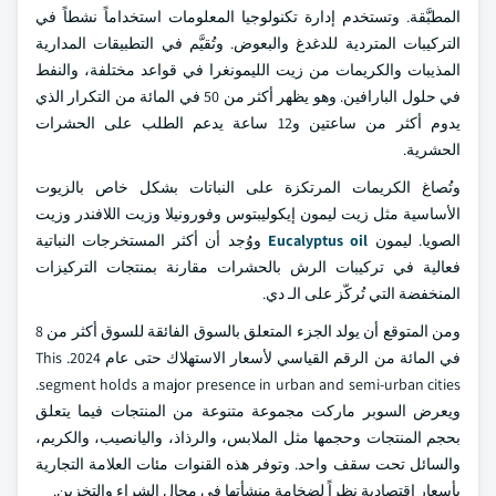
المطبَّقة. وتستخدم إدارة تكنولوجيا المعلومات استخداماً نشطاً في
التركيبات المتردية للدغدغ والبعوض. وتُقيَّم في التطبيقات المدارية
المذيبات والكريمات من زيت الليمونغرا في قواعد مختلفة، والنفط
في حلول البارافين. وهو يظهر أكثر من 50 في المائة من التكرار الذي
يدوم أكثر من ساعتين و12 ساعة يدعم الطلب على الحشرات
الحشرية.
وتُصاغ الكريمات المرتكزة على النباتات بشكل خاص بالزيوت
الأساسية مثل زيت ليمون إيكوليبتوس وفورونيلا وزيت اللافندر وزيت
الصويا. ليمون
Eucalyptus oil
ووُجد أن أكثر المستخرجات النباتية
فعالية في تركيبات الرش بالحشرات مقارنة بمنتجات التركيزات
المنخفضة التي تُركّز على الـ دي.
ومن المتوقع أن يولد الجزء المتعلق بالسوق الفائقة للسوق أكثر من 8
في المائة من الرقم القياسي لأسعار الاستهلاك حتى عام 2024. This
segment holds a major presence in urban and semi-urban cities.
ويعرض السوبر ماركت مجموعة متنوعة من المنتجات فيما يتعلق
بحجم المنتجات وحجمها مثل الملابس، والرذاذ، واليانصيب، والكريم،
والسائل تحت سقف واحد. وتوفر هذه القنوات مئات العلامة التجارية
بأسعار اقتصادية نظراً لضخامة منشأتها في مجال الشراء والتخزين.