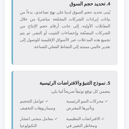
4. تحديد حجم السوق
يُبنى تحديد حجم السوق لدينا على نهج تصاعدي، بدءاً من
بيانات إيرادات الشركات المجمّعة مباشرةً من خلال
المقابلات الأولية، إلى جانب أرقام حجم الإنتاج من
الشركات المصنّعة وإحصاءات التثبيت أو النشر. ثم يتم
تجميع هذه المدخلات عبر الأسواق الإقليمية للوصول إلى
تقدير عالمي مستند إلى النشاط الفعلي للصناعة.
5. نموذج التنبؤ والافتراضات الرئيسية
يتضمن كل توقع توثيقاً صريحاً لما يلي:
✓ محركات النمو الرئيسية
✓ عوامل التحجيم
وتأثيرها المفترض
وسيناريوهات التخفيف
✓ الافتراضات التنظيمية
✓ معامل منحنى انتشار
ومخاطر التغيير في
التكنولوجيا