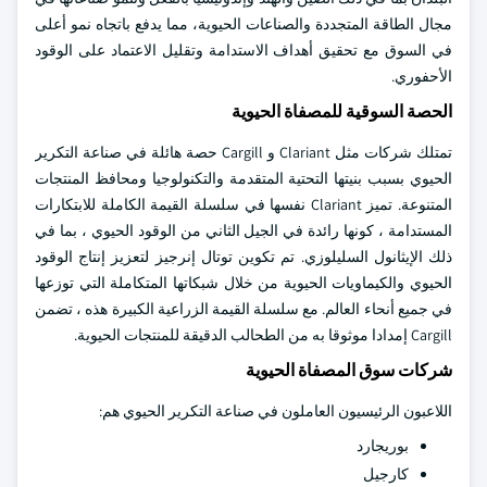
مجال الطاقة المتجددة والصناعات الحيوية، مما يدفع باتجاه نمو أعلى
في السوق مع تحقيق أهداف الاستدامة وتقليل الاعتماد على الوقود
الأحفوري.
الحصة السوقية للمصفاة الحيوية
تمتلك شركات مثل Clariant و Cargill حصة هائلة في صناعة التكرير
الحيوي بسبب بنيتها التحتية المتقدمة والتكنولوجيا ومحافظ المنتجات
المتنوعة. تميز Clariant نفسها في سلسلة القيمة الكاملة للابتكارات
المستدامة ، كونها رائدة في الجيل الثاني من الوقود الحيوي ، بما في
ذلك الإيثانول السليلوزي. تم تكوين توتال إنرجيز لتعزيز إنتاج الوقود
الحيوي والكيماويات الحيوية من خلال شبكاتها المتكاملة التي توزعها
في جميع أنحاء العالم. مع سلسلة القيمة الزراعية الكبيرة هذه ، تضمن
Cargill إمدادا موثوقا به من الطحالب الدقيقة للمنتجات الحيوية.
شركات سوق المصفاة الحيوية
اللاعبون الرئيسيون العاملون في صناعة التكرير الحيوي هم:
بوريجارد
كارجيل