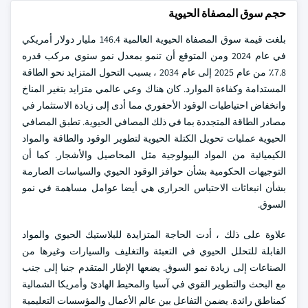
حجم سوق المصفاة الحيوية
بلغت قيمة سوق المصفاة الحيوية العالمية 146.4 مليار دولار أمريكي
في عام 2024 ومن المتوقع أن تنمو بمعدل نمو سنوي مركب قدره
7.8٪ من عام 2025 إلى عام 2034 ، بسبب التحول المتزايد نحو الطاقة
المستدامة وكفاءة الموارد. كان هناك وعي عالمي متزايد بتغير المناخ
وانخفاض احتياطيات الوقود الأحفوري مما أدى إلى زيادة الاستثمار في
مصادر الطاقة المتجددة بما في ذلك المصافي الحيوية. تطبق المصافي
الحيوية عمليات تحويل الكتلة الحيوية لتطوير الوقود والطاقة والمواد
الكيميائية من المواد البيولوجية مثل المحاصيل والأشجار. كما أن
التوجيهات الحكومية بشأن حوافز الوقود الحيوي والسياسات الصارمة
بشأن انبعاثات الاحتباس الحراري هي أيضا عوامل مساهمة في نمو
السوق.
علاوة على ذلك ، أدت الحاجة المتزايدة للبلاستيك الحيوي والمواد
القابلة للتحلل الحيوي في التعبئة والتغليف والسيارات وغيرها من
الصناعات إلى زيادة نمو السوق. يضعها الإطار المتقدم جنبا إلى جنب
مع البحث والتطوير القوي في آسيا والمحيط الهادئ وأمريكا الشمالية
كمناطق رائدة. يضمن التفاعل بين عالم الأعمال والمؤسسات التعليمية