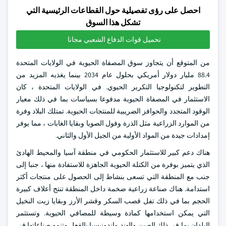
احصل على رؤى تفصيلية حول القطاعات الرئيسية التي
تشكل هذا السوق
تحميل قوات الدفاع الشعبي مجانا
من المتوقع أن يتجاوز سوق المصفاة الحيوية في الولايات المتحدة
88.4 مليار دولار أمريكي بحلول عام 2034 بينما يغذيه المزيد من
التطوير لتكنولوجيا التكرير الحيوي. في الولايات المتحدة ، كان
الاستثمار في المصفاة الحيوية مدفوعا بسياسات بما في ذلك معيار
الوقود المتجدد والحوافز الضريبية للمنتجات الحيوية. تمتلك البلاد وفرة
من الموارد الزراعية مثل الذرة وفول الصويا وبقايا الغابات ، مما يوفر
إمدادات جيدة من المواد الأولية من الجيل الأول والثاني.
هناك دعم كبير للاستثمار الحكومي في منطقة آسيا والمحيط الهادئ
الذي يتميز بوفرة من الكتلة الحيوية الجاهزة للاستفادة منها ، جنبا إلى
جنب مع المنطقة التي تسعى بنشاط إلى الحصول على منتجات أكثر
استدامة. هناك صناعة زراعية ضخمة داخل المنطقة تنتج أعلاف كبيرة
الحجم بما في ذلك تفل قصب السكر وقشر الأرز وبقايا زيت النخيل
التي يمكن استخدامها كمادة وسيطة للمصافي الحيوية. وتستثمر
البلدان بما في ذلك الصين والهند وإندونيسيا بالفعل وتنمو صناعاتها في