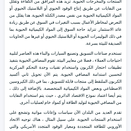
المنتجات والمخرجات الحيوية. تزيد هذه المرافق من الكفاءة وتقلل
من النفايات عن طريق إنتاج الوقود الحيوي أو البلاستيك الحيوي أو
المواد الكيميائية الحيوية من نفس مصدر الكتلة الحيوية. هذا يقلل من
التعرض لمخاطر الأعمال بسبب التغيرات في السوق عن طريق زيادة
عائد الاستثمار. تتزايد حاجة السوق إلى المواد الكيميائية الحيوية بما
في ذلك البوليمرات الحيوية أو البلاستيك الحيوي أو غيرها من الحاويات
الصديقة للبيئة بسرعة.
تستخدم صناعات التسويق وتصنيع السيارات والبناء هذه العناصر لتلبية
احتياجات العملاء ، فضلا عن معايير البيئة. تقوم المصافي الحيوية بتنفيذ
تطبيقات احتجاز الكربون واستخدام تقنيات وحدة التحكم المركزية
لتحسين استدامة المصافي الحيوية. يتم الآن تحويل ثاني أكسيد
الكربون الملتقط إلى منتجات قابلة للتسويق ، بما في ذلك الكيروسين
الاصطناعي وبعض المواد الكيميائية المتخصصة. بالإضافة إلى ذلك ،
يتم أيضا اعتماد نموذج الاقتصاد الدائري ، حيث يتم استخدام النفايات
من المصافي الحيوية لتوليد الطاقة أو كمواد خام لعمليات أخرى.
تقدم العديد من البلدان الآن سياسات وإعانات مواتية وتشجع على
استخدام المنتجات الحيوية. على سبيل المثال ، هناك توجيه الاتحاد
الأوروبي للطاقة المتجددة ومعيار الوقود المتجدد الأمريكي والتي