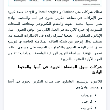
تمتلك شركات مثل Clariant و TotalEnergies و Cargill حصة كبيرة
من الإيرادات في صناعة التكرير الحيوي في آسيا والمحيط الهادئ
نظرا لبنيتها التحتية القوية والتقدم التكنولوجي ومحافظ المنتجات
المتنوعة. إن خبرة كلاريانت في الجيل الثاني من الوقود الحيوي ، مثل
الإيثانول السليلوزي ، تضعها كشركة رائدة في الابتكارات المستدامة.
تستفيد توتال إنرجيز من شبكة الطاقة المتكاملة الخاصة بها لتوسيع
نطاق إنتاج الوقود الحيوي والكيماويات الحيوية على مستوى العالم.
تضمن Cargill ، بسلسلة التوريد الزراعية الواسعة ، إمدادات ثابتة من
المواد الأولية للمنتجات الحيوية.
شركات سوق المصفاة الحيوية في آسيا والمحيط
الهادئ
اللاعبون الرئيسيون العاملون في صناعة التكرير الحيوي في آسيا
والمحيط الهادئ هم:
بوريجارد
كارجيل
كلرانيت