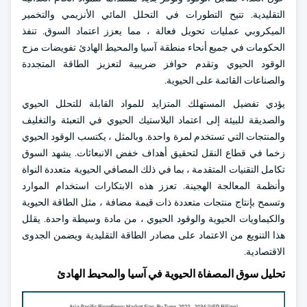
التقليدية. تتيح التطورات في التحلل المائي الأنزيمي والتخمير
الميكروبي عمليات تحويل فعالة ، مما يعزز اعتماد السوق. تنفذ
الحكومات في جميع أنحاء منطقة آسيا والمحيط الهادئ تفويضات مزج
الوقود الحيوي وتقدم حوافز ضريبية لتعزيز الطاقة المتجددة
والصناعات القائمة على الحيوية.
يؤدي تفضيل المستهلك المتزايد للمواد القابلة للتحلل الحيوي
والصديقة للبيئة إلى اعتماد البلاستيك الحيوي في التعبئة والتغليف
والمنتجات التي تستخدم لمرة واحدة. وبالمثل ، يكتسب الوقود الحيوي
زخما في قطاع النقل لتحقيق أهداف خفض الانبعاثات. يشهد السوق
تكامل التقنيات المتقدمة ، بما في ذلك المصافي الحيوية متعددة النواة
وأنظمة المعالجة الهجينة. تعزز هذه الابتكارات استخدام الموارد
وتسمح بإنتاج منتجات متعددة ذات قيمة مضافة ، مثل الطاقة الحيوية
والكيماويات الحيوية والوقود الحيوي ، من مادة وسيطة واحدة. يقلل
هذا التنويع من الاعتماد على مصادر الطاقة التقليدية ويضمن الجدوى
الاقتصادية.
تحليل سوق المصفاة الحيوية في آسيا والمحيط الهادئ