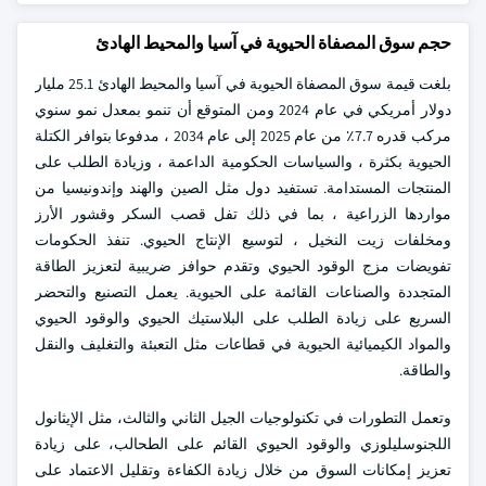
حجم سوق المصفاة الحيوية في آسيا والمحيط الهادئ
بلغت قيمة سوق المصفاة الحيوية في آسيا والمحيط الهادئ 25.1 مليار
دولار أمريكي في عام 2024 ومن المتوقع أن تنمو بمعدل نمو سنوي
مركب قدره 7.7٪ من عام 2025 إلى عام 2034 ، مدفوعا بتوافر الكتلة
الحيوية بكثرة ، والسياسات الحكومية الداعمة ، وزيادة الطلب على
المنتجات المستدامة. تستفيد دول مثل الصين والهند وإندونيسيا من
مواردها الزراعية ، بما في ذلك تفل قصب السكر وقشور الأرز
ومخلفات زيت النخيل ، لتوسيع الإنتاج الحيوي. تنفذ الحكومات
تفويضات مزج الوقود الحيوي وتقدم حوافز ضريبية لتعزيز الطاقة
المتجددة والصناعات القائمة على الحيوية. يعمل التصنيع والتحضر
السريع على زيادة الطلب على البلاستيك الحيوي والوقود الحيوي
والمواد الكيميائية الحيوية في قطاعات مثل التعبئة والتغليف والنقل
والطاقة.
وتعمل التطورات في تكنولوجيات الجيل الثاني والثالث، مثل الإيثانول
اللجنوسليلوزي والوقود الحيوي القائم على الطحالب، على زيادة
تعزيز إمكانات السوق من خلال زيادة الكفاءة وتقليل الاعتماد على