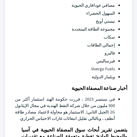
مصافي غودافاري الحيوية
السهول الخضراء
نيستي أويج
مجموعة الطاقة المتجددة
سكاب
إجمالي الطاقات
فاليرو
فيرساليس
Vivergo Fuels
ويلمار الدولية
أخبار صناعة المصفاة الحيوية
في سبتمبر 2023 ، قررت حكومة الهند استثمار أكثر من
900 مليون من خلال شركة النفط الهندية في مجال الإيثانول
2G (الجيل الثاني). الاستثمار هو محاولة لاعتماد مصادر طاقة
أنظف ، وبالتالي تقليل انبعاثات غازات الاحتباس الحراري.
يتضمن تقرير أبحاث سوق المصفاة الحيوية في آسيا
والمحيط الهادئ تغطية متعمقة للصناعة مع تقديرات