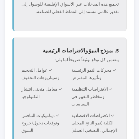
تجميع هذه المدخلات عبر الأسواق الإقليمية للوصول إلى
تقدير عالمي مستند إلى النشاط الفعلي للصناعة.
5. نموذج التنبؤ والافتراضات الرئيسية
يتضمن كل توقع توثيقاً صريحاً لما يلي:
✓ محركات النمو الرئيسية
✓ عوامل التحجيم
وتأثيرها المفترض
وسيناريوهات التخفيف
✓ الافتراضات التنظيمية
✓ معامل منحنى انتشار
ومخاطر التغيير في
التكنولوجيا
السياسات
✓ الافتراضات الاقتصادية
✓ ديناميكيات التنافس
الكلية (نمو الناتج المحلي
وتوقعات دخول/خروج
الإجمالي، التضخم، العملة)
السوق