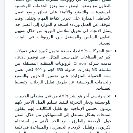
بالتعاون مع بعضها البعض ، مما يعزز الخدمات اللوجستية
للمستودعات والتصنيع والأتمتة على نطاق واسع. تعمل
الأساطيل المدارة على تعزيز كفاءة المهام وتقليل وقت
التوقف عن العمل وزيادة استخدام الموارد إلى أقصى حد.
يتمثل الاتجاه في تحويل سلاسل التوريد من خلال تسهيل
التعاون السلس والمستقل بين الروبوتات في البيئات
الصعبة.
تنتج الشركات AMRs ذات سعة تحميل كبيرة لدعم حمولات
أكبر عبر الصناعات. على سبيل المثال ، في نوفمبر 2023 ،
قدمت شركة Omron الروبوتات المتنقلة المستقلة من
سلسلة MD بقدرات حمولة 650 كجم و 900 كجم. تعمل
سعة الحمولة المتزايدة على تحسين التخزين والتصنيع
والخدمات اللوجستية عن طريق تقليل الرحلات وتبسيط
العمليات.
اتجاه رئيسي آخر هو نشر AMRs من قبل مشغلي الخدمات
اللوجستية وتجار التجزئة لتنفيذ تسليم الميل الأخير لأنهم
يريدون تحسين الإنتاجية مع تقليل التكاليف. إنهم ينقلون
المنتجات بشكل مستقل إلى المستهلكين من خلال التنقل
حول الأرصفة والطرق ، مع الحد الأدنى من استخدام
الكربون ، وتقليل الازدحام الحضري ، والمساعدة في تلبية