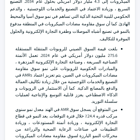
الميكروبات إلى 4.3 مليار دولار أمريكي بحلول عام 2034. التصنيع
السريع ، وزيادة الاعتماد في التصنيع والخدمات اللوجستية ، والدعم
الحكومي للبنية التحتية الذكية التي تساهم في نمو سوق آسيا والمحيط
الهادئ. كما أن سوق مقاومة مضادات الميكروبات في المنطقة مدفوع
بالنمو في تصنيع أشباه الموصلات وطفرة التجارة الإلكترونية والحلول
الموفرة للتكاليف.
بلغت قيمة السوق الصيني للروبوتات المتنقلة المستقلة
275.6 مليون دولار أمريكي في عام 2024. تعمل الأتمتة
الصناعية السريعة ، وصناعة التجارة الإلكترونية المزدهرة ،
والمبادرات الحكومية للروبوتات على نمو سوق مقاومة
مضادات الميكروبات في الصين. يتم تعزيز اعتماد AMRs في
التصنيع والخدمات اللوجستية من خلال زيادة تكاليف العمالة
والدفع بالمصانع الذكية. كما أن الاستثمار في الروبوتات و
الذكاء الاصطناعي يعزز قابلية التوسع والإنتاجية لعمليات
سلسلة التوريد.
من المتوقع أن يسجل سوق AMR في الهند معدل نمو سنوي
مركب قدره 24.4٪ خلال فترة التوقعات. يعد النمو في قطاع
التجارة الإلكترونية ، وزيادة أتمتة المستودعات ، وزيادة
التطبيقات في صناعات الرعاية الصحية والزراعة من
محركات النمو البارزة لسوق مقاومة مضادات الميكروبات