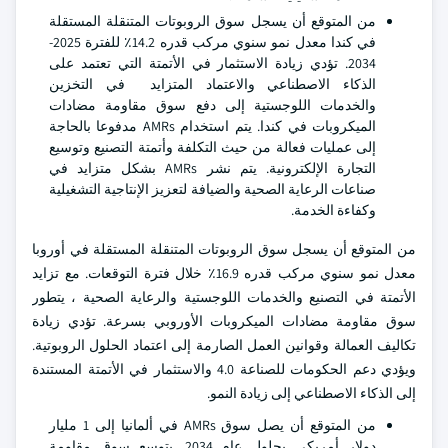
من المتوقع أن يسجل سوق الروبوتات المتنقلة المستقلة
في كندا معدل نمو سنوي مركب قدره 14.2٪ للفترة 2025-
2034. تؤدي زيادة الاستثمار في الأتمتة التي تعتمد على
الذكاء الاصطناعي والاعتماد المتزايد في التخزين
والخدمات اللوجستية إلى دفع سوق مقاومة مضادات
الميكروبات في كندا. يتم استخدام AMRs مدفوعا بالحاجة
إلى عمليات فعالة من حيث التكلفة وأتمتة التصنيع وتوسيع
التجارة الإلكترونية. يتم نشر AMRs بشكل متزايد في
صناعات الرعاية الصحية والضيافة لتعزيز الإنتاجية التشغيلية
وكفاءة الخدمة.
من المتوقع أن يسجل سوق الروبوتات المتنقلة المستقلة في أوروبا
معدل نمو سنوي مركب قدره 16.9٪ خلال فترة التوقعات. مع تزايد
الأتمتة في التصنيع والخدمات اللوجستية والرعاية الصحية ، يتطور
سوق مقاومة مضادات الميكروبات الأوروبي بسرعة. تؤدي زيادة
تكاليف العمالة وقوانين العمل الصارمة إلى اعتماد الحلول الروبوتية.
ويؤدي دعم الحكومات للصناعة 4.0 والاستثمار في الأتمتة المستندة
إلى الذكاء الاصطناعي إلى زيادة النمو.
من المتوقع أن يصل سوق AMRs في ألمانيا إلى 1 مليار
دولار أمريكي بحلول عام 2034. يتوسع سوق مقاومة