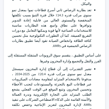
والنيكل.
تعد بطارية الرصاص ثاني أسرع قطاعات نموا بمعدل نمو
سنوي مركب قدره 14.3٪ خلال فترة التنبؤ بسبب تكلفتها
المنخفضة والمستوى العالي من قابلية إعادة التدوير
وتوافرها على نطاق واسع. هذه البطاريات مناسبة
للاستخدامات الصناعية لأنها قوية ويمكنها التعامل مع دورات
التفريغ العميقة. كما أن التطورات التكنولوجية مثل تحسين
كثافة الطاقة وانخفاض الصيانة تقود أيضا تطبيق بطاريات
الرصاص الحمضية في AMRs.
على أساس التطبيق ، ينقسم سوق الروبوتات المتنقلة المستقلة إلى
الفرز والنقل والتجميع وإدارة المخزون وغيرها.
تشير التقديرات إلى أن قطاع إدارة المخزون سيسجل
معدل نمو سنوي مركب قدره 20.4٪ من 2025-2034 ،
مدفوعا بالاستخدام المتزايد لمقاومة مضادات الميكروبات
عبر قطاعات البيع بالتجزئة والمستودعات لتجنب الأخطاء
وتحسين المخزون وتتبع الموقع في الوقت الفعلي. يشجع
الطلب المتزايد على التجارة الإلكترونية وندرة العمالة
والأتمتة القائمة على الذكاء الاصطناعي الشركات على تنفيذ
AMRs لإدارة المخزون لتعزيز الإنتاجية وخفض تكلفة