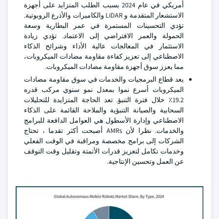
أمريكي في عام 2024 بسبب الطلب المتزايد على أجهزة
الاستشعار المتقدمة و LiDAR والكاميرات والأذرع الروبوتية.
تؤدي التحسينات المستمرة في عمر البطارية وسعة
الحمولة والعمر الافتراضي إلى الاعتماد. تؤدي زيادة
الاستثمار في المعالجات عالية الأداء وشرائح الذكاء
الاصطناعي إلى تعزيز كفاءة مقاومة مضادات الميكروبات،
مما يعزز سوق أجهزة مقاومة مضادات الميكروبات.
يعد قطاع البرمجيات والخدمات في سوق مقاومة مضادات
الميكروبات أسرع نموا بمعدل نمو سنوي مركب قدره
19.2٪ خلال فترة التنبؤ. تعد الحاجة المتزايدة للتحليلات
السحابية والصيانة التنبؤية والملاحة القائمة على الذكاء
الاصطناعي وإدارة الأسطول هي العوامل الدافعة للبرامج
والخدمات. نظرا لأن AMRs أصبحت أكثر تقدما ، تحتاج
الشركات إلى برامج مخصصة ومراقبة في الوقت الفعلي
وخدمات تكامل لتعزيز قدرات الأتمتة وتقليل وقت التوقف
عن العمل وتحسين الإنتاجية.