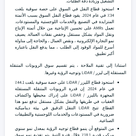
التشغيل وزيادة دقة الطلبات.
استحوذ قطاع النقل في السوق على حصة سوقية بلغت
34٪ في عام 2024. يقود قطاع النقل السوق بسبب الأتمتة
المتزايدة في التصنيع والخدمات اللوجستية والمستودعات.
تعمل AMRs على تحسين الإنتاجية من خلال أتمتة الإنتاج
ونقل المواد بشكل مستقل وخفض نفقات العمالة. يضيف
نمو التجارة الإلكترونية ، ونقص العمال ، والحاجة إلى مناولة
أسرع للمواد الوقود إلى الطلب ، مما يدفع النقل باعتباره
أكبر تطبيق.
استنادا إلى تقنية الملاحة ، يتم تقسيم سوق الروبوتات المتنقلة
المستقلة إلى ليزر / LiDAR وتوجيه الرؤية وغيرها.
استحوذ قطاع الليزر / LiDAR على حصة سوقية بلغت 44.1٪
في عام 2024. إن قدرة الروبوتات المتنقلة المستقلة
المجهزة بالليزر / LiDAR على إدراك محيطها واكتشاف
العقبات في طريقها والتنقل بشكل مستقل تدفع نمو هذا
القطاع. تتيح LiDAR التنقل الدقيق في بيئة ديناميكية
ضرورية في المستودعات والخدمات اللوجستية والتطبيقات
الصناعية.
من المتوقع أن ينمو قطاع توجيه الرؤية بمعدل نمو سنوي
مركب قدره 18.1٪ خلال فترة التنبؤ. يتم تغذية نمو سوق