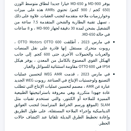
يوفر MD-900 و MD-650 خيارا جديدا لنطاق متوسط الوزن
(650 كجم / 900 كجم). تحتوي AMRs هذه على ميزات
وخوارزميات ملاحة متقدمة لتجنب العقبات. علاوة على ذلك
، تسهل تقنية البطارية والشحن المتقدمة 7.5 ساعة من
التشغيل بشحن لمدة 30 دقيقة لجهاز MD-900 ، و 8 ساعات
في حالة MD-650.
في مارس 2023 ، أطلقت OTTO Motors OTTO 600 ،
روبوت متحرك مستقل. إنها قادرة على نقل المنصات
والعربات والحمولات الأخرى حتى 600 كجم. إلى جانب
الهيكل القوي المصنوع بالكامل من المعدن ، يوفر هيكل
IP54 في OTTO 600 مقاومة استثنائية للسوائل والغبار.
في مارس 2023 ، قدمت WEG AMR لتحسين عمليات
التصنيع ولوجستيات الإنتاج في الصناعة. روبوت WEG الجديد
عبارة عن AMR ، مصمم لتحسين عمليات الإنتاج التي تتطلب
عادة جهودا متكررة. وهي معروفة باستراتيجيتها الطبيعية
المميزة للملاحة أو الكنتور، والتي تستخدم تقنيات مثل
SLAM (الموقع ورسم الخرائط المتزامنة) لتجنب العوائق
الديناميكية وإجراء الملاحة المستقلة، على طول الطريق
وإعادة تخطيط الطرق البديلة تلقائيا عند اكتشاف حالات
الحظر.