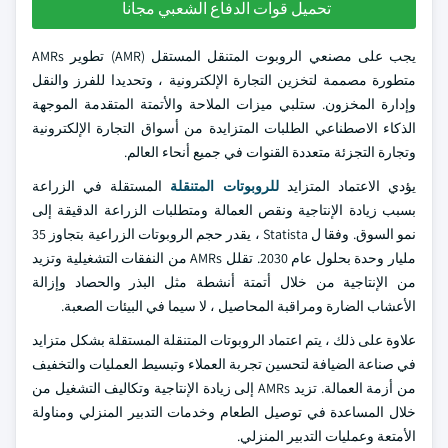
تحميل قوات الدفاع الشعبي مجانا
يجب على مصنعي الروبوت المتنقل المستقل (AMR) تطوير AMRs
متطورة مصممة لتخزين التجارة الإلكترونية ، وتحديدا للفرز والنقل
وإدارة المخزون. ستلبي ميزات الملاحة والأتمتة المتقدمة الموجهة
الذكاء الاصطناعي الطلبات المتزايدة من أسواق التجارة الإلكترونية
وتجارة التجزئة متعددة القنوات في جميع أنحاء العالم.
يؤدي الاعتماد المتزايد
للروبوتات المتنقلة
المستقلة في الزراعة
بسبب زيادة الإنتاجية ونقص العمالة ومتطلبات الزراعة الدقيقة إلى
نمو السوق. وفقا ل Statista ، يقدر حجم الروبوتات الزراعية بتجاوز 35
مليار وحدة بحلول عام 2030. تقلل AMRs من النفقات التشغيلية وتزيد
من الإنتاجية من خلال أتمتة أنشطة مثل البذر والحصاد وإزالة
الأعشاب الضارة ومراقبة المحاصيل ، لا سيما في البيئات الصعبة.
علاوة على ذلك ، يتم اعتماد الروبوتات المتنقلة المستقلة بشكل متزايد
في صناعة الضيافة لتحسين تجربة العملاء وتبسيط العمليات والتخفيف
من أزمة العمالة. تزيد AMRs إلى زيادة الإنتاجية وتكاليف التشغيل من
خلال المساعدة في توصيل الطعام وخدمات التدبير المنزلي ومناولة
الأمتعة وعمليات التدبير المنزلي.