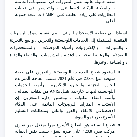
سعة حمولة عالية. تعمل التطورات في التصميمات الحاملة
، والملاحة الذكاء الاصطناعي ، والتحسين في تقنيات
البطاريات على زيادة الطلب على AMRs ذات سعة حمولة
أعلى.
استنادا إلى صناعة الاستخدام النهائي ، يتم تقسيم سوق الروبوتات
المتنقلة المستقلة إلى الخدمات اللوجستية والتخزين ، والبيع بالتجزئة
، والسيارات ، والإلكترونيات وأشباه الموصلات ، والمستحضرات
الصيدلانية والرعاية الصحية ، والأغذية والمشروبات ، والفضاء والدفاع
، والضيافة ، وغيرها.
استحوذ قطاع الخدمات اللوجستية والتخزين على حصة
سوقية تبلغ 33.6٪ في عام 2024 بسبب الحاجة المتزايدة
لتجارة التجزئة والتجارة الإلكترونية وأتمتة الخدمات
اللوجستية لجهات خارجية. تقلل AMRs من نفقات العمالة ،
وأتمتة انتقاء الطلبات ، وتحسن إدارة المخزون. إن
الاستخدام المتزايد للروبوتات القائمة على الذكاء
الاصطناعي للانتقاء والفرز والنقل ومتطلبات التسليم
الأسرع يعزز نمو السوق.
قطاع الضيافة هو القطاع الأسرع نموا بمعدل نمو سنوي
مركب قدره 20.8٪ خلال فترة التنبؤ ، بسبب نقص العمالة