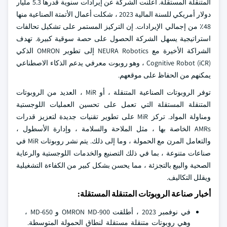
المتنقلة المستقلة. أعلنت الشركة عن إيرادات سنوية قدرها 5.3 مليار
دولار أمريكي للسنة المالية 2023 ، شكلت أعمال الأتمتة الصناعية منها
48٪ من إجمالي الإيرادات. إن التركيز المستمر على تشكيل تحالفات
استراتيجية يسهل الشركة الحصول على حصة سوقية كبيرة. تهدف
الشراكة الأخيرة مع NEURA Robotics إلى تطوير OMRON الذكي
Cognitive Robot (iCR) ، وهو روبوت معرفي يدعم الذكاء الاصطناعي
يمكنهم من الحفاظ على موقعهم.
توفر الروبوتات الصناعية المتنقلة ، أو MiR ، العديد من الروبوتات
المتنقلة المستقلة التي تعمل على تحسين العمليات اللوجستية
ومناولة المواد. تركز MiR على تطوير تقنيات جديدة لتعزيز قدرات
AMRs الخاصة بها ، مثل الملاحة والسلامة ، وإدارة الأسطول ،
والتعامل المرن مع الحمولة ، وما إلى ذلك. يتم نشر روبوتات MiR في
صناعات متنوعة ، بما في ذلك التصنيع والخدمات اللوجستية والرعاية
الصحية والبيع بالتجزئة ، مما يحسن بشكل كبير من الكفاءة التشغيلية
ويقلل التكاليف.
أخبار صناعة الروبوتات المتنقلة المستقلة:
في نوفمبر 2023 ، أطلقت OMRON MD-900 و MD-650 ،
وهي روبوتات متنقلة مستقلة لنطاق الحمولة المتوسطة.