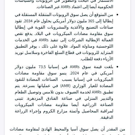
الاستثمار في البحث والتطوير في الروبوتات والسياسات
الحكومية أيضا إلى اعتماد AMRs عبر الصناعات.
من المتوقع أن يصل سوق الروبوتات المتنقلة المستقلة في
إيطاليا إلى 365 مليون دولار أمريكي بحلول عام 2034. تقود
صناعات التصنيع والأغذية والمشروبات القوية في إيطاليا
سوق مقاومة مضادات الميكروبات في البلاد. يدفع نقص
العمالة الإيطالية الشركات إلى تنفيذ AMRs في الخدمات
اللوجستية ومناولة المواد. علاوة على ذلك ، يوفر التطبيق
المتزايد للروبوتات في قطاع السلع الفاخرة وسلاسل توريد
الأزياء دفعة للطلب.
بلغت قيمة سوق AMRs في إسبانيا 73.5 مليون دولار
أمريكي في عام 2024. ينمو سوق مقاومة مضادات
الميكروبات في إسبانيا بسبب الصناعات المضادة للنقود
المضادة للعيار الوزاري (AMR) في عملياتها بسرعة. يتم
تطبيق AMRs لخدمة الضيوف بدون تلامس وتوصيل الطعام
والتدبير المنزلي في صناعة الفنادق المزدهرة. تتبنى
الصناعة الزراعية أيضا مقاومة مضادات الميكروبات
لمراقبة المحاصيل وأتمتة مزارع الكروم وإجراء الزراعة
الدقيقة.
من المقدر أن يصل سوق آسيا والمحيط الهادئ لمقاومة مضادات