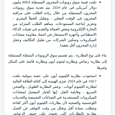
بلغت قيمة سوق روبوتات المخزون المستقلة 808.6 مليون
دولار أمريكي في عام 2024. يتم تغذية سوق روبوتات
المخزون المستقلة من خلال زيادة الطلب على مراقبة
المخزون في الوقت الفعلي ، وتقليل الخطأ البشري ،
وتعزيز إنتاجية المستودعات. يساهم الطلب المتزايد من
التجارة الإلكترونية ونقص العمالة والتقدم في تقنيات الذكاء
الاصطناعي وأجهزة الاستشعار في اعتماد مقاومة مضادات
الميكروبات وتمكين الشركات من تقليل التكاليف وجعل
إدارة المخزون أقل تعقيدا.
بناء على نوع البطارية ، يتم تقسيم سوق الروبوتات المتنقلة المستقلة
إلى بطارية رصاص وبطارية ليثيوم أيون وبطارية قائمة على النيكل
وغيرها.
استحوذت بطارية الليثيوم أيون على حصة سوقية بلغت
68.7٪ في عام 2024. تعزى الهيمنة إلى كثافة الطاقة العالية
لبطارية الليثيوم أيونات ، وعمر البطارية الطويل ، والشحن
السريع ، وقابلية النقل. إنها الخيار المفضل لمضادات
الميكروبات المستخدمة في الصناعات التصنيعية والخدمات
اللوجستية والصحية لأن بطاريات الليثيوم أيون أكثر كفاءة
وتتطلب صيانة أقل وتقلل من وقت التوقف عن العمل
مقارنة بالبطاريات التي تحتوي على حمض الرصاص