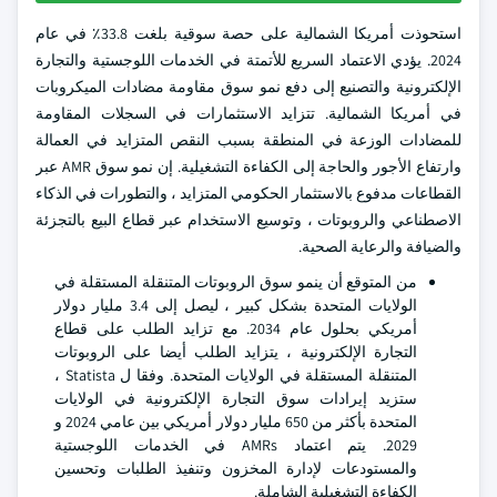
استحوذت أمريكا الشمالية على حصة سوقية بلغت 33.8٪ في عام
2024. يؤدي الاعتماد السريع للأتمتة في الخدمات اللوجستية والتجارة
الإلكترونية والتصنيع إلى دفع نمو سوق مقاومة مضادات الميكروبات
في أمريكا الشمالية. تتزايد الاستثمارات في السجلات المقاومة
للمضادات الوزعة في المنطقة بسبب النقص المتزايد في العمالة
وارتفاع الأجور والحاجة إلى الكفاءة التشغيلية. إن نمو سوق AMR عبر
القطاعات مدفوع بالاستثمار الحكومي المتزايد ، والتطورات في الذكاء
الاصطناعي والروبوتات ، وتوسيع الاستخدام عبر قطاع البيع بالتجزئة
والضيافة والرعاية الصحية.
من المتوقع أن ينمو سوق الروبوتات المتنقلة المستقلة في
الولايات المتحدة بشكل كبير ، ليصل إلى 3.4 مليار دولار
أمريكي بحلول عام 2034. مع تزايد الطلب على قطاع
التجارة الإلكترونية ، يتزايد الطلب أيضا على الروبوتات
المتنقلة المستقلة في الولايات المتحدة. وفقا ل Statista ،
ستزيد إيرادات سوق التجارة الإلكترونية في الولايات
المتحدة بأكثر من 650 مليار دولار أمريكي بين عامي 2024 و
2029. يتم اعتماد AMRs في الخدمات اللوجستية
والمستودعات لإدارة المخزون وتنفيذ الطلبات وتحسين
الكفاءة التشغيلية الشاملة.