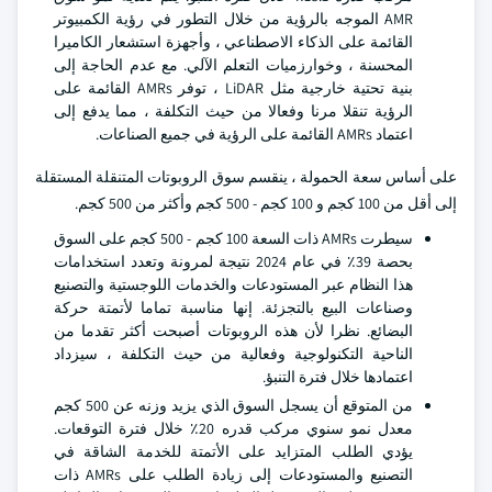
AMR الموجه بالرؤية من خلال التطور في رؤية الكمبيوتر
القائمة على الذكاء الاصطناعي ، وأجهزة استشعار الكاميرا
المحسنة ، وخوارزميات التعلم الآلي. مع عدم الحاجة إلى
بنية تحتية خارجية مثل LiDAR ، توفر AMRs القائمة على
الرؤية تنقلا مرنا وفعالا من حيث التكلفة ، مما يدفع إلى
اعتماد AMRs القائمة على الرؤية في جميع الصناعات.
على أساس سعة الحمولة ، ينقسم سوق الروبوتات المتنقلة المستقلة
إلى أقل من 100 كجم و 100 كجم - 500 كجم وأكثر من 500 كجم.
سيطرت AMRs ذات السعة 100 كجم - 500 كجم على السوق
بحصة 39٪ في عام 2024 نتيجة لمرونة وتعدد استخدامات
هذا النظام عبر المستودعات والخدمات اللوجستية والتصنيع
وصناعات البيع بالتجزئة. إنها مناسبة تماما لأتمتة حركة
البضائع. نظرا لأن هذه الروبوتات أصبحت أكثر تقدما من
الناحية التكنولوجية وفعالية من حيث التكلفة ، سيزداد
اعتمادها خلال فترة التنبؤ.
من المتوقع أن يسجل السوق الذي يزيد وزنه عن 500 كجم
معدل نمو سنوي مركب قدره 20٪ خلال فترة التوقعات.
يؤدي الطلب المتزايد على الأتمتة للخدمة الشاقة في
التصنيع والمستودعات إلى زيادة الطلب على AMRs ذات