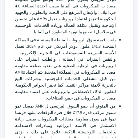
مضادات الميكروبات في ألمانيا بسبب أجندة الصناعة 4.0
في البلاد ، والإنفاق المرتفع على البحث والتطوير ، والجهود
الحكومية لتعزيز اعتماد الروبوتات. تعمل AMRs على تحسين
الإنتاجية وتقليل تكلفة العمالة وزيادة الخدمات اللوجستية
في سلاسل التصنيع والتوريد المتطورة في ألمانيا.
بلغت قيمة سوق الروبوتات المتنقلة المستقلة في المملكة
المتحدة 141.3 مليون دولار أمريكي في عام 2024. تعمل
الأتمتة السريعة للمستودعات في التجارة الإلكترونية ،
والنقص المتزايد في العمالة ، والطلب المتزايد على
الروبوتات في الرعاية الصحية على تغذية صناعة مقاومة
مضادات الميكروبات في المملكة المتحدة. يتم اعتماد AMRs
من قبل مشغلي الخدمات اللوجستية وشركات البيع
بالتجزئة لأتمتة مراكز التنفيذ. كما تحفز الحوافز الحكومية
لتطوير الذكاء الاصطناعي والروبوتات على اعتماد مقاومة
مضادات الميكروبات في جميع الصناعات.
من المتوقع أن ينمو السوق الفرنسي ل AMR بمعدل نمو
سنوي مركب قدره 17.5٪ خلال فترة التوقعات. تشهد فرنسا
نموا في سوق مقاومة مضادات الميكروبات بفضل زيادة
الاستثمار في الأتمتة الزراعية ومبادرات الاستدامة
والخدمات اللوجستية الذكية. علاوة على ذلك ، يؤدي