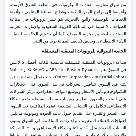
نمو سوق مقاومة مضادات الميكروبات في منطقة الشرق الأوسط
وأفريقيا إلى برامج المدن الذكية ، وقطاع الضيافة المتنامي ، وأتمتة
الخدمات اللوجستية والبيع بالتجزئة. يتم نشر الروبوتات في صناعة
الضيافة ، لا سيما في المملكة العربية السعودية والإمارات العربية
المتحدة ، لتحسين تجربة الضيوف. كما أن تشجيع الحكومة لتقنيات
الذكاء الاصطناعي وخفض تكاليف العمالة يزيد من التبني.
الحصة السوقية للروبوتات المتنقلة المستقلة
صناعة الروبوتات المتنقلة المستقلة تنافسية للغاية. أفضل 5 لاعبين
في السوق هم ABB Ltd. Boston Dynamics و KUKA AG و Mobile
Industrial Robots و Omron Corporation ، حيث تمثل حصة تزيد عن
25٪ في السوق. تتنافس الشركات في هذا السوق على الابتكارات
التكنولوجية وتباين الأسعار وتوسيع التواجد الجغرافي. تركز الشركات
على البحث والتطوير لتطوير روبوتات متنقلة مستقلة تدعم الذكاء
الاصطناعي تتكامل مع التقنيات المتقدمة. تعتمد المنافسة في السوق
على السعر والقدرة على تقديم حلول عالية الجودة وموثوقة قد تلبي
احتياجات العملاء المتغيرة ، وقد زادت المنافسة في السوق بسبب
التقنيات الجديدة مثل 5G و IoT و الذكاء الاصطناعي و ML. الشراكة
والاندماج والاستحواذ هي بعض الاستراتيجيات الشائعة التي يتبناها