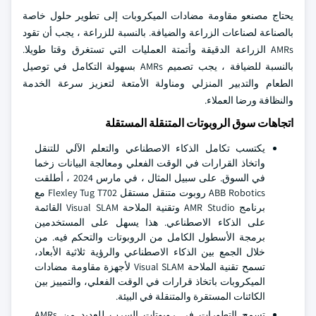
يحتاج مصنعو مقاومة مضادات الميكروبات إلى تطوير حلول خاصة
بالصناعة لصناعات الزراعة والضيافة. بالنسبة للزراعة ، يجب أن تقود
AMRs الزراعة الدقيقة وأتمتة العمليات التي تستغرق وقتا طويلا.
بالنسبة للضيافة ، يجب تصميم AMRs بسهولة التكامل في توصيل
الطعام والتدبير المنزلي ومناولة الأمتعة لتعزيز سرعة الخدمة
والنظافة ورضا العملاء.
اتجاهات سوق الروبوتات المتنقلة المستقلة
يكتسب تكامل الذكاء الاصطناعي والتعلم الآلي للتنقل
واتخاذ القرارات في الوقت الفعلي ومعالجة البيانات زخما
في السوق. على سبيل المثال ، في مارس 2024 ، أطلقت
ABB Robotics روبوت متنقل مستقل Flexley Tug T702 مع
برنامج AMR Studio وتقنية الملاحة Visual SLAM القائمة
على الذكاء الاصطناعي. هذا يسهل على المستخدمين
برمجة الأسطول الكامل من الروبوتات والتحكم فيه. من
خلال الجمع بين الذكاء الاصطناعي والرؤية ثلاثية الأبعاد،
تسمح تقنية الملاحة Visual SLAM لأجهزة مقاومة مضادات
الميكروبات باتخاذ قرارات في الوقت الفعلي، والتمييز بين
الكائنات المستقرة والمتنقلة في البيئة.
تسمح التطورات في روبوتات السرب للعديد من AMRs