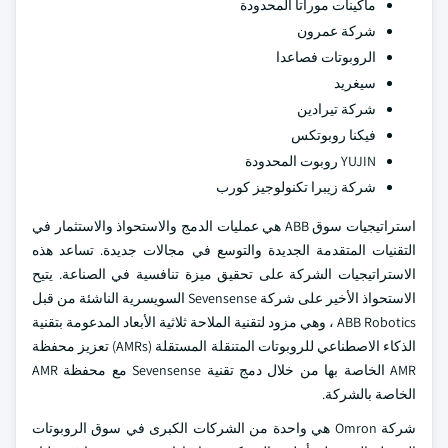
ماكينات موراتا المحدودة
شركة عمرون
الروبوتات فصاعدا
سيغريد
شركة تيرادين
فيكنا روبوتكس
YUJIN روبوت المحدودة
شركة زيبرا تكنولوجيز كورب
استراتيجيات سوق ABB هي عمليات الدمج والاستحواذ والاستثمار في
التقنيات المتقدمة الجديدة والتوسع في مجالات جديدة. تساعد هذه
الاستراتيجيات الشركة على تحقيق ميزة تنافسية في الصناعة. يتيح
الاستحواذ الأخير على شركة Sevensense السويسرية الناشئة من قبل
ABB Robotics ، وهي مزود لتقنية الملاحة ثلاثية الأبعاد المدعومة بتقنية
الذكاء الاصطناعي للروبوتات المتنقلة المستقلة (AMRs) تعزيز محفظة
AMR الخاصة بها من خلال دمج تقنية Sevensense مع محفظة AMR
الخاصة بالشركة.
شركة Omron هي واحدة من الشركات الكبرى في سوق الروبوتات