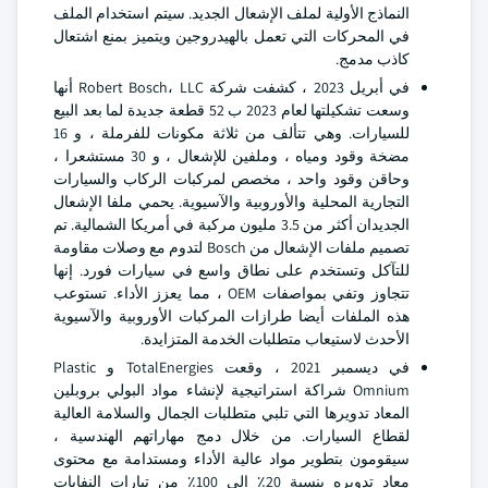
النماذج الأولية لملف الإشعال الجديد. سيتم استخدام الملف
في المحركات التي تعمل بالهيدروجين ويتميز بمنع اشتعال
كاذب مدمج.
في أبريل 2023 ، كشفت شركة Robert Bosch، LLC أنها
وسعت تشكيلتها لعام 2023 ب 52 قطعة جديدة لما بعد البيع
للسيارات. وهي تتألف من ثلاثة مكونات للفرملة ، و 16
مضخة وقود ومياه ، وملفين للإشعال ، و 30 مستشعرا ،
وحاقن وقود واحد ، مخصص لمركبات الركاب والسيارات
التجارية المحلية والأوروبية والآسيوية. يحمي ملفا الإشعال
الجديدان أكثر من 3.5 مليون مركبة في أمريكا الشمالية. تم
تصميم ملفات الإشعال من Bosch لتدوم مع وصلات مقاومة
للتآكل وتستخدم على نطاق واسع في سيارات فورد. إنها
تتجاوز وتفي بمواصفات OEM ، مما يعزز الأداء. تستوعب
هذه الملفات أيضا طرازات المركبات الأوروبية والآسيوية
الأحدث لاستيعاب متطلبات الخدمة المتزايدة.
في ديسمبر 2021 ، وقعت TotalEnergies و Plastic
Omnium شراكة استراتيجية لإنشاء مواد البولي بروبلين
المعاد تدويرها التي تلبي متطلبات الجمال والسلامة العالية
لقطاع السيارات. من خلال دمج مهاراتهم الهندسية ،
سيقومون بتطوير مواد عالية الأداء ومستدامة مع محتوى
معاد تدويره بنسبة 20٪ إلى 100٪ من تيارات النفايات