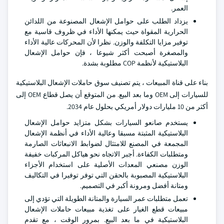
العمر.
يزداد الطلب على حوامل الإشعال المصنوعة من اللدائن
الحرارية المقواة حيث يمكنها الأداء في ظروف قاسية مع
توفير مزايا التكلفة والوزن. نظرا لأن المحركات عالية الأداء
والمصغرة أصبحت أكثر شيوعا ، فإن حوامل الإشعال
البلاستيكية لأنظمة COP مطلوبة بشدة.
بناء على قناة المبيعات ، يتم تصنيف سوق حاملات الإشعال البلاستيكية
للسيارات إلى OEM وما بعد البيع. من المتوقع أن يصل قطاع OEM إلى
أكثر من 10 مليارات دولار أمريكي بحلول عام 2034.
يستخدم صانعو السيارات بشكل متزايد حوامل الإشعال
البلاستيكية المثبتة مسبقا وعالية الأداء في أنظمة الإشعال
المجمعة في المصنع للامتثال لضوابط الانبعاثات الصارمة
ومتطلبات الكفاءة. أجبر الاتجاه نحو هياكل المركبات خفيفة
الوزن مصنعي المعدات الأصلية على استخدام الأجزاء
البلاستيكية المصبوبة بالحقن التي توفر توفيرا في التكاليف
ومتانة أفضل ومرونة أكبر في التصميم.
تعمل متطلبات عمر السيارة والمتانة الطويلة التي تؤدي إلى
مبيعات قطع الغيار على تغذية مبيعات حاملات الإشعال
البلاستيكية في ما بعد البيع. بمرور الوقت ، مع تقدم