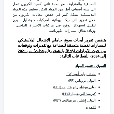
الصناعية والمنزلية ، مع بصمة ثاني أكسيد الكربون تصل
إلى ستة أضعاف أقل من المواد البكر. تساهم هذه المواد
البلاستيكية بشكل كبير في خفض انبعاثات الكربون من
خلال تعزيز الديناميكا الهوائية للمركبات ، وتقليل الوزن
لتقليل استهلاك الوقود في مركبات الاحتراق الداخلي ،
وزيادة نطاق السيارات الكهربائية.
يتضمن تقرير أبحاث سوق حاملي الإشعال البلاستيكي
للسيارات تغطية متعمقة للصناعة
مع تقديرات وتوقعات
من حيث الإيرادات ($Bn) والشحن (الوحدات) من 2021
إلى 2034 ، للقطاعات التالية:
السوق ، حسب المواد
مادة البولي أميد (PA)
البولي بروبلين (PP)
بولي بيوتيلين تيريفثاليت (PBT)
كبريتيد البوليفينيل (PPS)
البولي إيثيلين تيريفثاليت (PET)
الاخرين