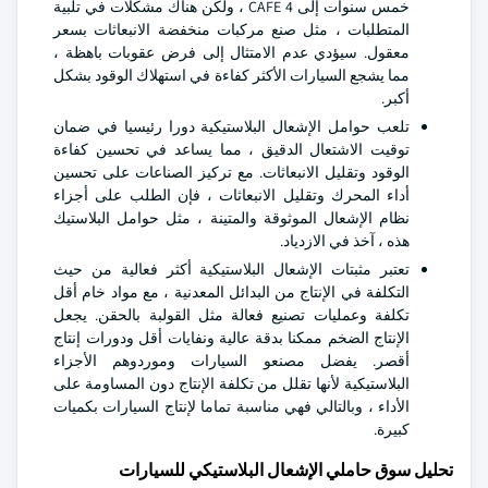
خمس سنوات إلى CAFE 4 ، ولكن هناك مشكلات في تلبية
المتطلبات ، مثل صنع مركبات منخفضة الانبعاثات بسعر
معقول. سيؤدي عدم الامتثال إلى فرض عقوبات باهظة ،
مما يشجع السيارات الأكثر كفاءة في استهلاك الوقود بشكل
أكبر.
تلعب حوامل الإشعال البلاستيكية دورا رئيسيا في ضمان
توقيت الاشتعال الدقيق ، مما يساعد في تحسين كفاءة
الوقود وتقليل الانبعاثات. مع تركيز الصناعات على تحسين
أداء المحرك وتقليل الانبعاثات ، فإن الطلب على أجزاء
نظام الإشعال الموثوقة والمتينة ، مثل حوامل البلاستيك
هذه ، آخذ في الازدياد.
تعتبر مثبتات الإشعال البلاستيكية أكثر فعالية من حيث
التكلفة في الإنتاج من البدائل المعدنية ، مع مواد خام أقل
تكلفة وعمليات تصنيع فعالة مثل القولبة بالحقن. يجعل
الإنتاج الضخم ممكنا بدقة عالية ونفايات أقل ودورات إنتاج
أقصر. يفضل مصنعو السيارات وموردوهم الأجزاء
البلاستيكية لأنها تقلل من تكلفة الإنتاج دون المساومة على
الأداء ، وبالتالي فهي مناسبة تماما لإنتاج السيارات بكميات
كبيرة.
تحليل سوق حاملي الإشعال البلاستيكي للسيارات