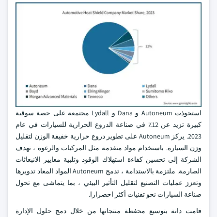
استحوذت Autoneum و Dana و Lydall مجتمعة على حصة سوقية
كبيرة تزيد عن 12٪ في صناعة الدروع الحرارية للسيارات في عام
2023. يركز Autoneum على تطوير دروع حرارية خفيفة الوزن لتقليل
وزن السيارة. باستخدام مواد متقدمة مثل المركبات والرغوة ، تهدف
الشركة إلى تحسين كفاءة استهلاك الوقود وتلبية معايير الانبعاثات
الصارمة. ملتزمة بالاستدامة ، تدمج Autoneum المواد المعاد تدويرها
وتعزز عمليات التصنيع لتقليل التأثير البيئي ، بما يتماشى مع تحول
صناعة السيارات نحو تقنيات أكثر اخضرارا.
قامت دانة بتوسيع محفظة منتجاتها من خلال دمج حلول الإدارة