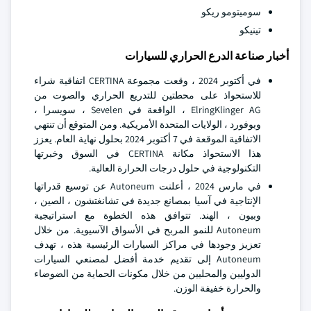
سوميتومو ريكو
تينيكو
أخبار صناعة الدرع الحراري للسيارات
في أكتوبر 2024 ، وقعت مجموعة CERTINA اتفاقية شراء
للاستحواذ على محطتين للتدريع الحراري والصوت من
ElringKlinger AG ، الواقعة في Sevelen ، سويسرا ،
وبوفورد ، الولايات المتحدة الأمريكية. ومن المتوقع أن تنتهي
الاتفاقية الموقعة في 7 أكتوبر 2024 بحلول نهاية العام. يعزز
هذا الاستحواذ مكانة CERTINA في السوق وخبرتها
التكنولوجية في حلول درجات الحرارة العالية.
في مارس 2024 ، أعلنت Autoneum عن توسيع قدراتها
الإنتاجية في آسيا بمصانع جديدة في تشانغتشون ، الصين ،
وبيون ، الهند. تتوافق هذه الخطوة مع استراتيجية
Autoneum للنمو المربح في الأسواق الآسيوية. من خلال
تعزيز وجودها في مراكز السيارات الرئيسية هذه ، تهدف
Autoneum إلى تقديم خدمة أفضل لمصنعي السيارات
الدوليين والمحليين من خلال مكونات الحماية من الضوضاء
والحرارة خفيفة الوزن.