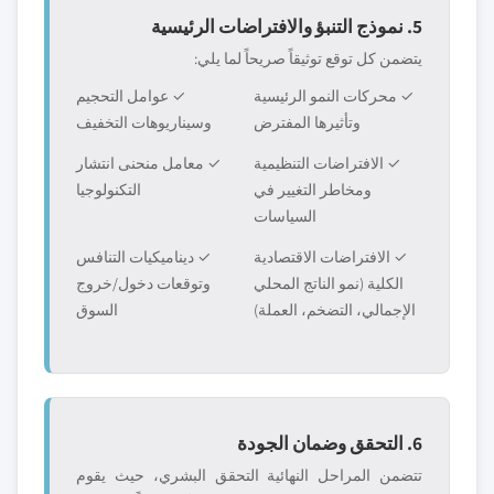
5. نموذج التنبؤ والافتراضات الرئيسية
يتضمن كل توقع توثيقاً صريحاً لما يلي:
✓ محركات النمو الرئيسية
✓ عوامل التحجيم
وتأثيرها المفترض
وسيناريوهات التخفيف
✓ الافتراضات التنظيمية
✓ معامل منحنى انتشار
ومخاطر التغيير في
التكنولوجيا
السياسات
✓ الافتراضات الاقتصادية
✓ ديناميكيات التنافس
الكلية (نمو الناتج المحلي
وتوقعات دخول/خروج
الإجمالي، التضخم، العملة)
السوق
6. التحقق وضمان الجودة
تتضمن المراحل النهائية التحقق البشري، حيث يقوم