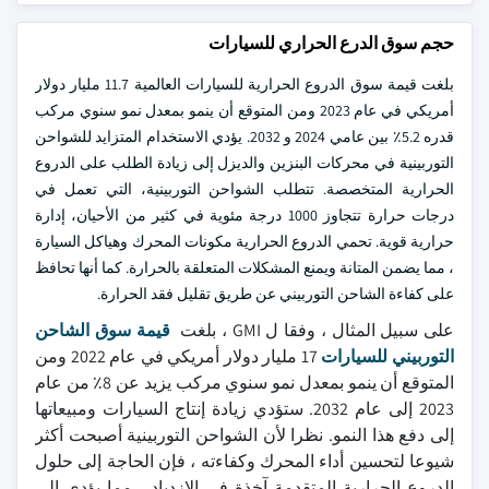
حجم سوق الدرع الحراري للسيارات
بلغت قيمة سوق الدروع الحرارية للسيارات العالمية 11.7 مليار دولار
أمريكي في عام 2023 ومن المتوقع أن ينمو بمعدل نمو سنوي مركب
قدره 5.2٪ بين عامي 2024 و 2032. يؤدي الاستخدام المتزايد للشواحن
التوربينية في محركات البنزين والديزل إلى زيادة الطلب على الدروع
الحرارية المتخصصة. تتطلب الشواحن التوربينية، التي تعمل في
درجات حرارة تتجاوز 1000 درجة مئوية في كثير من الأحيان، إدارة
حرارية قوية. تحمي الدروع الحرارية مكونات المحرك وهياكل السيارة
، مما يضمن المتانة ويمنع المشكلات المتعلقة بالحرارة. كما أنها تحافظ
على كفاءة الشاحن التوربيني عن طريق تقليل فقد الحرارة.
على سبيل المثال ، وفقا ل GMI ، بلغت
قيمة سوق الشاحن
التوربيني للسيارات
17 مليار دولار أمريكي في عام 2022 ومن
المتوقع أن ينمو بمعدل نمو سنوي مركب يزيد عن 8٪ من عام
2023 إلى عام 2032. ستؤدي زيادة إنتاج السيارات ومبيعاتها
إلى دفع هذا النمو. نظرا لأن الشواحن التوربينية أصبحت أكثر
شيوعا لتحسين أداء المحرك وكفاءته ، فإن الحاجة إلى حلول
الدروع الحرارية المتقدمة آخذة في الازدياد ، مما يؤدي إلى