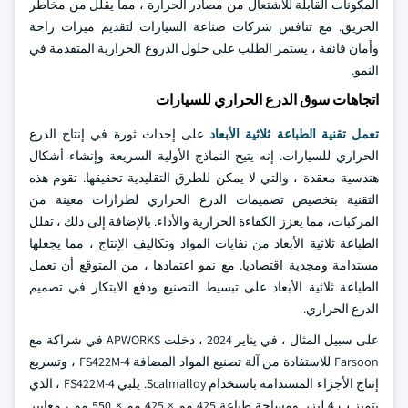
المكونات القابلة للاشتعال من مصادر الحرارة ، مما يقلل من مخاطر
الحريق. مع تنافس شركات صناعة السيارات لتقديم ميزات راحة
وأمان فائقة ، يستمر الطلب على حلول الدروع الحرارية المتقدمة في
النمو.
اتجاهات سوق الدرع الحراري للسيارات
تعمل تقنية الطباعة ثلاثية الأبعاد
على إحداث ثورة في إنتاج الدرع
الحراري للسيارات. إنه يتيح النماذج الأولية السريعة وإنشاء أشكال
هندسية معقدة ، والتي لا يمكن للطرق التقليدية تحقيقها. تقوم هذه
التقنية بتخصيص تصميمات الدرع الحراري لطرازات معينة من
المركبات، مما يعزز الكفاءة الحرارية والأداء. بالإضافة إلى ذلك ، تقلل
الطباعة ثلاثية الأبعاد من نفايات المواد وتكاليف الإنتاج ، مما يجعلها
مستدامة ومجدية اقتصاديا. مع نمو اعتمادها ، من المتوقع أن تعمل
الطباعة ثلاثية الأبعاد على تبسيط التصنيع ودفع الابتكار في تصميم
الدرع الحراري.
على سبيل المثال ، في يناير 2024 ، دخلت APWORKS في شراكة مع
Farsoon للاستفادة من آلة تصنيع المواد المضافة FS422M-4 ، وتسريع
إنتاج الأجزاء المستدامة باستخدام Scalmalloy. يلبي FS422M-4 ، الذي
يتميز ب 4 ليزر ومساحة طباعة 425 مم × 425 مم × 550 مم ، معايير