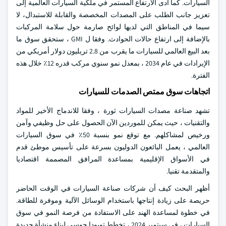
السيارات. كما أدى الارتفاع المستمر في ملكية السيارات العالمية إلى
تعزيز جانب الطلب على المصدات المخصصة والقابلة للاستبدال، لا
سيما في المناطق التي لديها لوائح صارمة حول سلامة المركبات
بالإضافة إلى ارتفاع حالات الحوادث. وفقا ل GMI ، ستحقق سوق ما
بعد البيع العالمي للسيارات ما يقرب من 2.8 تريليون دولار أمريكي من
الإيرادات في عام 2034 ، بمعدل نمو سنوي مركب قدره 12٪ خلال هذه
الفترة.
اتجاهات سوق ممتص الصدمات للسيارات
تشهد صناعة مصدات السيارات ثورة ، وفقا للاندماج الأخير للمواد
والتقنيات ، حيث يمكن للموردين الآن الحصول على حل وظيفي وآمن
ورخيص لمشاكلهم. مع توقع نمو بنسبة 50٪ في سوق السيارات
العالمي ، يعمل البائعون الدوليون بسرعة على تأسيس موطئ قدم
في الأسواق الإقليمية بمساعدة المرافق المصممة اقتصاديا
والمتقدمة تقنيا.
أظهر البحث كيف أن شركات صناعة السيارات في الوقت الحاضر
حريصة على زيادة إنتاجها باستخدام الوسائل الآلية وموفرة للطاقة.
في خطوة لمساعدة الهند على الاستفادة من فرصة النمو في سوق
السيارات ، في سبتمبر 2024 ، تخطط تويودا جوسي لبناء منشأة جديدة