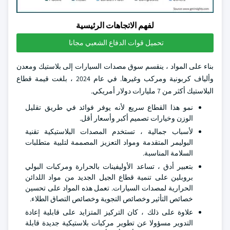
لفهم الاتجاهات الرئيسية
تحميل قوات الدفاع الشعبي مجانا
بناء على المواد ، ينقسم سوق مصدات السيارات إلى بلاستيك ومعدن
وألياف كربونية ومركب وغيرها. في عام 2024 ، بلغت قيمة قطاع
البلاستيك أكثر من 7 مليارات دولار أمريكي.
نمو هذا القطاع سريع لأنه يوفر فوائد في طريق تقليل
الوزن وخيارات تصميم أكبر وأسعار أقل.
لأسباب جمالية ، تستخدم المصدات البلاستيكية تقنية
البوليمر المتقدمة ومواد التعزيز المصممة لتلبية متطلبات
السلامة المناسبة.
بتعبير أدق ، تساعد الأوليفينات بالحرارة ومركبات البولي
بروبلين على تنمية قطاع الجيل الجديد من مواد اللدائن
الحرارية لمصدات السيارات. تعمل هذه المواد على تحسين
خصائص التأثير وخصائص التجوية وخصائص التصاق الطلاء.
علاوة على ذلك ، كان التركيز المتزايد على قابلية إعادة
التدوير مسؤولا عن تطوير مركبات بلاستيكية جديدة قابلة