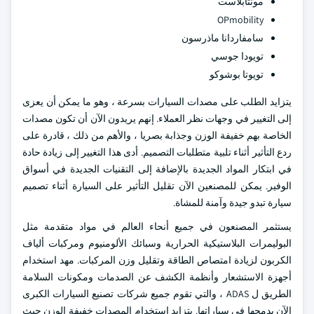
مونتابلاست
OPmobility
سامفاردانا ماذرسون
تويودا جوسي
تويوتا بوشوكو
يتزايد الطلب على مصدات السيارات بسرعة ، وهو ما يمكن أن يعزى
إلى التغيير في وجهات نظر العملاء. إنهم يريدون الآن أن تكون مصدات
الخاصة بهم خفيفة الوزن وجذابة بصريا ، والأهم من ذلك ، قادرة على
ردع التأثير أثناء تلبية متطلبات التصميم. أدى هذا التغيير إلى زيادة حادة
في ابتكار المواد الجديدة بالإضافة إلى التقنيات الجديدة في أسواق
الوفير. يمكن للمصنعين الآن تقليل التأثير على السيارة أثناء تصميم
سيارة تبدو جيدة وآمنة للمشاة.
يستثمر المصنعون في جميع أنحاء العالم في مواد متقدمة مثل
البوليمرات البلاستيكية الحرارية وسبائك الألومنيوم ومركبات ألياف
الكربون لزيادة امتصاص الطاقة وتقليل وزن المركبات. مهد استخدام
أجهزة الاستشعار وأنظمة الكشف عن الصدمات ومكونات السلامة
الطريق ل ADAS ، والتي تقوم جميع شركات تصنيع السيارات الكبرى
الآن بدمجها في سياراتها. يتزايد استخدام المصدات خفيفة الوزن حيث