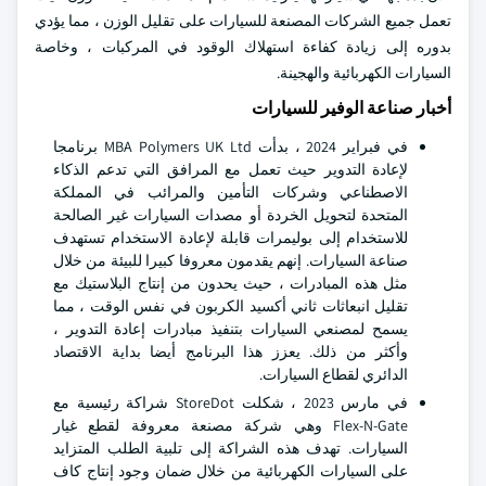
تعمل جميع الشركات المصنعة للسيارات على تقليل الوزن ، مما يؤدي
بدوره إلى زيادة كفاءة استهلاك الوقود في المركبات ، وخاصة
السيارات الكهربائية والهجينة.
أخبار صناعة الوفير للسيارات
في فبراير 2024 ، بدأت MBA Polymers UK Ltd برنامجا
لإعادة التدوير حيث تعمل مع المرافق التي تدعم الذكاء
الاصطناعي وشركات التأمين والمرائب في المملكة
المتحدة لتحويل الخردة أو مصدات السيارات غير الصالحة
للاستخدام إلى بوليمرات قابلة لإعادة الاستخدام تستهدف
صناعة السيارات. إنهم يقدمون معروفا كبيرا للبيئة من خلال
مثل هذه المبادرات ، حيث يحدون من إنتاج البلاستيك مع
تقليل انبعاثات ثاني أكسيد الكربون في نفس الوقت ، مما
يسمح لمصنعي السيارات بتنفيذ مبادرات إعادة التدوير ،
وأكثر من ذلك. يعزز هذا البرنامج أيضا بداية الاقتصاد
الدائري لقطاع السيارات.
في مارس 2023 ، شكلت StoreDot شراكة رئيسية مع
Flex-N-Gate وهي شركة مصنعة معروفة لقطع غيار
السيارات. تهدف هذه الشراكة إلى تلبية الطلب المتزايد
على السيارات الكهربائية من خلال ضمان وجود إنتاج كاف