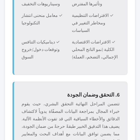
وتأثيرها المفترض
وسيناريوهات التخفيف
✓ الافتراضات التنظيمية
✓ معامل منحنى انتشار
ومخاطر التغيير في
التكنولوجيا
السياسات
✓ الافتراضات الاقتصادية
✓ ديناميكيات التنافس
الكلية (نمو الناتج المحلي
وتوقعات دخول/خروج
الإجمالي، التضخم، العملة)
السوق
6. التحقق وضمان الجودة
تتضمن المراحل النهائية التحقق البشري، حيث يقوم
خبراء المجال بمراجعة البيانات المصفّاة يدوياً لاكتشاف
الدقائق والأخطاء السياقية التي قد تفوت الأنظمة الآلية.
يضيف هذا التدقيق الخبير طبقةً حرجةً من ضمان الجودة،
مما يضمن توافق البيانات مع أهداف البحث والمعايير