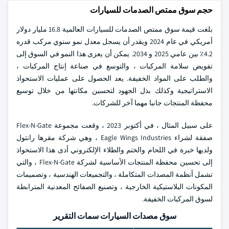
حجم سوق ممتص الصدمات للسيارات
بلغت قيمة سوق ممتص الصدمات للسيارات العالمية 16.8 مليار دولار
أمريكي في عام 2024 ويقدر أن يسجل معدل نمو سنوي مركب قدره
4.2٪ بين عامي 2025 و 2034. يمكن أن يعزى هذا النمو في السوق إلى
تفويض سلامة المركبات ، والتوسع في صناعة إنتاج المركبات ،
والطلب على المواد الخفيفة. يعد الحصول على عمليات الاستحواذ
الاستراتيجية وكذلك بذل الجهود لتحسين مكانتها من خلال توسيع
محفظة المنتجات جانبا مهما آخر للشركات.
على سبيل المثال ، في أكتوبر 2023 ، وقعت مجموعة Flex-N-Gate
صفقة لشراء Eagle Wings Industries ، وهي شركة مقرها رانتول
ولديها خبرة في اللحام والختم والطلاء الإلكتروني أدى هذا الاستحواذ
إلى تحسين محفظة المنتجات الأساسية لشركة Flex-N-Gate ، والتي
تشمل أنظمة المصدات المتكاملة ، والتجميعات الهندسية ، وتصميمات
المكونات البلاستيكية الخارجية ، وتصنيع الصفائح المعدنية المترابطة
لسوق المركبات الخفيفة.
سوق مصدات السيارات سمات التقرير