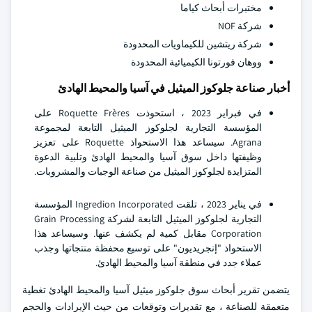
مختبرات أبحاث كياما
شركة NOF
شركة ريتشين للكيماويات المحدودة
ووهان فورتونا الكيميائية المحدودة
أخبار صناعة جلوكوز الميثيل في آسيا والمحيط الهادئ
في فبراير 2023 ، استحوذت Roquette Frères على
المؤسسة التجارية لجلوكوز الميثيل التابعة لمجموعة
Agrana. سيساعد هذا الاستحواذ Roquette على تعزيز
وظيفتها داخل سوق آسيا والمحيط الهادئ وتلبية الدعوة
المتزايدة لجلوكوز الميثيل من صناعة الوجبات والمشروبات.
في يناير 2023 ، تلقت Ingredion Incorporated المؤسسة
التجارية لجلوكوز الميثيل التابعة لشركة Grain Processing
Corporation مقابل كمية لم يكشف عنها. وسيساعد هذا
الاستحواذ "إنجريديون" على توسيع محفظة منتجاتها وجذب
عملاء جدد في منطقة آسيا والمحيط الهادئ.
يتضمن تقرير أبحاث سوق جلوكوز ميثيل آسيا والمحيط الهادئ تغطية
متعمقة للصناعة ، مع تقديرات وتوقعات من حيث الإيرادات والحجم