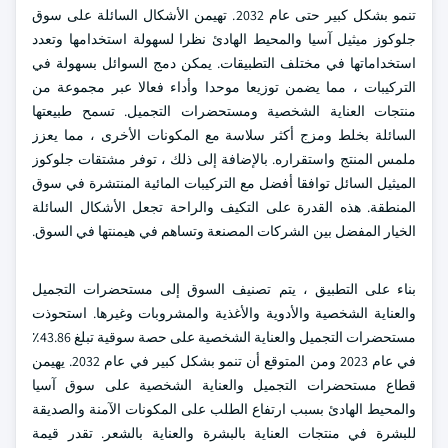
تنمو بشكل كبير حتى عام 2032. تهيمن الأشكال السائلة على سوق
جلوكوز ميثيل آسيا والمحيط الهادئ نظرا لسهولة استخدامها وتعدد
استخداماتها في مختلف التطبيقات. يمكن دمج السوائل بسهولة في
التركيبات ، مما يضمن توزيعا موحدا وأداء فعالا عبر مجموعة من
منتجات العناية الشخصية ومستحضرات التجميل. تسمح طبيعتها
السائلة بخلط ومزج أكثر سلاسة مع المكونات الأخرى ، مما يعزز
ملمس المنتج واستقراره. بالإضافة إلى ذلك ، توفر مشتقات جلوكوز
الميثيل السائل توافقا أفضل مع التركيبات المائية المنتشرة في سوق
المنطقة. هذه القدرة على التكيف والراحة تجعل الأشكال السائلة
الخيار المفضل بين الشركات المصنعة وتساهم في هيمنتها في السوق.
بناء على التطبيق ، يتم تصنيف السوق إلى مستحضرات التجميل
والعناية الشخصية والأدوية والأغذية والمشروبات وغيرها. استحوذت
مستحضرات التجميل والعناية الشخصية على حصة سوقية تبلغ 43.86٪
في عام 2023 ومن المتوقع أن تنمو بشكل كبير في عام 2032. يهيمن
قطاع مستحضرات التجميل والعناية الشخصية على سوق آسيا
والمحيط الهادئ بسبب ارتفاع الطلب على المكونات الآمنة والصديقة
للبشرة في منتجات العناية بالبشرة والعناية بالشعر. تقدر قيمة