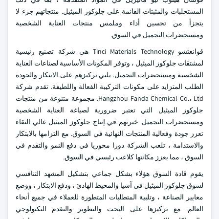
المستحلبات والمثبتات القائمة على جلوكوز الميثيل. منتجاتهم جزء لا
يتجزأ من تحسين أداء وملمس منتجات العناية الشخصية
ومستحضرات التجميل في السوق.
قوانغتشو Tinci Materials Technology هي شركة تصنيع رئيسية
لمشتقات جلوكوز الميثيل ، وتوفر المكونات الأساسية لصناعات العناية
الشخصية ومستحضرات التجميل. يلبي تركيزهم على الابتكار والجودة
الطلب المتزايد على مكونات التركيبة الفعالة واللطيفة. تقدم شركة
Hangzhou Fanda Chemical Co.، Ltd. مجموعة متنوعة من منتجات
جلوكوز الميثيل التي تعتبر ضرورية لصياغة العناية الشخصية
ومستحضرات التجميل. خبرتهم في إنتاج جلوكوز الميثيل عالي النقاء
تعزز جودة وفعالية المنتجات النهائية في السوق. مع التزامها بالابتكار
والاستدامة ، تلعب الشركة دورا محوريا في دفع النمو والتقدم في
السوق ، مما يعزز مكانتها كلاعب رئيسي في السوق.
يقوم قادة السوق هؤلاء بشكل جماعي بتشكيل المشهد التنافسي
لسوق جلوكوز الميثيل في آسيا والمحيط الهادئ ، ودفع الابتكار ، ووضع
معايير الصناعة ، وتلبية المتطلبات المتطورة للعملاء في جميع أنحاء
العالم. مع تركيزها على البحث والتطوير والتقدم التكنولوجي