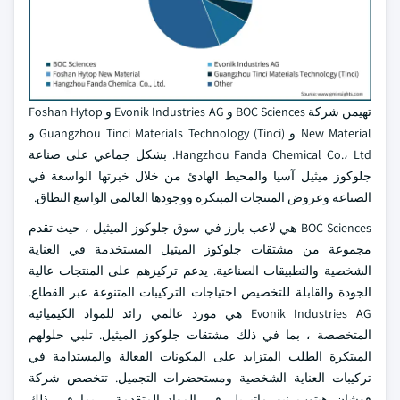
تهيمن شركة BOC Sciences و Evonik Industries AG و Foshan Hytop
New Material و Guangzhou Tinci Materials Technology (Tinci) و
Hangzhou Fanda Chemical Co.، Ltd. بشكل جماعي على صناعة
جلوكوز ميثيل آسيا والمحيط الهادئ من خلال خبرتها الواسعة في
الصناعة وعروض المنتجات المبتكرة ووجودها العالمي الواسع النطاق.
BOC Sciences هي لاعب بارز في سوق جلوكوز الميثيل ، حيث تقدم
مجموعة من مشتقات جلوكوز الميثيل المستخدمة في العناية
الشخصية والتطبيقات الصناعية. يدعم تركيزهم على المنتجات عالية
الجودة والقابلة للتخصيص احتياجات التركيبات المتنوعة عبر القطاع.
Evonik Industries AG هي مورد عالمي رائد للمواد الكيميائية
المتخصصة ، بما في ذلك مشتقات جلوكوز الميثيل. تلبي حلولهم
المبتكرة الطلب المتزايد على المكونات الفعالة والمستدامة في
تركيبات العناية الشخصية ومستحضرات التجميل. تتخصص شركة
فوشان هيتوب نيو ماتيريل في المواد المتقدمة ، بما في ذلك