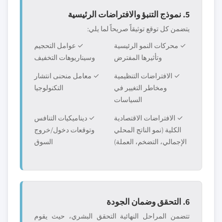
5. نموذج التنبؤ والافتراضات الرئيسية
يتضمن كل توقع توثيقاً صريحاً لما يلي:
✓ محركات النمو الرئيسية
✓ عوامل التحجيم
وتأثيرها المفترض
وسيناريوهات التخفيف
✓ الافتراضات التنظيمية
✓ معامل منحنى انتشار
ومخاطر التغيير في
التكنولوجيا
السياسات
✓ الافتراضات الاقتصادية
✓ ديناميكيات التنافس
الكلية (نمو الناتج المحلي
وتوقعات دخول/خروج
الإجمالي، التضخم، العملة)
السوق
6. التحقق وضمان الجودة
تتضمن المراحل النهائية التحقق البشري، حيث يقوم