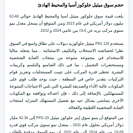
حجم سوق ميثيل جلوكوز آسيا والمحيط الهادئ
بلغت قيمة سوق جلوكوز ميثيل آسيا والمحيط الهادئ حوالي 63.48
مليون دولار أمريكي في عام 2023 ومن المتوقع أن يسجل معدل نمو
سنوي مركب يزيد عن 6.6٪ بين عامي 2024 و 2032.
يستخدم PEG 120 ميثيل جلوكوزيد ديولات على نطاق واسع في السوق
نظرا لخصائصه الاستحلاب والتكثيف الاستثنائية ، مما يجعله مثاليا
للاستخدام في مجموعة متنوعة من منتجات العناية الشخصية
ومستحضرات التجميل ، بما في ذلك الشامبو والبلسم وكريمات
البشرة. تحظى قدرة المركب على تثبيت المستحلبات وتعزيز قوام
التركيبات بتقدير خاص في المنطقة ، حيث يوجد طلب قوي على
المكونات عالية الأداء والصديقة للبشرة التي تلبي الاحتياجات المتنوعة
للمستهلكين. بالإضافة إلى ذلك ، فإن اعتداله وتوافقه مع المكونات
الأخرى يتماشى بشكل جيد مع تفضيل المستهلك المتزايد لمنتجات
العناية الشخصية اللطيفة والفعالة.
من المتوقع أن ينمو سوق إيثر جلوكوز ميثيل PPG-20 إلى 42.36 مليار
دولار أمريكي بحلول عام 2031 ، بمعدل نمو سنوي مركب قوي قدره
6.09٪ من عام 2024 إلى عام 2031. إن نمو السوق مدفوع بالطلب