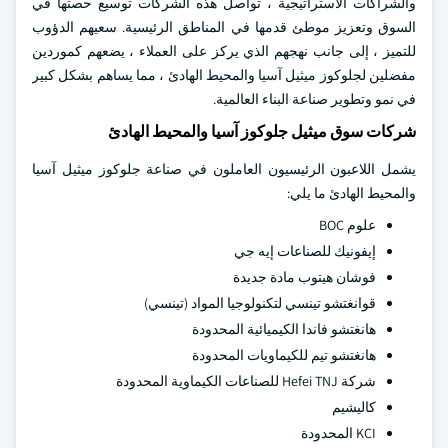
والشراكات الاستراتيجية ، تواصل هذه الشركات توسيع حصتها في
السوق وتعزيز موطئ قدمها في المناطق الرئيسية. سعيهم الدؤوب
للتميز ، إلى جانب نهجهم الذي يركز على العملاء ، يضعهم كموردين
مفضلين لجلوكوز ميثيل آسيا والمحيط الهادئ ، مما يساهم بشكل كبير
في نمو وتطوير صناعة البناء العالمية.
شركات سوق ميثيل جلوكوز آسيا والمحيط الهادئ
يشمل اللاعبون الرئيسيون العاملون في صناعة جلوكوز ميثيل آسيا
والمحيط الهادئ ما يلي:
علوم BOC
إيفونيك للصناعات إيه جي
فوشان هيتوب مادة جديدة
قوانغتشو تينسي لتكنولوجيا المواد (تينسي)
هانغتشو فاندا الكيميائية المحدودة
هانغتشو تيم للكيماويات المحدودة
شركة Hefei TNJ للصناعات الكيماوية المحدودة
كاليشيم
KCI المحدودة