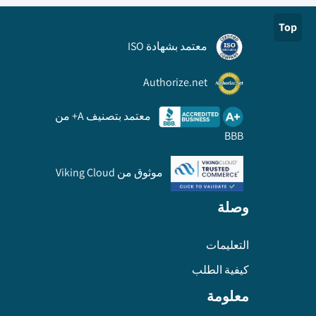
Top
معتمد بشهادة ISO
Authorize.net
معتمد بتصنيف A+ من
BBB
موثوق من Viking Cloud
وصلة
التعليمات
كيفية الطلب
معلومة