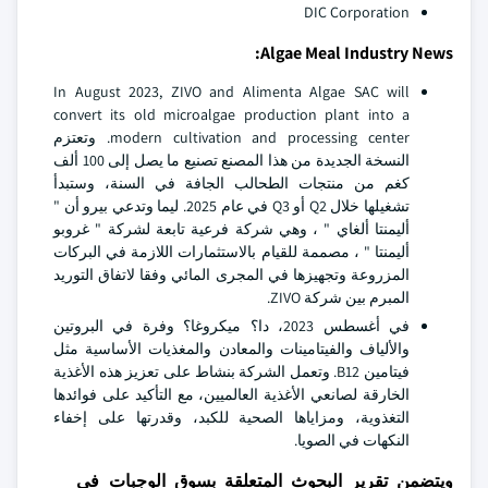
DIC Corporation
Algae Meal Industry News:
In August 2023, ZIVO and Alimenta Algae SAC will
convert its old microalgae production plant into a
modern cultivation and processing center. وتعتزم
النسخة الجديدة من هذا المصنع تصنيع ما يصل إلى 100 ألف
كغم من منتجات الطحالب الجافة في السنة، وستبدأ
تشغيلها خلال Q2 أو Q3 في عام 2025. ليما وتدعي بيرو أن "
أليمنتا ألغاي " ، وهي شركة فرعية تابعة لشركة " غروبو
أليمنتا " ، مصممة للقيام بالاستثمارات اللازمة في البركات
المزروعة وتجهيزها في المجرى المائي وفقا لاتفاق التوريد
المبرم بين شركة ZIVO.
في أغسطس 2023، دا؟ ميكروغا؟ وفرة في البروتين
والألياف والفيتامينات والمعادن والمغذيات الأساسية مثل
فيتامين B12. وتعمل الشركة بنشاط على تعزيز هذه الأغذية
الخارقة لصانعي الأغذية العالميين، مع التأكيد على فوائدها
التغذوية، ومزاياها الصحية للكبد، وقدرتها على إخفاء
النكهات في الصويا.
ويتضمن تقرير البحوث المتعلقة بسوق الوجبات في