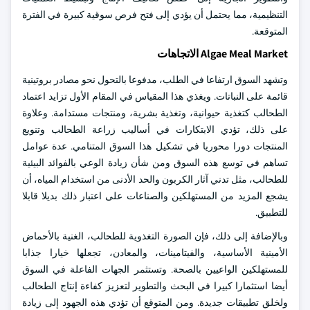
التنظيمية، مما يحتمل أن يؤدي إلى فتح فرص سوقية كبيرة في الفترة
المتوقعة.
Algae Meal Market الاتجاهات
وتشهد السوق ارتفاعا في الطلب، مدفوعا بالتحول نحو مصادر بروتينية
قائمة على النباتات. ويغذي هذا المقياس في المقام الأول تزايد اعتماد
الطحالب كتغذية حيوانية، وتغذية بشرية، ومنتجات مستدامة. وعلاوة
على ذلك، تؤدي الابتكارات في أساليب زراعة الطحالب وتنويع
المنتجات دورا محوريا في تشكيل هذا السوق المتنامي. عدة عوامل
تساهم في توسع هذه السوق ومن شأن زيادة الوعي بالفوائد البيئية
للطحالب، مثل تدني آثار الكربون والحد الأدنى من استخدام المياه، أن
يشجع المزيد من المستهلكين والصناعات على اعتبار ذلك بديلا قابلا
للتطبيق.
وبالإضافة إلى ذلك، فإن الصورة التغذوية للطحالب، الغنية بالأحماض
الأمينية الأساسية، والفيتامينات، والمعادن، تجعلها خيارا جذابا
للمستهلكين الواعيين بالصحة. وتستثمر الجهات الفاعلة في السوق
أيضا استثمارا كبيرا في البحث والتطوير لتعزيز كفاءة إنتاج الطحالب
ولخلق تطبيقات جديدة. ومن المتوقع أن تؤدي هذه الجهود إلى زيادة