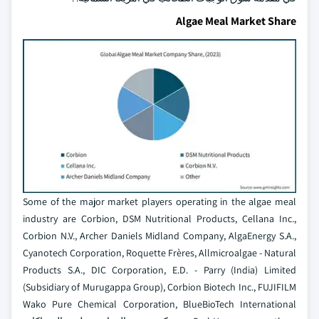
Algae Meal Market Share
Some of the major market players operating in the algae meal
industry are Corbion, DSM Nutritional Products, Cellana Inc.,
Corbion N.V., Archer Daniels Midland Company, AlgaEnergy S.A.,
Cyanotech Corporation, Roquette Frères, Allmicroalgae - Natural
Products S.A., DIC Corporation, E.D. - Parry (India) Limited
(Subsidiary of Murugappa Group), Corbion Biotech Inc., FUJIFILM
Wako Pure Chemical Corporation, BlueBioTech International