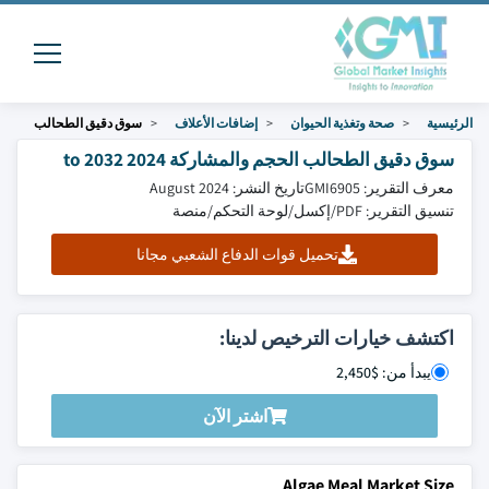
الرئيسية
صحة وتغذية الحيوان
إضافات الأعلاف
سوق دقيق الطحالب
سوق دقيق الطحالب الحجم والمشاركة 2024 to 2032
معرف التقرير: GMI6905
تاريخ النشر: August 2024
تنسيق التقرير: PDF/إكسل/لوحة التحكم/منصة
تحميل قوات الدفاع الشعبي مجانا
اكتشف خيارات الترخيص لدينا:
يبدأ من: $2,450
اشتر الآن
Algae Meal Market Size