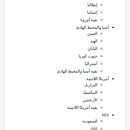
إيطاليا
إسبانيا
بقية أوروبا
آسيا والمحيط الهادئ
الصين
الهند
اليابان
جنوب كوريا
أستراليا
بقية آسيا والمحيط الهادئ
أمريكا اللاتينية
البرازيل
المكسيك
الأرجنتين
بقية أمريكا اللاتينية
MEA
السعودية
UAE