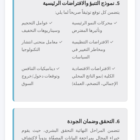
5. نموذج التنبؤ والافتراضات الرئيسية
يتضمن كل توقع توثيقاً صريحاً لما يلي:
✓ محركات النمو الرئيسية
✓ عوامل التحجيم
وتأثيرها المفترض
وسيناريوهات التخفيف
✓ الافتراضات التنظيمية
✓ معامل منحنى انتشار
ومخاطر التغيير في
التكنولوجيا
السياسات
✓ الافتراضات الاقتصادية
✓ ديناميكيات التنافس
الكلية (نمو الناتج المحلي
وتوقعات دخول/خروج
الإجمالي، التضخم، العملة)
السوق
6. التحقق وضمان الجودة
تتضمن المراحل النهائية التحقق البشري، حيث يقوم
خبراء المجال بمراجعة البيانات المصفّاة يدوياً لاكتشاف