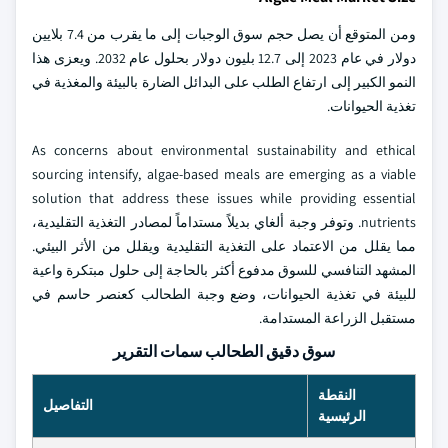
ومن المتوقع أن يصل حجم سوق الوجبات إلى ما يقرب من 7.4 بلايين
دولار في عام 2023 إلى 12.7 بليون دولار بحلول عام 2032. ويعزى هذا
النمو الكبير إلى ارتفاع الطلب على البدائل الضارة بالبيئة والمغذية في
تغذية الحيوانات.
As concerns about environmental sustainability and ethical
sourcing intensify, algae-based meals are emerging as a viable
solution that address these issues while providing essential
nutrients. وتوفر وجبة ألغاي بديلاً مستداماً لمصادر التغذية التقليدية،
مما يقلل من الاعتماد على التغذية التقليدية ويقلل من الأثر البيئي.
المشهد التنافسي للسوق مدفوع أكثر بالحاجة إلى حلول مبتكرة واعية
للبيئة في تغذية الحيوانات، وضع وجبة الطحالب كعنصر حاسم في
مستقبل الزراعة المستدامة.
سوق دقيق الطحالب سمات التقرير
النقطة
التفاصيل
الرئيسية