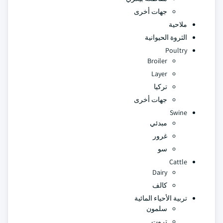
جهات أخرى
ملاحية
الثروة الحيوانية
Poultry
Broiler
Layer
تركيا
جهات أخرى
Swine
مبدئي
غرور
سو
Cattle
Dairy
كالف
تربية الأحياء المائية
سلمون
تروت