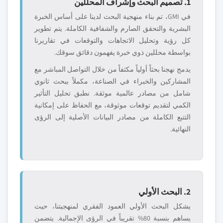
1. تصميم البحث وإشراف المحللين
في GMI، تم بناء منهجية البحث لدينا على أساس الخبرة
البشرية والتحقق الصارم والشفافية الكاملة. يتم تطوير
كل رؤية وتحليل الاتجاهات والتوقعات في تقاريرنا
بواسطة محللين ذوي خبرة يفهمون دقائق سوقك.
يدمج نهجنا بحثاً أولياً مكثفاً من خلال التواصل المباشر مع
المشاركين والخبراء في الصناعة، مكملاً ببحث ثانوي
شامل من مصادر عالمية موثقة. نطبق تحليل التأثير
الكمي لتقديم توقعات موثوقة، مع الحفاظ على إمكانية
التتبع الكاملة من مصادر البيانات الأصلية إلى الرؤى
النهائية.
2. البحث الأولي
يشكل البحث الأولي العمود الفقري لمنهجيتنا، حيث
يساهم بنسبة 80% تقريباً في الرؤى الإجمالية. يتضمن