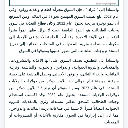
واستناداً إلى " غراد " ، فإن السوق مجزأة كطعام وتغذية ووقود. وفي
عام 2023، بلغ نصيب السوق المهيمن نحو 58 في المائة، ومن المتوقع
أن ينمو بوتيرة مربحة بحلول عام 2032. وكان قطاع التغذية في سوق
وجبات الطحالب هو القوة الدافعة حيث لا يزال يظهر نمواً مثيراً
للإعجاب في الآونة الأخيرة. وقد أدت الحاجة الآخذة في الازدياد إلى
مكونات مستدامة وثرية بالمغذيات في المنتجات الغذائية إلى تعزيز
استخدام وجبات الطحالب التي تظهر أهميتها وتفوقها في السوق.
واستناداً إلى التطبيق، تصنف السوق على أنها الأغذية والمشروبات،
والمغذيات، والثروة الحيوانية، والدواجن، والحبوب، والماشية، وتربية
المائيات، والغذاء النباتي، والوقود الأحيائي. وحصل الماشية على حصة
سوقية مهيمنة تبلغ حوالي 3.6 بلايين دولار من دولارات الولايات
المتحدة في عام 2023 ومن المتوقع أن تبلغ 6.3 بلايين دولار من
دولارات الولايات المتحدة بحلول عام 2032. وقد اكتسب استخدام
وجبات الطحالب كملحق غذائي مستدام وثري بالمغذيات للثروة
الحيوانية انتصاباً كبيراً، لا سيما في صناعات تربية المائيات والدواجن،
مما أدى إلى إبرازها في السوق مقارنة بالأغذية أو المشروبات أو
المغذيات.