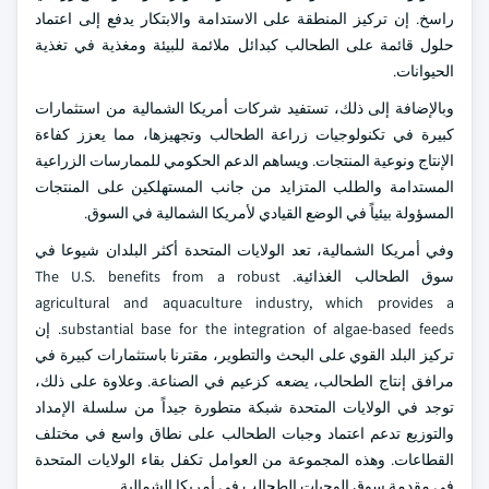
راسخ. إن تركيز المنطقة على الاستدامة والابتكار يدفع إلى اعتماد
حلول قائمة على الطحالب كبدائل ملائمة للبيئة ومغذية في تغذية
الحيوانات.
وبالإضافة إلى ذلك، تستفيد شركات أمريكا الشمالية من استثمارات
كبيرة في تكنولوجيات زراعة الطحالب وتجهيزها، مما يعزز كفاءة
الإنتاج ونوعية المنتجات. ويساهم الدعم الحكومي للممارسات الزراعية
المستدامة والطلب المتزايد من جانب المستهلكين على المنتجات
المسؤولة بيئياً في الوضع القيادي لأمريكا الشمالية في السوق.
وفي أمريكا الشمالية، تعد الولايات المتحدة أكثر البلدان شيوعا في
سوق الطحالب الغذائية. The U.S. benefits from a robust
agricultural and aquaculture industry, which provides a
substantial base for the integration of algae-based feeds. إن
تركيز البلد القوي على البحث والتطوير، مقترنا باستثمارات كبيرة في
مرافق إنتاج الطحالب، يضعه كزعيم في الصناعة. وعلاوة على ذلك،
توجد في الولايات المتحدة شبكة متطورة جيداً من سلسلة الإمداد
والتوزيع تدعم اعتماد وجبات الطحالب على نطاق واسع في مختلف
القطاعات. وهذه المجموعة من العوامل تكفل بقاء الولايات المتحدة
في مقدمة سوق الوجبات الطحالب في أمريكا الشمالية.
.