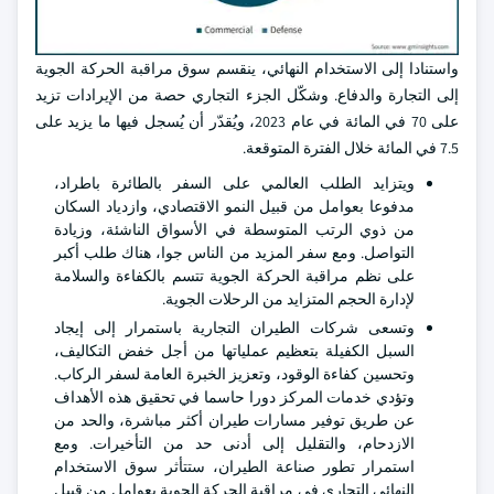
واستنادا إلى الاستخدام النهائي، ينقسم سوق مراقبة الحركة الجوية
إلى التجارة والدفاع. وشكّل الجزء التجاري حصة من الإيرادات تزيد
على 70 في المائة في عام 2023، ويُقدّر أن يُسجل فيها ما يزيد على
7.5 في المائة خلال الفترة المتوقعة.
ويتزايد الطلب العالمي على السفر بالطائرة باطراد،
مدفوعا بعوامل من قبيل النمو الاقتصادي، وازدياد السكان
من ذوي الرتب المتوسطة في الأسواق الناشئة، وزيادة
التواصل. ومع سفر المزيد من الناس جوا، هناك طلب أكبر
على نظم مراقبة الحركة الجوية تتسم بالكفاءة والسلامة
لإدارة الحجم المتزايد من الرحلات الجوية.
وتسعى شركات الطيران التجارية باستمرار إلى إيجاد
السبل الكفيلة بتعظيم عملياتها من أجل خفض التكاليف،
وتحسين كفاءة الوقود، وتعزيز الخبرة العامة لسفر الركاب.
وتؤدي خدمات المركز دورا حاسما في تحقيق هذه الأهداف
عن طريق توفير مسارات طيران أكثر مباشرة، والحد من
الازدحام، والتقليل إلى أدنى حد من التأخيرات. ومع
استمرار تطور صناعة الطيران، ستتأثر سوق الاستخدام
النهائي التجاري في مراقبة الحركة الجوية بعوامل من قبيل