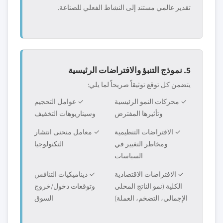
تقدير عالمي مستند إلى النشاط الفعلي للصناعة.
5. نموذج التنبؤ والافتراضات الرئيسية
يتضمن كل توقع توثيقاً صريحاً لما يلي:
✓ محركات النمو الرئيسية
✓ عوامل التحجيم
وتأثيرها المفترض
وسيناريوهات التخفيف
✓ الافتراضات التنظيمية
✓ معامل منحنى انتشار
ومخاطر التغيير في
التكنولوجيا
السياسات
✓ الافتراضات الاقتصادية
✓ ديناميكيات التنافس
الكلية (نمو الناتج المحلي
وتوقعات دخول/خروج
الإجمالي، التضخم، العملة)
السوق