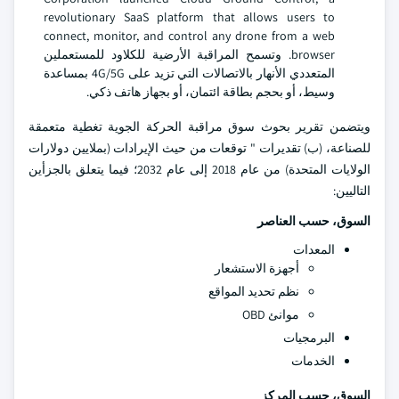
revolutionary SaaS platform that allows users to
connect, monitor, and control any drone from a web
browser. وتسمح المراقبة الأرضية للكلاود للمستعملين
المتعددي الأنهار بالاتصالات التي تزيد على 4G/5G بمساعدة
وسيط، أو بحجم بطاقة ائتمان، أو بجهاز هاتف ذكي.
ويتضمن تقرير بحوث سوق مراقبة الحركة الجوية تغطية متعمقة
للصناعة، (ب) تقديرات " توقعات من حيث الإيرادات (بملايين دولارات
الولايات المتحدة) من عام 2018 إلى عام 2032؛ فيما يتعلق بالجزأين
التاليين:
السوق، حسب العناصر
المعدات
أجهزة الاستشعار
نظم تحديد المواقع
موانئ OBD
البرمجيات
الخدمات
السوق، حسب المركز