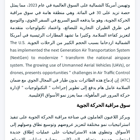
وتهيمن أمريكا الشمالية على السوق العالمية في عام 2023، مما يمثل
حصة تزيد على 30 في المائة. وهي منطقة هامة في سوق مراقبة
الحركة الجوية، وهو ما يدفعه النمو السريع في السفر الجوي، والتوسع
في طرق الطيران التجارية للبضائع، واعتماد تكنولوجيات متقدمة
لتعزيز كفاءة السلامة. وكثيرا ما تشهد المطارات الرئيسية في أمريكا
الشمالية ازدحاما بسبب الحجم الكبير من الرحلات الجوية. The U.S.
has implemented the next Generation Air Transportation System
(NextGen) to modernize " transform the national airspace
system. The growing use of Unmanned Aerial Vehicles (UAVs), or
drones, presents opportunities " challenges in Air Traffic Control
(ATC). إن إدماج هذه الطائرات بدون طيار في المجال الجوي مع ضمان
السلامة عامل هام يدفع إلى تطوير إجراءات " التكنولوجيات " لإدارة
حركة المرور غير المأهولة، مما يعزز نمو الأسواق الإقليمية.
سوق مراقبة الحركة الجوية
ويركز اللاعبون العاملون في صناعة مراقبة الحركة الجوية على تنفيذ
استراتيجيات نمو مختلفة لتعزيز عروضهم وتوسيع نطاق وصولهم إلى
الأسواق. وتنطوي هذه الاستراتيجيات على عمليات إطلاق جديدة
لمنتجات جديدة، وتضافر الشراكات، وحيازة عمليات الاندماج،