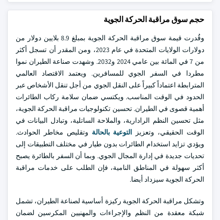
حجم سوق مراقبة الحركة الجوية
وقُدرت قيمة سوق مراقبة الحركة الجوية بمبلغ 8.9 بلايين دولار من
دولارات الولايات المتحدة في عام 2023، ومن المقدر أن تسجل أكثر
من 7 في المائة بين عامي 2024 و2032. وشهدت صناعة الطيران نموا
مطردا في السفر الجوي للمسافرين. ويعتمد الاقتصاد العالمي
المترابطة اعتماداً كبيراً على النقل الجوي من أجل تنقل الأشخاص عبر
الحدود في الوقت المناسب. ويكتسي ضمان سلامة ركاب الطائرات
أهمية قصوى في الطيران. تحسين تكنولوجيات مراقبة الحركة الجوية،
مثل تحسين النظم الرادارية، والملاحة الساتلية، وتبادل البيانات في
الوقت الحقيقي، وتعزيز
التوعية بالحالة
وتقليص مخاطر الحوادث.
ويؤدي تزايد استخدام الطائرات بدون طيار في مختلف التطبيقات إلى
تحديات جديدة في إدارة المجال الجوي. وبما أن السفر بالطائرة يصبح
أكثر سهولة في المناطق النامية، فإن الطلب على خدمات مراقبة
الحركة الجوية سيزداد أيضا.
وتشكل مراقبة الحركة الجوية ركيزة أساسية لصناعة الطيران، تشمل
شبكة معقدة من النظم والإجراءات والمهنيين المكرسين لضمان