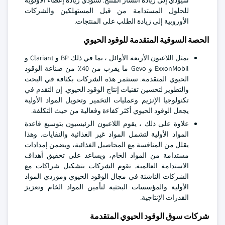
سيؤدي إلى زيادة انتشار المنتج. ستؤدي زيادة إعطاء الأولوية
للحلول المستدامة من قبل المستهلكين والشركات
الأوروبية إلى زيادة الطلب على المنتجات.
الحصة السوقية المتقدمة للوقود الحيوي
يمثل اللاعبون الأربعة الأوائل ، بما في ذلك BP و Clariant و
ExxonMobil و Gevo ما يقرب من 40٪ من صناعة الوقود
الحيوي المتقدمة. تستثمر هذه الشركات بكثافة في البحث
والتطوير لتحسين تقنيات إنتاج الوقود الحيوي. إن التقدم في
تكنولوجيا الإنزيم وعمليات التخمير وتحويل المواد الأولية
يجعل الوقود الحيوي أكثر كفاءة وفعالية من حيث التكلفة.
علاوة على ذلك ، يقوم اللاعبون الرئيسيون بتوسيع قاعدة
المواد الأولية لتشمل المواد غير الغذائية والنفايات. وهذا
يقلل من المنافسة مع المحاصيل الغذائية، ويضمن إمدادات
مستدامة من المواد الخام، ويساعد على تحقيق أهداف
الاستدامة العالمية. تقوم الشركات بتشكيل شراكات مع
الشركات الناشئة في مجال الوقود الحيوي وموردي المواد
الأولية والمؤسسات البحثية لتأمين المواد الخام وتعزيز
القدرات الإنتاجية.
شركات سوق الوقود الحيوي المتقدمة