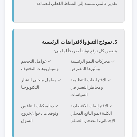
تقدير عالمي مستند إلى النشاط الفعلي للصناعة.
5. نموذج التنبؤ والافتراضات الرئيسية
يتضمن كل توقع توثيقاً صريحاً لما يلي:
✓ محركات النمو الرئيسية
✓ عوامل التحجيم
وتأثيرها المفترض
وسيناريوهات التخفيف
✓ الافتراضات التنظيمية
✓ معامل منحنى انتشار
ومخاطر التغيير في
التكنولوجيا
السياسات
✓ الافتراضات الاقتصادية
✓ ديناميكيات التنافس
الكلية (نمو الناتج المحلي
وتوقعات دخول/خروج
الإجمالي، التضخم، العملة)
السوق