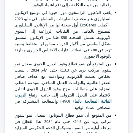
وفعالية من حيث التكلفة ، إلى دفع اعتماد الوقود.
يلعب اللاعبون الراسخون دورا حيويا في توسيع الإيثانول
السليلوزي عبر مختلف التطبيقات والمناطق. في مايو 2023
، أكملت EcoCeres أول شحنة لها من الإيثانول السليلوزي
المصنوع بالكامل من النفايات الزراعية إلى السوق
الأوروبية. تشمل الشحنة 850 طنا من الإيثانول المشتق
بشكل أساسي من أكواز الذرة ، مما يوفر انخفاضا بنسبة
تزيد عن 80٪ في انبعاثات غازات الاحتباس الحراري مقارنة
بالوقود الأحفوري.
من المتوقع أن ينمو قطاع وقود الديزل الحيوي بمعدل نمو
سنوي مركب يزيد عن 13.3٪ حتى عام 2034 ، بسبب
انخفاض بصمته الكربونية ومواءمته مع أهداف صافي
الصفر العالمية والتزامات العمل المناخي. سيدعم الطلب
المتزايد على متطلبات مزج وقود الديزل الحيوي لتقليل
الاعتماد على الديزل البترولي إلى جانب ارتفاع
الزيوت
النباتية المعالجة بالماء
(HVO) والمعالجة المشتركة في
المصافي اعتماد الوقود.
من المتوقع أن ينمو قطاع البيوتانول بمعدل نمو سنوي
مركب يزيد عن 14.6٪ حتى عام 2034. هذا القطاع في
مرحلة أولية من النمو ، وسيكمل الدعم الحكومي المتزايد