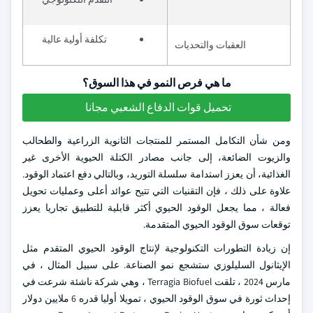
تكلفة أولية عالية
العقبات والتحديات
ما هي فرص النمو في هذا السوق؟
تحميل قوات الدفاع الشعبي مجانا
ومن شأن التكامل المستمر للمنتجات الثانوية الزراعية والطحالب
والزيوت الضائعة، إلى جانب مصادر الكتلة الحيوية الأخرى غير
الغذائية، أن يعزز استدامة سلسلة التوريد، وبالتالي دفع اعتماد الوقود.
علاوة على ذلك ، فإن التقنيات التي تتيح عوائد أعلى وعمليات تحويل
فعالة ، مما يجعل الوقود الحيوي أكثر قابلية للتطبيق تجاريا يعزز
توقعات سوق الوقود الحيوي المتقدمة.
إن زيادة التطورات التكنولوجية لإنتاج الوقود الحيوي المتقدم مثل
الإيثانول السليلوزي ستشجع نمو الصناعة. على سبيل المثال ، في
مارس 2024 ، تلقت Terragia Biofuel ، وهي شركة ناشئة شرعت في
إحداث ثورة في سوق الوقود الحيوي ، تمويلا أوليا قدره 6 ملايين دولار