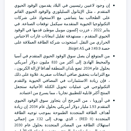
إن وجود لاعبين رئيسيين في البلاد يقدمون الوقود الحيوي
المتقدم ، مثل الإيثانول السليلوزي والوقود الحيوي القائم
على الطحالب بما يتماشى مع الاستحواذ على شركات
التكنولوجيا الحيوية المتقدمة سيكمل توقعات الصناعة. في
يناير 2022 ، عززت إكسون موبيل موطئ قدمها في الوقود
الحيوي المتقدم ، مستهدفة تقليل انبعاثات غازات الاحتباس
الحراري من النقل. استحوذت شركة الطاقة العملاقة على
حصة 49.9٪ في Biojet AS.
من المتوقع أن يصل سوق الوقود الحيوي المتقدم في آسيا
والمحيط الهادئ إلى أكثر من 810 مليون دولار أمريكي
بحلول عام 2034. تضع بلدان المنطقة أهدافا لإزالة الكربون ،
مع التزامات بتحقيق صافي انبعاثات صفرية. علاوة على ذلك
، فإن زيادة الاستثمارات في المصافي الحيوية والتقدم
التكنولوجي في عمليات تحويل الكتلة الأحيائية ستجعل
المنتج أكثر قابلية للتطبيق تجاريا ، مما يسرع من اعتماده.
في أوروبا ، من المرجح أن يتجاوز سوق الوقود الحيوي
المتقدم 1.93 مليار دولار أمريكي بحلول عام 2034. إن زيادة
أهداف الطاقة المتجددة الطموحة بموجب توجيه الطاقة
المتجددة (RED II) ، الذي يهدف إلى 32٪ من إجمالي
استهلاك الطاقة من المصادر المتجددة بحلول عام 2030