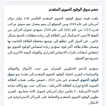
حجم سوق الوقود الحيوي المتقدم
بلغت قيمة سوق الوقود الحيوي المتقدم العالمي 1.46 مليار دولار
أمريكي في عام 2024 ومن المتوقع أن ينمو بمعدل نمو سنوي مركب
قدره 13.9٪ من عام 2025 إلى عام 2034. سيؤدي تحويل التركيز من
النفط الأجنبي لاستكمال أمن الطاقة إلى زيادة متطلبات المنتج بشكل
خاص ، في الدول التي تتطلع إلى توسيع محفظة الطاقة الخاصة بها
وضمان نظام طاقة أكثر قوة. ستؤدي زيادة امتصاص الوقود الحيوي مع
انخفاض انبعاثات غازات الاحتباس الحراري والفوائد البيئية الأخرى إلى
تسريع نمو السوق.
سيؤدي الدعم الحكومي المتزايد من حيث الأموال والحوافز
والسياسات لتعزيز اعتماد الوقود الحيوي المتقدم إلى تغذية نمو
سوق
الوقود الحيوي
المتقدم. في يناير 2025 ، خصص مكتب تقنيات الطاقة
الحيوية التابع لوزارة الطاقة الأمريكية ، جنبا إلى جنب مع وكالة حماية
البيئة الأمريكية ، 6 ملايين دولار أمريكي لتمويل ثلاثة مشاريع ، لتعزيز
تطوير الوقود الحيوي المتقدم والحفاظ على المراكز الاستراتيجية في
الابتكار.