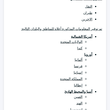
النقل
طيران
الاخرين
تم توفير المعلومات المذكورة أعلاه للمناطق والبلدان التالية:
أمريكا الشمالية
الولايات المتحدة
كندا
أوروبا
ألمانيا
فرنسا
إسبانيا
المملكة المتحدة
إيطاليا
آسيا والمحيط الهادئ
الصين
الهند
إندونيسيا