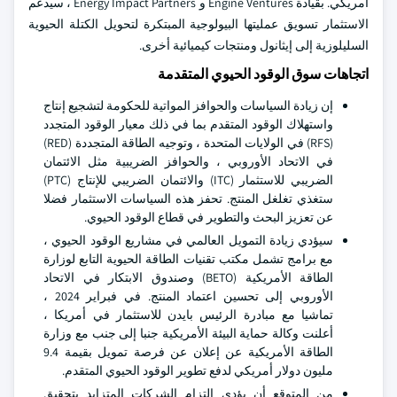
أمريكي. بقيادة Engine Ventures و Energy Impact Partners ، سيدعم
الاستثمار تسويق عمليتها البيولوجية المبتكرة لتحويل الكتلة الحيوية
السليلوزية إلى إيثانول ومنتجات كيميائية أخرى.
اتجاهات سوق الوقود الحيوي المتقدمة
إن زيادة السياسات والحوافز المواتية للحكومة لتشجيع إنتاج
واستهلاك الوقود المتقدم بما في ذلك معيار الوقود المتجدد
(RFS) في الولايات المتحدة ، وتوجيه الطاقة المتجددة (RED)
في الاتحاد الأوروبي ، والحوافز الضريبية مثل الائتمان
الضريبي للاستثمار (ITC) والائتمان الضريبي للإنتاج (PTC)
ستغذي تغلغل المنتج. تحفز هذه السياسات الاستثمار فضلا
عن تعزيز البحث والتطوير في قطاع الوقود الحيوي.
سيؤدي زيادة التمويل العالمي في مشاريع الوقود الحيوي ،
مع برامج تشمل مكتب تقنيات الطاقة الحيوية التابع لوزارة
الطاقة الأمريكية (BETO) وصندوق الابتكار في الاتحاد
الأوروبي إلى تحسين اعتماد المنتج. في فبراير 2024 ،
تماشيا مع مبادرة الرئيس بايدن للاستثمار في أمريكا ،
أعلنت وكالة حماية البيئة الأمريكية جنبا إلى جنب مع وزارة
الطاقة الأمريكية عن إعلان عن فرصة تمويل بقيمة 9.4
مليون دولار أمريكي لدفع تطوير الوقود الحيوي المتقدم.
من المتوقع أن يؤدي التزام الشركات المتزايد بتحقيق