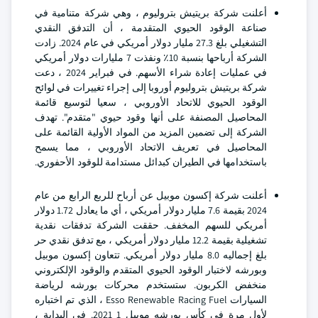
أعلنت شركة بريتيش بتروليوم ، وهي شركة متنامية في
صناعة الوقود الحيوي المتقدمة ، أن التدفق النقدي
التشغيلي بلغ 27.3 مليار دولار أمريكي في عام 2024. زادت
الشركة أرباحها بنسبة 10٪ ونفذت 7 مليارات دولار أمريكي
في عمليات إعادة شراء الأسهم. في فبراير 2024 ، دعت
شركة بريتيش بتروليوم أوروبا إلى إجراء تغييرات في لوائح
الوقود الحيوي للاتحاد الأوروبي ، سعيا لتوسيع قائمة
المحاصيل المصنفة على أنها وقود حيوي "متقدم". تهدف
الشركة إلى تضمين المزيد من المواد الأولية القائمة على
المحاصيل في تعريف الاتحاد الأوروبي ، مما يسمح
باستخدامها في الطيران كبدائل مستدامة للوقود الأحفوري.
أعلنت شركة إكسون موبيل عن أرباح للربع الرابع من عام
2024 بقيمة 7.6 مليار دولار أمريكي ، أي ما يعادل 1.72 دولار
أمريكي للسهم المخفف. حققت الشركة تدفقات نقدية
تشغيلية بقيمة 12.2 مليار دولار أمريكي ، مع تدفق نقدي حر
بلغ إجماليه 8.0 مليار دولار أمريكي. تتعاون إكسون موبيل
وبورشه لاختبار الوقود الحيوي المتقدم والوقود الإلكتروني
منخفض الكربون. ستستخدم محركات بورشه لرياضة
السيارات Esso Renewable Racing Fuel ، الذي تم اختباره
لأول مرة في كأس بورشه موبيل 1 2021. في البداية ،