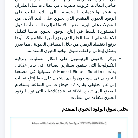
صافي انبعاثات كربونية صفرية ، في قطاعات مثل الطيران
والشحن والخدمات اللوجستية ، إلى زيادة الطلب على
الوقود الحيوي المتقدم الذي يحتوي على الحد الأدنى من
التعديلات على البنية التحتية. بالإضافة إلى ذلك ، بدأت الدول
المستوردة للنفط في إنتاج الوقود الحيوي محليا لتقليل
الاعتماد على النفط الخام الذي يعزز أمن الطاقة ولكنه أيضا
يرفع الاقتصاد الريفي من خلال المصافي الحيوية ، مما يعزز
بشكل إيجابي توقعات سوق الوقود الحيوي المتقدمة.
يركز اللاعبون الرئيسيون على ابتكار العمليات وترقية
التكنولوجيا التي ستقود سيناريو الصناعة. في يناير 2024 ،
بدأت Advanced Biofuel Solutions عملياتها في مصنعها
التجريبي في سويندون والذي يشتمل على خط إنتاج نفايات
إلى غاز تخليقي بقدرة 22 جيجاوات في الساعة. يستخدم
المصنع الذي تديره ABSL تقنية RadGas ، التي تولد الوقود
الحيوي بكفاءة من النفايات.
تحليل سوق الوقود الحيوي المتقدم