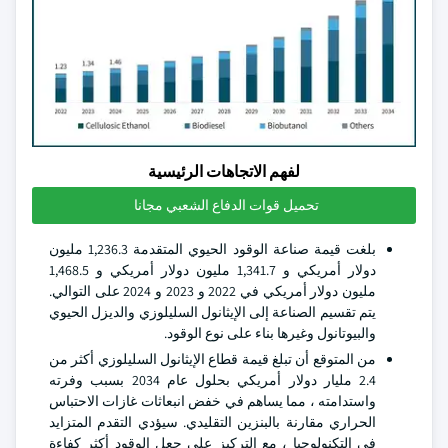
لفهم الاتجاهات الرئيسية
تحميل قوات الدفاع الشعبي مجانا
بلغت قيمة صناعة الوقود الحيوي المتقدمة 1,236.3 مليون
دولار أمريكي و 1,341.7 مليون دولار أمريكي و 1,468.5
مليون دولار أمريكي في 2022 و 2023 و 2024 على التوالي.
يتم تقسيم الصناعة إلى الإيثانول السليلوزي والديزل الحيوي
والبيوتانول وغيرها بناء على نوع الوقود.
من المتوقع أن تبلغ قيمة قطاع الإيثانول السليلوزي أكثر من
2.4 مليار دولار أمريكي بحلول عام 2034 بسبب وفرته
واستدامته ، مما يساهم في خفض انبعاثات غازات الاحتباس
الحراري مقارنة بالبنزين التقليدي. سيؤدي التقدم المتزايد
في التكنولوجيا ، مع التركيز على جعل الوقود أكثر كفاءة