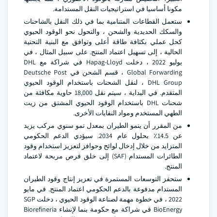
مكونا أساسيا في استراتيجيات النقل المستدامة.
ستعمل القطاعات المتنامية بما في ذلك النقل بالشاحنات
والسكك الحديدية والشحن ، والتحول نحو الوقود الحيوي
كحل عملي بكثافة طاقة أعلى وتوافق مع البنية التحتية
الحالية ، إلى تسهيل اعتماد المنتج. على سبيل المثال ، في
يوليو 2022 ، دخلت Hapag-Lloyd في شراكة مع DHL
Global Forwarding ، قسم الشحن في Deutsche Post
DHL Group ، لنقل الشحنات باستخدام الوقود الحيوي
المتقدم. في البداية ، سيتم نقل 18,000 حاوية مكافئة من
شحنات DHL باستخدام الوقود الحيوي المشتق من زيت
الطهي المستخدم ومواد النفايات الأخرى.
من المقرر أن ينمو الطيران بمعدل نمو سنوي مركب يزيد
عن 14.5٪ بحلول عام 2034. سيؤدي الدعم الحكومي
المتزايد من خلال إدخال لوائح وحوافز لتعزيز استخدام وقود
الطائرات المستدام (SAF) إلى خلق فرص مربحة لاعتماد
المنتج.
ستحفز التوسعات المستمرة في تعزيز إنتاج وقود الطيران
المستدام مدفوعة بالدعم الحكومي اعتماد المنتج. في مايو
2022 ، في خطوة مهمة لصناعة الوقود الحيوي ، دخلت SGP
BioEnergy في شراكة مع حكومة بنما لإنشاء Biorefineria