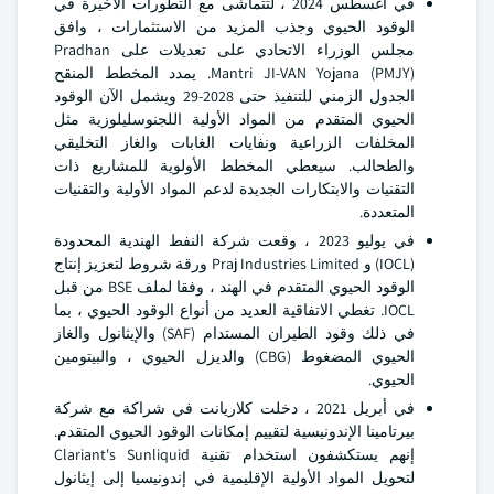
في أغسطس 2024 ، لتتماشى مع التطورات الأخيرة في
الوقود الحيوي وجذب المزيد من الاستثمارات ، وافق
مجلس الوزراء الاتحادي على تعديلات على Pradhan
Mantri JI-VAN Yojana (PMJY). يمدد المخطط المنقح
الجدول الزمني للتنفيذ حتى 2028-29 ويشمل الآن الوقود
الحيوي المتقدم من المواد الأولية اللجنوسليلوزية مثل
المخلفات الزراعية ونفايات الغابات والغاز التخليقي
والطحالب. سيعطي المخطط الأولوية للمشاريع ذات
التقنيات والابتكارات الجديدة لدعم المواد الأولية والتقنيات
المتعددة.
في يوليو 2023 ، وقعت شركة النفط الهندية المحدودة
(IOCL) و Praj Industries Limited ورقة شروط لتعزيز إنتاج
الوقود الحيوي المتقدم في الهند ، وفقا لملف BSE من قبل
IOCL. تغطي الاتفاقية العديد من أنواع الوقود الحيوي ، بما
في ذلك وقود الطيران المستدام (SAF) والإيثانول والغاز
الحيوي المضغوط (CBG) والديزل الحيوي ، والبيتومين
الحيوي.
في أبريل 2021 ، دخلت كلاريانت في شراكة مع شركة
بيرتامينا الإندونيسية لتقييم إمكانات الوقود الحيوي المتقدم.
إنهم يستكشفون استخدام تقنية Clariant's Sunliquid
لتحويل المواد الأولية الإقليمية في إندونيسيا إلى إيثانول