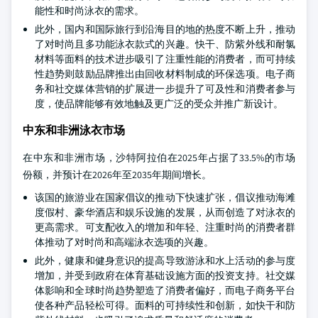
能性和时尚泳衣的需求。
此外，国内和国际旅行到沿海目的地的热度不断上升，推动
了对时尚且多功能泳衣款式的兴趣。快干、防紫外线和耐氯
材料等面料的技术进步吸引了注重性能的消费者，而可持续
性趋势则鼓励品牌推出由回收材料制成的环保选项。电子商
务和社交媒体营销的扩展进一步提升了可及性和消费者参与
度，使品牌能够有效地触及更广泛的受众并推广新设计。
中东和非洲泳衣市场
在中东和非洲市场，沙特阿拉伯在2025年占据了33.5%的市场
份额，并预计在2026年至2035年期间增长。
该国的旅游业在国家倡议的推动下快速扩张，倡议推动海滩
度假村、豪华酒店和娱乐设施的发展，从而创造了对泳衣的
更高需求。可支配收入的增加和年轻、注重时尚的消费者群
体推动了对时尚和高端泳衣选项的兴趣。
此外，健康和健身意识的提高导致游泳和水上活动的参与度
增加，并受到政府在体育基础设施方面的投资支持。社交媒
体影响和全球时尚趋势塑造了消费者偏好，而电子商务平台
使各种产品轻松可得。面料的可持续性和创新，如快干和防