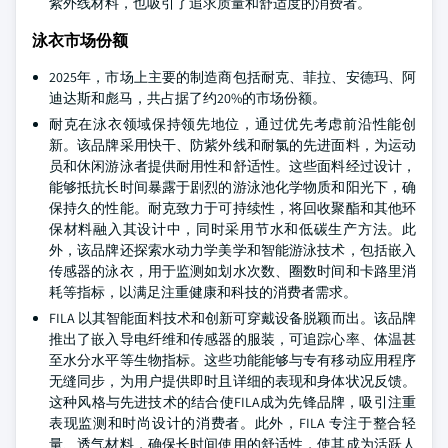
紫外线材料，也吸引了追求质量和舒适度的消费者。
泳衣市场份额
2025年，市场上主要的制造商包括耐克、菲拉、安德玛、阿
迪达斯和彪马，共占据了约20%的市场份额。
耐克在泳衣领域保持领先地位，通过优先考虑前沿性能创
新。该品牌采用快干、防紫外线和耐氯的先进面料，为运动
员和休闲游泳者提供耐用性和舒适性。这些面料经过设计，
能够抵抗长时间暴露于剧烈的游泳池化学物质和阳光下，确
保持久的性能。耐克致力于可持续性，将回收聚酯和其他环
保材料融入其设计中，同时采用节水和低碳生产方法。此
外，该品牌还探索水动力学美学和智能游泳技术，包括嵌入
传感器的泳衣，用于监测如划水次数、圈数时间和卡路里消
耗等指标，以满足注重健康和科技的消费者需求。
FILA 以其智能面料技术和创新可穿戴设备脱颖而出。该品牌
推出了嵌入导电纤维和传感器的服装，可追踪心率、体温甚
至水分水平等生物指标。这些功能能够与专有移动应用程序
无缝同步，为用户提供即时且详细的表现和身体状况反馈。
这种风格与先进技术的结合使FILA成为先锋品牌，吸引注重
表现监测和时尚设计的消费者。此外，FILA 专注于整合轻
量、透气材料，确保长时间使用的舒适性，使其成为活跃人