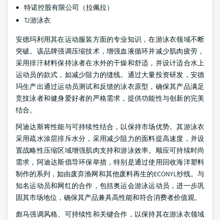
特诺控股有限公司（拉佩拉）
TJ游泳衣
安德玛利用其在运动服装方面的专业知识，在游泳衣领域不断
突破。该品牌强调压缩技术，增强血液循环并减少肌肉疲劳，
采用排汗材料保持泳者在水外的干燥和舒适，并设计适合水上
运动员的款式，如减少阻力的缝线。通过大量投资研发，安德
玛生产出通过运动员测试和反馈的泳衣原型，确保其产品满足
竞技泳者和健身爱好者的严格需求，提供功能性与创新的完美
结合。
阿迪达斯将性能与可持续性结合，以保持市场优势。其游泳衣
采用疏水涂层排斥水分，采用减少阻力的面料提高速度，并设
置战略性压缩区域增强肌肉支持和游泳效率。顺应可持续时尚
需求，阿迪达斯倡导环保举措，特别是通过使用回收海洋塑料
制作的系列，如由废弃渔网和其他废料再生的ECONYL纱线。与
知名运动员和网红的合作，包括奥运会游泳运动员，进一步巩
固其市场地位，确保其产品兼具高性能和符合消费者价值观。
彪马强调风格、可持续性和关键合作，以保持其在游泳衣领域