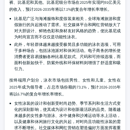
裤、比基尼和其他。比基尼细分市场在2025年实现约91亿美元
的收入，预计2026-2035年将以7.1%的复合年增长率增长。
比基尼广泛与海滩服饰和度假装束相关，全球海滩旅游和度
假旅行的兴起推动了需求。社交媒体平台和网红营销放大了
对大胆设计、鲜艳色彩和身材友好风格的趋势，使比基尼成
为时尚宣言而不仅仅是功能性泳衣。
此外，年轻群体越来越接受极简且多功能的泳衣选项，可用
于多种场合，包括泳池派对和休闲活动。电子商务的增长使
消费者更容易接触各种比基尼款式、尺码和可持续选项，而
面料创新如快干、防紫外线和环保材料则增强了舒适度和吸
引力。
按终端用户划分，泳衣市场包括男性、女性和儿童。女性在
2025年成为领导者，占总市场份额的73.1%，预计2026-2035年
将以6.7%的复合年增长率增长。
女性泳装的设计和创新受时尚趋势、季节系列和生活方式变
化的深刻影响，使其成为设计和创新最活跃的品类。随着越
来越多的女性参与游泳、水中健身和沙滩运动等水上活动，
以及健康和休闲旅行文化的兴起，对时尚且功能性泳装的需
求不断增长。社交媒体和网红营销在塑造偏好方面发挥着重