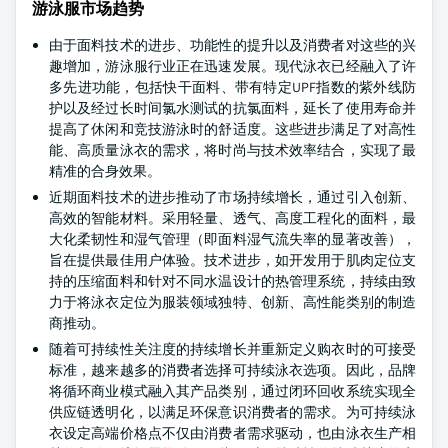
游泳服市场趋势
由于面料技术的进步、功能性的提升以及消费者对这些的兴
趣增加，游泳服行业正在迅速发展。现代泳衣已经融入了许
多先进功能，包括快干面料、带有特定UPF指数的紫外线防
护以及经过长时间氯水测试的抗氯面料，延长了使用寿命并
提高了休闲和竞技游泳时的舒适度。这些进步满足了对高性
能、高质量泳衣的需求，将时尚与技术效率结合，实现了最
精准的合身效果。
近期面料技术的进步推动了市场持续增长，通过引入创新、
高效的智能材料。采用轻量、透气、高度工程化的面料，最
大化柔韧性和湿气管理（即面料湿气流失率的显著改善），
旨在提供最佳用户体验。技术进步，如开发用于肌肉定位支
持的压缩面料和针对不同水温设计的热管理系统，持续由致
力于将泳衣定位为服装领域独特、创新、高性能类别的制造
商推动。
随着可持续性关注度的持续增长并重新定义购衣时的可接受
标准，越来越多的消费者选择可持续泳衣选项。因此，品牌
将循环商业模式融入其产品类别，通过闭环回收系统实现全
供应链透明化，以满足环保意识消费者的需求。为可持续泳
衣设定高端价格点不仅由消费者需求驱动，也由泳衣生产相