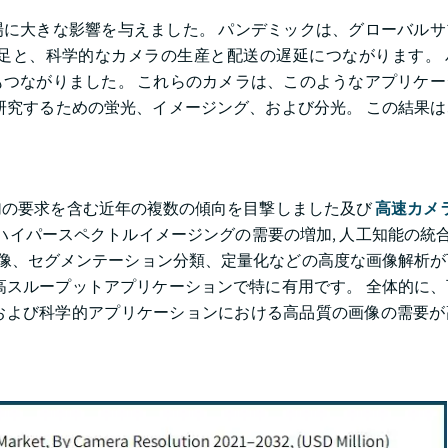
ラ市場に大きな影響を与えました。 パンデミックは、グローバル
足と、科学的なカメラの生産と配送の遅延につながります。 
加にもつながりました。 これらのカメラは、このようなアプリケ
研究するための蛍光、イメージング、および分光。 この結果は
加の要求を含む近年の複数の傾向を目撃しました及び
高速カメ
ハイパースペクトルイメージングの需要の増加, 人工知能の統合 (A
、自動画像、セグメンテーション分類、定量化などの高度な画像解析
高スループットアプリケーションで特に有用です。 全体的に
および科学的アプリケーションにおける高品質の画像の需要が