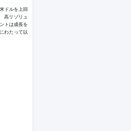
0万米ドルを上回
。 高リゾリュ
メントは成長を
間にわたって以