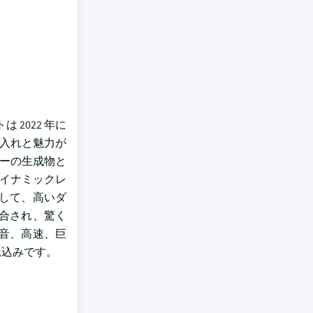
 2022 年に
け入れと魅力が
サーの生成物と
ダイナミックレ
用して、高いダ
合され、驚く
騒音、高速、巨
見込みです。