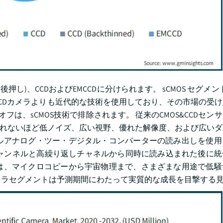
(後押し)、CCDおよびEMCCDに分けられます。 sCMOS セグメントは
は、CCDカメラよりも近代的な技術を使用しており、その市場の受
フは、sCMOS技術で排除されます。 従来のCMOS&CCDセン
じられないほど低ノイズ、広い視野、優れた解像度、および広い
ュアルアナログ・ツー・デジタル・コンバーターの読み出しを使
ャンネルと高繰り返しチャネルから同時に読み込まれた後に統
メラは、マイクロコピーから宇宙物理まで、さまざまな用途で低
カメラセグメントは予測期間にわたって実質的な成長を目撃する