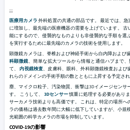
;;;
医療用カメラ
外科処置の共通の部品です。 最近では、
に増加し、最先端の医療機器の需要を上げています。 古
能にするので、侵襲的なものよりも非侵襲的な手順を選ぶ
を実行するために最先端のカメラの技術を使用します。
顕微鏡カメラは、脊椎および神経手術から白内障および歯
科顕微鏡
、簡単な拡大ツールから情報と通信ハブまで、
て、
内視鏡検査
、皮膚科、眼科、外科顕微鏡検査および
れらのドメインの手術手順の数とともに上昇する予定され
塵、マイクロ粒子、汚染物質、衝撃は3Dイメージセンサ
す。 こうして、
3Dセンサー
慎重に処理する必要があります
サーカメラ技術よりも高価です。 これは、特定の場所へ
ラの価格は過去数年間に大幅に低下していますが、小規模
光範囲の科学カメラの市場を抑制しています。
COVID-19の影響